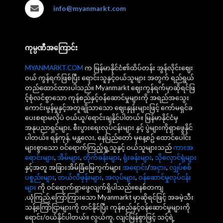
info@myanmarkt.com
ကုမ္ပဏီအကြောင်း
MYANMARKT.COM
က မြန်မာနိုင်ငံ၏ထိပ်တန်း အွန်လိုင်းဈေး
ဝယ် ကွန်ရက်ဖြစ်ပြီး ရောင်းသူနှင့်ဝယ်သူများ အတွက် ရည်ရွယ်
တည်ထောင်ထားပါသည်။ Myanmarkt ဈေးကွန်ရက်မှာဆိုရင်ဖြ
င့်စုံလင်စွာသော ကုန်စည်နှင့်ဝန်ဆောင်မှုများကို အရည်အသွေး
ကောင်းမွန်မှုနှင့်အတူချိုသာသော ဈေးနှုန်းများဖြင့် ကော်မရှင်ခ
ပေးစရာမလိုပဲ ဝယ်ယူ/ရောင်းချနိုင်ပါတယ်။ မြန်မာနိုင်ငံမှ
အနုပညာရှင်များ, စီးပွားရေးလုပ်ငန်းများ နှင့် ပွဲများကိုရှာဖွေနိုင်
ပါတယ်။ ရန်ကုန်, မန္တလေး, နေပြည်တော် မှနေ့စဥ် ထောင်ပေါင်း
များစွာသော ဝင်ရောက်ကြည့်ရှု့သူနှင့် ဝယ်သူများသည်
ကားအ
ရောင်းများ
,
အိမ်များ
,
တိုက်ခန်းများ
,
ရုံးခန်းများ
,
သိုလှောင်ရုံများ
နှင့်အတူ အခြားအိမ်ခြံမြေကွက်များ
အရောင်း
/
အငှား
,
လျှပ်စစ်
ပစ္စည်းများ
,
တယ်လီဖုန်းများ
,
အလုပ်များ
,
ဝန်ဆောင်မှုလုပ်ငန်း
များ
ကို ဝင်ရောက်ရှာဖွေလျက်ရှိပါသည်။စနစ်တကျ
,ယုံကြည်,ကြော်ကြားသော Myanmarkt မှာဆိုရင်ဖြင့် အခမဲ့သီး
သန့်ကြော်ငြာများကို တင်နိုင်ပြီး ကုန်စည်နှင့်ဝန်ဆောင်မှုများကို
ရောင်း/ဝယ်နိုင်ပါတယ်။ လွယ်ကူ, လျင်မြန်စွာဖြင့် သင့်ရဲ့