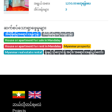
အရွယ်အစား
1250.00 စတုရန်းပေ
အိပ်ခန်းများ
3
ဆက်စပ်သောရှာဖွေမှုများ
အိမ်ခြံမြေအရောင်း(ရန်ကုန်)
အိမ်ခြံမြေအငှါး(ရန်ကုန်)
house or apartment for sale in Mandalay
house or apartment for rent in Mandalay
Myanmar property
Myanmar real estate rental
ရုံးနှင့်သိုလှောင်ရုံ အငှါး/အရောင်း(နေပြည်တော်)
ဘယ်လိုတင်ရမလဲ
Projects