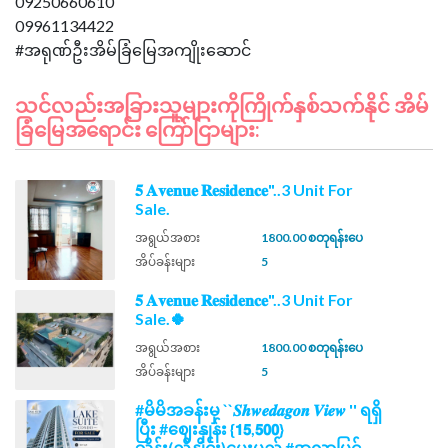
09250660610
09961134422
သင်လည်းအခြားသူများကိုကြိုက်နှစ်သက်နိုင် အိမ်
ခြံမြေအရောင်း ကြော်ငြာများ:
𝟓 𝐀𝐯𝐞𝐧𝐮𝐞 𝐑𝐞𝐬𝐢𝐝𝐞𝐧𝐜𝐞"..3 Unit For
Sale.
အရွယ်အစား
1800.00 စတုရန်းပေ
အိပ်ခန်းများ
5
𝟓 𝐀𝐯𝐞𝐧𝐮𝐞 𝐑𝐞𝐬𝐢𝐝𝐞𝐧𝐜𝐞"..3 Unit For
Sale.🍀
အရွယ်အစား
1800.00 စတုရန်းပေ
အိပ်ခန်းများ
5
#မိမိအခန်းမှ ``𝑺𝒉𝒘𝒆𝒅𝒂𝒈𝒐𝒏 𝑽𝒊𝒆𝒘 '' ရရှိ
ပြီး #ဈေးနှုန်း {𝟭𝟱,𝟱𝟬𝟬}
သိန်း(ညှိနှိုင်း)ပေးမည့် #အလွှာမြင့်