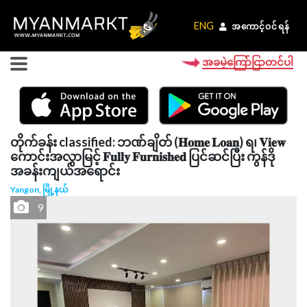
ENG
ENG
အကောင့်ဝင်ရန်
အကောင့်ဝင်ရန်
အခမဲ့ကြော်ငြာတင်ပါ
တိုက်ခန်း classified: ဘဏ်ချိတ် (𝐇𝐨𝐦𝐞 𝐋𝐨𝐚𝐧) ရ၊ 𝐕𝐢𝐞𝐰
ကောင်းအလွာမြင့် 𝐅𝐮𝐥𝐥𝐲 𝐅𝐮𝐫𝐧𝐢𝐬𝐡𝐞𝐝 ပြင်ဆင်ပြီး ကွန်ဒို
အခန်းကျယ်အရောင်း
Yangon, မြို့နယ်
9