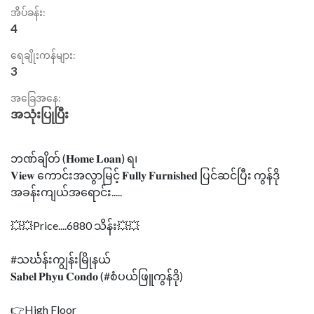
အိပ်ခန်း:
4
ရေချိုးကန်များ:
3
အခြေအနေ:
အသုံးပြုပြီး
ဘဏ်ချိတ် (𝐇𝐨𝐦𝐞 𝐋𝐨𝐚𝐧) ရ၊
𝐕𝐢𝐞𝐰 ကောင်းအလွာမြင့် 𝐅𝐮𝐥𝐥𝐲 𝐅𝐮𝐫𝐧𝐢𝐬𝐡𝐞𝐝 ပြင်ဆင်ပြီး ကွန်ဒို
အခန်းကျယ်အရောင်း.....
💥💥Price....6880 သိန်း💥💥
#သင်္ဃန်းကျွန်းမြိုနယ်
𝐒𝐚𝐛𝐞𝐥 𝐏𝐡𝐲𝐮 𝐂𝐨𝐧𝐝𝐨 (#စံပယ်ဖြူကွန်ဒို)
👉High Floor