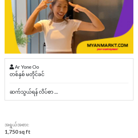
Ar Yone Oo
တစ်နှစ် မတိုင်ခင်
ဆက်သွယ်ရန် လိပ်စာ ....
အရွယ်အစား:
1,750 sq ft