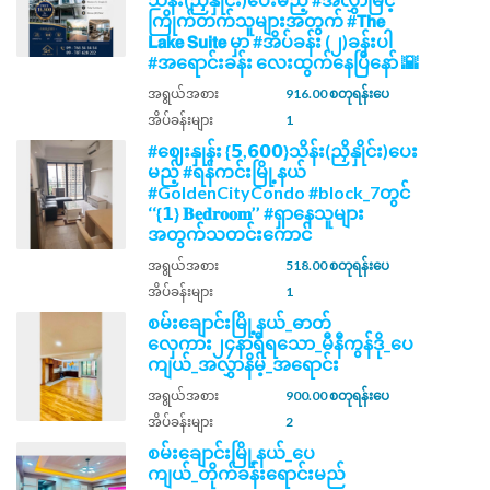
ကြိုက်တက်သူများအတွက် #𝗧𝗵𝗲
𝗟𝗮𝗸𝗲 𝗦𝘂𝗶𝘁𝗲 မှာ #အိပ်ခန်း (၂)ခန်းပါ
#အရောင်းခန်း လေးထွက်နေပြီနော် 🌇
အရွယ်အစား
916.00 စတုရန်းပေ
အိပ်ခန်းများ
1
#ဈေးနှုန်း {𝟱,𝟲𝟬𝟬}သိန်း(ညှိနှိုင်း)ပေး
မည့် #ရန်ကင်းမြို့နယ်
#GoldenCityCondo #block_7တွင်
‘‘{𝟭} 𝐁𝐞𝐝𝐫𝐨𝐨𝐦’’ #ရှာနေသူများ
အတွက်သတင်းကောင်
အရွယ်အစား
518.00 စတုရန်းပေ
အိပ်ခန်းများ
1
စမ်းချောင်းမြို့နယ်_ဓာတ်
လှေကား၂၄နာရီရသော_မီနီကွန်ဒို_ပေ
ကျယ်_အလွှာနိမ့်_အရောင်း
အရွယ်အစား
900.00 စတုရန်းပေ
အိပ်ခန်းများ
2
စမ်းချောင်းမြို့နယ်_ပေ
ကျယ်_တိုက်ခန်းရောင်းမည်