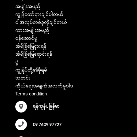
အမျိုးအမည်
ကျွန်တော်ငှားချင်ပါတယ်
ငါအလုပ်တစ်ခုလိုချင်တယ်
ကားအမျိုးအမည်
ဝန်ဆောင်မှု
အိမ်ခြံမြေငှားရန်
အိမ်ခြံမြေရောင်းရန်
ပွဲ
ကျွန်ုပ်တို့၏ဖိုရမ်
သတင်း
ကိုယ်ရေးအချက်အလက်မူဝါဒ
Terms condition
ရန်ကုန်၊, မြန်မာ
09 7609 97727