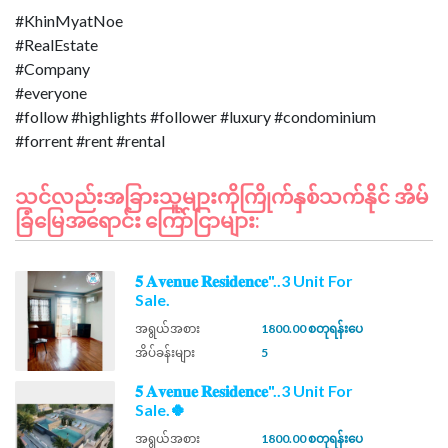
#KhinMyatNoe
#RealEstate
#Company
#everyone
#follow #highlights #follower #luxury #condominium
သင်လည်းအခြားသူများကိုကြိုက်နှစ်သက်နိုင် အိမ်
ခြံမြေအရောင်း ကြော်ငြာများ:
𝟓 𝐀𝐯𝐞𝐧𝐮𝐞 𝐑𝐞𝐬𝐢𝐝𝐞𝐧𝐜𝐞"..3 Unit For
Sale.
အရွယ်အစား
1800.00 စတုရန်းပေ
အိပ်ခန်းများ
5
𝟓 𝐀𝐯𝐞𝐧𝐮𝐞 𝐑𝐞𝐬𝐢𝐝𝐞𝐧𝐜𝐞"..3 Unit For
Sale.🍀
အရွယ်အစား
1800.00 စတုရန်းပေ