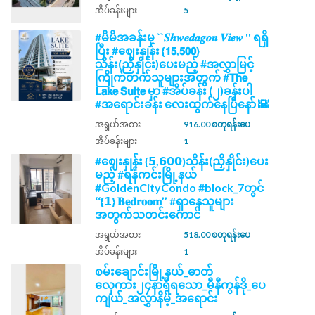
အိပ်ခန်းများ
5
#မိမိအခန်းမှ ``𝑺𝒉𝒘𝒆𝒅𝒂𝒈𝒐𝒏 𝑽𝒊𝒆𝒘 '' ရရှိ
ပြီး #ဈေးနှုန်း {𝟭𝟱,𝟱𝟬𝟬}
သိန်း(ညှိနှိုင်း)ပေးမည့် #အလွှာမြင့်
ကြိုက်တက်သူများအတွက် #𝗧𝗵𝗲
𝗟𝗮𝗸𝗲 𝗦𝘂𝗶𝘁𝗲 မှာ #အိပ်ခန်း (၂)ခန်းပါ
#အရောင်းခန်း လေးထွက်နေပြီနော် 🌇
အရွယ်အစား
916.00 စတုရန်းပေ
အိပ်ခန်းများ
1
#ဈေးနှုန်း {𝟱,𝟲𝟬𝟬}သိန်း(ညှိနှိုင်း)ပေး
မည့် #ရန်ကင်းမြို့နယ်
#GoldenCityCondo #block_7တွင်
‘‘{𝟭} 𝐁𝐞𝐝𝐫𝐨𝐨𝐦’’ #ရှာနေသူများ
အတွက်သတင်းကောင်
အရွယ်အစား
518.00 စတုရန်းပေ
အိပ်ခန်းများ
1
စမ်းချောင်းမြို့နယ်_ဓာတ်
လှေကား၂၄နာရီရသော_မီနီကွန်ဒို_ပေ
ကျယ်_အလွှာနိမ့်_အရောင်း