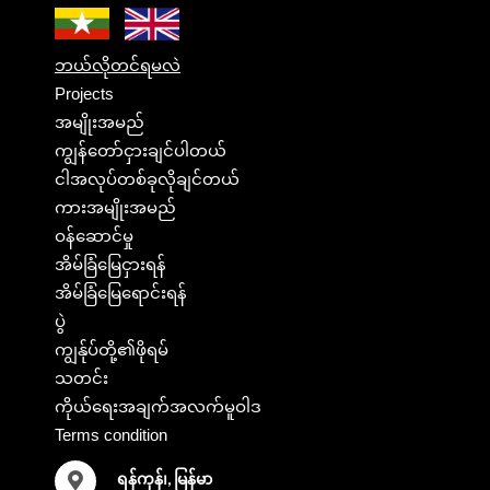
ဘယ်လိုတင်ရမလဲ
Projects
အမျိုးအမည်
ကျွန်တော်ငှားချင်ပါတယ်
ငါအလုပ်တစ်ခုလိုချင်တယ်
ကားအမျိုးအမည်
ဝန်ဆောင်မှု
အိမ်ခြံမြေငှားရန်
အိမ်ခြံမြေရောင်းရန်
ပွဲ
ကျွန်ုပ်တို့၏ဖိုရမ်
သတင်း
ကိုယ်ရေးအချက်အလက်မူဝါဒ
Terms condition
ရန်ကုန်၊, မြန်မာ