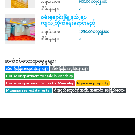
အရွယ်အစား
900.00 စတုရန်းပေ
အိပ်ခန်းများ
2
စမ်းချောင်းမြို့နယ်_ပေ
ကျယ်_တိုက်ခန်းရောင်းမည်
အရွယ်အစား
1250.00 စတုရန်းပေ
အိပ်ခန်းများ
3
ဆက်စပ်သောရှာဖွေမှုများ
အိမ်ခြံမြေအရောင်း(ရန်ကုန်)
အိမ်ခြံမြေအငှါး(ရန်ကုန်)
house or apartment for sale in Mandalay
house or apartment for rent in Mandalay
Myanmar property
Myanmar real estate rental
ရုံးနှင့်သိုလှောင်ရုံ အငှါး/အရောင်း(နေပြည်တော်)