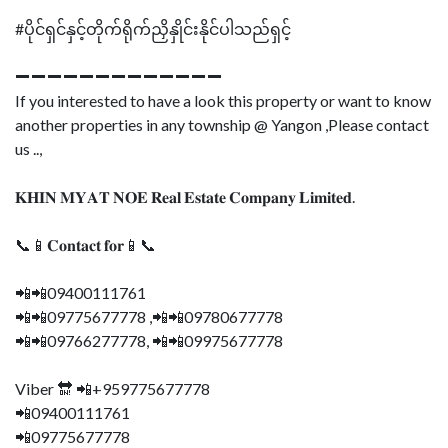
#ပိုင်ရှင်နှင့်တိုက်ရိုက်ညှိနှိုင်းနိုင်ပါသည်ရှင့်
➖➖➖➖➖➖➖➖➖➖➖➖➖
If you interested to have a look this property or want to know
another properties in any township @ Yangon ,Please contact
us ..,
𝐊𝐇𝐈𝐍 𝐌𝐘𝐀𝐓 𝐍𝐎𝐄 𝐑𝐞𝐚𝐥 𝐄𝐬𝐭𝐚𝐭𝐞 𝐂𝐨𝐦𝐩𝐚𝐧𝐲 𝐋𝐢𝐦𝐢𝐭𝐞𝐝.
📞📱𝐂𝐨𝐧𝐭𝐚𝐜𝐭 𝐟𝐨𝐫📱📞
📲📲09400111761
📲📲09775677778 ,📲📲09780677778
📲📲09766277778, 📲📲09975677778
Viber 🔛 📲+959775677778
📲09400111761
📲09775677778