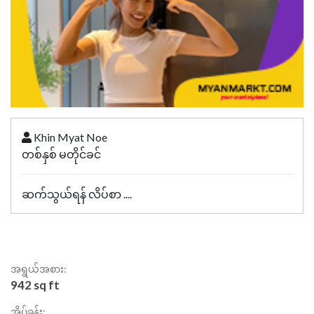
Khin Myat Noe
တစ်နှစ် မတိုင်ခင်
ဆက်သွယ်ရန် လိပ်စာ ....
အရွယ်အစား:
942 sq ft
အိပ်ခန်း: