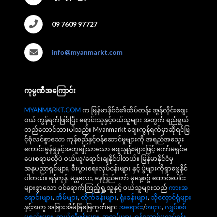
09 7609 97727
info@myanmarkt.com
ကုမ္ပဏီအကြောင်း
MYANMARKT.COM
က မြန်မာနိုင်ငံ၏ထိပ်တန်း အွန်လိုင်းဈေး
ဝယ် ကွန်ရက်ဖြစ်ပြီး ရောင်းသူနှင့်ဝယ်သူများ အတွက် ရည်ရွယ်
တည်ထောင်ထားပါသည်။ Myanmarkt ဈေးကွန်ရက်မှာဆိုရင်ဖြ
င့်စုံလင်စွာသော ကုန်စည်နှင့်ဝန်ဆောင်မှုများကို အရည်အသွေး
ကောင်းမွန်မှုနှင့်အတူချိုသာသော ဈေးနှုန်းများဖြင့် ကော်မရှင်ခ
ပေးစရာမလိုပဲ ဝယ်ယူ/ရောင်းချနိုင်ပါတယ်။ မြန်မာနိုင်ငံမှ
အနုပညာရှင်များ, စီးပွားရေးလုပ်ငန်းများ နှင့် ပွဲများကိုရှာဖွေနိုင်
ပါတယ်။ ရန်ကုန်, မန္တလေး, နေပြည်တော် မှနေ့စဥ် ထောင်ပေါင်း
များစွာသော ဝင်ရောက်ကြည့်ရှု့သူနှင့် ဝယ်သူများသည်
ကားအ
ရောင်းများ
,
အိမ်များ
,
တိုက်ခန်းများ
,
ရုံးခန်းများ
,
သိုလှောင်ရုံများ
နှင့်အတူ အခြားအိမ်ခြံမြေကွက်များ
အရောင်း
/
အငှား
,
လျှပ်စစ်
ပစ္စည်းများ
,
တယ်လီဖုန်းများ
,
အလုပ်များ
,
ဝန်ဆောင်မှုလုပ်ငန်း