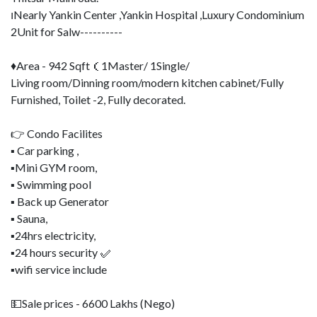
၊Nearly Yankin Center ,Yankin Hospital ,Luxury Condominium
2Unit for Salw----------
♦Area - 942 Sqft（1Master/ 1Single/
Living room/Dinning room/modern kitchen cabinet/Fully
Furnished, Toilet -2, Fully decorated.
👉 Condo Facilites
▪ Car parking ,
▪Mini GYM room,
▪ Swimming pool
▪ Back up Generator
▪ Sauna,
▪️24hrs electricity,
▪24 hours security ✅
▪wifi service include
💵Sale prices - 6600 Lakhs (Nego)