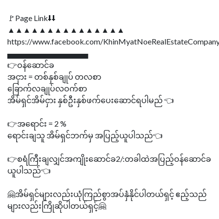
🚩Page Link⬇⬇
▲▲▲▲▲▲▲▲▲▲▲▲▲▲▲
https://www.facebook.com/KhinMyatNoeRealEstateCompany
▄▄▄▄▄▄▄▄▄▄▄▄▄▄▄
👉ဝန်ဆောင်ခ
အငှား = တစ်နှစ်ချုပ် တလစာ
ခြောက်လချုပ်လဝက်စာ
အိမ်ရှင်အိမ်ငှား နှစ်ဦးနှစ်ဖက်ပေးဆောင်ရပါမည် 👈
👉အရောင်း = 2 %
ရောင်းချသူ အိမ်ရှင်ဘက်မှ အပြည့်ယူပါသည်👈
👉စရံကြီးချလျှင်အကျိုးဆောင်ခ2/:တခါထဲအပြည့်ဝန်ဆောင်ခ
ယူပါသည်👈
🤗အိမ်ရှင်များလည်းယုံကြည်စွာအပ်နှံနိုင်ပါတယ်ရှင့် ဧည့်သည်
များလည်းကြိုဆိုပါတယ်ရှင့်🤗