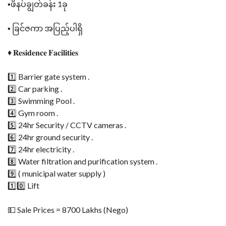
▪️ဖိနပ်ချွတ်ခန်း 1ခု
▪️ ခြင်ဇကာ အပြည့်ပါရှိ
♦ 𝐑𝐞𝐬𝐢𝐝𝐞𝐧𝐜𝐞 𝐅𝐚𝐜𝐢𝐥𝐢𝐭𝐢𝐞𝐬
1️⃣ Barrier gate system .
2️⃣ Car parking .
3️⃣ Swimming Pool .
4️⃣ Gym room .
5️⃣ 24hr Security / CCTV cameras .
6️⃣ 24hr ground security .
7️⃣ 24hr electricity .
8️⃣ Water filtration and purification system .
9️⃣ ( municipal water supply )
1️⃣0️⃣ Lift
💵 Sale Prices = 8700 Lakhs (Nego)