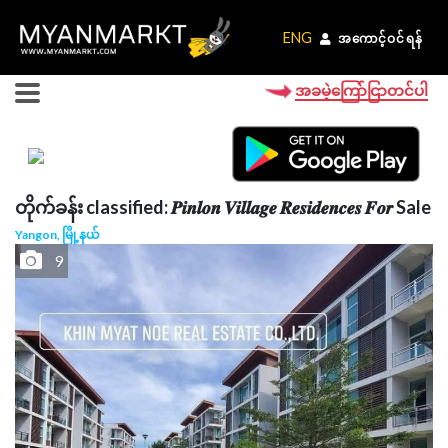
ENG
ENG
အကောင့်ဝင်ရန်
အကောင့်ဝင်ရန်
အခမဲ့ကြော်ငြာတင်ပါ
တိုက်ခန်း classified: 𝑷𝒊𝒏𝒍𝒐𝒏 𝑽𝒊𝒍𝒍𝒂𝒈𝒆 𝑹𝒆𝒔𝒊𝒅𝒆𝒏𝒄𝒆𝒔 𝑭𝒐𝒓 Sale
Yangon, မြို့နယ်
9