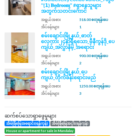
‘‘{𝟭} 𝐁𝐞𝐝𝐫𝐨𝐨𝐦’’ #ရှာနေသူများ
အတွက်သတင်းကောင်
အရွယ်အစား
518.00 စတုရန်းပေ
အိပ်ခန်းများ
1
စမ်းချောင်းမြို့နယ်_ဓာတ်
လှေကား၂၄နာရီရသော_မီနီကွန်ဒို_ပေ
ကျယ်_အလွှာနိမ့်_အရောင်း
အရွယ်အစား
900.00 စတုရန်းပေ
အိပ်ခန်းများ
2
စမ်းချောင်းမြို့နယ်_ပေ
ကျယ်_တိုက်ခန်းရောင်းမည်
အရွယ်အစား
1250.00 စတုရန်းပေ
အိပ်ခန်းများ
3
ဆက်စပ်သောရှာဖွေမှုများ
အိမ်ခြံမြေအရောင်း(ရန်ကုန်)
အိမ်ခြံမြေအငှါး(ရန်ကုန်)
house or apartment for sale in Mandalay