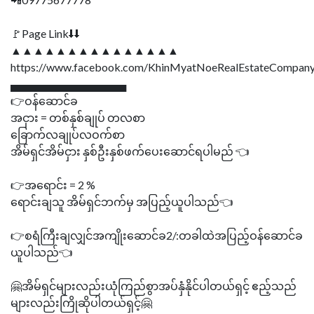
🚩Page Link⬇⬇
▲▲▲▲▲▲▲▲▲▲▲▲▲▲▲
https://www.facebook.com/KhinMyatNoeRealEstateCompany
▄▄▄▄▄▄▄▄▄▄▄▄▄▄▄
👉ဝန်ဆောင်ခ
အငှား = တစ်နှစ်ချုပ် တလစာ
ခြောက်လချုပ်လဝက်စာ
အိမ်ရှင်အိမ်ငှား နှစ်ဦးနှစ်ဖက်ပေးဆောင်ရပါမည် 👈
👉အရောင်း = 2 %
ရောင်းချသူ အိမ်ရှင်ဘက်မှ အပြည့်ယူပါသည်👈
👉စရံကြီးချလျှင်အကျိုးဆောင်ခ2/:တခါထဲအပြည့်ဝန်ဆောင်ခ
ယူပါသည်👈
🤗အိမ်ရှင်များလည်းယုံကြည်စွာအပ်နှံနိုင်ပါတယ်ရှင့် ဧည့်သည်
များလည်းကြိုဆိုပါတယ်ရှင့်🤗