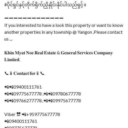
#ပိုင်ရှင်နှင့်တိုက်ရိုက်ညှိနှိုင်းနိုင်ပါသည်ရှင့် ။
➖➖➖➖➖➖➖➖➖➖➖➖➖
If you interested to have a look this property or want to know
another properties in any township @ Yangon ,Please contact
us ..,
𝐊𝐡𝐢𝐧 𝐌𝐲𝐚𝐭 𝐍𝐨𝐞 𝐑𝐞𝐚𝐥 𝐄𝐬𝐭𝐚𝐭𝐞 & 𝐆𝐞𝐧𝐞𝐫𝐚𝐥 𝐒𝐞𝐫𝐯𝐢𝐜𝐞𝐬 𝐂𝐨𝐦𝐩𝐚𝐧𝐲
𝐋𝐢𝐦𝐢𝐭𝐞𝐝.
📞📱𝐂𝐨𝐧𝐭𝐚𝐜𝐭 𝐟𝐨𝐫📱📞
📲📲09400111761
📲📲09775677778 ,📲📲09780677778
📲📲09766277778, 📲📲09975677778
Viber 🔛 📲+959775677778
📲09400111761
📲09775677778