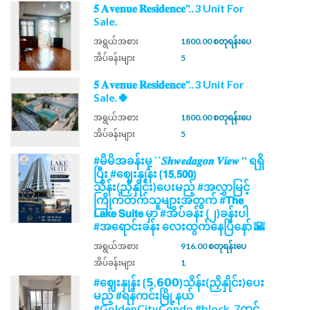
𝟓 𝐀𝐯𝐞𝐧𝐮𝐞 𝐑𝐞𝐬𝐢𝐝𝐞𝐧𝐜𝐞"..3 Unit For
Sale.
အရွယ်အစား
1800.00 စတုရန်းပေ
အိပ်ခန်းများ
5
𝟓 𝐀𝐯𝐞𝐧𝐮𝐞 𝐑𝐞𝐬𝐢𝐝𝐞𝐧𝐜𝐞"..3 Unit For
Sale.🍀
အရွယ်အစား
1800.00 စတုရန်းပေ
အိပ်ခန်းများ
5
#မိမိအခန်းမှ ``𝑺𝒉𝒘𝒆𝒅𝒂𝒈𝒐𝒏 𝑽𝒊𝒆𝒘 '' ရရှိ
ပြီး #ဈေးနှုန်း {𝟭𝟱,𝟱𝟬𝟬}
သိန်း(ညှိနှိုင်း)ပေးမည့် #အလွှာမြင့်
ကြိုက်တက်သူများအတွက် #𝗧𝗵𝗲
𝗟𝗮𝗸𝗲 𝗦𝘂𝗶𝘁𝗲 မှာ #အိပ်ခန်း (၂)ခန်းပါ
#အရောင်းခန်း လေးထွက်နေပြီနော် 🌇
အရွယ်အစား
916.00 စတုရန်းပေ
အိပ်ခန်းများ
1
#ဈေးနှုန်း {𝟱,𝟲𝟬𝟬}သိန်း(ညှိနှိုင်း)ပေး
မည့် #ရန်ကင်းမြို့နယ်
#GoldenCityCondo #block_7တွင်