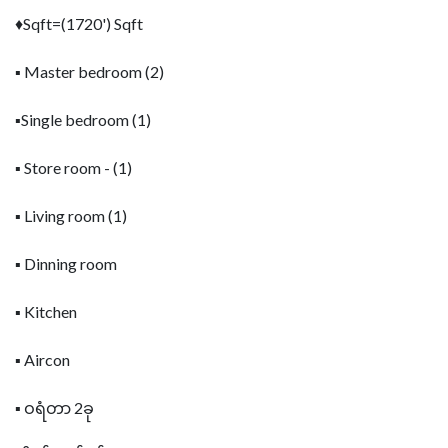
♦Sqft=(1720') Sqft
▪ Master bedroom (2)
▪Single bedroom (1)
▪ Store room - (1)
▪️ Living room (1)
▪️ Dinning room
▪️ Kitchen
▪ Aircon
▪️ ဝရံတာ 2ခု