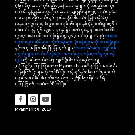
င့်စုံလင်စွာသော ကုန်စည်နှင့်ဝန်ဆောင်မှုများကို အရည်အသွေး
ကောင်းမွန်မှုနှင့်အတူချိုသာသော ဈေးနှုန်းများဖြင့် ကော်မရှင်ခ
ပေးစရာမလိုပဲ ဝယ်ယူ/ရောင်းချနိုင်ပါတယ်။ မြန်မာနိုင်ငံမှ
အနုပညာရှင်များ, စီးပွားရေးလုပ်ငန်းများ နှင့် ပွဲများကိုရှာဖွေနိုင်
ပါတယ်။ ရန်ကုန်, မန္တလေး, နေပြည်တော် မှနေ့စဥ် ထောင်ပေါင်း
များစွာသော ဝင်ရောက်ကြည့်ရှု့သူနှင့် ဝယ်သူများသည်
ကားအ
ရောင်းများ
,
အိမ်များ
,
တိုက်ခန်းများ
,
ရုံးခန်းများ
,
သိုလှောင်ရုံများ
နှင့်အတူ အခြားအိမ်ခြံမြေကွက်များ
အရောင်း
/
အငှား
,
လျှပ်စစ်
ပစ္စည်းများ
,
တယ်လီဖုန်းများ
,
အလုပ်များ
,
ဝန်ဆောင်မှုလုပ်ငန်း
များ
ကို ဝင်ရောက်ရှာဖွေလျက်ရှိပါသည်။စနစ်တကျ
,ယုံကြည်,ကြော်ကြားသော Myanmarkt မှာဆိုရင်ဖြင့် အခမဲ့သီး
သန့်ကြော်ငြာများကို တင်နိုင်ပြီး ကုန်စည်နှင့်ဝန်ဆောင်မှုများကို
ရောင်း/ဝယ်နိုင်ပါတယ်။ လွယ်ကူ, လျင်မြန်စွာဖြင့် သင့်ရဲ့
ကြော်ငြာကို အခမဲ့တင်နိုင်ပါပြီ။
Myanmarkt © 2019