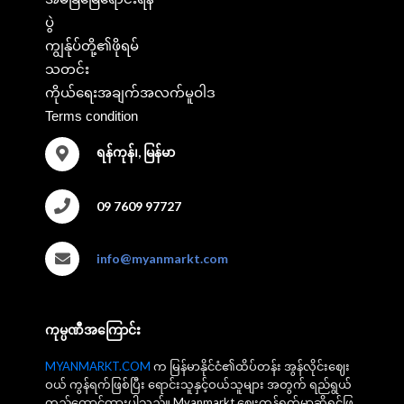
ပွဲ
ကျွန်ုပ်တို့၏ဖိုရမ်
သတင်း
ကိုယ်ရေးအချက်အလက်မူဝါဒ
Terms condition
ရန်ကုန်၊, မြန်မာ
09 7609 97727
info@myanmarkt.com
ကုမ္ပဏီအကြောင်း
MYANMARKT.COM
က မြန်မာနိုင်ငံ၏ထိပ်တန်း အွန်လိုင်းဈေး
ဝယ် ကွန်ရက်ဖြစ်ပြီး ရောင်းသူနှင့်ဝယ်သူများ အတွက် ရည်ရွယ်
တည်ထောင်ထားပါသည်။ Myanmarkt ဈေးကွန်ရက်မှာဆိုရင်ဖြ