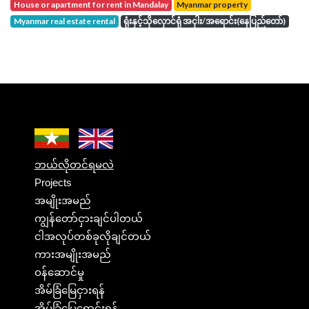
house or apartment for rent in Mandalay
Myanmar property
Myanmar real estate rental
ရုံးနှင့်သိုလှောင်ရုံ အငှါး/အရောင်း(နေပြည်တော်)
ဘယ်လိုတင်ရမလဲ
Projects
အမျိုးအမည်
ကျွန်တော်ငှားချင်ပါတယ်
ငါအလုပ်တစ်ခုလိုချင်တယ်
ကားအမျိုးအမည်
ဝန်ဆောင်မှု
အိမ်ခြံမြေငှားရန်
အိမ်ခြံမြေရောင်းရန်