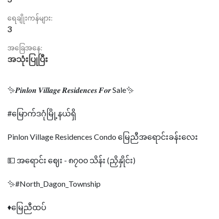
ရေချိုးကန်များ:
3
အခြေအနေ:
အသုံးပြုပြီး
✨𝑷𝒊𝒏𝒍𝒐𝒏 𝑽𝒊𝒍𝒍𝒂𝒈𝒆 𝑹𝒆𝒔𝒊𝒅𝒆𝒏𝒄𝒆𝒔 𝑭𝒐𝒓 Sale✨
#မြောက်ဒဂုံမြို့နယ်ရှိ
Pinlon Village Residences Condo မြေညီအရောင်းခန်းလေး
💵 အရောင်း ဈေး - ၈၇၀၀ သိန်း (ညှိနှိုင်း)
✨#North_Dagon_Township
♦မြေညီထပ်