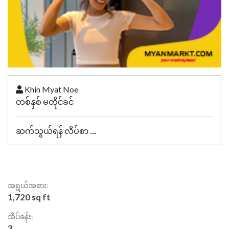
Khin Myat Noe
တစ်နှစ် မတိုင်ခင်
ဆက်သွယ်ရန် လိပ်စာ ....
အရွယ်အစား:
1,720 sq ft
အိပ်ခန်း:
3