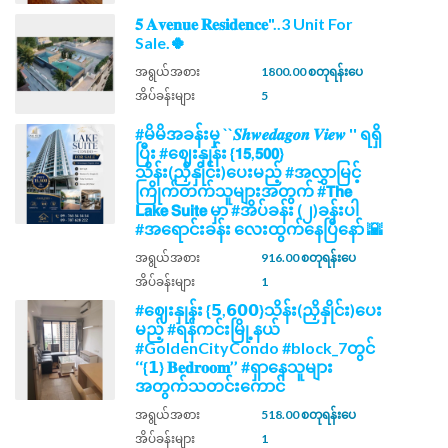
𝟓 𝐀𝐯𝐞𝐧𝐮𝐞 𝐑𝐞𝐬𝐢𝐝𝐞𝐧𝐜𝐞"..3 Unit For
Sale.🍀
အရွယ်အစား
1800.00 စတုရန်းပေ
အိပ်ခန်းများ
5
#မိမိအခန်းမှ ``𝑺𝒉𝒘𝒆𝒅𝒂𝒈𝒐𝒏 𝑽𝒊𝒆𝒘 '' ရရှိ
ပြီး #ဈေးနှုန်း {𝟭𝟱,𝟱𝟬𝟬}
သိန်း(ညှိနှိုင်း)ပေးမည့် #အလွှာမြင့်
ကြိုက်တက်သူများအတွက် #𝗧𝗵𝗲
𝗟𝗮𝗸𝗲 𝗦𝘂𝗶𝘁𝗲 မှာ #အိပ်ခန်း (၂)ခန်းပါ
#အရောင်းခန်း လေးထွက်နေပြီနော် 🌇
အရွယ်အစား
916.00 စတုရန်းပေ
အိပ်ခန်းများ
1
#ဈေးနှုန်း {𝟱,𝟲𝟬𝟬}သိန်း(ညှိနှိုင်း)ပေး
မည့် #ရန်ကင်းမြို့နယ်
#GoldenCityCondo #block_7တွင်
‘‘{𝟭} 𝐁𝐞𝐝𝐫𝐨𝐨𝐦’’ #ရှာနေသူများ
အတွက်သတင်းကောင်
အရွယ်အစား
518.00 စတုရန်းပေ
အိပ်ခန်းများ
1