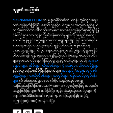
ကုမ္ပဏီအကြောင်း
MYANMARKT.COM
က မြန်မာနိုင်ငံ၏ထိပ်တန်း အွန်လိုင်းဈေး
ဝယ် ကွန်ရက်ဖြစ်ပြီး ရောင်းသူနှင့်ဝယ်သူများ အတွက် ရည်ရွယ်
တည်ထောင်ထားပါသည်။ Myanmarkt ဈေးကွန်ရက်မှာဆိုရင်ဖြ
င့်စုံလင်စွာသော ကုန်စည်နှင့်ဝန်ဆောင်မှုများကို အရည်အသွေး
ကောင်းမွန်မှုနှင့်အတူချိုသာသော ဈေးနှုန်းများဖြင့် ကော်မရှင်ခ
ပေးစရာမလိုပဲ ဝယ်ယူ/ရောင်းချနိုင်ပါတယ်။ မြန်မာနိုင်ငံမှ
အနုပညာရှင်များ, စီးပွားရေးလုပ်ငန်းများ နှင့် ပွဲများကိုရှာဖွေနိုင်
ပါတယ်။ ရန်ကုန်, မန္တလေး, နေပြည်တော် မှနေ့စဥ် ထောင်ပေါင်း
များစွာသော ဝင်ရောက်ကြည့်ရှု့သူနှင့် ဝယ်သူများသည်
ကားအ
ရောင်းများ
,
အိမ်များ
,
တိုက်ခန်းများ
,
ရုံးခန်းများ
,
သိုလှောင်ရုံများ
နှင့်အတူ အခြားအိမ်ခြံမြေကွက်များ
အရောင်း
/
အငှား
,
လျှပ်စစ်
ပစ္စည်းများ
,
တယ်လီဖုန်းများ
,
အလုပ်များ
,
ဝန်ဆောင်မှုလုပ်ငန်း
များ
ကို ဝင်ရောက်ရှာဖွေလျက်ရှိပါသည်။စနစ်တကျ
,ယုံကြည်,ကြော်ကြားသော Myanmarkt မှာဆိုရင်ဖြင့် အခမဲ့သီး
သန့်ကြော်ငြာများကို တင်နိုင်ပြီး ကုန်စည်နှင့်ဝန်ဆောင်မှုများကို
ရောင်း/ဝယ်နိုင်ပါတယ်။ လွယ်ကူ, လျင်မြန်စွာဖြင့် သင့်ရဲ့
ကြော်ငြာကို အခမဲ့တင်နိုင်ပါပြီ။