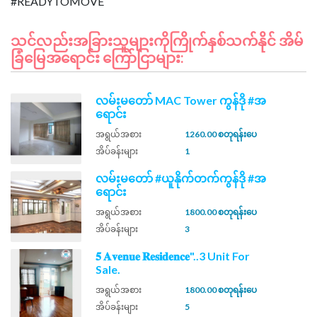
သင်လည်းအခြားသူများကိုကြိုက်နှစ်သက်နိုင် အိမ်
ခြံမြေအရောင်း ကြော်ငြာများ:
လမ်းမတော် MAC Tower ကွန်ဒို #အ
ရောင်း
အရွယ်အစား
1260.00 စတုရန်းပေ
အိပ်ခန်းများ
1
လမ်းမတော် #ယူနိုက်တက်ကွန်ဒို #အ
ရောင်း
အရွယ်အစား
1800.00 စတုရန်းပေ
အိပ်ခန်းများ
3
𝟓 𝐀𝐯𝐞𝐧𝐮𝐞 𝐑𝐞𝐬𝐢𝐝𝐞𝐧𝐜𝐞"..3 Unit For
Sale.
အရွယ်အစား
1800.00 စတုရန်းပေ
အိပ်ခန်းများ
5