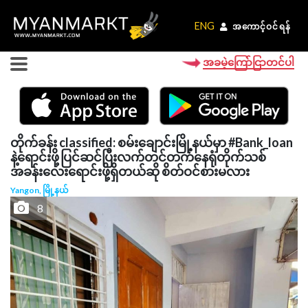
ENG
ENG
အကောင့်ဝင်ရန်
အကောင့်ဝင်ရန်
အခမဲ့ကြော်ငြာတင်ပါ
တိုက်ခန်း classified: စမ်းချောင်းမြို့နယ်မှာ #Bank_loan
နဲ့ရောင်းဖို့ပြင်ဆင်ပြီးလက်တင်တက်နေရုံတိုက်သစ်
အခန်းလေးရောင်းဖို့ရှိတယ်ဆို စိတ်ဝင်စားမလား
Yangon, မြို့နယ်
8