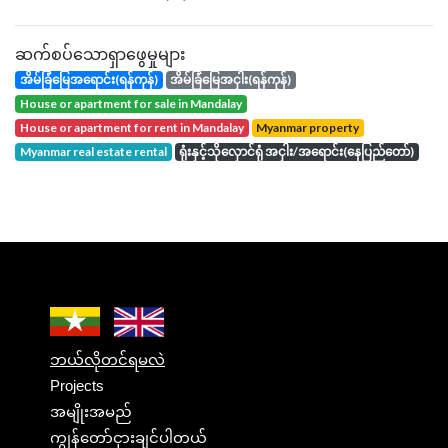
ဆက်စပ်သောရှာဖွေမှုများ
အိမ်ခြံမြေအရောင်း(ရန်ကုန်)
အိမ်ခြံမြေအငှါး(ရန်ကုန်)
house or apartment for sale in Mandalay
house or apartment for rent in Mandalay
Myanmar property
Myanmar real estate rental
ရုံးနှင့်သိုလှောင်ရုံ အငှါး/အရောင်း(နေပြည်တော်)
ဘယ်လိုတင်ရမလဲ
Projects
အမျိုးအမည်
ကျွန်တော်ငှားချင်ပါတယ်