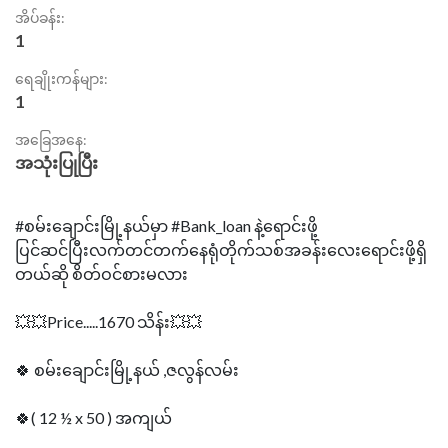
အိပ်ခန်း:
1
ရေချိုးကန်များ:
1
အခြေအနေ:
အသုံးပြုပြီး
#စမ်းချောင်းမြို့နယ်မှာ #Bank_loan နဲ့ရောင်းဖို့
ပြင်ဆင်ပြီးလက်တင်တက်နေရုံတိုက်သစ်အခန်းလေးရောင်းဖို့ရှိ
တယ်ဆို စိတ်ဝင်စားမလား
💥💥Price.....1670 သိန်း💥💥
🍀 စမ်းချောင်းမြို့နယ် ,ဇလွန်လမ်း
🍀( 12 ½ x 50 ) အကျယ်