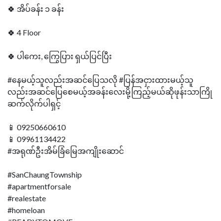
🍀 အိပ်ခန်း ၁ ခန်း
🍀 4 Floor
🍀 ပါကေး, ကြွေပြား ရှယ်ပြင်ပြီး
#နေမယ့်သူလည်းအဆင်ပြေသလို #ပြန်အငှားထားမယ့်သူ
လည်းအဆင်ပြေစေမယ့်အခန်းလေးမို့ကြည့်မယ်ဆိုဖုန်းသာကြို
ဆက်လိုက်ပါရှင့်
📱 09250660610
📱 09961134422
#အရုဏ်ဦးအိမ်ခြံမြေအကျိုးဆောင်
#SanChaungTownship
#apartmentforsale
#realestate
#homeloan