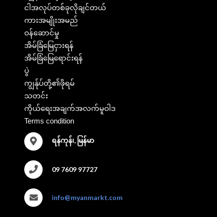
ငါအလုပ်တစ်ခုလိုချင်တယ်
ကားအမျိုးအမည်
ဝန်ဆောင်မှု
အိမ်ခြံမြေငှားရန်
အိမ်ခြံမြေရောင်းရန်
ပွဲ
ကျွန်ုပ်တို့၏ဖိုရမ်
သတင်း
ကိုယ်ရေးအချက်အလက်မူဝါဒ
Terms condition
ရန်ကုန်၊, မြန်မာ
09 7609 97727
info@myanmarkt.com