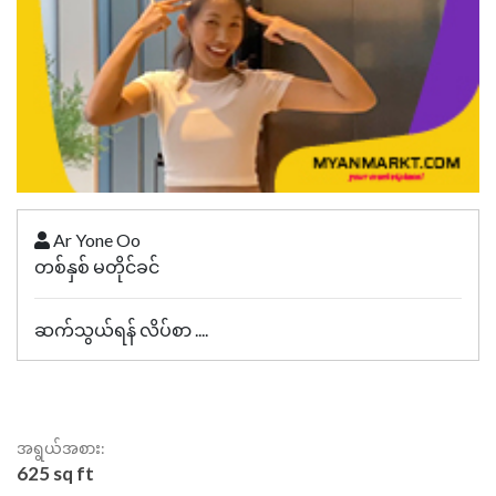
Ar Yone Oo
တစ်နှစ် မတိုင်ခင်
ဆက်သွယ်ရန် လိပ်စာ ....
အရွယ်အစား:
625 sq ft