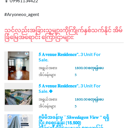
📱 09961134422
သင်လည်းအခြားသူများကိုကြိုက်နှစ်သက်နိုင် အိမ်
ခြံမြေအရောင်း ကြော်ငြာများ:
𝟓 𝐀𝐯𝐞𝐧𝐮𝐞 𝐑𝐞𝐬𝐢𝐝𝐞𝐧𝐜𝐞"..3 Unit For
Sale.
အရွယ်အစား
1800.00 စတုရန်းပေ
အိပ်ခန်းများ
5
𝟓 𝐀𝐯𝐞𝐧𝐮𝐞 𝐑𝐞𝐬𝐢𝐝𝐞𝐧𝐜𝐞"..3 Unit For
Sale.🍀
အရွယ်အစား
1800.00 စတုရန်းပေ
အိပ်ခန်းများ
5
#မိမိအခန်းမှ ``𝑺𝒉𝒘𝒆𝒅𝒂𝒈𝒐𝒏 𝑽𝒊𝒆𝒘 '' ရရှိ
ပြီး #ဈေးနှုန်း {𝟭𝟱,𝟱𝟬𝟬}
သိန်း(ညှိနှိုင်း)ပေးမည့် #အလွှာမြင့်