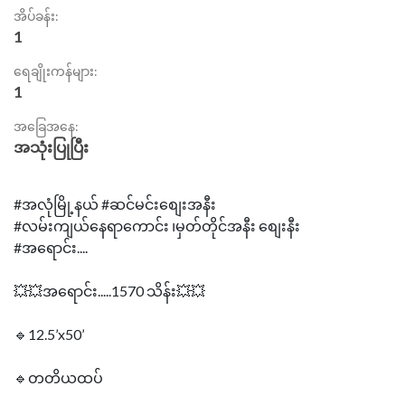
အိပ်ခန်း:
1
ရေချိုးကန်များ:
1
အခြေအနေ:
အသုံးပြုပြီး
#အလုံမြို့နယ် #ဆင်မင်းစျေးအနီး
#လမ်းကျယ်နေရာကောင်း ၊မှတ်တိုင်အနီး စျေးနီး
#အရောင်း....
💥💥အရောင်း.....1570 သိန်း💥💥
🔹12.5’x50’
🔹တတိယထပ်