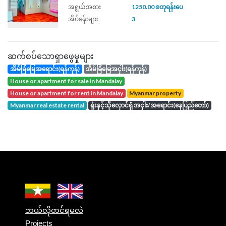
အရွယ်အစား
1250.00 စတုရန်းပေ
အိပ်ခန်းများ
3
ဆက်စပ်သောရှာဖွေမှုများ
အိမ်ခြံမြေအရောင်း(ရန်ကုန်)
အိမ်ခြံမြေအငှါး(ရန်ကုန်)
house or apartment for sale in Mandalay
house or apartment for rent in Mandalay
Myanmar property
Myanmar real estate rental
ရုံးနှင့်သိုလှောင်ရုံ အငှါး/အရောင်း(နေပြည်တော်)
ဘယ်လိုတင်ရမလဲ
Projects