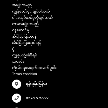
အမျိုးအမည်
ကျွန်တော်ငှားချင်ပါတယ်
ငါအလုပ်တစ်ခုလိုချင်တယ်
ကားအမျိုးအမည်
ဝန်ဆောင်မှု
အိမ်ခြံမြေငှားရန်
အိမ်ခြံမြေရောင်းရန်
ပွဲ
ကျွန်ုပ်တို့၏ဖိုရမ်
သတင်း
ကိုယ်ရေးအချက်အလက်မူဝါဒ
Terms condition
ရန်ကုန်၊, မြန်မာ
09 7609 97727