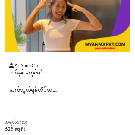
Ar Yone Oo
တစ်နှစ် မတိုင်ခင်
ဆက်သွယ်ရန် လိပ်စာ ....
အရွယ်အစား:
625 sq ft