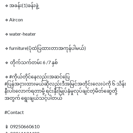
🔹အခန်း(1)ခန်းဖွဲ့
🔹Aircon
🔹water-heater
🔹furniture(ပုံထဲပြထားတာအကုန်ပါမယ်)
🔹 တိုက်သက်တမ်း 6 /7 နှစ်
🔹#ကိုယ်တိုင်နေလည်းအဆင်ပြေ
#ပြန်အငှားထားမယ်ဆိုလည်းဒီအမြင်အတိုင်းလေးပဲကို ၆ သိန်း
နီးပါးလောက်ရတာမို့ ရင်းနှီးမြုပ်နှံမှုလုပ်ချင်တဲ့မိတ်ဆွေတို့
အတွက် ရွေးချယ်သင့်ပါတယ်
#Contact
📱 09250660610