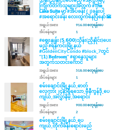
ကြိုက်တက်သူများအတွက် #𝗧𝗵𝗲
𝗟𝗮𝗸𝗲 𝗦𝘂𝗶𝘁𝗲 မှာ #အိပ်ခန်း (၂)ခန်းပါ
#အရောင်းခန်း လေးထွက်နေပြီနော် 🌇
အရွယ်အစား
916.00 စတုရန်းပေ
အိပ်ခန်းများ
1
#ဈေးနှုန်း {𝟱,𝟲𝟬𝟬}သိန်း(ညှိနှိုင်း)ပေး
မည့် #ရန်ကင်းမြို့နယ်
#GoldenCityCondo #block_7တွင်
‘‘{𝟭} 𝐁𝐞𝐝𝐫𝐨𝐨𝐦’’ #ရှာနေသူများ
အတွက်သတင်းကောင်
အရွယ်အစား
518.00 စတုရန်းပေ
အိပ်ခန်းများ
1
စမ်းချောင်းမြို့နယ်_ဓာတ်
လှေကား၂၄နာရီရသော_မီနီကွန်ဒို_ပေ
ကျယ်_အလွှာနိမ့်_အရောင်း
အရွယ်အစား
900.00 စတုရန်းပေ
အိပ်ခန်းများ
2
စမ်းချောင်းမြို့နယ်_ပေ
ကျယ်_တိုက်ခန်းရောင်းမည်