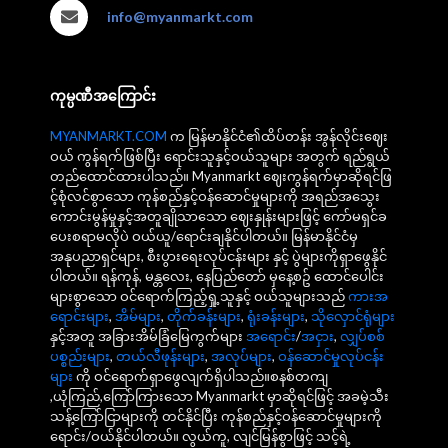
info@myanmarkt.com
ကုမ္ပဏီအကြောင်း
MYANMARKT.COM
က မြန်မာနိုင်ငံ၏ထိပ်တန်း အွန်လိုင်းဈေး
ဝယ် ကွန်ရက်ဖြစ်ပြီး ရောင်းသူနှင့်ဝယ်သူများ အတွက် ရည်ရွယ်
တည်ထောင်ထားပါသည်။ Myanmarkt ဈေးကွန်ရက်မှာဆိုရင်ဖြ
င့်စုံလင်စွာသော ကုန်စည်နှင့်ဝန်ဆောင်မှုများကို အရည်အသွေး
ကောင်းမွန်မှုနှင့်အတူချိုသာသော ဈေးနှုန်းများဖြင့် ကော်မရှင်ခ
ပေးစရာမလိုပဲ ဝယ်ယူ/ရောင်းချနိုင်ပါတယ်။ မြန်မာနိုင်ငံမှ
အနုပညာရှင်များ, စီးပွားရေးလုပ်ငန်းများ နှင့် ပွဲများကိုရှာဖွေနိုင်
ပါတယ်။ ရန်ကုန်, မန္တလေး, နေပြည်တော် မှနေ့စဥ် ထောင်ပေါင်း
များစွာသော ဝင်ရောက်ကြည့်ရှု့သူနှင့် ဝယ်သူများသည်
ကားအ
ရောင်းများ
,
အိမ်များ
,
တိုက်ခန်းများ
,
ရုံးခန်းများ
,
သိုလှောင်ရုံများ
နှင့်အတူ အခြားအိမ်ခြံမြေကွက်များ
အရောင်း
/
အငှား
,
လျှပ်စစ်
ပစ္စည်းများ
,
တယ်လီဖုန်းများ
,
အလုပ်များ
,
ဝန်ဆောင်မှုလုပ်ငန်း
များ
ကို ဝင်ရောက်ရှာဖွေလျက်ရှိပါသည်။စနစ်တကျ
,ယုံကြည်,ကြော်ကြားသော Myanmarkt မှာဆိုရင်ဖြင့် အခမဲ့သီး
သန့်ကြော်ငြာများကို တင်နိုင်ပြီး ကုန်စည်နှင့်ဝန်ဆောင်မှုများကို
ရောင်း/ဝယ်နိုင်ပါတယ်။ လွယ်ကူ, လျင်မြန်စွာဖြင့် သင့်ရဲ့