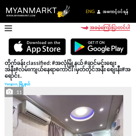
ENG
ENG
အကောင့်ဝင်ရန်
အကောင့်ဝင်ရန်
အခမဲ့ကြော်ငြာတင်ပါ
တိုက်ခန်း classified: #အလုံမြို့နယ် #ဆင်မင်းစျေး
အနီး#လမ်းကျယ်နေရာကောင်း ၊မှတ်တိုင်အနီး စျေးနီး#အ
ရောင်း..
Yangon, မြို့နယ်
11