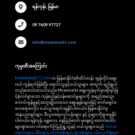
ရန်ကုန်၊, မြန်မာ
09 7609 97727
info@myanmarkt.com
ကုမ္ပဏီအကြောင်း
MYANMARKT.COM
က မြန်မာနိုင်ငံ၏ထိပ်တန်း အွန်လိုင်းဈေး
ဝယ် ကွန်ရက်ဖြစ်ပြီး ရောင်းသူနှင့်ဝယ်သူများ အတွက် ရည်ရွယ်
တည်ထောင်ထားပါသည်။ Myanmarkt ဈေးကွန်ရက်မှာဆိုရင်ဖြ
င့်စုံလင်စွာသော ကုန်စည်နှင့်ဝန်ဆောင်မှုများကို အရည်အသွေး
ကောင်းမွန်မှုနှင့်အတူချိုသာသော ဈေးနှုန်းများဖြင့် ကော်မရှင်ခ
ပေးစရာမလိုပဲ ဝယ်ယူ/ရောင်းချနိုင်ပါတယ်။ မြန်မာနိုင်ငံမှ
အနုပညာရှင်များ, စီးပွားရေးလုပ်ငန်းများ နှင့် ပွဲများကိုရှာဖွေနိုင်
ပါတယ်။ ရန်ကုန်, မန္တလေး, နေပြည်တော် မှနေ့စဥ် ထောင်ပေါင်း
များစွာသော ဝင်ရောက်ကြည့်ရှု့သူနှင့် ဝယ်သူများသည်
ကားအ
ရောင်းများ
,
အိမ်များ
,
တိုက်ခန်းများ
,
ရုံးခန်းများ
,
သိုလှောင်ရုံများ