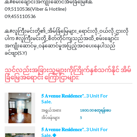
🙏#စမ်းချောင်းအကျိုးဆောင်အိမ်ခြံမြေ#🙏
09,5110536(Viber & Hotline)
09,455110536
🙏#လူကြီးမင်းတို့၏_အိမ်ခြံမြေများ_ရောင်းလို_ဝယ်လို_ဌားလို
ပါက #လူကြီးမင်းတို့_စိတ်တိုင်ကျသည်အထိ_စမ်းချောင်း
အကျိုးဆောင်မှ_ဝန်ဆောင်မှုအပြည့်အဝပေးနေပါသည်
သင်လည်းအခြားသူများကိုကြိုက်နှစ်သက်နိုင် အိမ်
ခြံမြေအရောင်း ကြော်ငြာများ:
𝟓 𝐀𝐯𝐞𝐧𝐮𝐞 𝐑𝐞𝐬𝐢𝐝𝐞𝐧𝐜𝐞"..3 Unit For
Sale.
အရွယ်အစား
1800.00 စတုရန်းပေ
အိပ်ခန်းများ
5
𝟓 𝐀𝐯𝐞𝐧𝐮𝐞 𝐑𝐞𝐬𝐢𝐝𝐞𝐧𝐜𝐞"..3 Unit For
Sale.🍀