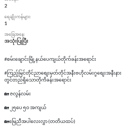
2
ရေချိုးကန်များ:
1
အခြေအနေ:
အသုံးပြုပြီး
#စမ်းချောင်းမြို့နယ်ပေကျယ်တိုက်ခန်းအရောင်း
#ကြည့်မြင်တိုင်ညာစျေးမှတ်တိုင်အနီးဗဟိုလမ်းဂွစျေးအနီးနား
တွင်တည်ရှိသောတိုကိခန်းအရောင်း
🏡 ဇလွန်လမ်း
🏡 ၂၅ပေ ၅၀ အကျယ်
🏡မြေညီအပါလေးလွှာ (တတိယထပ်)