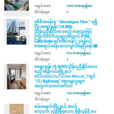
အရွယ်အစား
1800.00 စတုရန်းပေ
အိပ်ခန်းများ
5
#မိမိအခန်းမှ ``𝑺𝒉𝒘𝒆𝒅𝒂𝒈𝒐𝒏 𝑽𝒊𝒆𝒘 '' ရရှိ
ပြီး #ဈေးနှုန်း {𝟭𝟱,𝟱𝟬𝟬}
သိန်း(ညှိနှိုင်း)ပေးမည့် #အလွှာမြင့်
ကြိုက်တက်သူများအတွက် #𝗧𝗵𝗲
𝗟𝗮𝗸𝗲 𝗦𝘂𝗶𝘁𝗲 မှာ #အိပ်ခန်း (၂)ခန်းပါ
#အရောင်းခန်း လေးထွက်နေပြီနော် 🌇
အရွယ်အစား
916.00 စတုရန်းပေ
အိပ်ခန်းများ
1
#ဈေးနှုန်း {𝟱,𝟲𝟬𝟬}သိန်း(ညှိနှိုင်း)ပေး
မည့် #ရန်ကင်းမြို့နယ်
#GoldenCityCondo #block_7တွင်
‘‘{𝟭} 𝐁𝐞𝐝𝐫𝐨𝐨𝐦’’ #ရှာနေသူများ
အတွက်သတင်းကောင်
အရွယ်အစား
518.00 စတုရန်းပေ
အိပ်ခန်းများ
1
စမ်းချောင်းမြို့နယ်_ဓာတ်
လှေကား၂၄နာရီရသော_မီနီကွန်ဒို_ပေ