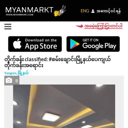
ENG
ENG
အကောင့်ဝင်ရန်
အကောင့်ဝင်ရန်
အခမဲ့ကြော်ငြာတင်ပါ
တိုက်ခန်း classified: #စမ်းချောင်းမြို့နယ်ပေကျယ်
တိုက်ခန်းအရောင်း
Yangon, မြို့နယ်
8