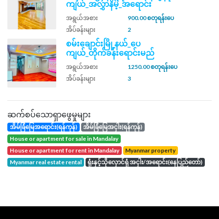
ကျယ်_အလွှာနိမ့်_အရောင်း
အရွယ်အစား
900.00 စတုရန်းပေ
အိပ်ခန်းများ
2
စမ်းချောင်းမြို့နယ်_ပေ
ကျယ်_တိုက်ခန်းရောင်းမည်
အရွယ်အစား
1250.00 စတုရန်းပေ
အိပ်ခန်းများ
3
ဆက်စပ်သောရှာဖွေမှုများ
အိမ်ခြံမြေအရောင်း(ရန်ကုန်)
အိမ်ခြံမြေအငှါး(ရန်ကုန်)
house or apartment for sale in Mandalay
house or apartment for rent in Mandalay
Myanmar property
Myanmar real estate rental
ရုံးနှင့်သိုလှောင်ရုံ အငှါး/အရောင်း(နေပြည်တော်)