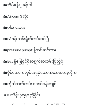
🏡အိပ်ခန်း၂ခန်းပါ
🏡Aircom 3 လုံး
🏡ပါကေးခင်း
🏡သံဗန်းဆန်းရှိတ်တပိဆင်ပြီ
🏡pressure pumpပန့်တပ်ဆင်ထား
🏡Bccရှိမြေရှင်ရှိစာရွက်စာတမ်းပြည့်စုံ
🏡ပိုင်ဆောက်လုပ်ရေးမှဆောက်ထားတော့တိုက်
🏡တိုက်သက်တမ်း ၁၀နှစ်ဝန်းကျင်
💶💶သိန်း ၃၀၅၀ ညှိနိူင်း