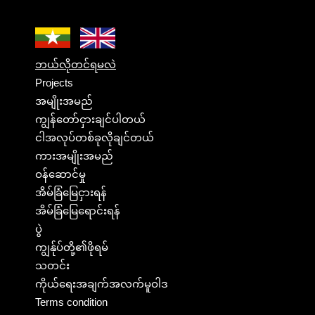
ဘယ်လိုတင်ရမလဲ
Projects
အမျိုးအမည်
ကျွန်တော်ငှားချင်ပါတယ်
ငါအလုပ်တစ်ခုလိုချင်တယ်
ကားအမျိုးအမည်
ဝန်ဆောင်မှု
အိမ်ခြံမြေငှားရန်
အိမ်ခြံမြေရောင်းရန်
ပွဲ
ကျွန်ုပ်တို့၏ဖိုရမ်
သတင်း
ကိုယ်ရေးအချက်အလက်မူဝါဒ
Terms condition