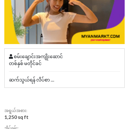
စမ်းချောင်းအကျိုးဆောင်
တစ်နှစ် မတိုင်ခင်
ဆက်သွယ်ရန် လိပ်စာ ....
အရွယ်အစား:
1,250 sq ft
အိပ်ခန်း: