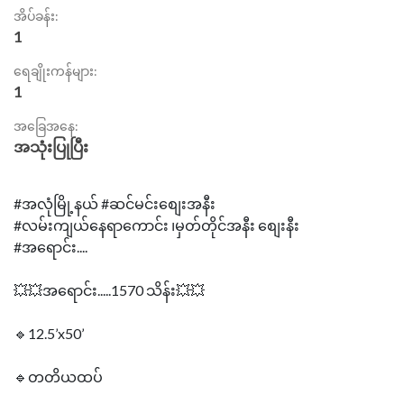
အိပ်ခန်း:
1
ရေချိုးကန်များ:
1
အခြေအနေ:
အသုံးပြုပြီး
#အလုံမြို့နယ် #ဆင်မင်းစျေးအနီး
#လမ်းကျယ်နေရာကောင်း ၊မှတ်တိုင်အနီး စျေးနီး
#အရောင်း....
💥💥အရောင်း.....1570 သိန်း💥💥
🔹12.5’x50’
🔹တတိယထပ်