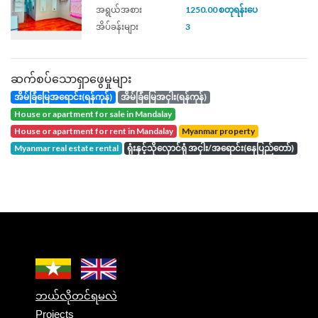
အရွယ်အစား
1250.00 စတုရန်းပေ
အိပ်ခန်းများ
3
ဆက်စပ်သောရှာဖွေမှုများ
အိမ်ခြံမြေအရောင်း(ရန်ကုန်)
အိမ်ခြံမြေအငှါး(ရန်ကုန်)
house or apartment for sale in Mandalay
house or apartment for rent in Mandalay
Myanmar property
Myanmar real estate rental
ရုံးနှင့်သိုလှောင်ရုံ အငှါး/အရောင်း(နေပြည်တော်)
ဘယ်လိုတင်ရမလဲ
Projects