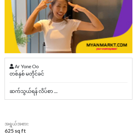
Ar Yone Oo
တစ်နှစ် မတိုင်ခင်
ဆက်သွယ်ရန် လိပ်စာ ....
အရွယ်အစား:
625 sq ft