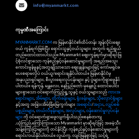
info@myanmarkt.com
ကုမ္ပဏီအကြောင်း
MYANMARKT.COM
က မြန်မာနိုင်ငံ၏ထိပ်တန်း အွန်လိုင်းဈေး
ဝယ် ကွန်ရက်ဖြစ်ပြီး ရောင်းသူနှင့်ဝယ်သူများ အတွက် ရည်ရွယ်
တည်ထောင်ထားပါသည်။ Myanmarkt ဈေးကွန်ရက်မှာဆိုရင်ဖြ
င့်စုံလင်စွာသော ကုန်စည်နှင့်ဝန်ဆောင်မှုများကို အရည်အသွေး
ကောင်းမွန်မှုနှင့်အတူချိုသာသော ဈေးနှုန်းများဖြင့် ကော်မရှင်ခ
ပေးစရာမလိုပဲ ဝယ်ယူ/ရောင်းချနိုင်ပါတယ်။ မြန်မာနိုင်ငံမှ
အနုပညာရှင်များ, စီးပွားရေးလုပ်ငန်းများ နှင့် ပွဲများကိုရှာဖွေနိုင်
ပါတယ်။ ရန်ကုန်, မန္တလေး, နေပြည်တော် မှနေ့စဥ် ထောင်ပေါင်း
များစွာသော ဝင်ရောက်ကြည့်ရှု့သူနှင့် ဝယ်သူများသည်
ကားအ
ရောင်းများ
,
အိမ်များ
,
တိုက်ခန်းများ
,
ရုံးခန်းများ
,
သိုလှောင်ရုံများ
နှင့်အတူ အခြားအိမ်ခြံမြေကွက်များ
အရောင်း
/
အငှား
,
လျှပ်စစ်
ပစ္စည်းများ
,
တယ်လီဖုန်းများ
,
အလုပ်များ
,
ဝန်ဆောင်မှုလုပ်ငန်း
များ
ကို ဝင်ရောက်ရှာဖွေလျက်ရှိပါသည်။စနစ်တကျ
,ယုံကြည်,ကြော်ကြားသော Myanmarkt မှာဆိုရင်ဖြင့် အခမဲ့သီး
သန့်ကြော်ငြာများကို တင်နိုင်ပြီး ကုန်စည်နှင့်ဝန်ဆောင်မှုများကို
ရောင်း/ဝယ်နိုင်ပါတယ်။ လွယ်ကူ, လျင်မြန်စွာဖြင့် သင့်ရဲ့