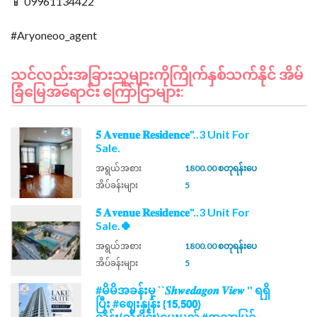
📱 09961134422
သင်လည်းအခြားသူများကိုကြိုက်နှစ်သက်နိုင် အိမ်
ခြံမြေအရောင်း ကြော်ငြာများ:
𝟓 𝐀𝐯𝐞𝐧𝐮𝐞 𝐑𝐞𝐬𝐢𝐝𝐞𝐧𝐜𝐞"..3 Unit For
Sale.
အရွယ်အစား
1800.00 စတုရန်းပေ
အိပ်ခန်းများ
5
𝟓 𝐀𝐯𝐞𝐧𝐮𝐞 𝐑𝐞𝐬𝐢𝐝𝐞𝐧𝐜𝐞"..3 Unit For
Sale.🍀
အရွယ်အစား
1800.00 စတုရန်းပေ
အိပ်ခန်းများ
5
#မိမိအခန်းမှ ``𝑺𝒉𝒘𝒆𝒅𝒂𝒈𝒐𝒏 𝑽𝒊𝒆𝒘 '' ရရှိ
ပြီး #ဈေးနှုန်း {𝟭𝟱,𝟱𝟬𝟬}
သိန်း(ညှိနှိုင်း)ပေးမည့် #အလွှာမြင့်