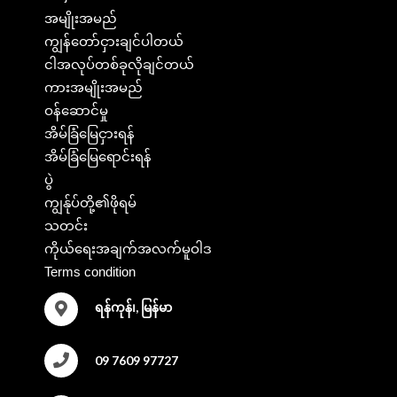
အမျိုးအမည်
ကျွန်တော်ငှားချင်ပါတယ်
ငါအလုပ်တစ်ခုလိုချင်တယ်
ကားအမျိုးအမည်
ဝန်ဆောင်မှု
အိမ်ခြံမြေငှားရန်
အိမ်ခြံမြေရောင်းရန်
ပွဲ
ကျွန်ုပ်တို့၏ဖိုရမ်
သတင်း
ကိုယ်ရေးအချက်အလက်မူဝါဒ
Terms condition
ရန်ကုန်၊, မြန်မာ
09 7609 97727