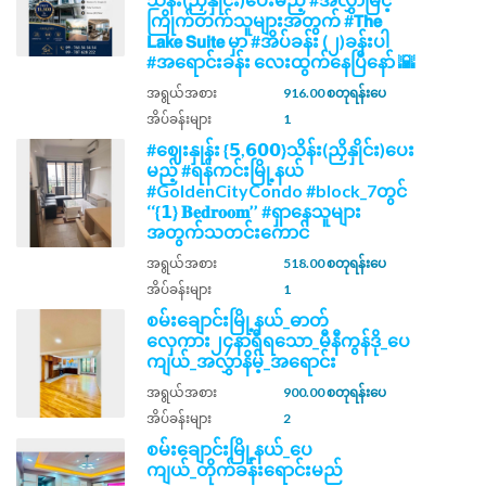
ကြိုက်တက်သူများအတွက် #𝗧𝗵𝗲
𝗟𝗮𝗸𝗲 𝗦𝘂𝗶𝘁𝗲 မှာ #အိပ်ခန်း (၂)ခန်းပါ
#အရောင်းခန်း လေးထွက်နေပြီနော် 🌇
အရွယ်အစား
916.00 စတုရန်းပေ
အိပ်ခန်းများ
1
#ဈေးနှုန်း {𝟱,𝟲𝟬𝟬}သိန်း(ညှိနှိုင်း)ပေး
မည့် #ရန်ကင်းမြို့နယ်
#GoldenCityCondo #block_7တွင်
‘‘{𝟭} 𝐁𝐞𝐝𝐫𝐨𝐨𝐦’’ #ရှာနေသူများ
အတွက်သတင်းကောင်
အရွယ်အစား
518.00 စတုရန်းပေ
အိပ်ခန်းများ
1
စမ်းချောင်းမြို့နယ်_ဓာတ်
လှေကား၂၄နာရီရသော_မီနီကွန်ဒို_ပေ
ကျယ်_အလွှာနိမ့်_အရောင်း
အရွယ်အစား
900.00 စတုရန်းပေ
အိပ်ခန်းများ
2
စမ်းချောင်းမြို့နယ်_ပေ
ကျယ်_တိုက်ခန်းရောင်းမည်