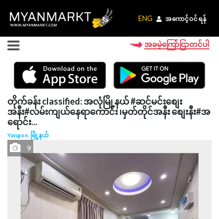
ENG
ENG
အကောင့်ဝင်ရန်
အကောင့်ဝင်ရန်
အခမဲ့ကြော်ငြာတင်ပါ
တိုက်ခန်း classified: အလုံမြို့နယ် #ဆင်မင်းစျေး
အနီး#လမ်းကျယ်နေရာကောင်း ၊မှတ်တိုင်အနီး စျေးနီး#အ
ရောင်း...
Yangon, မြို့နယ်
9