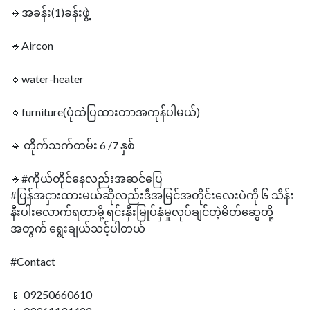
🔹အခန်း(1)ခန်းဖွဲ့
🔹Aircon
🔹water-heater
🔹furniture(ပုံထဲပြထားတာအကုန်ပါမယ်)
🔹 တိုက်သက်တမ်း 6 /7 နှစ်
🔹#ကိုယ်တိုင်နေလည်းအဆင်ပြေ
#ပြန်အငှားထားမယ်ဆိုလည်းဒီအမြင်အတိုင်းလေးပဲကို ၆ သိန်း
နီးပါးလောက်ရတာမို့ ရင်းနှီးမြုပ်နှံမှုလုပ်ချင်တဲ့မိတ်ဆွေတို့
အတွက် ရွေးချယ်သင့်ပါတယ်
#Contact
📱 09250660610