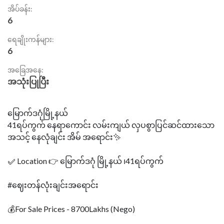
အိပ်ခန်း:
6
ရေချိုးကန်များ:
6
အခြေအနေ:
အသုံးပြုပြီး
မြောက်ဒဂုံမြို့နယ်
41ရပ်ကွက် နေရာကောင်း လမ်းကျယ် လှပစွာပြင်ဆင်ထားသော
အသင့်‌ နေလုံချင်း အိမ် အရောင်း✨
✅️ Location 👉 မြောက်ဒဂုံ မြို့နယ် ၊41ရပ်ကွက်
‌#ဈေးတန်လုံးချင်းအရောင်း
💰For Sale Prices - 8700Lakhs (Nego)