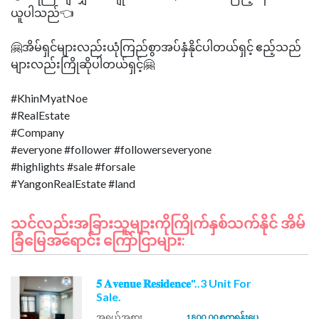
ယူပါသည်👈
🤗အိမ်ရှင်များလည်းယုံကြည်စွာအပ်နှံနိုင်ပါတယ်ရှင့် ဧည့်သည်
များလည်းကြိုဆိုပါတယ်ရှင့်🤗
#KhinMyatNoe
#RealEstate
#Company
#everyone #follower #followerseveryone
#highlights #sale #forsale
သင်လည်းအခြားသူများကိုကြိုက်နှစ်သက်နိုင် အိမ်
ခြံမြေအရောင်း ကြော်ငြာများ:
𝟓 𝐀𝐯𝐞𝐧𝐮𝐞 𝐑𝐞𝐬𝐢𝐝𝐞𝐧𝐜𝐞"..3 Unit For
Sale.
အရွယ်အစား
1800.00 စတုရန်းပေ