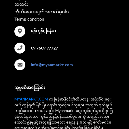
သတင်း
ကိုယ်ရေးအချက်အလက်မူဝါဒ
Terms condition
ရန်ကုန်၊, မြန်မာ
09 7609 97727
info@myanmarkt.com
ကုမ္ပဏီအကြောင်း
MYANMARKT.COM
က မြန်မာနိုင်ငံ၏ထိပ်တန်း အွန်လိုင်းဈေး
ဝယ် ကွန်ရက်ဖြစ်ပြီး ရောင်းသူနှင့်ဝယ်သူများ အတွက် ရည်ရွယ်
တည်ထောင်ထားပါသည်။ Myanmarkt ဈေးကွန်ရက်မှာဆိုရင်ဖြ
င့်စုံလင်စွာသော ကုန်စည်နှင့်ဝန်ဆောင်မှုများကို အရည်အသွေး
ကောင်းမွန်မှုနှင့်အတူချိုသာသော ဈေးနှုန်းများဖြင့် ကော်မရှင်ခ
ပေးစရာမလိုပဲ ဝယ်ယူ/ရောင်းချနိုင်ပါတယ်။ မြန်မာနိုင်ငံမှ