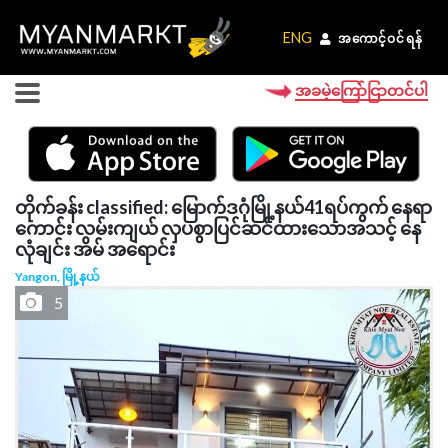
ENG
ENG
အကောင့်ဝင်ရန်
အကောင့်ဝင်ရန်
အခမဲ့ကြော်ငြာတင်ပါ
တိုက်ခန်း classified: မြောက်ဒဂုံမြို့နယ်41ရပ်ကွက် နေရာ
ကောင်း လမ်းကျယ် လှပစွာပြင်ဆင်ထားသောအသင့်‌ နေ
လုံချင်း အိမ် အရောင်း
Yangon, မြို့နယ်
5