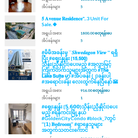
အိပ်ခန်းများ
5
𝟓 𝐀𝐯𝐞𝐧𝐮𝐞 𝐑𝐞𝐬𝐢𝐝𝐞𝐧𝐜𝐞"..3 Unit For
Sale.🍀
အရွယ်အစား
1800.00 စတုရန်းပေ
အိပ်ခန်းများ
5
#မိမိအခန်းမှ ``𝑺𝒉𝒘𝒆𝒅𝒂𝒈𝒐𝒏 𝑽𝒊𝒆𝒘 '' ရရှိ
ပြီး #ဈေးနှုန်း {𝟭𝟱,𝟱𝟬𝟬}
သိန်း(ညှိနှိုင်း)ပေးမည့် #အလွှာမြင့်
ကြိုက်တက်သူများအတွက် #𝗧𝗵𝗲
𝗟𝗮𝗸𝗲 𝗦𝘂𝗶𝘁𝗲 မှာ #အိပ်ခန်း (၂)ခန်းပါ
#အရောင်းခန်း လေးထွက်နေပြီနော် 🌇
အရွယ်အစား
916.00 စတုရန်းပေ
အိပ်ခန်းများ
1
#ဈေးနှုန်း {𝟱,𝟲𝟬𝟬}သိန်း(ညှိနှိုင်း)ပေး
မည့် #ရန်ကင်းမြို့နယ်
#GoldenCityCondo #block_7တွင်
‘‘{𝟭} 𝐁𝐞𝐝𝐫𝐨𝐨𝐦’’ #ရှာနေသူများ
အတွက်သတင်းကောင်