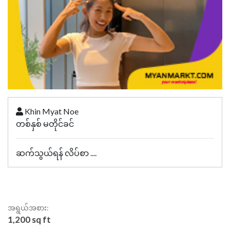
Khin Myat Noe
တစ်နှစ် မတိုင်ခင်
ဆက်သွယ်ရန် လိပ်စာ ....
အရွယ်အစား:
1,200 sq ft