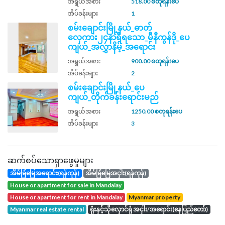
အရွယ်အစား
518.00 စတုရန်းပေ
အိပ်ခန်းများ
1
စမ်းချောင်းမြို့နယ်_ဓာတ်
လှေကား၂၄နာရီရသော_မီနီကွန်ဒို_ပေ
ကျယ်_အလွှာနိမ့်_အရောင်း
အရွယ်အစား
900.00 စတုရန်းပေ
အိပ်ခန်းများ
2
စမ်းချောင်းမြို့နယ်_ပေ
ကျယ်_တိုက်ခန်းရောင်းမည်
အရွယ်အစား
1250.00 စတုရန်းပေ
အိပ်ခန်းများ
3
ဆက်စပ်သောရှာဖွေမှုများ
အိမ်ခြံမြေအရောင်း(ရန်ကုန်)
အိမ်ခြံမြေအငှါး(ရန်ကုန်)
house or apartment for sale in Mandalay
house or apartment for rent in Mandalay
Myanmar property
Myanmar real estate rental
ရုံးနှင့်သိုလှောင်ရုံ အငှါး/အရောင်း(နေပြည်တော်)