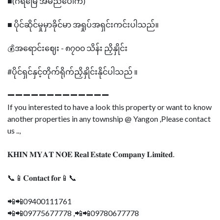
■(ဂရံ‌‌မြေ အမည်ပေါက်)
■ ပိုင်ဆိုင်မှုမှာခိုင်မာ အရှုပ်အရှင်းကင်းပါသည်။
💰အရောင်းဈေး - ၈၇၀၀ သိန်း ညှိနှိုင်း
#ပိုင်ရှင်နှင့်တိုက်ရိုက်ညှိနှိုင်းနိုင်ပါသည် ။
➖➖➖➖➖➖➖➖➖➖➖➖➖
If you interested to have a look this property or want to know
another properties in any township @ Yangon ,Please contact
us ..,
𝐊𝐇𝐈𝐍 𝐌𝐘𝐀𝐓 𝐍𝐎𝐄 𝐑𝐞𝐚𝐥 𝐄𝐬𝐭𝐚𝐭𝐞 𝐂𝐨𝐦𝐩𝐚𝐧𝐲 𝐋𝐢𝐦𝐢𝐭𝐞𝐝.
📞📱𝐂𝐨𝐧𝐭𝐚𝐜𝐭 𝐟𝐨𝐫📱📞
📲📲09400111761
📲📲09775677778 ,📲📲09780677778