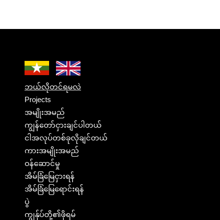
ဘယ်လိုတင်ရမလဲ
Projects
အမျိုးအမည်
ကျွန်တော်ငှားချင်ပါတယ်
ငါအလုပ်တစ်ခုလိုချင်တယ်
ကားအမျိုးအမည်
ဝန်ဆောင်မှု
အိမ်ခြံမြေငှားရန်
အိမ်ခြံမြေရောင်းရန်
ပွဲ
ကျွန်ုပ်တို့၏ဖိုရမ်