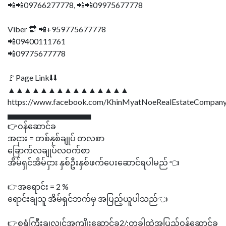
📲📲09766277778, 📲📲09975677778
Viber 🔛 📲+959775677778
📲09400111761
📲09775677778
🚩Page Link⬇⬇
▲▲▲▲▲▲▲▲▲▲▲▲▲▲▲
https://www.facebook.com/KhinMyatNoeRealEstateCompany
▄▄▄▄▄▄▄▄▄▄▄▄▄▄▄
👉ဝန်ဆောင်ခ
အငှား = တစ်နှစ်ချုပ် တလစာ
ခြောက်လချုပ်လဝက်စာ
အိမ်ရှင်အိမ်ငှား နှစ်ဦးနှစ်ဖက်ပေးဆောင်ရပါမည် 👈
👉အရောင်း = 2 %
ရောင်းချသူ အိမ်ရှင်ဘက်မှ အပြည့်ယူပါသည်👈
👉စရံကြီးချလျှင်အကျိုးဆောင်ခ2/:တခါထဲအပြည့်ဝန်ဆောင်ခ