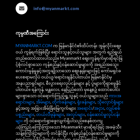
info@myanmarkt.com
ကုမ္ပဏီအကြောင်း
MYANMARKT.COM
က မြန်မာနိုင်ငံ၏ထိပ်တန်း အွန်လိုင်းဈေး
ဝယ် ကွန်ရက်ဖြစ်ပြီး ရောင်းသူနှင့်ဝယ်သူများ အတွက် ရည်ရွယ်
တည်ထောင်ထားပါသည်။ Myanmarkt ဈေးကွန်ရက်မှာဆိုရင်ဖြ
င့်စုံလင်စွာသော ကုန်စည်နှင့်ဝန်ဆောင်မှုများကို အရည်အသွေး
ကောင်းမွန်မှုနှင့်အတူချိုသာသော ဈေးနှုန်းများဖြင့် ကော်မရှင်ခ
ပေးစရာမလိုပဲ ဝယ်ယူ/ရောင်းချနိုင်ပါတယ်။ မြန်မာနိုင်ငံမှ
အနုပညာရှင်များ, စီးပွားရေးလုပ်ငန်းများ နှင့် ပွဲများကိုရှာဖွေနိုင်
ပါတယ်။ ရန်ကုန်, မန္တလေး, နေပြည်တော် မှနေ့စဥ် ထောင်ပေါင်း
များစွာသော ဝင်ရောက်ကြည့်ရှု့သူနှင့် ဝယ်သူများသည်
ကားအ
ရောင်းများ
,
အိမ်များ
,
တိုက်ခန်းများ
,
ရုံးခန်းများ
,
သိုလှောင်ရုံများ
နှင့်အတူ အခြားအိမ်ခြံမြေကွက်များ
အရောင်း
/
အငှား
,
လျှပ်စစ်
ပစ္စည်းများ
,
တယ်လီဖုန်းများ
,
အလုပ်များ
,
ဝန်ဆောင်မှုလုပ်ငန်း
များ
ကို ဝင်ရောက်ရှာဖွေလျက်ရှိပါသည်။စနစ်တကျ
,ယုံကြည်,ကြော်ကြားသော Myanmarkt မှာဆိုရင်ဖြင့် အခမဲ့သီး
သန့်ကြော်ငြာများကို တင်နိုင်ပြီး ကုန်စည်နှင့်ဝန်ဆောင်မှုများကို
ရောင်း/ဝယ်နိုင်ပါတယ်။ လွယ်ကူ, လျင်မြန်စွာဖြင့် သင့်ရဲ့