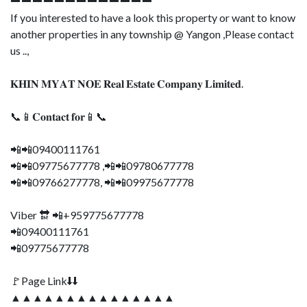
➖➖➖➖➖➖➖➖➖➖➖➖➖
If you interested to have a look this property or want to know
another properties in any township @ Yangon ,Please contact
us ..,
𝐊𝐇𝐈𝐍 𝐌𝐘𝐀𝐓 𝐍𝐎𝐄 𝐑𝐞𝐚𝐥 𝐄𝐬𝐭𝐚𝐭𝐞 𝐂𝐨𝐦𝐩𝐚𝐧𝐲 𝐋𝐢𝐦𝐢𝐭𝐞𝐝.
📞📱𝐂𝐨𝐧𝐭𝐚𝐜𝐭 𝐟𝐨𝐫📱📞
📲📲09400111761
📲📲09775677778 ,📲📲09780677778
📲📲09766277778, 📲📲09975677778
Viber 🔛 📲+959775677778
📲09400111761
📲09775677778
🚩Page Link⬇⬇
▲▲▲▲▲▲▲▲▲▲▲▲▲▲▲