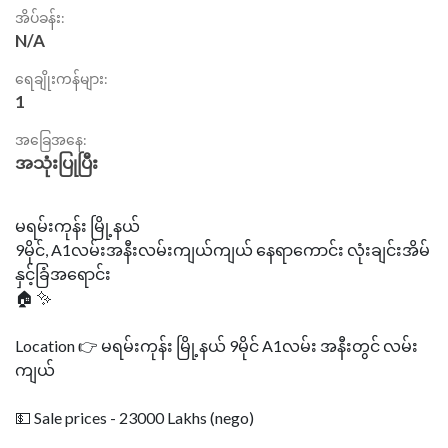
အိပ်ခန်း:
N/A
ရေချိုးကန်များ:
1
အခြေအနေ:
အသုံးပြုပြီး
မရမ်းကုန်း မြို့နယ်
9မိုင်, A1လမ်းအနီးလမ်းကျယ်ကျယ် နေရာကောင်း လုံးချင်းအိမ်
နှင့်ခြံအရောင်း
🏠 ✨
Location 👉 မရမ်းကုန်း မြို့နယ် 9မိုင် A1လမ်း အနီးတွင် လမ်း
ကျယ်
💵 Sale prices - 23000 Lakhs (nego)