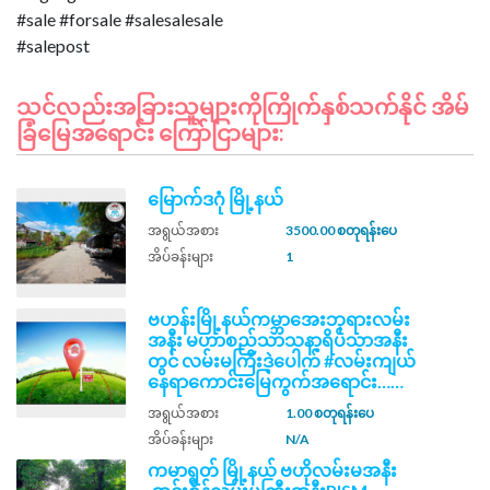
#sale #forsale #salesalesale
သင်လည်းအခြားသူများကိုကြိုက်နှစ်သက်နိုင် အိမ်
ခြံမြေအရောင်း ကြော်ငြာများ:
မြောက်ဒဂုံ မြို့နယ်
အရွယ်အစား
3500.00 စတုရန်းပေ
အိပ်ခန်းများ
1
ဗဟန်းမြို့နယ်ကမ္ဘာအေးဘုရားလမ်း
အနီး မဟာစည်သာသနာ့ရိပ်သာအနီး
တွင် လမ်းမကြီးဒဲ့ပေါက် #လမ်းကျယ်
နေရာကောင်းမြေကွက်အရောင်း……
အရွယ်အစား
1.00 စတုရန်းပေ
အိပ်ခန်းများ
N/A
ကမာရွတ် မြို့နယ် ဗဟိုလမ်းမအနီး