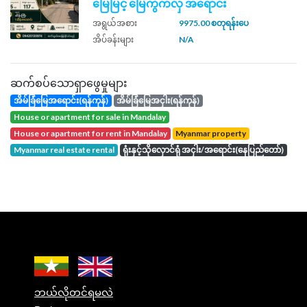
မြေမြင့် မြေကွက်လှ အရောင်း
အရွယ်အစား
9975.00 စတုရန်းပေ
အိပ်ခန်းများ
N/A
ဆက်စပ်သောရှာဖွေမှုများ
အိမ်ခြံမြေအရောင်း(ရန်ကုန်)
အိမ်ခြံမြေအငှါး(ရန်ကုန်)
house or apartment for sale in Mandalay
house or apartment for rent in Mandalay
Myanmar property
Myanmar real estate rental
ရုံးနှင့်သိုလှောင်ရုံ အငှါး/အရောင်း(နေပြည်တော်)
ဘယ်လိုတင်ရမလဲ