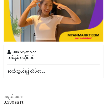
Khin Myat Noe
တစ်နှစ် မတိုင်ခင်
ဆက်သွယ်ရန် လိပ်စာ ....
အရွယ်အစား:
3,330 sq ft