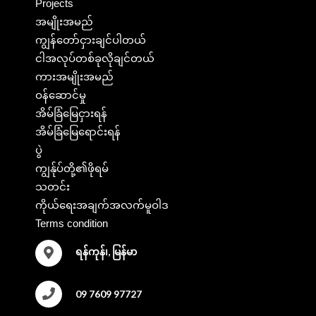
Projects
အမျိုးအမည်
ကျွန်တော်ငှားချင်ပါတယ်
ငါအလုပ်တစ်ခုလိုချင်တယ်
ကားအမျိုးအမည်
ဝန်ဆောင်မှု
အိမ်ခြံမြေငှားရန်
အိမ်ခြံမြေရောင်းရန်
ပွဲ
ကျွန်ုပ်တို့၏ဖိုရမ်
သတင်း
ကိုယ်ရေးအချက်အလက်မူဝါဒ
Terms condition
ရန်ကုန်၊, မြန်မာ
09 7609 97727