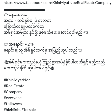
https://www.facebook.com/KhinMyatNoeRealEstateCompany
▄▄▄▄▄▄▄▄▄▄▄▄▄▄▄
👉ဝန်ဆောင်ခ
အငှား = တစ်နှစ်ချုပ် တလစာ
ခြောက်လချုပ်လဝက်စာ
အိမ်ရှင်အိမ်ငှား နှစ်ဦးနှစ်ဖက်ပေးဆောင်ရပါမည် 👈
👉အရောင်း = 2 %
ရောင်းချသူ အိမ်ရှင်ဘက်မှ အပြည့်ယူပါသည်👈
🤗အိမ်ရှင်များလည်းယုံကြည်စွာအပ်နှံနိုင်ပါတယ်ရှင့် ဧည့်သည်
များလည်းကြိုဆိုပါတယ်ရှင့်🤗
#KhinMyatNoe
#RealEstate
#Company
#everyone
#followers
#highlight #forsale