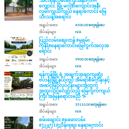
.အင်းစိန်လမ်းမကြီးအနီးPISM ​
ကျောင်း. မြို့မဂုဏ်​ကျောင်းအနီး
လမ်းကျယ်ကျယ် နေရာကောင်း မြေ
သီးသန့်အရောင်း
အရွယ်အစား
4500.00 စတုရန်းပေ
အိပ်ခန်းများ
N/A
ပြည်လမ်းစျေးတန် #မရမ်း
ကုန်း#နေရာကောင်းမြေကွက်အလှအ
ရောင်း
အရွယ်အစား
9900.00 စတုရန်းပေ
အိပ်ခန်းများ
N/A
ရန်ကုန်မြို့ရဲ့ အချက်အချာကျဆုံး
ဗဟန်းမြို့နယ်တွင် အိမ်ရာစီမံကိန်းနှင့်
အဆင့်မြင့်လုပ်ငန်းများအတွက်
အထူးသင့်လျော်သည့် မြေကွက်ကျယ်
ကြီး အမြန်ရောင်းမည် ✨
အရွယ်အစား
35110.00 စတုရန်းပေ
အိပ်ခန်းများ
N/A
စမ်းချောင်း #ခေမာလမ်း
#1sqft18သိန်းစျေး နေရာကောင်း