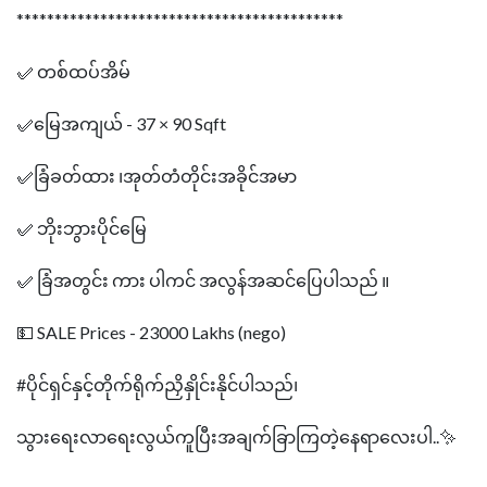
*******************************************
✅ တစ်ထပ်အိမ်
✅မြေအကျယ် - 37 × 90 Sqft
✅ခြံခတ်ထား ၊အုတ်တံတိုင်းအခိုင်အမာ
✅ ဘိုးဘွားပိုင်မြေ
✅ ခြံအတွင်း ကား ပါကင် အလွန်အဆင်‌ပြေပါသည် ။
💵 SALE Prices - 23000 Lakhs (nego)
#ပိုင်ရှင်နှင့်တိုက်ရိုက်ညှိနှိုင်းနိုင်ပါသည်၊
သွားရေးလာရေးလွယ်ကူပြီးအချက်ခြာကြတဲ့နေရာလေးပါ..✨