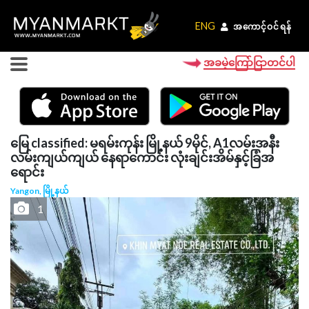
ENG
ENG
အကောင့်ဝင်ရန်
အကောင့်ဝင်ရန်
အခမဲ့ကြော်ငြာတင်ပါ
မြေ classified: မရမ်းကုန်း မြို့နယ် 9မိုင်, A1လမ်းအနီး
လမ်းကျယ်ကျယ် နေရာကောင်း လုံးချင်းအိမ်နှင့်ခြံအ
ရောင်း
Yangon, မြို့နယ်
1