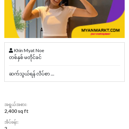
Khin Myat Noe
တစ်နှစ် မတိုင်ခင်
ဆက်သွယ်ရန် လိပ်စာ ....
အရွယ်အစား:
2,400 sq ft
အိပ်ခန်း:
2