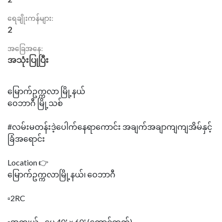
ရေချိုးကန်များ:
2
အခြေအနေ:
အသုံးပြုပြီး
မြောက်ဥက္ကလာ မြို့နယ်
ဝေဘာဂီ မြို့သစ်
#လမ်းမတန်းဒဲ့ပေါက်နေရာကောင်း အချက်အချာကျကျအိမ်နှင့်
ခြံအရောင်း
Location 👉
မြောက်ဥက္ကလာမြို့နယ်၊ ဝေဘာဂီ
▫️2RC
▫️အကျယ် - ပေ 40' × 60' (ထောင့်ကွက်)