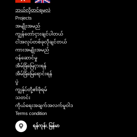
ဘယ်လိုတင်ရမလဲ
Projects
အမျိုးအမည်
ကျွန်တော်ငှားချင်ပါတယ်
ငါအလုပ်တစ်ခုလိုချင်တယ်
ကားအမျိုးအမည်
ဝန်ဆောင်မှု
အိမ်ခြံမြေငှားရန်
အိမ်ခြံမြေရောင်းရန်
ပွဲ
ကျွန်ုပ်တို့၏ဖိုရမ်
သတင်း
ကိုယ်ရေးအချက်အလက်မူဝါဒ
Terms condition
ရန်ကုန်၊, မြန်မာ