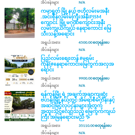
အိပ်ခန်းများ
N/A
ကမာရွတ် မြို့နယ် ဗဟိုလမ်းမအနီး
.အင်းစိန်လမ်းမကြီးအနီးPISM ​
ကျောင်း. မြို့မဂုဏ်​ကျောင်းအနီး
လမ်းကျယ်ကျယ် နေရာကောင်း မြေ
သီးသန့်အရောင်း
အရွယ်အစား
4500.00 စတုရန်းပေ
အိပ်ခန်းများ
N/A
ပြည်လမ်းစျေးတန် #မရမ်း
ကုန်း#နေရာကောင်းမြေကွက်အလှအ
ရောင်း
အရွယ်အစား
9900.00 စတုရန်းပေ
အိပ်ခန်းများ
N/A
ရန်ကုန်မြို့ရဲ့ အချက်အချာကျဆုံး
ဗဟန်းမြို့နယ်တွင် အိမ်ရာစီမံကိန်းနှင့်
အဆင့်မြင့်လုပ်ငန်းများအတွက်
အထူးသင့်လျော်သည့် မြေကွက်ကျယ်
ကြီး အမြန်ရောင်းမည် ✨
အရွယ်အစား
35110.00 စတုရန်းပေ
အိပ်ခန်းများ
N/A