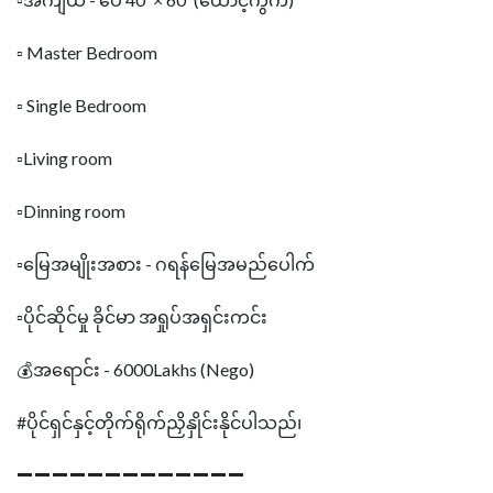
▫️ Master Bedroom
▫️ Single Bedroom
▫️Living room
▫️Dinning room
▫️မြေအမျိုးအစား - ဂရန်မြေအမည်ပေါက်
▫️ပိုင်ဆိုင်မှု ခိုင်မာ အရှုပ်အရှင်းကင်း
💰အရောင်း - 6000Lakhs (Nego)
#ပိုင်ရှင်နှင့်တိုက်ရိုက်ညှိနှိုင်းနိုင်ပါသည်၊
➖➖➖➖➖➖➖➖➖➖➖➖➖