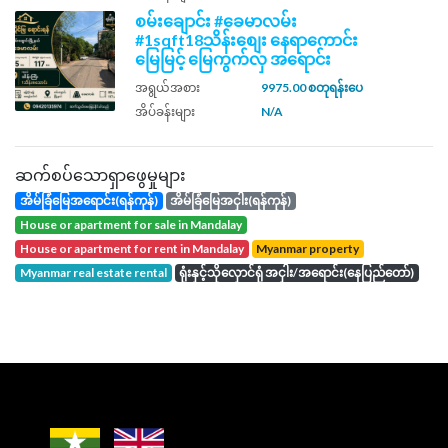
စမ်းချောင်း #ခေမာလမ်း
#1sqft18သိန်းစျေး နေရာကောင်း
မြေမြင့် မြေကွက်လှ အရောင်း
အရွယ်အစား
9975.00 စတုရန်းပေ
အိပ်ခန်းများ
N/A
ဆက်စပ်သောရှာဖွေမှုများ
အိမ်ခြံမြေအရောင်း(ရန်ကုန်)
အိမ်ခြံမြေအငှါး(ရန်ကုန်)
house or apartment for sale in Mandalay
house or apartment for rent in Mandalay
Myanmar property
Myanmar real estate rental
ရုံးနှင့်သိုလှောင်ရုံ အငှါး/အရောင်း(နေပြည်တော်)