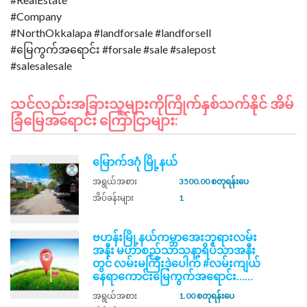
#Company
#NorthOkkalapa #landforsale #landforsell
#မြေကွက်အရောင်း #forsale #sale #salepost
သင်လည်းအခြားသူများကိုကြိုက်နှစ်သက်နိုင် အိမ်
ခြံမြေအရောင်း ကြော်ငြာများ:
မြောက်ဒဂုံ မြို့နယ်
အရွယ်အစား
3500.00 စတုရန်းပေ
အိပ်ခန်းများ
1
ဗဟန်းမြို့နယ်ကမ္ဘာအေးဘုရားလမ်း
အနီး မဟာစည်သာသနာ့ရိပ်သာအနီး
တွင် လမ်းမကြီးဒဲ့ပေါက် #လမ်းကျယ်
နေရာကောင်းမြေကွက်အရောင်း……
အရွယ်အစား
1.00 စတုရန်းပေ