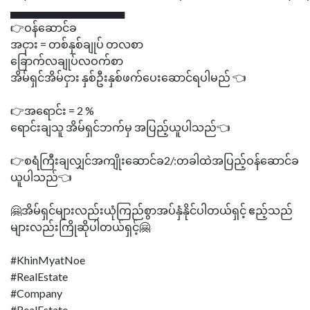
▄▄▄▄▄▄▄▄▄▄▄▄▄▄▄
👉ဝန်ဆောင်ခ
အငှား = တစ်နှစ်ချုပ် တလစာ
ခြောက်လချုပ်လဝက်စာ
အိမ်ရှင်အိမ်ငှား နှစ်ဦးနှစ်ဖက်ပေးဆောင်ရပါမည် 👈
👉အရောင်း = 2 %
ရောင်းချသူ အိမ်ရှင်ဘက်မှ အပြည့်ယူပါသည်👈
👉စရံကြီးချလျှင်အကျိုးဆောင်ခ2/:တခါထဲအပြည့်ဝန်ဆောင်ခ
ယူပါသည်👈
🤗အိမ်ရှင်များလည်းယုံကြည်စွာအပ်နှံနိုင်ပါတယ်ရှင့် ဧည့်သည်
များလည်းကြိုဆိုပါတယ်ရှင့်🤗
#KhinMyatNoe
#RealEstate
#Company
#RealEstate