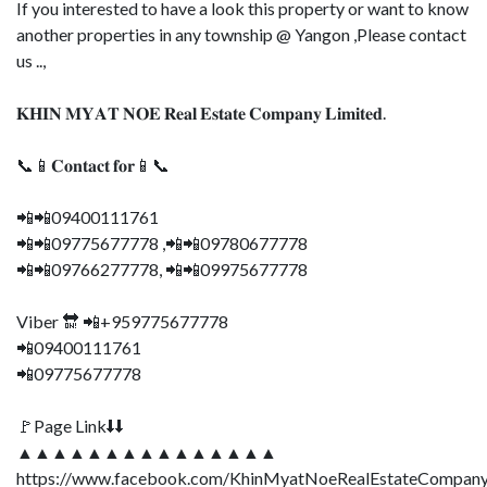
If you interested to have a look this property or want to know
another properties in any township @ Yangon ,Please contact
us ..,
𝐊𝐇𝐈𝐍 𝐌𝐘𝐀𝐓 𝐍𝐎𝐄 𝐑𝐞𝐚𝐥 𝐄𝐬𝐭𝐚𝐭𝐞 𝐂𝐨𝐦𝐩𝐚𝐧𝐲 𝐋𝐢𝐦𝐢𝐭𝐞𝐝.
📞📱𝐂𝐨𝐧𝐭𝐚𝐜𝐭 𝐟𝐨𝐫📱📞
📲📲09400111761
📲📲09775677778 ,📲📲09780677778
📲📲09766277778, 📲📲09975677778
Viber 🔛 📲+959775677778
📲09400111761
📲09775677778
🚩Page Link⬇⬇
▲▲▲▲▲▲▲▲▲▲▲▲▲▲▲
https://www.facebook.com/KhinMyatNoeRealEstateCompany