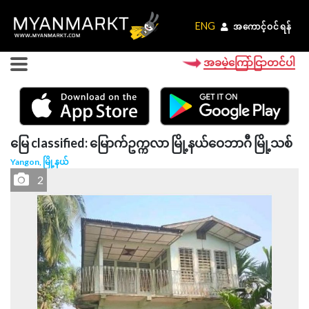
ENG
ENG
အကောင့်ဝင်ရန်
အကောင့်ဝင်ရန်
အခမဲ့ကြော်ငြာတင်ပါ
မြေ classified: မြောက်ဥက္ကလာ မြို့နယ်ဝေဘာဂီ မြို့သစ်
Yangon, မြို့နယ်
2