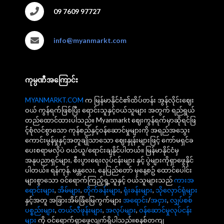
09 7609 97727
info@myanmarkt.com
ကုမ္ပဏီအကြောင်း
MYANMARKT.COM
က မြန်မာနိုင်ငံ၏ထိပ်တန်း အွန်လိုင်းဈေး
ဝယ် ကွန်ရက်ဖြစ်ပြီး ရောင်းသူနှင့်ဝယ်သူများ အတွက် ရည်ရွယ်
တည်ထောင်ထားပါသည်။ Myanmarkt ဈေးကွန်ရက်မှာဆိုရင်ဖြ
င့်စုံလင်စွာသော ကုန်စည်နှင့်ဝန်ဆောင်မှုများကို အရည်အသွေး
ကောင်းမွန်မှုနှင့်အတူချိုသာသော ဈေးနှုန်းများဖြင့် ကော်မရှင်ခ
ပေးစရာမလိုပဲ ဝယ်ယူ/ရောင်းချနိုင်ပါတယ်။ မြန်မာနိုင်ငံမှ
အနုပညာရှင်များ, စီးပွားရေးလုပ်ငန်းများ နှင့် ပွဲများကိုရှာဖွေနိုင်
ပါတယ်။ ရန်ကုန်, မန္တလေး, နေပြည်တော် မှနေ့စဥ် ထောင်ပေါင်း
များစွာသော ဝင်ရောက်ကြည့်ရှု့သူနှင့် ဝယ်သူများသည်
ကားအ
ရောင်းများ
,
အိမ်များ
,
တိုက်ခန်းများ
,
ရုံးခန်းများ
,
သိုလှောင်ရုံများ
နှင့်အတူ အခြားအိမ်ခြံမြေကွက်များ
အရောင်း
/
အငှား
,
လျှပ်စစ်
ပစ္စည်းများ
,
တယ်လီဖုန်းများ
,
အလုပ်များ
,
ဝန်ဆောင်မှုလုပ်ငန်း
များ
ကို ဝင်ရောက်ရှာဖွေလျက်ရှိပါသည်။စနစ်တကျ