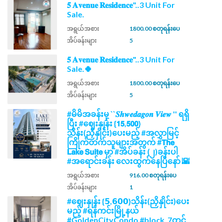
𝟓 𝐀𝐯𝐞𝐧𝐮𝐞 𝐑𝐞𝐬𝐢𝐝𝐞𝐧𝐜𝐞"..3 Unit For
Sale.
အရွယ်အစား
1800.00 စတုရန်းပေ
အိပ်ခန်းများ
5
𝟓 𝐀𝐯𝐞𝐧𝐮𝐞 𝐑𝐞𝐬𝐢𝐝𝐞𝐧𝐜𝐞"..3 Unit For
Sale.🍀
အရွယ်အစား
1800.00 စတုရန်းပေ
အိပ်ခန်းများ
5
#မိမိအခန်းမှ ``𝑺𝒉𝒘𝒆𝒅𝒂𝒈𝒐𝒏 𝑽𝒊𝒆𝒘 '' ရရှိ
ပြီး #ဈေးနှုန်း {𝟭𝟱,𝟱𝟬𝟬}
သိန်း(ညှိနှိုင်း)ပေးမည့် #အလွှာမြင့်
ကြိုက်တက်သူများအတွက် #𝗧𝗵𝗲
𝗟𝗮𝗸𝗲 𝗦𝘂𝗶𝘁𝗲 မှာ #အိပ်ခန်း (၂)ခန်းပါ
#အရောင်းခန်း လေးထွက်နေပြီနော် 🌇
အရွယ်အစား
916.00 စတုရန်းပေ
အိပ်ခန်းများ
1
#ဈေးနှုန်း {𝟱,𝟲𝟬𝟬}သိန်း(ညှိနှိုင်း)ပေး
မည့် #ရန်ကင်းမြို့နယ်
#GoldenCityCondo #block_7တွင်