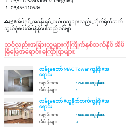
📱. 09,5110536(Viber & Telegram)
📱. 09,455110536 .
🙏🏻#အိမ်ရှင်_အခန်းရှင်_ဝယ်ယူသူများလည်း_တိုက်ရိုက်ဆက်
သင်လည်းအခြားသူများကိုကြိုက်နှစ်သက်နိုင် အိမ်
ခြံမြေအရောင်း ကြော်ငြာများ:
လမ်းမတော် MAC Tower ကွန်ဒို #အ
ရောင်း
အရွယ်အစား
1260.00 စတုရန်းပေ
အိပ်ခန်းများ
1
လမ်းမတော် #ယူနိုက်တက်ကွန်ဒို #အ
ရောင်း
အရွယ်အစား
1800.00 စတုရန်းပေ
အိပ်ခန်းများ
3