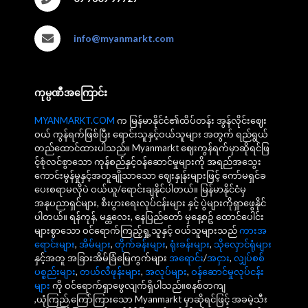
info@myanmarkt.com
ကုမ္ပဏီအကြောင်း
MYANMARKT.COM
က မြန်မာနိုင်ငံ၏ထိပ်တန်း အွန်လိုင်းဈေး
ဝယ် ကွန်ရက်ဖြစ်ပြီး ရောင်းသူနှင့်ဝယ်သူများ အတွက် ရည်ရွယ်
တည်ထောင်ထားပါသည်။ Myanmarkt ဈေးကွန်ရက်မှာဆိုရင်ဖြ
င့်စုံလင်စွာသော ကုန်စည်နှင့်ဝန်ဆောင်မှုများကို အရည်အသွေး
ကောင်းမွန်မှုနှင့်အတူချိုသာသော ဈေးနှုန်းများဖြင့် ကော်မရှင်ခ
ပေးစရာမလိုပဲ ဝယ်ယူ/ရောင်းချနိုင်ပါတယ်။ မြန်မာနိုင်ငံမှ
အနုပညာရှင်များ, စီးပွားရေးလုပ်ငန်းများ နှင့် ပွဲများကိုရှာဖွေနိုင်
ပါတယ်။ ရန်ကုန်, မန္တလေး, နေပြည်တော် မှနေ့စဥ် ထောင်ပေါင်း
များစွာသော ဝင်ရောက်ကြည့်ရှု့သူနှင့် ဝယ်သူများသည်
ကားအ
ရောင်းများ
,
အိမ်များ
,
တိုက်ခန်းများ
,
ရုံးခန်းများ
,
သိုလှောင်ရုံများ
နှင့်အတူ အခြားအိမ်ခြံမြေကွက်များ
အရောင်း
/
အငှား
,
လျှပ်စစ်
ပစ္စည်းများ
,
တယ်လီဖုန်းများ
,
အလုပ်များ
,
ဝန်ဆောင်မှုလုပ်ငန်း
များ
ကို ဝင်ရောက်ရှာဖွေလျက်ရှိပါသည်။စနစ်တကျ
,ယုံကြည်,ကြော်ကြားသော Myanmarkt မှာဆိုရင်ဖြင့် အခမဲ့သီး