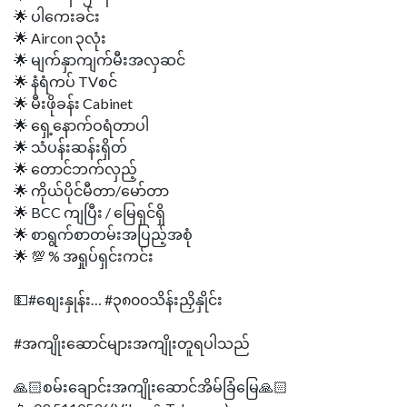
🌟 ပါကေးခင်း
🌟 Aircon ၃လုံး
🌟 မျက်နှာကျက်မီးအလှဆင်
🌟 နံရံကပ် TVစင်
🌟 မီးဖိုခန်း Cabinet
🌟 ရှေ့နောက်ဝရံတာပါ
🌟 သံပန်းဆန်းရှိတ်
🌟 တောင်ဘက်လှည့်
🌟 ကိုယ်ပိုင်မီတာ/မော်တာ
🌟 BCC ကျပြီး / မြေရှင်ရှိ
🌟 စာရွက်စာတမ်းအပြည့်အစုံ
🌟 💯 % အရှုပ်ရှင်းကင်း
💵#စျေးနှုန်း… #၃၈၀၀သိန်းညှိနှိုင်း
#အကျိုးဆောင်များအကျိုးတူရပါသည်
🙏🏻စမ်းချောင်းအကျိုးဆောင်အိမ်ခြံမြေ🙏🏻