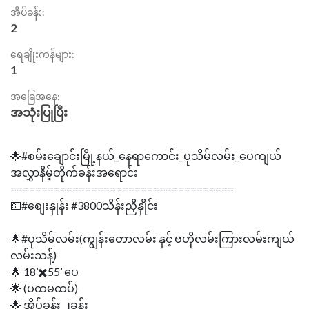
အိပ်ခန်း:
2
ရေချိုးကန်များ:
1
အခြေအနေ:
အသုံးပြုပြီး
🌟#စမ်းချောင်းမြို့နယ်_နေရာကောင်း_ပုသိမ်လမ်း_ပေကျယ်
အလွှာနိမ့်တိုက်ခန်းအရောင်း
====================================
💵#စျေးနှုန်း #3800သိန်းညှိနှိုင်း
🌟#ပုသိမ်လမ်း(ကျွန်းတောလမ်း နှင့် ဗဟိုလမ်းကြားလမ်းကျယ်
လမ်းသန့်)
🌟 18’✖️55’ ပေ
🌟 (ပထမထပ်)
🌟 အိပ်ခန်း ၂ခန်း