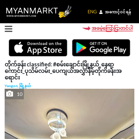
ENG
ENG
အကောင့်ဝင်ရန်
အကောင့်ဝင်ရန်
အခမဲ့ကြော်ငြာတင်ပါ
တိုက်ခန်း classified: #စမ်းချောင်းမြို့နယ်_နေရာ
ကောင်း_ပုသိမ်လမ်း_ပေကျယ်အလွှာနိမ့်တိုက်ခန်းအ
ရောင်း
Yangon, မြို့နယ်
10