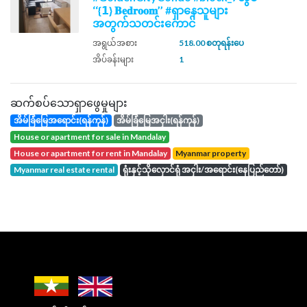
‘‘{𝟭} 𝐁𝐞𝐝𝐫𝐨𝐨𝐦’’ #ရှာနေသူများ
အတွက်သတင်းကောင်
အရွယ်အစား
518.00 စတုရန်းပေ
အိပ်ခန်းများ
1
ဆက်စပ်သောရှာဖွေမှုများ
အိမ်ခြံမြေအရောင်း(ရန်ကုန်)
အိမ်ခြံမြေအငှါး(ရန်ကုန်)
house or apartment for sale in Mandalay
house or apartment for rent in Mandalay
Myanmar property
Myanmar real estate rental
ရုံးနှင့်သိုလှောင်ရုံ အငှါး/အရောင်း(နေပြည်တော်)