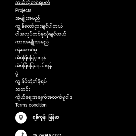
ဘယ်လိုတင်ရမလဲ
Projects
အမျိုးအမည်
ကျွန်တော်ငှားချင်ပါတယ်
ငါအလုပ်တစ်ခုလိုချင်တယ်
ကားအမျိုးအမည်
ဝန်ဆောင်မှု
အိမ်ခြံမြေငှားရန်
အိမ်ခြံမြေရောင်းရန်
ပွဲ
ကျွန်ုပ်တို့၏ဖိုရမ်
သတင်း
ကိုယ်ရေးအချက်အလက်မူဝါဒ
Terms condition
ရန်ကုန်၊, မြန်မာ
09 7609 97727