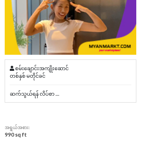
စမ်းချောင်းအကျိုးဆောင်
တစ်နှစ် မတိုင်ခင်
ဆက်သွယ်ရန် လိပ်စာ ....
အရွယ်အစား:
990 sq ft