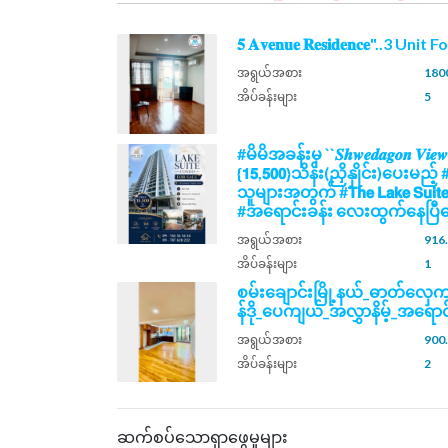
𝟓 𝐀𝐯𝐞𝐧𝐮𝐞 𝐑𝐞𝐬𝐢𝐝𝐞𝐧𝐜𝐞"..3 Unit
အရွယ်အစား
1800
အိပ်ခန်းများ
5
#မိမိအခန်းမှ ``𝑺𝒉𝒘𝒆𝒅𝒂𝒈𝒐𝒏 𝑽𝒊𝒆
{𝟭𝟱,𝟱𝟬𝟬}သိန်း(ညှိနှိုင်း)ပေး
သူများအတွက် #𝗧𝗵𝗲 𝗟𝗮𝗸𝗲 𝗦𝘂𝗶
#အရောင်းခန်း လေးထွက်နေပြီနေ
အရွယ်အစား
916.
အိပ်ခန်းများ
1
စမ်းချောင်းမြို့နယ်_ဓာတ်လှေ
န်ဒို_ပေကျယ်_အလွှာနိမ့်_အရောင
အရွယ်အစား
900.
အိပ်ခန်းများ
2
ဆက်စပ်သောရှာဖွေမှုများ