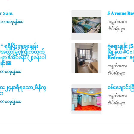
 For Sale.
𝟓 𝐀𝐯𝐞𝐧𝐮𝐞 
.00 စတုရန်းပေ
အရွယ်အစား
အိပ်ခန်းများ
𝒘 '' ရရှိပြီး #ဈေးနှုန်း
#ဈေးနှုန်း {𝟱
မည့် #အလွှာမြင့်ကြိုက်တက်
မြို့နယ် #Go
𝗲 မှာ #အိပ်ခန်း (၂)ခန်းပါ
𝐁𝐞𝐝𝐫𝐨𝐨
ာ် 🌇
အရွယ်အစား
00 စတုရန်းပေ
အိပ်ခန်းများ
ကား၂၄နာရီရသော_မီနီကွ
စမ်းချောင်း
်း
အရွယ်အစား
00 စတုရန်းပေ
အိပ်ခန်းများ