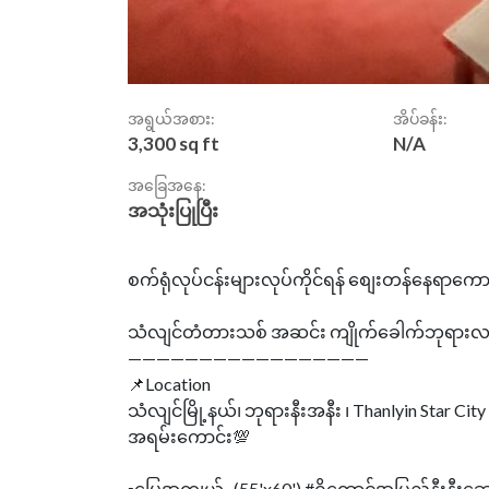
အရွယ်အစား:
အိပ်ခန်း:
3,300 sq ft
N/A
အခြေအနေ:
အသုံးပြုပြီး
စက်ရုံလုပ်ငန်းများလုပ်ကိုင်ရန် စျေးတန်နေရာက
သံလျင်တံတားသစ် အဆင်း ကျိုက်ခေါက်ဘုရားလမ
—————————————————
📌Location
သံလျင်မြို့နယ်၊ ဘုရားနီးအနီး ၊ Thanlyin Star C
အရမ်းကောင်း💯
▪️မြေအကျယ်- (55'x60') #ဂိုထောင်အပြည့်နီးနီး