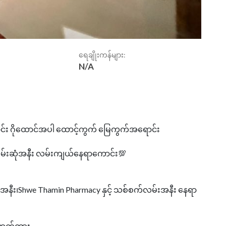
ရေချိုးကန်များ:
N/A
ောင်း ဂိုထောင်အပါ ထောင့်ကွက် မြေကွက်အရောင်း
်းဆုံအနီး လမ်းကျယ်နေရာကောင်း💯
ity အနီး၊Shwe Thamin Pharmacy နှင့် သစ်စက်လမ်းအနီး နေရာ
ဆောက်ထား