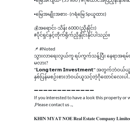
▪️မြေအမျိုးအစား- (ဂရံမြေ Spယူထား)
💰အရောင်း-သိန်း 6000 (ညှိနှိုင်း)
#ပိုင်ရှင်နှင့်တိုက်ရိုက်ညှိနှိုင်းနိုင်ပါသည်။
📌 #Noted
သွားလာရေးလွယ်ကူ ရပ်ကွက်သန့်ပြီး နေရာအရမ်းအက
မလား?
"𝗟𝗼𝗻𝗴 𝘁𝗲𝗿𝗺 𝗜𝗻𝘃𝗲𝘀𝘁𝗺𝗲𝗻𝘁" အတွက်ဘဲ
နှစ်ပြန်မစဉ်းစားဘဲဝယ်ယူသင့်တဲ့ဂိုထောင်လေးပါ…
➖➖➖➖➖➖➖➖➖➖➖➖➖
If you interested to have a look this property o
,Please contact us ..,
𝐊𝐇𝐈𝐍 𝐌𝐘𝐀𝐓 𝐍𝐎𝐄 𝐑𝐞𝐚𝐥 𝐄𝐬𝐭𝐚𝐭𝐞 𝐂𝐨𝐦𝐩𝐚𝐧𝐲 𝐋𝐢𝐦𝐢𝐭𝐞