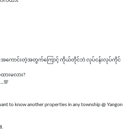
ောင်းတဲ့အတွက်ကြောင့် ကိုယ်တိုင်ဘဲ လုပ်ငန်းလုပ်ကိုင်
ဝယ်ယူထားမလား?
..💯
r want to know another properties in any township @ Yangon
𝐝.