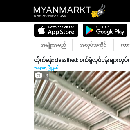
အမျိုးအမည်
အလုပ်အကိုင်
ကား
တိုက်ခန်း classified: စက်ရုံလုပ်ငန်းများ
Yangon, မြို့နယ်
3