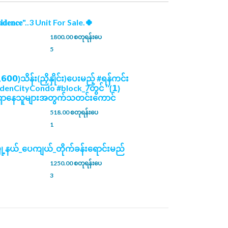
𝐞𝐬𝐢𝐝𝐞𝐧𝐜𝐞"..3 Unit For Sale.🍀
1800.00 စတုရန်းပေ
5
,𝟲𝟬𝟬}သိန်း(ညှိနှိုင်း)ပေးမည့် #ရန်ကင်း
ldenCityCondo #block_7တွင် ‘‘{𝟭}
𝐦’’ #ရှာနေသူများအတွက်သတင်းကောင်
518.00 စတုရန်းပေ
1
မြို့နယ်_ပေကျယ်_တိုက်ခန်းရောင်းမည်
1250.00 စတုရန်းပေ
3