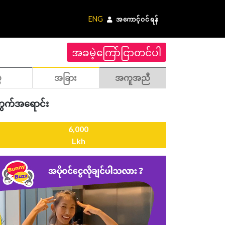
ENG
အကောင့်ဝင်ရန်
အခမဲ့ကြော်ငြာတင်ပါ
ဲ
အခြား
အကူအညီ
ေကွက်အရောင်း
6,000
Lkh