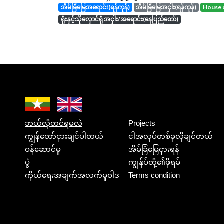
အိမ်ခြံမြေအရောင်း(ရန်ကုန်)
အိမ်ခြံမြေအငှါး(ရန်ကုန်)
house 
ရုံးနှင့်သိုလှောင်ရုံ အငှါး/အရောင်း(နေပြည်တော်)
ဘယ်လိုတင်ရမလဲ
Projects
ကျွန်တော်ငှားချင်ပါတယ်
ငါအလုပ်တစ်ခုလိုချင်တယ်
ဝန်ဆောင်မှု
အိမ်ခြံမြေငှားရန်
ပွဲ
ကျွန်ုပ်တို့၏ဖိုရမ်
ကိုယ်ရေးအချက်အလက်မူဝါဒ
Terms condition