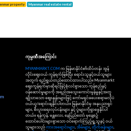
yanmar property
Myanmar real estate rental
ကုမ္ပဏီအကြောင်း
MYANMARKT.COM
က မြန်မာနိုင်ငံ၏ထိပ်တန်း အွန်
လိုင်းဈေးဝယ် ကွန်ရက်ဖြစ်ပြီး ရောင်းသူနှင့်ဝယ်သူများ
အတွက် ရည်ရွယ်တည်ထောင်ထားပါသည်။ Myanmarkt
ဈေးကွန်ရက်မှာဆိုရင်ဖြင့်စုံလင်စွာသော ကုန်စည်နှင့်
ဝန်ဆောင်မှုများကို အရည်အသွေးကောင်းမွန်မှုနှင့်အတူ
om
ချိုသာသော ဈေးနှုန်းများဖြင့် ကော်မရှင်ခပေးစရာမလိုပဲ
ဝယ်ယူ/ရောင်းချနိုင်ပါတယ်။ မြန်မာနိုင်ငံမှ အနုပညာရှင်
များ, စီးပွားရေးလုပ်ငန်းများ နှင့် ပွဲများကိုရှာဖွေနိုင်ပါ
တယ်။ ရန်ကုန်, မန္တလေး, နေပြည်တော် မှနေ့စဥ်
ထောင်ပေါင်းများစွာသော ဝင်ရောက်ကြည့်ရှု့သူနှင့် ဝယ်
သူများသည်
ကားအရောင်းများ
,
အိမ်များ
,
တိုက်ခန်းများ
,