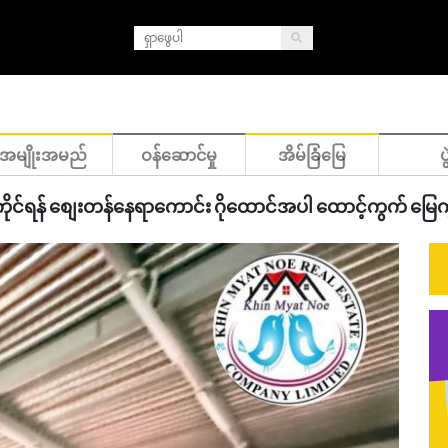
အမျိုးအမည်
ဝန်ဆောင်မှု
အိမ်ခြံမြေ
ပွ
လုပ်ကိုင်ရန် စျေးတန်နေရာကောင်း ဂိုထောင်အပါ ထောင့်ကွက် မြ