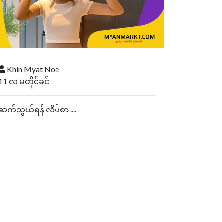
Khin Myat Noe
11 လ မတိုင်ခင်
ဆက်သွယ်ရန် လိပ်စာ ....