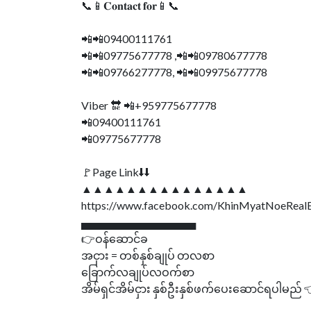
📞📱𝐂𝐨𝐧𝐭𝐚𝐜𝐭 𝐟𝐨𝐫📱📞
📲📲09400111761
📲📲09775677778 ,📲📲09780677778
📲📲09766277778, 📲📲09975677778
Viber 🔛 📲+959775677778
📲09400111761
📲09775677778
🚩Page Link⬇⬇
▲▲▲▲▲▲▲▲▲▲▲▲▲▲▲
https://www.facebook.com/KhinMyatNoeReal
▄▄▄▄▄▄▄▄▄▄▄▄▄▄▄
👉ဝန်ဆောင်ခ
အငှား = တစ်နှစ်ချုပ် တလစာ
ခြောက်လချုပ်လဝက်စာ
အိမ်ရှင်အိမ်ငှား နှစ်ဦးနှစ်ဖက်ပေးဆောင်ရပါမည် 