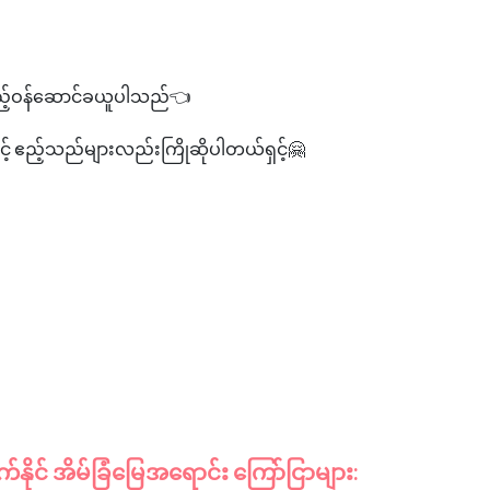
ည့်ဝန်ဆောင်ခယူပါသည်👈
ှင့် ဧည့်သည်များလည်းကြိုဆိုပါတယ်ရှင့်🤗
ိုင် အိမ်ခြံမြေအရောင်း ကြော်ငြာများ: