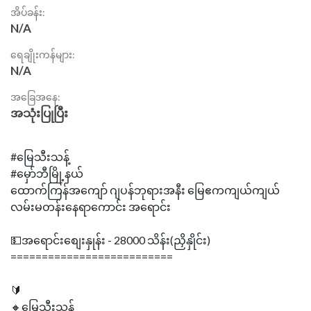
အိပ်ခန်း:
N/A
ရေချိုးကန်များ:
N/A
အခြေအနေ:
အသုံးပြုပြီး
#မြေသီးသန့်
#မှော်ဘီမြို့နယ်
ထောက်ကြန်အကျော် ဂျပန်ဘုရားအနီး မြေဧကကျယ်ကျယ်
လမ်းမတန်းနေရာကောင်း အရောင်း
💵အရောင်းစျေးနှုန်း - 28000 သိန်း(ညှိနှိုင်း)
==========================
🔰
🔸မြေသီးသန့်