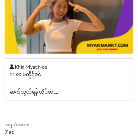
Khin Myat Noe
11 လ မတိုင်ခင်
ဆက်သွယ်ရန် လိပ်စာ ....
အရွယ်အစား:
7 ac