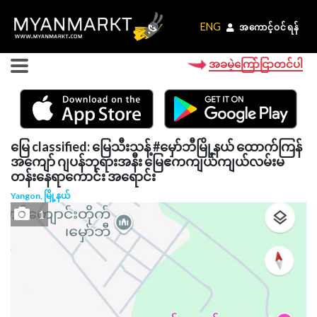
ENG
ENG
အကောင့်ဝင်ရန်
အကောင့်ဝင်ရန်
အခမဲ့ကြော်ငြာတင်ပါ
မြေ classified: မြေသီးသန့် #မှော်ဘီမြို့နယ် ထောက်ကြန်
အကျော် ဂျပန်ဘုရားအနီး မြေဧကကျယ်ကျယ်လမ်းမ
တန်းနေရာကောင်း အရောင်း
Yangon, မြို့နယ်
1