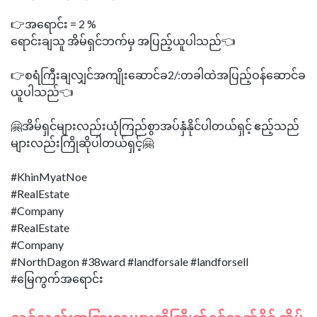
👉အရောင်း = 2 %
ရောင်းချသူ အိမ်ရှင်ဘက်မှ အပြည့်ယူပါသည်👈
👉စရံကြီးချလျှင်အကျိုးဆောင်ခ2/:တခါထဲအပြည့်ဝန်ဆောင်ခ
ယူပါသည်👈
🤗အိမ်ရှင်များလည်းယုံကြည်စွာအပ်နှံနိုင်ပါတယ်ရှင့် ဧည့်သည်
များလည်းကြိုဆိုပါတယ်ရှင့်🤗
#KhinMyatNoe
#RealEstate
#Company
#RealEstate
#Company
#NorthDagon #38ward #landforsale #landforsell