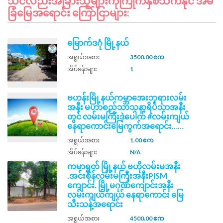
သင်လည်းအခြားသူများကိုကြိုက်နှစ်သက်နိုင် အိမ်
ခြံမြေအရောင်း ကြော်ငြာများ:
မြောက်ဒဂုံ မြို့နယ်
အရွယ်အစား
3500.00 ဧက
အိပ်ခန်းများ
1
ဗဟန်းမြို့နယ်ကမ္ဘာအေးဘုရားလမ်း
အနီး မဟာစည်သာသနာ့ရိပ်သာအနီး
တွင် လမ်းမကြီးဒဲ့ပေါက် #လမ်းကျယ်
နေရာကောင်းမြေကွက်အရောင်း……
အရွယ်အစား
1.00 ဧက
အိပ်ခန်းများ
N/A
ကမာရွတ် မြို့နယ် ဗဟိုလမ်းမအနီး
.အင်းစိန်လမ်းမကြီးအနီးPISM ​
ကျောင်း. မြို့မဂုဏ်​ကျောင်းအနီး
လမ်းကျယ်ကျယ် နေရာကောင်း မြေ
သီးသန့်အရောင်း
အရွယ်အစား
4500.00 ဧက