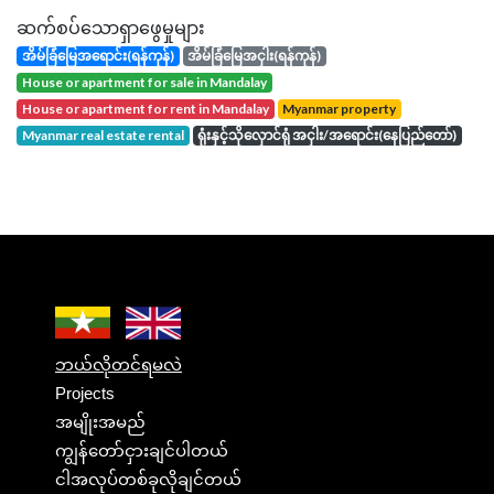
ဆက်စပ်သောရှာဖွေမှုများ
အိမ်ခြံမြေအရောင်း(ရန်ကုန်)
အိမ်ခြံမြေအငှါး(ရန်ကုန်)
house or apartment for sale in Mandalay
house or apartment for rent in Mandalay
Myanmar property
Myanmar real estate rental
ရုံးနှင့်သိုလှောင်ရုံ အငှါး/အရောင်း(နေပြည်တော်)
ဘယ်လိုတင်ရမလဲ
Projects
အမျိုးအမည်
ကျွန်တော်ငှားချင်ပါတယ်
ငါအလုပ်တစ်ခုလိုချင်တယ်