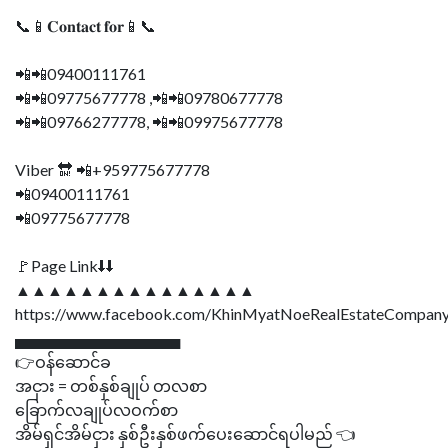
📞📱𝐂𝐨𝐧𝐭𝐚𝐜𝐭 𝐟𝐨𝐫📱📞
📲📲09400111761
📲📲09775677778 ,📲📲09780677778
📲📲09766277778, 📲📲09975677778
Viber 🔛 📲+959775677778
📲09400111761
📲09775677778
🚩Page Link⬇⬇
▲▲▲▲▲▲▲▲▲▲▲▲▲▲▲
https://www.facebook.com/KhinMyatNoeRealEstateCompany
▄▄▄▄▄▄▄▄▄▄▄▄▄▄▄
👉ဝန်ဆောင်ခ
အငှား = တစ်နှစ်ချုပ် တလစာ
ခြောက်လချုပ်လဝက်စာ
အိမ်ရှင်အိမ်ငှား နှစ်ဦးနှစ်ဖက်ပေးဆောင်ရပါမည် 👈