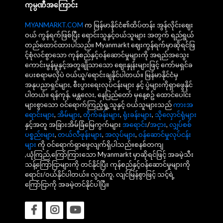
ကုမ္ပဏီအကြောင်း
MYANMARKT.COM
က မြန်မာနိုင်ငံ၏ထိပ်တန်း အွန်လိုင်းဈေး
ဝယ် ကွန်ရက်ဖြစ်ပြီး ရောင်းသူနှင့်ဝယ်သူများ အတွက် ရည်ရွယ်
တည်ထောင်ထားပါသည်။ Myanmarkt ဈေးကွန်ရက်မှာဆိုရင်ဖြ
င့်စုံလင်စွာသော ကုန်စည်နှင့်ဝန်ဆောင်မှုများကို အရည်အသွေး
ကောင်းမွန်မှုနှင့်အတူချိုသာသော ဈေးနှုန်းများဖြင့် ကော်မရှင်ခ
ပေးစရာမလိုပဲ ဝယ်ယူ/ရောင်းချနိုင်ပါတယ်။ မြန်မာနိုင်ငံမှ
အနုပညာရှင်များ, စီးပွားရေးလုပ်ငန်းများ နှင့် ပွဲများကိုရှာဖွေနိုင်
ပါတယ်။ ရန်ကုန်, မန္တလေး, နေပြည်တော် မှနေ့စဥ် ထောင်ပေါင်း
များစွာသော ဝင်ရောက်ကြည့်ရှု့သူနှင့် ဝယ်သူများသည်
ကားအ
ရောင်းများ
,
အိမ်များ
,
တိုက်ခန်းများ
,
ရုံးခန်းများ
,
သိုလှောင်ရုံများ
နှင့်အတူ အခြားအိမ်ခြံမြေကွက်များ
အရောင်း
/
အငှား
,
လျှပ်စစ်
ပစ္စည်းများ
,
တယ်လီဖုန်းများ
,
အလုပ်များ
,
ဝန်ဆောင်မှုလုပ်ငန်း
များ
ကို ဝင်ရောက်ရှာဖွေလျက်ရှိပါသည်။စနစ်တကျ
,ယုံကြည်,ကြော်ကြားသော Myanmarkt မှာဆိုရင်ဖြင့် အခမဲ့သီး
သန့်ကြော်ငြာများကို တင်နိုင်ပြီး ကုန်စည်နှင့်ဝန်ဆောင်မှုများကို
ရောင်း/ဝယ်နိုင်ပါတယ်။ လွယ်ကူ, လျင်မြန်စွာဖြင့် သင့်ရဲ့
ကြော်ငြာကို အခမဲ့တင်နိုင်ပါပြီ။