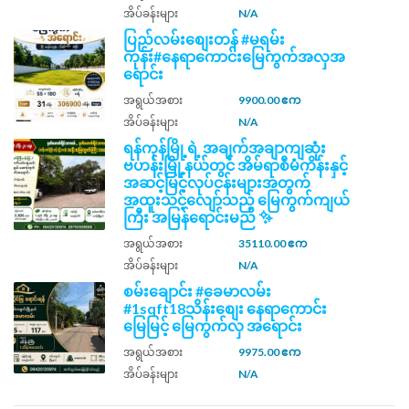
အိပ်ခန်းများ
N/A
ပြည်လမ်းစျေးတန် #မရမ်း
ကုန်း#နေရာကောင်းမြေကွက်အလှအ
ရောင်း
အရွယ်အစား
9900.00 ဧက
အိပ်ခန်းများ
N/A
ရန်ကုန်မြို့ရဲ့ အချက်အချာကျဆုံး
ဗဟန်းမြို့နယ်တွင် အိမ်ရာစီမံကိန်းနှင့်
အဆင့်မြင့်လုပ်ငန်းများအတွက်
အထူးသင့်လျော်သည့် မြေကွက်ကျယ်
ကြီး အမြန်ရောင်းမည် ✨
အရွယ်အစား
35110.00 ဧက
အိပ်ခန်းများ
N/A
စမ်းချောင်း #ခေမာလမ်း
#1sqft18သိန်းစျေး နေရာကောင်း
မြေမြင့် မြေကွက်လှ အရောင်း
အရွယ်အစား
9975.00 ဧက
အိပ်ခန်းများ
N/A