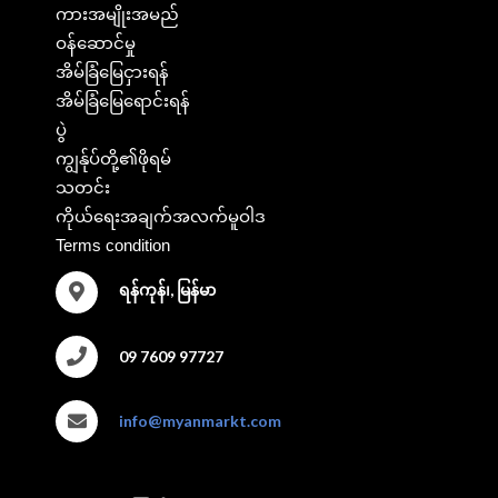
ကားအမျိုးအမည်
ဝန်ဆောင်မှု
အိမ်ခြံမြေငှားရန်
အိမ်ခြံမြေရောင်းရန်
ပွဲ
ကျွန်ုပ်တို့၏ဖိုရမ်
သတင်း
ကိုယ်ရေးအချက်အလက်မူဝါဒ
Terms condition
ရန်ကုန်၊, မြန်မာ
09 7609 97727
info@myanmarkt.com