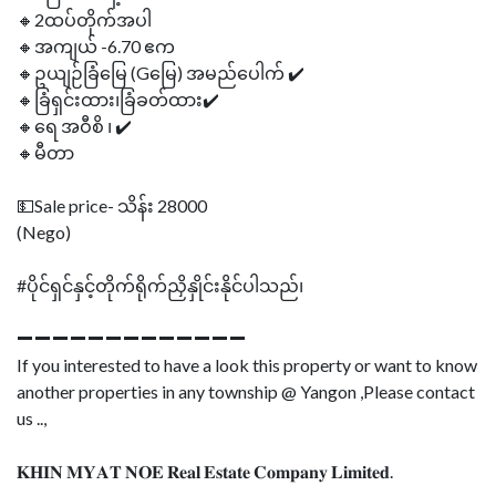
🔸2ထပ်တိုက်အပါ
🔸အကျယ် -6.70 ဧက
🔸ဥယျဉ်ခြံမြေ (Gမြေ) အမည်ပေါက် ✔️
🔸ခြံရှင်းထား၊ခြံခတ်ထား✔️
🔸ရေ အဝီစိ ၊ ✔️
🔸မီတာ
💵Sale price- သိန်း 28000
(Nego)
#ပိုင်ရှင်နှင့်တိုက်ရိုက်ညှိနှိုင်းနိုင်ပါသည်၊
➖➖➖➖➖➖➖➖➖➖➖➖➖
If you interested to have a look this property or want to know
another properties in any township @ Yangon ,Please contact
us ..,
𝐊𝐇𝐈𝐍 𝐌𝐘𝐀𝐓 𝐍𝐎𝐄 𝐑𝐞𝐚𝐥 𝐄𝐬𝐭𝐚𝐭𝐞 𝐂𝐨𝐦𝐩𝐚𝐧𝐲 𝐋𝐢𝐦𝐢𝐭𝐞𝐝.