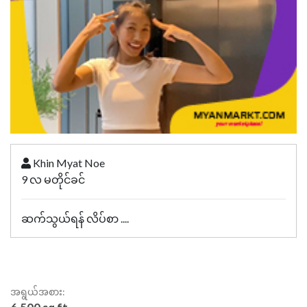
Khin Myat Noe
9 လ မတိုင်ခင်
ဆက်သွယ်ရန် လိပ်စာ ....
အရွယ်အစား: