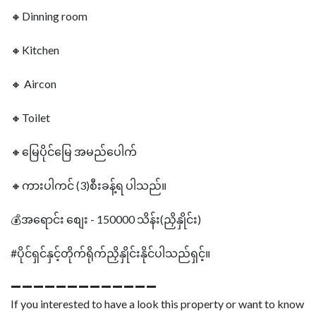
🔸Dinning room
🔸Kitchen
🔸 Aircon
🔸Toilet
🔸မြေပိုင်မြေ အမည်ပေါက်
🔸ကားပါကင် (3)စီးခန့်ရ ပါသည်။
💰အရောင်း စျေး - 150000 သိန်း(ညှိနှိုင်း)
#ပိုင်ရှင်နှင့်တိုက်ရိုက်ညှိနှိုင်းနိုင်ပါသည်ရှင့်။
➖➖➖➖➖➖➖➖➖➖➖➖➖
If you interested to have a look this property or want to know