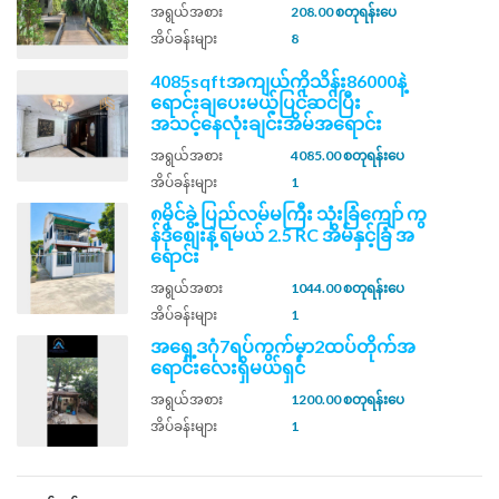
အရွယ်အစား
208.00 စတုရန်းပေ
အိပ်ခန်းများ
8
4085sqftအကျယ်ကိုသိန်း86000နဲ့
ရောင်းချပေးမယ့်ပြင်ဆင်ပြီး
အသင့်နေလုံးချင်းအိမ်အရောင်း
အရွယ်အစား
4085.00 စတုရန်းပေ
အိပ်ခန်းများ
1
၈မိုင်ခွဲ့ ပြည်လမ်မကြီး သုံးခြံကျော် ကွ
န်ဒိုစျေးနဲ့ ရမယ် 2.5 RC အိမ်နှင့်ခြံ အ
ရောင်း
အရွယ်အစား
1044.00 စတုရန်းပေ
အိပ်ခန်းများ
1
အရှေ့ဒဂုံ7ရပ်ကွက်မှာ2ထပ်တိုက်အ
ရောင်းလေးရှိမယ်ရှင်
အရွယ်အစား
1200.00 စတုရန်းပေ
အိပ်ခန်းများ
1