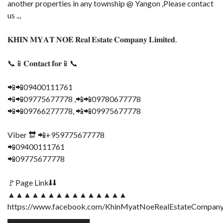
another properties in any township @ Yangon ,Please contact
us ..,
𝐊𝐇𝐈𝐍 𝐌𝐘𝐀𝐓 𝐍𝐎𝐄 𝐑𝐞𝐚𝐥 𝐄𝐬𝐭𝐚𝐭𝐞 𝐂𝐨𝐦𝐩𝐚𝐧𝐲 𝐋𝐢𝐦𝐢𝐭𝐞𝐝.
📞📱𝐂𝐨𝐧𝐭𝐚𝐜𝐭 𝐟𝐨𝐫📱📞
📲📲09400111761
📲📲09775677778 ,📲📲09780677778
📲📲09766277778, 📲📲09975677778
Viber 🔛 📲+959775677778
📲09400111761
📲09775677778
🚩Page Link⬇⬇
▲▲▲▲▲▲▲▲▲▲▲▲▲▲▲
https://www.facebook.com/KhinMyatNoeRealEstateCompany
▄▄▄▄▄▄▄▄▄▄▄▄▄▄▄