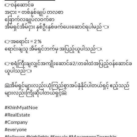
👉ဝန်ဆောင်ခ
အငှား = တစ်နှစ်ချုပ် တလစာ
ခြောက်လချုပ်လဝက်စာ
အိမ်ရှင်အိမ်ငှား နှစ်ဦးနှစ်ဖက်ပေးဆောင်ရပါမည် 👈
👉အရောင်း = 2 %
ရောင်းချသူ အိမ်ရှင်ဘက်မှ အပြည့်ယူပါသည်👈
👉စရံကြီးချလျှင်အကျိုးဆောင်ခ2/:တခါထဲအပြည့်ဝန်ဆောင်ခ
ယူပါသည်👈
🤗အိမ်ရှင်များလည်းယုံကြည်စွာအပ်နှံနိုင်ပါတယ်ရှင့် ဧည့်သည်
များလည်းကြိုဆိုပါတယ်ရှင့်🤗
#KhinMyatNoe
#RealEstate
#Company
#everyone
#follower #highlights #forsale #MayangoneTownship