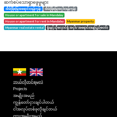
ဆက်စပ်သောရှာဖွေမှုများ
အိမ်ခြံမြေအရောင်း(ရန်ကုန်)
အိမ်ခြံမြေအငှါး(ရန်ကုန်)
house or apartment for sale in Mandalay
house or apartment for rent in Mandalay
Myanmar property
Myanmar real estate rental
ရုံးနှင့်သိုလှောင်ရုံ အငှါး/အရောင်း(နေပြည်တော်)
ဘယ်လိုတင်ရမလဲ
Projects
အမျိုးအမည်
ကျွန်တော်ငှားချင်ပါတယ်
ငါအလုပ်တစ်ခုလိုချင်တယ်
ကားအမျိုးအမည်