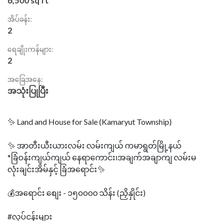
6,500 sq ft
အိပ်ခန်း:
2
ရေချိုးကန်များ:
2
အခြေအနေ:
အသုံးပြုပြီး
✨ Land and House for Sale (Kamaryut Township)
✨ အာတီးယီးယားလမ်း လမ်းကျယ် ကမာရွတ်မြို့နယ်
*ခြံဝန်းကျယ်ကျယ် နေရာကောင်း၊အချက်အချာကျ လမ်းမ
လုံးချင်းအိမ်နှင့် ခြံအရောင်း✨
💰အရောင်း စျေး - ၁၅၀၀၀၀ သိန်း (ညှိနှိုင်း)
#လုပ်ငန်းများ