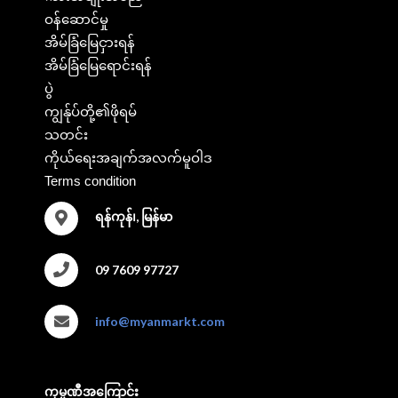
ဝန်ဆောင်မှု
အိမ်ခြံမြေငှားရန်
အိမ်ခြံမြေရောင်းရန်
ပွဲ
ကျွန်ုပ်တို့၏ဖိုရမ်
သတင်း
ကိုယ်ရေးအချက်အလက်မူဝါဒ
Terms condition
ရန်ကုန်၊, မြန်မာ
09 7609 97727
info@myanmarkt.com
ကုမ္ပဏီအကြောင်း