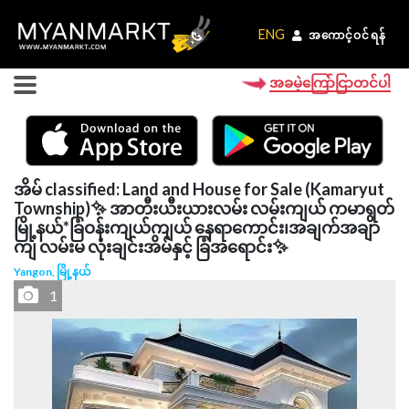
ENG
ENG
အကောင့်ဝင်ရန်
အကောင့်ဝင်ရန်
အခမဲ့ကြော်ငြာတင်ပါ
အိမ် classified: Land and House for Sale (Kamaryut
Township)✨ အာတီးယီးယားလမ်း လမ်းကျယ် ကမာရွတ်
မြို့နယ်*ခြံဝန်းကျယ်ကျယ် နေရာကောင်း၊အချက်အချာ
ကျ လမ်းမ လုံးချင်းအိမ်နှင့် ခြံအရောင်း✨
Yangon, မြို့နယ်
1