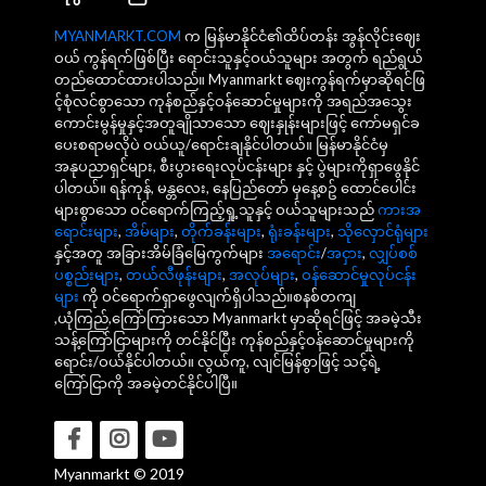
MYANMARKT.COM
က မြန်မာနိုင်ငံ၏ထိပ်တန်း အွန်လိုင်းဈေး
ဝယ် ကွန်ရက်ဖြစ်ပြီး ရောင်းသူနှင့်ဝယ်သူများ အတွက် ရည်ရွယ်
တည်ထောင်ထားပါသည်။ Myanmarkt ဈေးကွန်ရက်မှာဆိုရင်ဖြ
င့်စုံလင်စွာသော ကုန်စည်နှင့်ဝန်ဆောင်မှုများကို အရည်အသွေး
ကောင်းမွန်မှုနှင့်အတူချိုသာသော ဈေးနှုန်းများဖြင့် ကော်မရှင်ခ
ပေးစရာမလိုပဲ ဝယ်ယူ/ရောင်းချနိုင်ပါတယ်။ မြန်မာနိုင်ငံမှ
အနုပညာရှင်များ, စီးပွားရေးလုပ်ငန်းများ နှင့် ပွဲများကိုရှာဖွေနိုင်
ပါတယ်။ ရန်ကုန်, မန္တလေး, နေပြည်တော် မှနေ့စဥ် ထောင်ပေါင်း
များစွာသော ဝင်ရောက်ကြည့်ရှု့သူနှင့် ဝယ်သူများသည်
ကားအ
ရောင်းများ
,
အိမ်များ
,
တိုက်ခန်းများ
,
ရုံးခန်းများ
,
သိုလှောင်ရုံများ
နှင့်အတူ အခြားအိမ်ခြံမြေကွက်များ
အရောင်း
/
အငှား
,
လျှပ်စစ်
ပစ္စည်းများ
,
တယ်လီဖုန်းများ
,
အလုပ်များ
,
ဝန်ဆောင်မှုလုပ်ငန်း
များ
ကို ဝင်ရောက်ရှာဖွေလျက်ရှိပါသည်။စနစ်တကျ
,ယုံကြည်,ကြော်ကြားသော Myanmarkt မှာဆိုရင်ဖြင့် အခမဲ့သီး
သန့်ကြော်ငြာများကို တင်နိုင်ပြီး ကုန်စည်နှင့်ဝန်ဆောင်မှုများကို
ရောင်း/ဝယ်နိုင်ပါတယ်။ လွယ်ကူ, လျင်မြန်စွာဖြင့် သင့်ရဲ့
ကြော်ငြာကို အခမဲ့တင်နိုင်ပါပြီ။
Myanmarkt © 2019