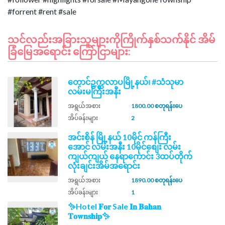
သင်လည်းအခြားသူများကိုကြိုက်နှစ်သက်နိုင် အိမ်
ခြံမြေအရောင်း ကြော်ငြာများ:
တောင်ဥက္ကလာပမြို့နယ်၊ #သံသုမာ
လမ်းမကြီးအနီး
အရွယ်အစား
1800.00 စတုရန်းပေ
အိပ်ခန်းများ
2
အင်းစိန် မြို့နယ် 10မိုင် ကန်​​ကြီး
အောင် ​လမ်းအနီး 10မိုင်စျေး လမ်း
ကျယ်ကျယ် နေရာကောင်း 3ထပ်တိုက်
လုံးချင်းအိမ်အရောင်း
အရွယ်အစား
1890.00 စတုရန်းပေ
အိပ်ခန်းများ
1
✨Hotel 𝐅𝐨𝐫 Sale 𝐈𝐧 𝐁𝐚𝐡𝐚𝐧
𝐓𝐨𝐰𝐧𝐬𝐡𝐢𝐩✨