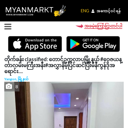
ENG
ENG
အကောင့်ဝင်ရန်
အကောင့်ဝင်ရန်
အခမဲ့ကြော်ငြာတင်ပါ
တိုက်ခန်း classified: တောင်ဥက္ကလာပမြို့နယ် #ဝေဇယန္
တာလမ်းမကြီးအနီး#အလွှာနိမ့်ပြင်ဆင်ပြီးမီနီကွန်ဒိုအ
ရောင်း....
Yangon, မြို့နယ်
8