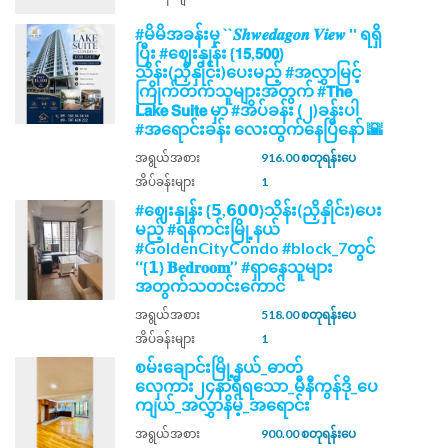
#မိမိအခန်းမှ ``𝑺𝒉𝒘𝒆𝒅𝒂𝒈𝒐𝒏 𝑽𝒊𝒆𝒘 '' ရရှိ
ပြီး #ဈေးနှုန်း {𝟭𝟱,𝟱𝟬𝟬}
သိန်း(ညှိနှိုင်း)ပေးမည့် #အလွှာမြင့်
ကြိုက်တက်သူများအတွက် #𝗧𝗵𝗲
𝗟𝗮𝗸𝗲 𝗦𝘂𝗶𝘁𝗲 မှာ #အိပ်ခန်း (၂)ခန်းပါ
#အရောင်းခန်း လေးထွက်နေပြီနော် 🌇
အရွယ်အစား
916.00 စတုရန်းပေ
အိပ်ခန်းများ
1
#ဈေးနှုန်း {𝟱,𝟲𝟬𝟬}သိန်း(ညှိနှိုင်း)ပေး
မည့် #ရန်ကင်းမြို့နယ်
#GoldenCityCondo #block_7တွင်
‘‘{𝟭} 𝐁𝐞𝐝𝐫𝐨𝐨𝐦’’ #ရှာနေသူများ
အတွက်သတင်းကောင်
အရွယ်အစား
518.00 စတုရန်းပေ
အိပ်ခန်းများ
1
စမ်းချောင်းမြို့နယ်_ဓာတ်
လှေကား၂၄နာရီရသော_မီနီကွန်ဒို_ပေ
ကျယ်_အလွှာနိမ့်_အရောင်း
အရွယ်အစား
900.00 စတုရန်းပေ