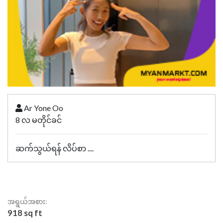
Ar Yone Oo
8 လ မတိုင်ခင်
ဆက်သွယ်ရန် လိပ်စာ ....
အရွယ်အစား:
918 sq ft