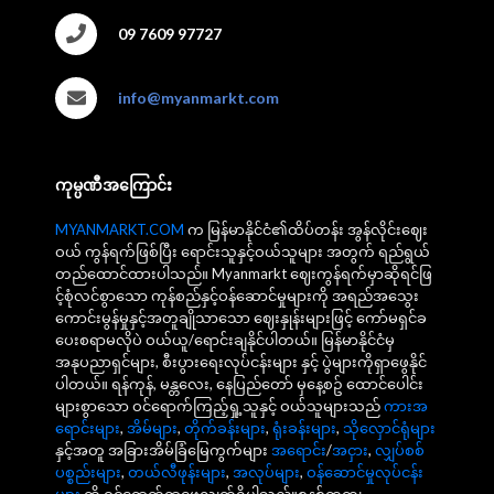
09 7609 97727
info@myanmarkt.com
ကုမ္ပဏီအကြောင်း
MYANMARKT.COM
က မြန်မာနိုင်ငံ၏ထိပ်တန်း အွန်လိုင်းဈေး
ဝယ် ကွန်ရက်ဖြစ်ပြီး ရောင်းသူနှင့်ဝယ်သူများ အတွက် ရည်ရွယ်
တည်ထောင်ထားပါသည်။ Myanmarkt ဈေးကွန်ရက်မှာဆိုရင်ဖြ
င့်စုံလင်စွာသော ကုန်စည်နှင့်ဝန်ဆောင်မှုများကို အရည်အသွေး
ကောင်းမွန်မှုနှင့်အတူချိုသာသော ဈေးနှုန်းများဖြင့် ကော်မရှင်ခ
ပေးစရာမလိုပဲ ဝယ်ယူ/ရောင်းချနိုင်ပါတယ်။ မြန်မာနိုင်ငံမှ
အနုပညာရှင်များ, စီးပွားရေးလုပ်ငန်းများ နှင့် ပွဲများကိုရှာဖွေနိုင်
ပါတယ်။ ရန်ကုန်, မန္တလေး, နေပြည်တော် မှနေ့စဥ် ထောင်ပေါင်း
များစွာသော ဝင်ရောက်ကြည့်ရှု့သူနှင့် ဝယ်သူများသည်
ကားအ
ရောင်းများ
,
အိမ်များ
,
တိုက်ခန်းများ
,
ရုံးခန်းများ
,
သိုလှောင်ရုံများ
နှင့်အတူ အခြားအိမ်ခြံမြေကွက်များ
အရောင်း
/
အငှား
,
လျှပ်စစ်
ပစ္စည်းများ
,
တယ်လီဖုန်းများ
,
အလုပ်များ
,
ဝန်ဆောင်မှုလုပ်ငန်း
များ
ကို ဝင်ရောက်ရှာဖွေလျက်ရှိပါသည်။စနစ်တကျ