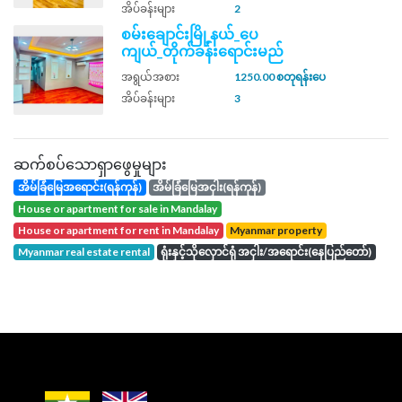
အိပ်ခန်းများ
2
စမ်းချောင်းမြို့နယ်_ပေ
ကျယ်_တိုက်ခန်းရောင်းမည်
အရွယ်အစား
1250.00 စတုရန်းပေ
အိပ်ခန်းများ
3
ဆက်စပ်သောရှာဖွေမှုများ
အိမ်ခြံမြေအရောင်း(ရန်ကုန်)
အိမ်ခြံမြေအငှါး(ရန်ကုန်)
house or apartment for sale in Mandalay
house or apartment for rent in Mandalay
Myanmar property
Myanmar real estate rental
ရုံးနှင့်သိုလှောင်ရုံ အငှါး/အရောင်း(နေပြည်တော်)