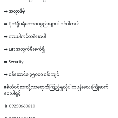
➡️ အလွှာနိမ့်
➡️ ပုံထဲရှိပရိ‌ဘောဂပစ္စည်းများပါဝင်ပါတယ်
➡️ ကားပါကင်တစီးစာပါ
➡️ Lift အတွက်မီးစက်ရှိ
➡️ Security
➡️ ဝန်ဆောင်ခ ၃၅၀၀၀ ဝန်းကျင်
#စိတ်ဝင်စားလို့လာရောက်ကြည့်ရှုလိုပါကဖုန်းလေးကြိုဆက်
ပေးပါရှင့်
📱 09250660610