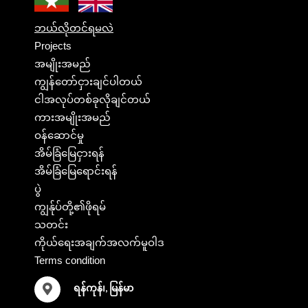
ဘယ်လိုတင်ရမလဲ
Projects
အမျိုးအမည်
ကျွန်တော်ငှားချင်ပါတယ်
ငါအလုပ်တစ်ခုလိုချင်တယ်
ကားအမျိုးအမည်
ဝန်ဆောင်မှု
အိမ်ခြံမြေငှားရန်
အိမ်ခြံမြေရောင်းရန်
ပွဲ
ကျွန်ုပ်တို့၏ဖိုရမ်
သတင်း
ကိုယ်ရေးအချက်အလက်မူဝါဒ
Terms condition
ရန်ကုန်၊, မြန်မာ