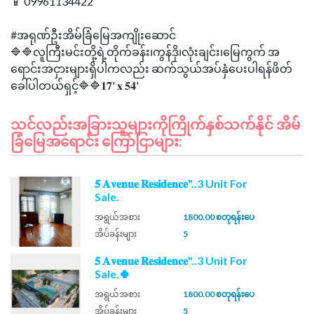
📱 09961134422
#အရုဏ်ဦးအိမ်ခြံမြေအကျိုးဆောင်
🔷🔷လူကြီးမင်းတို့ရဲ့တိုက်ခန်း၊ကွန်ဒို၊လုံးချင်း၊မြေကွက် အ
ရောင်းအငှားများရှိပါကလည်း ဆက်သွယ်အပ်နှံပေးပါရန်ဖိတ်
သင်လည်းအခြားသူများကိုကြိုက်နှစ်သက်နိုင် အိမ်
ခြံမြေအရောင်း ကြော်ငြာများ:
𝟓 𝐀𝐯𝐞𝐧𝐮𝐞 𝐑𝐞𝐬𝐢𝐝𝐞𝐧𝐜𝐞"..3 Unit For
Sale.
အရွယ်အစား
1800.00 စတုရန်းပေ
အိပ်ခန်းများ
5
𝟓 𝐀𝐯𝐞𝐧𝐮𝐞 𝐑𝐞𝐬𝐢𝐝𝐞𝐧𝐜𝐞"..3 Unit For
Sale.🍀
အရွယ်အစား
1800.00 စတုရန်းပေ
အိပ်ခန်းများ
5