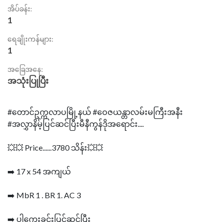
အိပ်ခန်း:
1
ရေချိုးကန်များ:
1
အခြေအနေ:
အသုံးပြုပြီး
#တောင်ဥက္ကလာပမြို့နယ် #ဝေဇယန္တာလမ်းမကြီးအနီး
#အလွှာနိမ့်ပြင်ဆင်ပြီးမီနီကွန်ဒိုအရောင်း....
💥💥 Price......3780 သိန်း💥💥
➡️ 17 x 54 အကျယ်
➡️ MbR 1 . BR 1. AC 3
➡️ ပါကေးခင်းပြင်ဆင်ပြီး