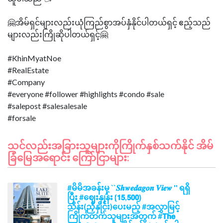
🤗အိမ်ရှင်များလည်းယုံကြည်စွာအပ်နှံနိုင်ပါတယ်ရှင့် ဧည့်သည်
များလည်းကြိုဆိုပါတယ်ရှင့်🤗
#KhinMyatNoe
#RealEstate
#Company
#everyone #follower #highlights #condo #sale
#salepost #salesalesale
သင်လည်းအခြားသူများကိုကြိုက်နှစ်သက်နိုင် အိမ်
ခြံမြေအရောင်း ကြော်ငြာများ:
#မိမိအခန်းမှ ``𝑺𝒉𝒘𝒆𝒅𝒂𝒈𝒐𝒏 𝑽𝒊𝒆𝒘 '' ရရှိ
ပြီး #ဈေးနှုန်း {𝟭𝟱,𝟱𝟬𝟬}
သိန်း(ညှိနှိုင်း)ပေးမည့် #အလွှာမြင့်
ကြိုက်တက်သူများအတွက် #𝗧𝗵𝗲