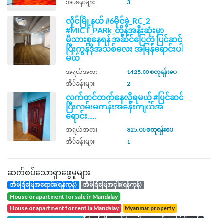
အိပ်ခန်းများ
3
လှိုင်မြို့နယ် #6မိုင်ခွဲ_RC_2
#MICT_PARk_တို့နဲ့အနီးဆုံးမှာ
မိသားစုနေရန် အဆင်ပြေတဲ့ ပြင်ဆင်
ပြီးကွန်ဒိုအသစ်လေး အမြန်‌ရောင်းပါ
မယ်
အရွယ်အစား
1425.00 စတုရန်းပေ
အိပ်ခန်းများ
2
လက်တင်တက်နေလို့ရမယ့် #ပြင်ဆင်
ပြီးလမ်းမတန်းအခန်းကျယ်အ
ရောင်း.....
အရွယ်အစား
825.00 စတုရန်းပေ
အိပ်ခန်းများ
1
ဆက်စပ်သောရှာဖွေမှုများ
အိမ်ခြံမြေအရောင်း(ရန်ကုန်)
အိမ်ခြံမြေအငှါး(ရန်ကုန်)
house or apartment for sale in Mandalay
house or apartment for rent in Mandalay
Myanmar property