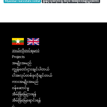
Myanmar real estate rental
ရုံးနှင့်သိုလှောင်ရုံ အငှါး/အရောင်း(နေပြည်တော်)
ဘယ်လိုတင်ရမလဲ
Projects
အမျိုးအမည်
ကျွန်တော်ငှားချင်ပါတယ်
ငါအလုပ်တစ်ခုလိုချင်တယ်
ကားအမျိုးအမည်
ဝန်ဆောင်မှု
အိမ်ခြံမြေငှားရန်
အိမ်ခြံမြေရောင်းရန်
ပွဲ