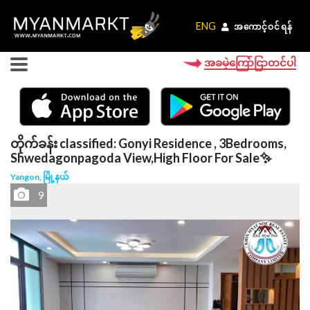
ENG
ENG
အကောင့်ဝင်ရန်
အကောင့်ဝင်ရန်
အခမဲ့ကြော်ငြာတင်ပါ
တိုက်ခန်း classified: Gonyi Residence , 3Bedrooms,
Shwedagonpagoda View,High Floor For Sale✨
Yangon, မြို့နယ်
9