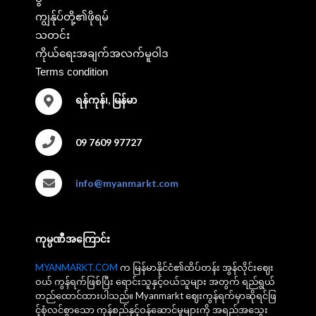
ကျွန်ုပ်တို့၏ဖိုရမ်
သတင်း
ကိုယ်ရေးအချက်အလက်မူဝါဒ
Terms condition
ရန်ကုန်၊, မြန်မာ
09 7609 97727
info@myanmarkt.com
ကုမ္ပဏီအကြောင်း
MYANMARKT.COM
က မြန်မာနိုင်ငံ၏ထိပ်တန်း အွန်လိုင်းဈေး
ဝယ် ကွန်ရက်ဖြစ်ပြီး ရောင်းသူနှင့်ဝယ်သူများ အတွက် ရည်ရွယ်
တည်ထောင်ထားပါသည်။ Myanmarkt ဈေးကွန်ရက်မှာဆိုရင်ဖြ
င့်စုံလင်စွာသော ကုန်စည်နှင့်ဝန်ဆောင်မှုများကို အရည်အသွေး