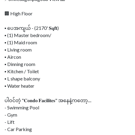
🏢 High Floor
▪ ပေအကျယ် - (2170' 𝐒𝐪𝐟𝐭)
▪ (1) Master bedroom/
▪️ (1) Maid room
▪ Living room
▪ Aircon
▪ Dinning room
▪ Kitchen / Toilet
▪ L shape balcony
▪ Water heater
ပါဝင်တဲ့ "𝐂𝐨𝐧𝐝𝐨 𝐅𝐚𝐜𝐢𝐥𝐢𝐭𝐞𝐬" အနေနဲ့ကတော့....
- Swimming Pool
- Gym
- Lift
- Car Parking