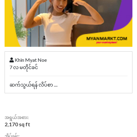
Khin Myat Noe
7 လ မတိုင်ခင်
ဆက်သွယ်ရန် လိပ်စာ ....
အရွယ်အစား:
2,170 sq ft
အိပ်ခန်း: