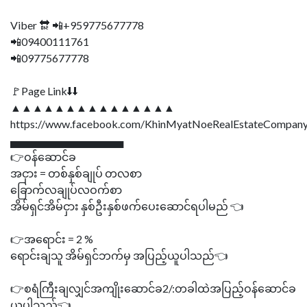
Viber 🔛 📲+959775677778
📲09400111761
📲09775677778
🚩Page Link⬇⬇
▲▲▲▲▲▲▲▲▲▲▲▲▲▲▲
https://www.facebook.com/KhinMyatNoeRealEstateCompany
▄▄▄▄▄▄▄▄▄▄▄▄▄▄▄
👉ဝန်ဆောင်ခ
အငှား = တစ်နှစ်ချုပ် တလစာ
ခြောက်လချုပ်လဝက်စာ
အိမ်ရှင်အိမ်ငှား နှစ်ဦးနှစ်ဖက်ပေးဆောင်ရပါမည် 👈
👉အရောင်း = 2 %
ရောင်းချသူ အိမ်ရှင်ဘက်မှ အပြည့်ယူပါသည်👈
👉စရံကြီးချလျှင်အကျိုးဆောင်ခ2/:တခါထဲအပြည့်ဝန်ဆောင်ခ
ယူပါသည်👈