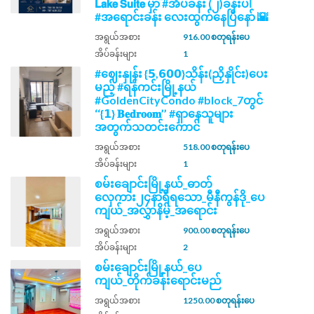
𝗟𝗮𝗸𝗲 𝗦𝘂𝗶𝘁𝗲 မှာ #အိပ်ခန်း (၂)ခန်းပါ
#အရောင်းခန်း လေးထွက်နေပြီနော် 🌇
အရွယ်အစား
916.00 စတုရန်းပေ
အိပ်ခန်းများ
1
#ဈေးနှုန်း {𝟱,𝟲𝟬𝟬}သိန်း(ညှိနှိုင်း)ပေး
မည့် #ရန်ကင်းမြို့နယ်
#GoldenCityCondo #block_7တွင်
‘‘{𝟭} 𝐁𝐞𝐝𝐫𝐨𝐨𝐦’’ #ရှာနေသူများ
အတွက်သတင်းကောင်
အရွယ်အစား
518.00 စတုရန်းပေ
အိပ်ခန်းများ
1
စမ်းချောင်းမြို့နယ်_ဓာတ်
လှေကား၂၄နာရီရသော_မီနီကွန်ဒို_ပေ
ကျယ်_အလွှာနိမ့်_အရောင်း
အရွယ်အစား
900.00 စတုရန်းပေ
အိပ်ခန်းများ
2
စမ်းချောင်းမြို့နယ်_ပေ
ကျယ်_တိုက်ခန်းရောင်းမည်
အရွယ်အစား
1250.00 စတုရန်းပေ