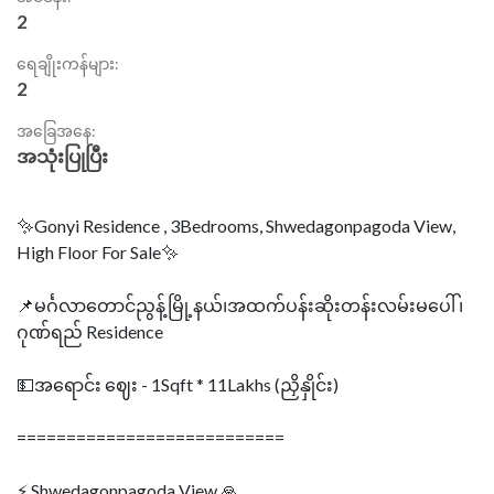
2
ရေချိုးကန်များ:
2
အခြေအနေ:
အသုံးပြုပြီး
✨Gonyi Residence , 3Bedrooms, Shwedagonpagoda View,
High Floor For Sale✨
📌မင်္ဂလာတောင်ညွန့်မြို့နယ်၊အထက်ပန်းဆိုးတန်းလမ်းမပေါ် ၊
ဂုဏ်ရည် Residence
💵အရောင်း ဈေး - 1Sqft * 11Lakhs (ညှိနှိုင်း)
===========================
⚡ Shwedagonpagoda View 🙏