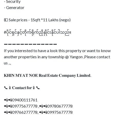
- Security
- Generator
💵 Sale prices - 1Sqft *11 Lakhs (nego)
#ပိုင်ရှင်နှင့်တိုက်ရိုက်ညှိနှိုင်းနိုင်ပါသည်။
➖➖➖➖➖➖➖➖➖➖➖➖➖
If you interested to have a look this property or want to know
another properties in any township @ Yangon ,Please contact
us ..,
𝐊𝐇𝐈𝐍 𝐌𝐘𝐀𝐓 𝐍𝐎𝐄 𝐑𝐞𝐚𝐥 𝐄𝐬𝐭𝐚𝐭𝐞 𝐂𝐨𝐦𝐩𝐚𝐧𝐲 𝐋𝐢𝐦𝐢𝐭𝐞𝐝.
📞📱𝐂𝐨𝐧𝐭𝐚𝐜𝐭 𝐟𝐨𝐫📱📞
📲📲09400111761
📲📲09775677778 ,📲📲09780677778
📲📲09766277778, 📲📲09975677778