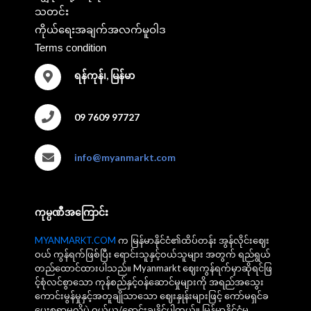
သတင်း
ကိုယ်ရေးအချက်အလက်မူဝါဒ
Terms condition
ရန်ကုန်၊, မြန်မာ
09 7609 97727
info@myanmarkt.com
ကုမ္ပဏီအကြောင်း
MYANMARKT.COM
က မြန်မာနိုင်ငံ၏ထိပ်တန်း အွန်လိုင်းဈေး
ဝယ် ကွန်ရက်ဖြစ်ပြီး ရောင်းသူနှင့်ဝယ်သူများ အတွက် ရည်ရွယ်
တည်ထောင်ထားပါသည်။ Myanmarkt ဈေးကွန်ရက်မှာဆိုရင်ဖြ
င့်စုံလင်စွာသော ကုန်စည်နှင့်ဝန်ဆောင်မှုများကို အရည်အသွေး
ကောင်းမွန်မှုနှင့်အတူချိုသာသော ဈေးနှုန်းများဖြင့် ကော်မရှင်ခ
ပေးစရာမလိုပဲ ဝယ်ယူ/ရောင်းချနိုင်ပါတယ်။ မြန်မာနိုင်ငံမှ