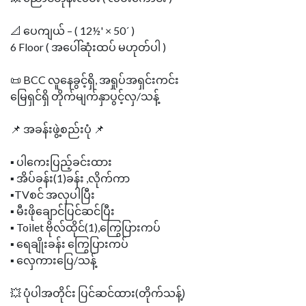
📐 ပေကျယ် – ( 12½' × 50´ )
6 Floor ( အပေါ်ဆုံးထပ် မဟုတ်ပါ )
📜 BCC လူနေခွင့်ရှိ, အရှုပ်အရှင်းကင်း
မြေရှင်ရှိ တိုက်မျက်နှာပွင့်လှ/သန့်
📌 အခန်းဖွဲ့စည်းပုံ 📌
▪️ ပါကေးပြည့်ခင်းထား
▪️ အိပ်ခန်း(1)ခန်း ,လိုက်ကာ
▪️TVစင် အလှပါပြီး
‎▪️ မီးဖိုချောင်ပြင်ဆင်ပြီး
‎▪️ Toilet ဗိုလ်ထိုင်(1),ကြွေပြားကပ်
‎▪️ ရေချိုးခန်း ကြွေပြားကပ်
▪️ လှေကားပြေ/သန့်
💥 ပုံပါအတိုင်း ပြင်ဆင်ထား(တိုက်သန့်)