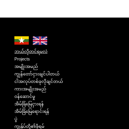
ဘယ်လိုတင်ရမလဲ
Projects
အမျိုးအမည်
ကျွန်တော်ငှားချင်ပါတယ်
ငါအလုပ်တစ်ခုလိုချင်တယ်
ကားအမျိုးအမည်
ဝန်ဆောင်မှု
အိမ်ခြံမြေငှားရန်
အိမ်ခြံမြေရောင်းရန်
ပွဲ
ကျွန်ုပ်တို့၏ဖိုရမ်