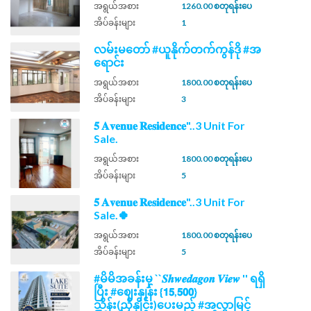
အရွယ်အစား
1260.00 စတုရန်းပေ
အိပ်ခန်းများ
1
လမ်းမတော် #ယူနိုက်တက်ကွန်ဒို #အ
ရောင်း
အရွယ်အစား
1800.00 စတုရန်းပေ
အိပ်ခန်းများ
3
𝟓 𝐀𝐯𝐞𝐧𝐮𝐞 𝐑𝐞𝐬𝐢𝐝𝐞𝐧𝐜𝐞"..3 Unit For
Sale.
အရွယ်အစား
1800.00 စတုရန်းပေ
အိပ်ခန်းများ
5
𝟓 𝐀𝐯𝐞𝐧𝐮𝐞 𝐑𝐞𝐬𝐢𝐝𝐞𝐧𝐜𝐞"..3 Unit For
Sale.🍀
အရွယ်အစား
1800.00 စတုရန်းပေ
အိပ်ခန်းများ
5
#မိမိအခန်းမှ ``𝑺𝒉𝒘𝒆𝒅𝒂𝒈𝒐𝒏 𝑽𝒊𝒆𝒘 '' ရရှိ
ပြီး #ဈေးနှုန်း {𝟭𝟱,𝟱𝟬𝟬}
သိန်း(ညှိနှိုင်း)ပေးမည့် #အလွှာမြင့်