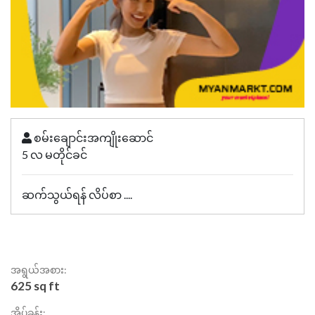
စမ်းချောင်းအကျိုးဆောင်
5 လ မတိုင်ခင်
ဆက်သွယ်ရန် လိပ်စာ ....
အရွယ်အစား:
625 sq ft
အိပ်ခန်း: