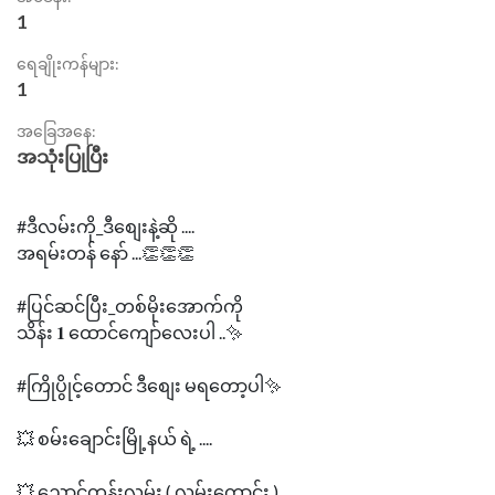
1
ရေချိုးကန်များ:
1
အခြေအနေ:
အသုံးပြုပြီး
#ဒီလမ်းကို_ဒီစျေးနဲ့ဆို ....
အရမ်းတန် နော် ...👏👏👏
#ပြင်ဆင်ပြီး_တစ်မိုးအောက်ကို
သိန်း 𝟏 ထောင်ကျော်လေးပါ ..✨️
#ကြိုပွိုင့်တောင် ဒီစျေး မရတော့ပါ✨️
💥 စမ်းချောင်းမြို့နယ် ရဲ့ ....
💥 ညောင်တုန်းလမ်း ( လမ်းကောင်း )