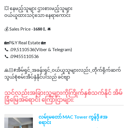
💥 နေမည့်သူများ ဌားစားမည့်သူများ
ဝယ်ယူထားသင့်သော နေရာကောင်း
💰 Sales Price -𝟏𝟔𝟖𝟎 𝐋 🛎
🏡P&Y Real Estate 🏡
📞 .09,5110536(Viber & Telegram)
📞 .09455110536
🙏🏻#အိမ်ရှင်_အခန်းရှင်_ဝယ်ယူသူများလည်း_တိုက်ရိုက်ဆက်
သင်လည်းအခြားသူများကိုကြိုက်နှစ်သက်နိုင် အိမ်
ခြံမြေအရောင်း ကြော်ငြာများ:
လမ်းမတော် MAC Tower ကွန်ဒို #အ
ရောင်း