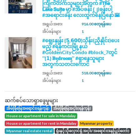
ကြိုက်တက်သူများအတွက် #𝗧𝗵𝗲
𝗟𝗮𝗸𝗲 𝗦𝘂𝗶𝘁𝗲 မှာ #အိပ်ခန်း (၂)ခန်းပါ
#အရောင်းခန်း လေးထွက်နေပြီနော် 🌇
အရွယ်အစား
916.00 စတုရန်းပေ
အိပ်ခန်းများ
1
#ဈေးနှုန်း {𝟱,𝟲𝟬𝟬}သိန်း(ညှိနှိုင်း)ပေး
မည့် #ရန်ကင်းမြို့နယ်
#GoldenCityCondo #block_7တွင်
‘‘{𝟭} 𝐁𝐞𝐝𝐫𝐨𝐨𝐦’’ #ရှာနေသူများ
အတွက်သတင်းကောင်
အရွယ်အစား
518.00 စတုရန်းပေ
အိပ်ခန်းများ
1
ဆက်စပ်သောရှာဖွေမှုများ
အိမ်ခြံမြေအရောင်း(ရန်ကုန်)
အိမ်ခြံမြေအငှါး(ရန်ကုန်)
house or apartment for sale in Mandalay
house or apartment for rent in Mandalay
Myanmar property
Myanmar real estate rental
ရုံးနှင့်သိုလှောင်ရုံ အငှါး/အရောင်း(နေပြည်တော်)