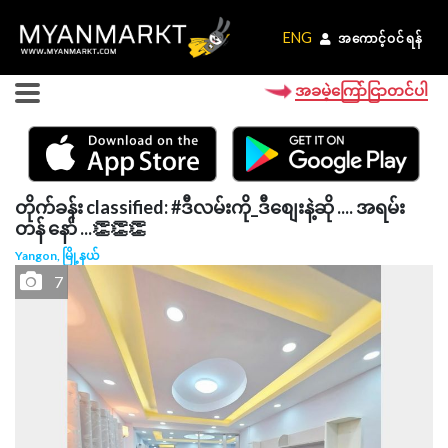
ENG
ENG
အကောင့်ဝင်ရန်
အကောင့်ဝင်ရန်
အခမဲ့ကြော်ငြာတင်ပါ
တိုက်ခန်း classified: #ဒီလမ်းကို_ဒီစျေးနဲ့ဆို .... အရမ်း
တန် နော် ...👏👏👏
Yangon, မြို့နယ်
7