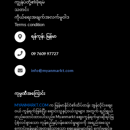
ကျွန်ုပ်တို့၏ဖိုရမ်
သတင်း
ကိုယ်ရေးအချက်အလက်မူဝါဒ
Terms condition
ရန်ကုန်၊, မြန်မာ
09 7609 97727
info@myanmarkt.com
ကုမ္ပဏီအကြောင်း
MYANMARKT.COM
က မြန်မာနိုင်ငံ၏ထိပ်တန်း အွန်လိုင်းဈေး
ဝယ် ကွန်ရက်ဖြစ်ပြီး ရောင်းသူနှင့်ဝယ်သူများ အတွက် ရည်ရွယ်
တည်ထောင်ထားပါသည်။ Myanmarkt ဈေးကွန်ရက်မှာဆိုရင်ဖြ
င့်စုံလင်စွာသော ကုန်စည်နှင့်ဝန်ဆောင်မှုများကို အရည်အသွေး
ကောင်းမွန်မှုနှင့်အတူချိုသာသော ဈေးနှုန်းများဖြင့် ကော်မရှင်ခ