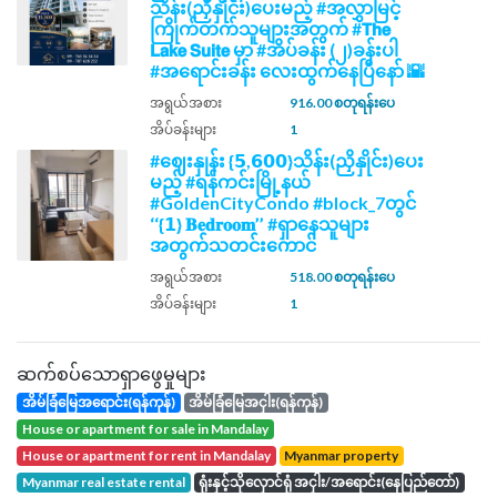
သိန်း(ညှိနှိုင်း)ပေးမည့် #အလွှာမြင့်
ကြိုက်တက်သူများအတွက် #𝗧𝗵𝗲
𝗟𝗮𝗸𝗲 𝗦𝘂𝗶𝘁𝗲 မှာ #အိပ်ခန်း (၂)ခန်းပါ
#အရောင်းခန်း လေးထွက်နေပြီနော် 🌇
အရွယ်အစား
916.00 စတုရန်းပေ
အိပ်ခန်းများ
1
#ဈေးနှုန်း {𝟱,𝟲𝟬𝟬}သိန်း(ညှိနှိုင်း)ပေး
မည့် #ရန်ကင်းမြို့နယ်
#GoldenCityCondo #block_7တွင်
‘‘{𝟭} 𝐁𝐞𝐝𝐫𝐨𝐨𝐦’’ #ရှာနေသူများ
အတွက်သတင်းကောင်
အရွယ်အစား
518.00 စတုရန်းပေ
အိပ်ခန်းများ
1
ဆက်စပ်သောရှာဖွေမှုများ
အိမ်ခြံမြေအရောင်း(ရန်ကုန်)
အိမ်ခြံမြေအငှါး(ရန်ကုန်)
house or apartment for sale in Mandalay
house or apartment for rent in Mandalay
Myanmar property
Myanmar real estate rental
ရုံးနှင့်သိုလှောင်ရုံ အငှါး/အရောင်း(နေပြည်တော်)