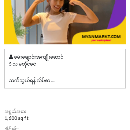
စမ်းချောင်းအကျိုးဆောင်
5 လ မတိုင်ခင်
ဆက်သွယ်ရန် လိပ်စာ ....
အရွယ်အစား:
1,600 sq ft
အိပ်ခန်း: