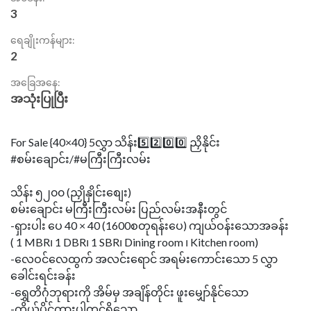
3
ရေချိုးကန်များ:
2
အခြေအနေ:
အသုံးပြုပြီး
For Sale {40×40} 5လွှာ သိန်း5️⃣2️⃣0️⃣0️⃣ ညှိနိုင်း
#စမ်းချောင်း/#မကြီးကြီးလမ်း
သိန်း ၅၂၀၀ (ညှိုနှိုင်းစျေး)
စမ်းချောင်း မကြီးကြီးလမ်း ပြည်လမ်းအနီးတွင်
-ရှားပါး ပေ 40 × 40 (1600စတုရန်းပေ) ကျယ်ဝန်းသောအခန်း
( 1 MBR၊ 1 DBR၊ 1 SBR၊ Dining room ၊ Kitchen room)
-လေဝင်လေထွက် အလင်းရောင် အရမ်းကောင်းသော 5 လွှာ
ခေါင်းရင်းခန်း
-ရွှေတိဂုံဘုရားကို အိမ်မှ အချိန်တိုင်း ဖူးမျှော်နိုင်သော
-ကိုယ်ပိုင်ကားပါကင်ရှိသော