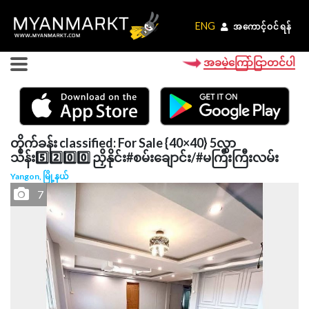
ENG
ENG
အကောင့်ဝင်ရန်
အကောင့်ဝင်ရန်
အခမဲ့ကြော်ငြာတင်ပါ
တိုက်ခန်း classified: For Sale {40×40} 5လွှာ
သိန်း5️⃣2️⃣0️⃣0️⃣ ညှိနိုင်း#စမ်းချောင်း/#မကြီးကြီးလမ်း
Yangon, မြို့နယ်
7