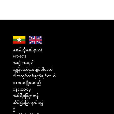
ဘယ်လိုတင်ရမလဲ
Projects
အမျိုးအမည်
ကျွန်တော်ငှားချင်ပါတယ်
ငါအလုပ်တစ်ခုလိုချင်တယ်
ကားအမျိုးအမည်
ဝန်ဆောင်မှု
အိမ်ခြံမြေငှားရန်
အိမ်ခြံမြေရောင်းရန်
ပွဲ