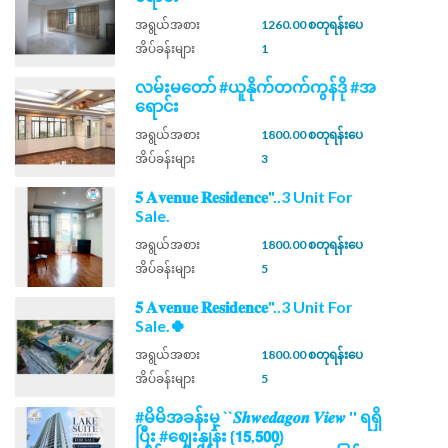
အရွယ်အစား
1260.00 စတုရန်းပေ
အိပ်ခန်းများ
1
လမ်းမတော် #ယူနိုက်တက်ကွန်ဒို #အ
ရောင်း
အရွယ်အစား
1800.00 စတုရန်းပေ
အိပ်ခန်းများ
3
𝟓 𝐀𝐯𝐞𝐧𝐮𝐞 𝐑𝐞𝐬𝐢𝐝𝐞𝐧𝐜𝐞"..3 Unit For
Sale.
အရွယ်အစား
1800.00 စတုရန်းပေ
အိပ်ခန်းများ
5
𝟓 𝐀𝐯𝐞𝐧𝐮𝐞 𝐑𝐞𝐬𝐢𝐝𝐞𝐧𝐜𝐞"..3 Unit For
Sale.🍀
အရွယ်အစား
1800.00 စတုရန်းပေ
အိပ်ခန်းများ
5
#မိမိအခန်းမှ ``𝑺𝒉𝒘𝒆𝒅𝒂𝒈𝒐𝒏 𝑽𝒊𝒆𝒘 '' ရရှိ
ပြီး #ဈေးနှုန်း {𝟭𝟱,𝟱𝟬𝟬}