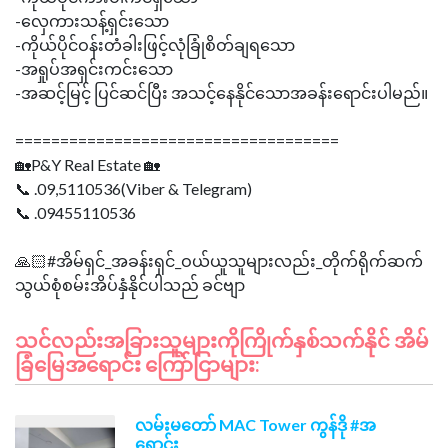
-လှေကားသန့်ရှင်းသော
-ကိုယ်ပိုင်ဝန်းတံခါးဖြင့်လုံခြုံစိတ်ချရသော
-အရှုပ်အရှင်းကင်းသော
-အဆင့်မြင့် ပြင်ဆင်ပြီး အသင့်နေနိုင်သောအခန်းရောင်းပါမည်။
====================================
🏡P&Y Real Estate 🏡
📞 .09,5110536(Viber & Telegram)
📞 .09455110536
🙏🏻#အိမ်ရှင်_အခန်းရှင်_ဝယ်ယူသူများလည်း_တိုက်ရိုက်ဆက်
သင်လည်းအခြားသူများကိုကြိုက်နှစ်သက်နိုင် အိမ်
ခြံမြေအရောင်း ကြော်ငြာများ:
လမ်းမတော် MAC Tower ကွန်ဒို #အ
ရောင်း