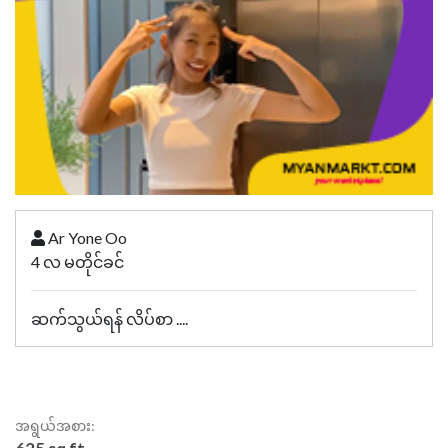
Ar Yone Oo
4 လ မတိုင်ခင်
ဆက်သွယ်ရန် လိပ်စာ ....
အရွယ်အစား: