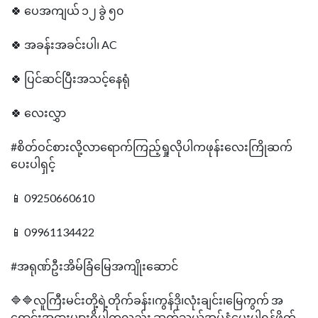
🍀 ပေအကျယ် ၁၂ ခွဲ ၅၀
🍀 အခန်းအခင်းပါ၊ AC
🍀 ပြင်ဆင်ပြီးအသင့်နေရုံ
🍀 လေးလွှာ
#စိတ်ဝင်စားလို့လာရောက်ကြည့်ရှုလိုပါကဖုန်းလေးကြိုဆက်
ပေးပါရှင့်
📱 09250660610
📱 09961134422
#အရုဏ်ဦးအိမ်ခြံမြေအကျိုးဆောင်
🔷🔷လူကြီးမင်းတို့ရဲ့တိုက်ခန်း၊ကွန်ဒို၊လုံးချင်း၊မြေကွက် အ
ရောင်းအငှားများရှိပါကလည်း ဆက်သွယ်အပ်နှံပေးပါရန်ဖိတ်