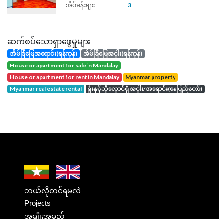
အိပ်ခန်းများ
3
ဆက်စပ်သောရှာဖွေမှုများ
အိမ်ခြံမြေအရောင်း(ရန်ကုန်)
အိမ်ခြံမြေအငှါး(ရန်ကုန်)
house or apartment for sale in Mandalay
house or apartment for rent in Mandalay
Myanmar property
Myanmar real estate rental
ရုံးနှင့်သိုလှောင်ရုံ အငှါး/အရောင်း(နေပြည်တော်)
ဘယ်လိုတင်ရမလဲ
Projects
အမျိုးအမည်