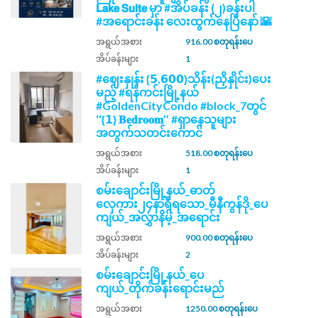
𝗟𝗮𝗸𝗲 𝗦𝘂𝗶𝘁𝗲 မှာ #အိပ်ခန်း (၂)ခန်းပါ
#အရောင်းခန်း လေးထွက်နေပြီနော် 🌇
အရွယ်အစား
916.00 စတုရန်းပေ
အိပ်ခန်းများ
1
#ဈေးနှုန်း {𝟱,𝟲𝟬𝟬}သိန်း(ညှိနှိုင်း)ပေး
မည့် #ရန်ကင်းမြို့နယ်
#GoldenCityCondo #block_7တွင်
‘‘{𝟭} 𝐁𝐞𝐝𝐫𝐨𝐨𝐦’’ #ရှာနေသူများ
အတွက်သတင်းကောင်
အရွယ်အစား
518.00 စတုရန်းပေ
အိပ်ခန်းများ
1
စမ်းချောင်းမြို့နယ်_ဓာတ်
လှေကား၂၄နာရီရသော_မီနီကွန်ဒို_ပေ
ကျယ်_အလွှာနိမ့်_အရောင်း
အရွယ်အစား
900.00 စတုရန်းပေ
အိပ်ခန်းများ
2
စမ်းချောင်းမြို့နယ်_ပေ
ကျယ်_တိုက်ခန်းရောင်းမည်
အရွယ်အစား
1250.00 စတုရန်းပေ