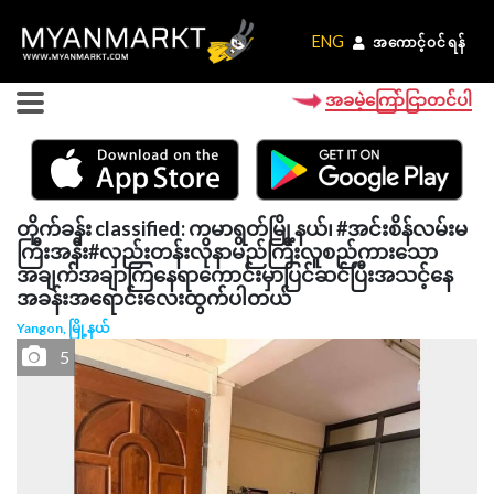
ENG
ENG
အကောင့်ဝင်ရန်
အကောင့်ဝင်ရန်
အခမဲ့ကြော်ငြာတင်ပါ
တိုက်ခန်း classified: ကမာရွတ်မြို့နယ်၊ #အင်းစိန်လမ်းမ
ကြီးအနီး#လှည်းတန်းလိုနာမည်ကြီးလူစည်ကားသော
အချက်အချာကြနေရာကောင်းမှာပြင်ဆင်ပြီးအသင့်နေ
အခန်းအရောင်းလေးထွက်ပါတယ်
Yangon, မြို့နယ်
5