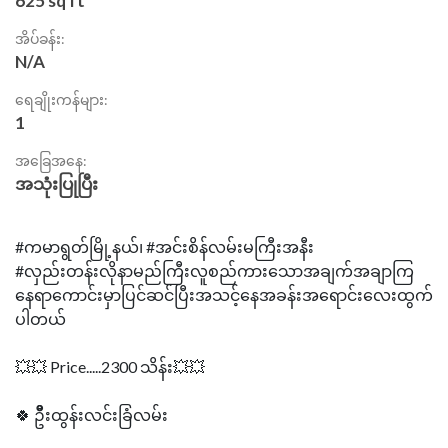
625 sq ft
အိပ်ခန်း:
N/A
ရေချိုးကန်များ:
1
အခြေအနေ:
အသုံးပြုပြီး
#ကမာရွတ်မြို့နယ်၊ #အင်းစိန်လမ်းမကြီးအနီး
#လှည်းတန်းလိုနာမည်ကြီးလူစည်ကားသောအချက်အချာကြ
နေရာကောင်းမှာပြင်ဆင်ပြီးအသင့်နေအခန်းအရောင်းလေးထွက်
ပါတယ်
💥💥 Price.....2300 သိန်း💥💥
🍀 ဦီးထွန်းလင်းခြံလမ်း