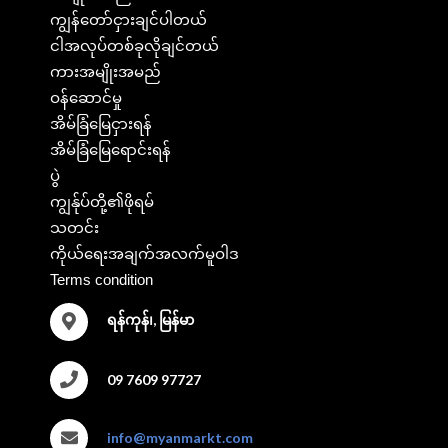
ကျွန်တော်ငှားချင်ပါတယ်
ငါအလုပ်တစ်ခုလိုချင်တယ်
ကားအမျိုးအမည်
ဝန်ဆောင်မှု
အိမ်ခြံမြေငှားရန်
အိမ်ခြံမြေရောင်းရန်
ပွဲ
ကျွန်ုပ်တို့၏ဖိုရမ်
သတင်း
ကိုယ်ရေးအချက်အလက်မူဝါဒ
Terms condition
ရန်ကုန်၊, မြန်မာ
09 7609 97727
info@myanmarkt.com