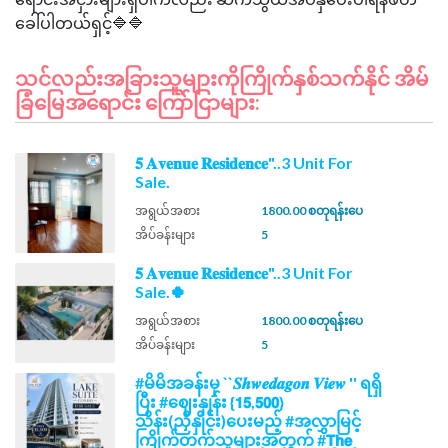
သင်လည်းအခြားသူများကိုကြိုက်နှစ်သက်နိုင် အိမ်
ခြံမြေအရောင်း ကြော်ငြာများ:
𝟓 𝐀𝐯𝐞𝐧𝐮𝐞 𝐑𝐞𝐬𝐢𝐝𝐞𝐧𝐜𝐞"..3 Unit For
Sale.
အရွယ်အစား
1800.00 စတုရန်းပေ
အိပ်ခန်းများ
5
𝟓 𝐀𝐯𝐞𝐧𝐮𝐞 𝐑𝐞𝐬𝐢𝐝𝐞𝐧𝐜𝐞"..3 Unit For
Sale.🍀
အရွယ်အစား
1800.00 စတုရန်းပေ
အိပ်ခန်းများ
5
#မိမိအခန်းမှ ``𝑺𝒉𝒘𝒆𝒅𝒂𝒈𝒐𝒏 𝑽𝒊𝒆𝒘 '' ရရှိ
ပြီး #ဈေးနှုန်း {𝟭𝟱,𝟱𝟬𝟬}
သိန်း(ညှိနှိုင်း)ပေးမည့် #အလွှာမြင့်
ကြိုက်တက်သူများအတွက် #𝗧𝗵𝗲