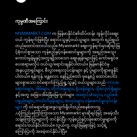
ကုမ္ပဏီအကြောင်း
MYANMARKT.COM
က မြန်မာနိုင်ငံ၏ထိပ်တန်း အွန်လိုင်းဈေး
ဝယ် ကွန်ရက်ဖြစ်ပြီး ရောင်းသူနှင့်ဝယ်သူများ အတွက် ရည်ရွယ်
တည်ထောင်ထားပါသည်။ Myanmarkt ဈေးကွန်ရက်မှာဆိုရင်ဖြ
င့်စုံလင်စွာသော ကုန်စည်နှင့်ဝန်ဆောင်မှုများကို အရည်အသွေး
ကောင်းမွန်မှုနှင့်အတူချိုသာသော ဈေးနှုန်းများဖြင့် ကော်မရှင်ခ
ပေးစရာမလိုပဲ ဝယ်ယူ/ရောင်းချနိုင်ပါတယ်။ မြန်မာနိုင်ငံမှ
အနုပညာရှင်များ, စီးပွားရေးလုပ်ငန်းများ နှင့် ပွဲများကိုရှာဖွေနိုင်
ပါတယ်။ ရန်ကုန်, မန္တလေး, နေပြည်တော် မှနေ့စဥ် ထောင်ပေါင်း
များစွာသော ဝင်ရောက်ကြည့်ရှု့သူနှင့် ဝယ်သူများသည်
ကားအ
ရောင်းများ
,
အိမ်များ
,
တိုက်ခန်းများ
,
ရုံးခန်းများ
,
သိုလှောင်ရုံများ
နှင့်အတူ အခြားအိမ်ခြံမြေကွက်များ
အရောင်း
/
အငှား
,
လျှပ်စစ်
ပစ္စည်းများ
,
တယ်လီဖုန်းများ
,
အလုပ်များ
,
ဝန်ဆောင်မှုလုပ်ငန်း
များ
ကို ဝင်ရောက်ရှာဖွေလျက်ရှိပါသည်။စနစ်တကျ
,ယုံကြည်,ကြော်ကြားသော Myanmarkt မှာဆိုရင်ဖြင့် အခမဲ့သီး
သန့်ကြော်ငြာများကို တင်နိုင်ပြီး ကုန်စည်နှင့်ဝန်ဆောင်မှုများကို
ရောင်း/ဝယ်နိုင်ပါတယ်။ လွယ်ကူ, လျင်မြန်စွာဖြင့် သင့်ရဲ့
ကြော်ငြာကို အခမဲ့တင်နိုင်ပါပြီ။