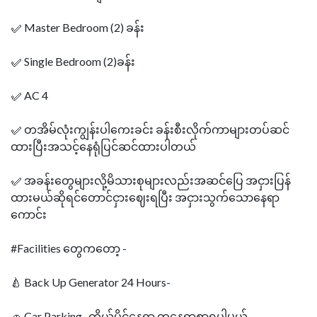
✅ Master Bedroom (2) ခန်း
✅ Single Bedroom (2)ခန်း
✅ AC 4
✅ တအိမ်လုံးကျွန်းပါကေးခင်း ခန်းစီးလိုက်ကာများတပ်ဆင်
ထားပြီးအသင့်နေရုံပြင်ဆင်ထားပါတယ်
✅ အခန်းတွေများလို့မိသားစုများလည်းအဆင်ပြေ အငှားပြန်
ထားမယ်ဆိုရင်တောင်ငှားဈေးရပြီး အငှားသွက်သောနေရာ
ကောင်း
#Facilities တွေကတော့ -
🍐 Back Up Generator 24 Hours-
🚗 Car Parking- ကိုယ်ပိုင်နေရာ တနေရာစာရပါမယ်