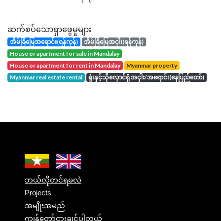
ဆက်စပ်သောရှာဖွေမှုများ
အိမ်ခြံမြေအရောင်း(ရန်ကုန်)
အိမ်ခြံမြေအငှါး(ရန်ကုန်)
house or apartment for sale in Mandalay
house or apartment for rent in Mandalay
Myanmar property
Myanmar real estate rental
ရုံးနှင့်သိုလှောင်ရုံ အငှါး/အရောင်း(နေပြည်တော်)
ဘယ်လိုတင်ရမလဲ
Projects
အမျိုးအမည်
ကျွန်တော်ငှားချင်ပါတယ်