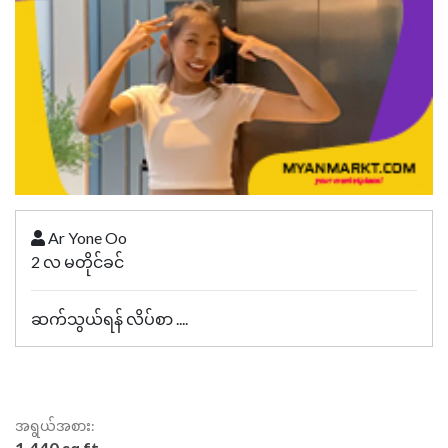
Ar Yone Oo
2 လ မတိုင်ခင်
ဆက်သွယ်ရန် လိပ်စာ ....
အရွယ်အစား: