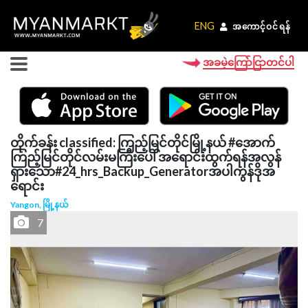
ENG
ENG
အကောင့်ဝင်ရန်
အကောင့်ဝင်ရန်
အခမဲ့ကြော်ငြာတင်ပါ
တိုက်ခန်း classified: ကြည့်မြင်တိုင်မြို့နယ် #အောက်
ကြည့်မြင်တိုင်လမ်းမကြီးပေါ် အရောင်းထွက်ရန်အလွန်
ရှားသော#24_hrs_Backup_Generatorအပါကွန်ဒိုအ
ရောင်း
Yangon, မြို့နယ်
7