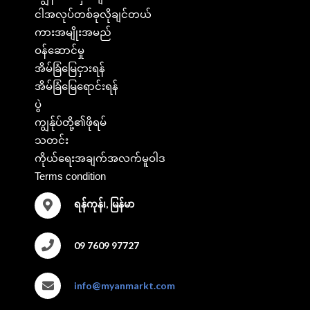
ငါအလုပ်တစ်ခုလိုချင်တယ်
ကားအမျိုးအမည်
ဝန်ဆောင်မှု
အိမ်ခြံမြေငှားရန်
အိမ်ခြံမြေရောင်းရန်
ပွဲ
ကျွန်ုပ်တို့၏ဖိုရမ်
သတင်း
ကိုယ်ရေးအချက်အလက်မူဝါဒ
Terms condition
ရန်ကုန်၊, မြန်မာ
09 7609 97727
info@myanmarkt.com