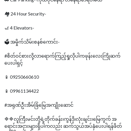
🏘 24 Hour Security-
🎢 4 Elevators-
🗳 အမှိုက်သိမ်းစနစ်ကောင်း-
#စိတ်ဝင်စားလို့လာရောက်ကြည့်ရှုလိုပါကဖုန်းလေးကြိုဆက်
ပေးပါရှင့်
📱 09250660610
📱 09961134422
#အရုဏ်ဦးအိမ်ခြံမြေအကျိုးဆောင်
🔷🔷လူကြီးမင်းတို့ရဲ့တိုက်ခန်း၊ကွန်ဒို၊လုံးချင်း၊မြေကွက် အ
ရောင်းအငှားများရှိပါကလည်း ဆက်သွယ်အပ်နှံပေးပါရန်ဖိတ်