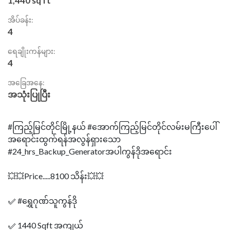
1,440 sq ft
အိပ်ခန်း:
4
ရေချိုးကန်များ:
4
အခြေအနေ:
အသုံးပြုပြီး
#ကြည့်မြင်တိုင်မြို့နယ် #အောက်ကြည့်မြင်တိုင်လမ်းမကြီးပေါ်
အရောင်းထွက်ရန်အလွန်ရှားသော
#24_hrs_Backup_Generatorအပါကွန်ဒိုအရောင်း
💥💥Price.....8100 သိန်း💥💥
✅ #ရွှေဂုဏ်သူကွန်ဒို
✅ 1440 Sqft အကျယ်