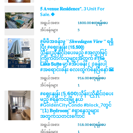
𝟓 𝐀𝐯𝐞𝐧𝐮𝐞 𝐑𝐞𝐬𝐢𝐝𝐞𝐧𝐜𝐞"..3 Unit For
Sale.🍀
အရွယ်အစား
1800.00 စတုရန်းပေ
အိပ်ခန်းများ
5
#မိမိအခန်းမှ ``𝑺𝒉𝒘𝒆𝒅𝒂𝒈𝒐𝒏 𝑽𝒊𝒆𝒘 '' ရရှိ
ပြီး #ဈေးနှုန်း {𝟭𝟱,𝟱𝟬𝟬}
သိန်း(ညှိနှိုင်း)ပေးမည့် #အလွှာမြင့်
ကြိုက်တက်သူများအတွက် #𝗧𝗵𝗲
𝗟𝗮𝗸𝗲 𝗦𝘂𝗶𝘁𝗲 မှာ #အိပ်ခန်း (၂)ခန်းပါ
#အရောင်းခန်း လေးထွက်နေပြီနော် 🌇
အရွယ်အစား
916.00 စတုရန်းပေ
အိပ်ခန်းများ
1
#ဈေးနှုန်း {𝟱,𝟲𝟬𝟬}သိန်း(ညှိနှိုင်း)ပေး
မည့် #ရန်ကင်းမြို့နယ်
#GoldenCityCondo #block_7တွင်
‘‘{𝟭} 𝐁𝐞𝐝𝐫𝐨𝐨𝐦’’ #ရှာနေသူများ
အတွက်သတင်းကောင်
အရွယ်အစား
518.00 စတုရန်းပေ
အိပ်ခန်းများ
1