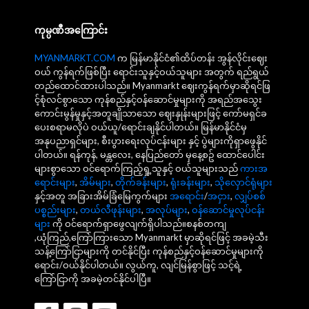
ကုမ္ပဏီအကြောင်း
MYANMARKT.COM
က မြန်မာနိုင်ငံ၏ထိပ်တန်း အွန်လိုင်းဈေး
ဝယ် ကွန်ရက်ဖြစ်ပြီး ရောင်းသူနှင့်ဝယ်သူများ အတွက် ရည်ရွယ်
တည်ထောင်ထားပါသည်။ Myanmarkt ဈေးကွန်ရက်မှာဆိုရင်ဖြ
င့်စုံလင်စွာသော ကုန်စည်နှင့်ဝန်ဆောင်မှုများကို အရည်အသွေး
ကောင်းမွန်မှုနှင့်အတူချိုသာသော ဈေးနှုန်းများဖြင့် ကော်မရှင်ခ
ပေးစရာမလိုပဲ ဝယ်ယူ/ရောင်းချနိုင်ပါတယ်။ မြန်မာနိုင်ငံမှ
အနုပညာရှင်များ, စီးပွားရေးလုပ်ငန်းများ နှင့် ပွဲများကိုရှာဖွေနိုင်
ပါတယ်။ ရန်ကုန်, မန္တလေး, နေပြည်တော် မှနေ့စဥ် ထောင်ပေါင်း
များစွာသော ဝင်ရောက်ကြည့်ရှု့သူနှင့် ဝယ်သူများသည်
ကားအ
ရောင်းများ
,
အိမ်များ
,
တိုက်ခန်းများ
,
ရုံးခန်းများ
,
သိုလှောင်ရုံများ
နှင့်အတူ အခြားအိမ်ခြံမြေကွက်များ
အရောင်း
/
အငှား
,
လျှပ်စစ်
ပစ္စည်းများ
,
တယ်လီဖုန်းများ
,
အလုပ်များ
,
ဝန်ဆောင်မှုလုပ်ငန်း
များ
ကို ဝင်ရောက်ရှာဖွေလျက်ရှိပါသည်။စနစ်တကျ
,ယုံကြည်,ကြော်ကြားသော Myanmarkt မှာဆိုရင်ဖြင့် အခမဲ့သီး
သန့်ကြော်ငြာများကို တင်နိုင်ပြီး ကုန်စည်နှင့်ဝန်ဆောင်မှုများကို
ရောင်း/ဝယ်နိုင်ပါတယ်။ လွယ်ကူ, လျင်မြန်စွာဖြင့် သင့်ရဲ့
ကြော်ငြာကို အခမဲ့တင်နိုင်ပါပြီ။