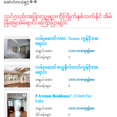
သင်လည်းအခြားသူများကိုကြိုက်နှစ်သက်နိုင် အိမ်
ခြံမြေအရောင်း ကြော်ငြာများ:
လမ်းမတော် MAC Tower ကွန်ဒို #အ
ရောင်း
အရွယ်အစား
1260.00 စတုရန်းပေ
အိပ်ခန်းများ
1
လမ်းမတော် #ယူနိုက်တက်ကွန်ဒို #အ
ရောင်း
အရွယ်အစား
1800.00 စတုရန်းပေ
အိပ်ခန်းများ
3
𝟓 𝐀𝐯𝐞𝐧𝐮𝐞 𝐑𝐞𝐬𝐢𝐝𝐞𝐧𝐜𝐞"..3 Unit For
Sale.
အရွယ်အစား
1800.00 စတုရန်းပေ
အိပ်ခန်းများ
5