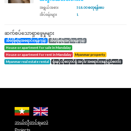
အရွယ်အစား
518.00 စတုရန်းပေ
အိပ်ခန်းများ
1
ဆက်စပ်သောရှာဖွေမှုများ
အိမ်ခြံမြေအရောင်း(ရန်ကုန်)
အိမ်ခြံမြေအငှါး(ရန်ကုန်)
house or apartment for sale in Mandalay
house or apartment for rent in Mandalay
Myanmar property
Myanmar real estate rental
ရုံးနှင့်သိုလှောင်ရုံ အငှါး/အရောင်း(နေပြည်တော်)
ဘယ်လိုတင်ရမလဲ
Projects