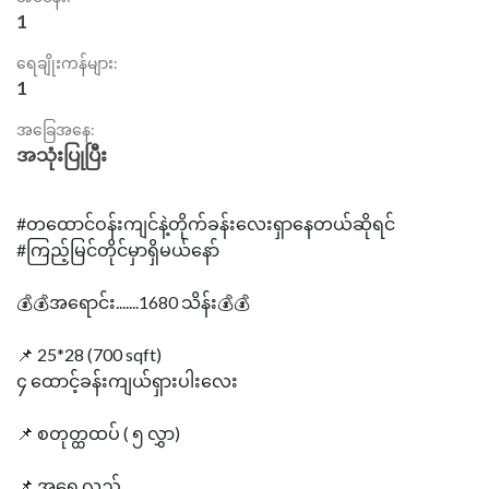
1
ရေချိုးကန်များ:
1
အခြေအနေ:
အသုံးပြုပြီး
#တထောင်ဝန်းကျင်နဲ့တိုက်ခန်းလေးရှာနေတယ်ဆိုရင်
#ကြည့်မြင်တိုင်မှာရှိမယ်နော်
💰💰အရောင်း.......1680 သိန်း💰💰
📌 25*28 (700 sqft)
၄ ထောင့်ခန်းကျယ်ရှားပါးလေး
📌 စတုတ္ထထပ် ( ၅ လွှာ)
📌 အရှေ့လှည့်