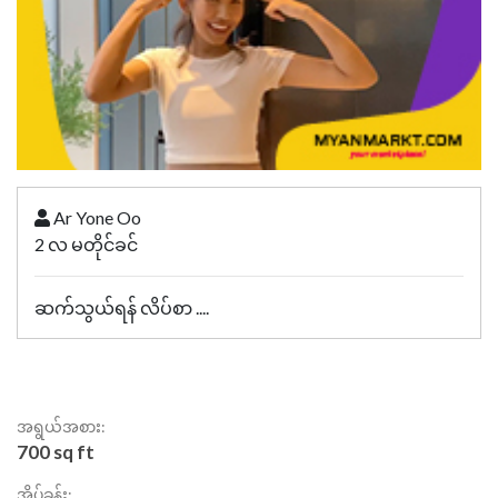
Ar Yone Oo
2 လ မတိုင်ခင်
ဆက်သွယ်ရန် လိပ်စာ ....
အရွယ်အစား:
700 sq ft
အိပ်ခန်း: