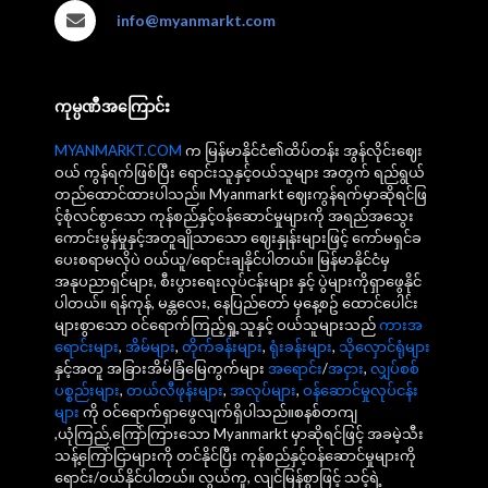
info@myanmarkt.com
ကုမ္ပဏီအကြောင်း
MYANMARKT.COM
က မြန်မာနိုင်ငံ၏ထိပ်တန်း အွန်လိုင်းဈေး
ဝယ် ကွန်ရက်ဖြစ်ပြီး ရောင်းသူနှင့်ဝယ်သူများ အတွက် ရည်ရွယ်
တည်ထောင်ထားပါသည်။ Myanmarkt ဈေးကွန်ရက်မှာဆိုရင်ဖြ
င့်စုံလင်စွာသော ကုန်စည်နှင့်ဝန်ဆောင်မှုများကို အရည်အသွေး
ကောင်းမွန်မှုနှင့်အတူချိုသာသော ဈေးနှုန်းများဖြင့် ကော်မရှင်ခ
ပေးစရာမလိုပဲ ဝယ်ယူ/ရောင်းချနိုင်ပါတယ်။ မြန်မာနိုင်ငံမှ
အနုပညာရှင်များ, စီးပွားရေးလုပ်ငန်းများ နှင့် ပွဲများကိုရှာဖွေနိုင်
ပါတယ်။ ရန်ကုန်, မန္တလေး, နေပြည်တော် မှနေ့စဥ် ထောင်ပေါင်း
များစွာသော ဝင်ရောက်ကြည့်ရှု့သူနှင့် ဝယ်သူများသည်
ကားအ
ရောင်းများ
,
အိမ်များ
,
တိုက်ခန်းများ
,
ရုံးခန်းများ
,
သိုလှောင်ရုံများ
နှင့်အတူ အခြားအိမ်ခြံမြေကွက်များ
အရောင်း
/
အငှား
,
လျှပ်စစ်
ပစ္စည်းများ
,
တယ်လီဖုန်းများ
,
အလုပ်များ
,
ဝန်ဆောင်မှုလုပ်ငန်း
များ
ကို ဝင်ရောက်ရှာဖွေလျက်ရှိပါသည်။စနစ်တကျ
,ယုံကြည်,ကြော်ကြားသော Myanmarkt မှာဆိုရင်ဖြင့် အခမဲ့သီး
သန့်ကြော်ငြာများကို တင်နိုင်ပြီး ကုန်စည်နှင့်ဝန်ဆောင်မှုများကို
ရောင်း/ဝယ်နိုင်ပါတယ်။ လွယ်ကူ, လျင်မြန်စွာဖြင့် သင့်ရဲ့