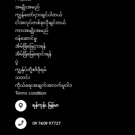
အမျိုးအမည်
ကျွန်တော်ငှားချင်ပါတယ်
ငါအလုပ်တစ်ခုလိုချင်တယ်
ကားအမျိုးအမည်
ဝန်ဆောင်မှု
အိမ်ခြံမြေငှားရန်
အိမ်ခြံမြေရောင်းရန်
ပွဲ
ကျွန်ုပ်တို့၏ဖိုရမ်
သတင်း
ကိုယ်ရေးအချက်အလက်မူဝါဒ
Terms condition
ရန်ကုန်၊, မြန်မာ
09 7609 97727