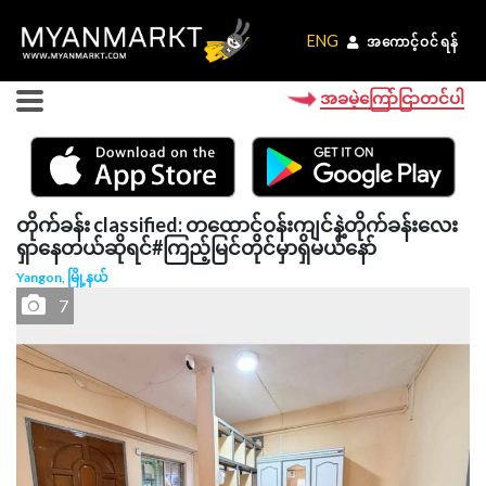
ENG
ENG
အကောင့်ဝင်ရန်
အကောင့်ဝင်ရန်
အခမဲ့ကြော်ငြာတင်ပါ
တိုက်ခန်း classified: တထောင်ဝန်းကျင်နဲ့တိုက်ခန်းလေး
ရှာနေတယ်ဆိုရင်#ကြည့်မြင်တိုင်မှာရှိမယ်နော်
Yangon, မြို့နယ်
7