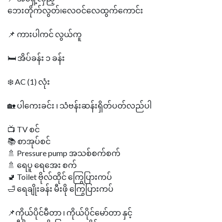
ဘေးတိုက်လွတ်၊လေဝင်လေထွက်ကောင်း
📌 ကားပါကင် လွယ်ကူ
🛏️ အိပ်ခန်း ၁ ခန်း
❄️ AC (1) လုံး
🏡 ပါကေးခင်း ၊ သံဗန်းဆန်းရှိတ်ပတ်လည်ပါ
📺 TV စင်
📚 စာအုပ်စင်
🚿 Pressure pump အသစ်စက်စက်
🚿 ရေပူ ရေအေး စက်
🚽 Toilet ဗိုလ်ထိုင် ကြွေပြားကပ်
🛁 ရေချိုးခန်း မီးဖို ကြွေပြားကပ်
📌ကိုယ်ပိုင်မီတာ ၊ ကိုယ်ပိုင်မော်တာ နှင့်