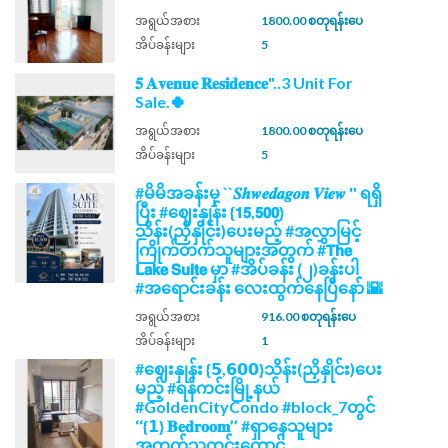
အရွယ်အစား
1800.00 စတုရန်းပေ
အိပ်ခန်းများ
5
𝟓 𝐀𝐯𝐞𝐧𝐮𝐞 𝐑𝐞𝐬𝐢𝐝𝐞𝐧𝐜𝐞"..3 Unit For
Sale.🍀
အရွယ်အစား
1800.00 စတုရန်းပေ
အိပ်ခန်းများ
5
#မိမိအခန်းမှ ``𝑺𝒉𝒘𝒆𝒅𝒂𝒈𝒐𝒏 𝑽𝒊𝒆𝒘 '' ရရှိ
ပြီး #ဈေးနှုန်း {𝟭𝟱,𝟱𝟬𝟬}
သိန်း(ညှိနှိုင်း)ပေးမည့် #အလွှာမြင့်
ကြိုက်တက်သူများအတွက် #𝗧𝗵𝗲
𝗟𝗮𝗸𝗲 𝗦𝘂𝗶𝘁𝗲 မှာ #အိပ်ခန်း (၂)ခန်းပါ
#အရောင်းခန်း လေးထွက်နေပြီနော် 🌇
အရွယ်အစား
916.00 စတုရန်းပေ
အိပ်ခန်းများ
1
#ဈေးနှုန်း {𝟱,𝟲𝟬𝟬}သိန်း(ညှိနှိုင်း)ပေး
မည့် #ရန်ကင်းမြို့နယ်
#GoldenCityCondo #block_7တွင်
‘‘{𝟭} 𝐁𝐞𝐝𝐫𝐨𝐨𝐦’’ #ရှာနေသူများ
အတွက်သတင်းကောင်