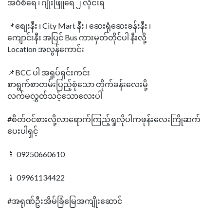
အဝီစိရေ ၊ ဂျိုးဖြူရေ ၂ လိုင်းရ
📌စျေးနီး ၊ City Mart နီး ၊ ဆေးရုံဆေးခန်းနီး ၊
ကျောင်းနီး အပြင် Bus ကားမှတ်တိုင်ပါ နီးလို့
Location အလွန်ကောင်း
📌BCC ပါ အရှုပ်ရှင်းကင်း
စာရွက်စာတမ်းပြည့်စုံသော တိုက်ခန်းလေးမို့
လက်မလွှတ်သင့်သောလေးပါ
#စိတ်ဝင်စားလို့လာရောက်ကြည့်ရှုလိုပါကဖုန်းလေးကြိုဆက်
ပေးပါရှင့်
📱 09250660610
📱 09961134422
#အရုဏ်ဦးအိမ်ခြံမြေအကျိုးဆောင်