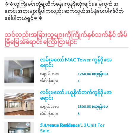
🔷🔷လူကြီးမင်းတို့ရဲ့တိုက်ခန်း၊ကွန်ဒို၊လုံးချင်း၊မြေကွက် အ
ရောင်းအငှားများရှိပါကလည်း ဆက်သွယ်အပ်နှံပေးပါရန်ဖိတ်
သင်လည်းအခြားသူများကိုကြိုက်နှစ်သက်နိုင် အိမ်
ခြံမြေအရောင်း ကြော်ငြာများ:
လမ်းမတော် MAC Tower ကွန်ဒို #အ
ရောင်း
အရွယ်အစား
1260.00 စတုရန်းပေ
အိပ်ခန်းများ
1
လမ်းမတော် #ယူနိုက်တက်ကွန်ဒို #အ
ရောင်း
အရွယ်အစား
1800.00 စတုရန်းပေ
အိပ်ခန်းများ
3
𝟓 𝐀𝐯𝐞𝐧𝐮𝐞 𝐑𝐞𝐬𝐢𝐝𝐞𝐧𝐜𝐞"..3 Unit For
Sale.