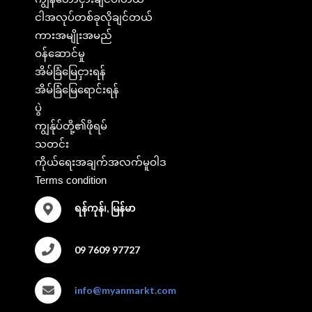
ငါအလုပ်တစ်ခုလိုချင်တယ်
ကားအမျိုးအမည်
ဝန်ဆောင်မှု
အိမ်ခြံမြေငှားရန်
အိမ်ခြံမြေရောင်းရန်
ပွဲ
ကျွန်ုပ်တို့၏ဖိုရမ်
သတင်း
ကိုယ်ရေးအချက်အလက်မူဝါဒ
Terms condition
ရန်ကုန်၊, မြန်မာ
09 7609 97727
info@myanmarkt.com