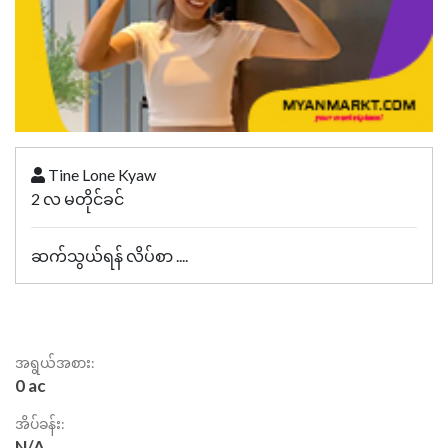
Tine Lone Kyaw
2 လ မတိုင်ခင်
ဆက်သွယ်ရန် လိပ်စာ ....
အရွယ်အစား:
0 ac
အိပ်ခန်း:
N/A