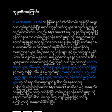
ကုမ္ပဏီအကြောင်း
MYANMARKT.COM
က မြန်မာနိုင်ငံ၏ထိပ်တန်း အွန်လိုင်းဈေး
ဝယ် ကွန်ရက်ဖြစ်ပြီး ရောင်းသူနှင့်ဝယ်သူများ အတွက် ရည်ရွယ်
တည်ထောင်ထားပါသည်။ Myanmarkt ဈေးကွန်ရက်မှာဆိုရင်ဖြ
င့်စုံလင်စွာသော ကုန်စည်နှင့်ဝန်ဆောင်မှုများကို အရည်အသွေး
ကောင်းမွန်မှုနှင့်အတူချိုသာသော ဈေးနှုန်းများဖြင့် ကော်မရှင်ခ
ပေးစရာမလိုပဲ ဝယ်ယူ/ရောင်းချနိုင်ပါတယ်။ မြန်မာနိုင်ငံမှ
အနုပညာရှင်များ, စီးပွားရေးလုပ်ငန်းများ နှင့် ပွဲများကိုရှာဖွေနိုင်
ပါတယ်။ ရန်ကုန်, မန္တလေး, နေပြည်တော် မှနေ့စဥ် ထောင်ပေါင်း
များစွာသော ဝင်ရောက်ကြည့်ရှု့သူနှင့် ဝယ်သူများသည်
ကားအ
ရောင်းများ
,
အိမ်များ
,
တိုက်ခန်းများ
,
ရုံးခန်းများ
,
သိုလှောင်ရုံများ
နှင့်အတူ အခြားအိမ်ခြံမြေကွက်များ
အရောင်း
/
အငှား
,
လျှပ်စစ်
ပစ္စည်းများ
,
တယ်လီဖုန်းများ
,
အလုပ်များ
,
ဝန်ဆောင်မှုလုပ်ငန်း
များ
ကို ဝင်ရောက်ရှာဖွေလျက်ရှိပါသည်။စနစ်တကျ
,ယုံကြည်,ကြော်ကြားသော Myanmarkt မှာဆိုရင်ဖြင့် အခမဲ့သီး
သန့်ကြော်ငြာများကို တင်နိုင်ပြီး ကုန်စည်နှင့်ဝန်ဆောင်မှုများကို
ရောင်း/ဝယ်နိုင်ပါတယ်။ လွယ်ကူ, လျင်မြန်စွာဖြင့် သင့်ရဲ့
ကြော်ငြာကို အခမဲ့တင်နိုင်ပါပြီ။