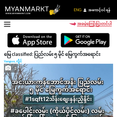
ENG
ENG
အကောင့်ဝင်ရန်
အကောင့်ဝင်ရန်
အခမဲ့ကြော်ငြာတင်ပါ
မြေ classified: ပြည်လမ်း ၅ မိုင် မြေကွက်အရောင်း
Yangon, လှိုင်
1