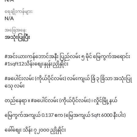
ရေချိုးကန်များ:
N/A
အခြေအနေ:
အသုံးပြုပြီး
#အင်းယားကန်ဘောင်အနီး ပြည်လမ်း ၅ မိုင် မြေကွက်အရောင်း
#1sqft12သိန်းစျေးနှုန်းညှိုနှိုင်း
#ခပေါင်းလမ်း (ကိုယ်ပိုင်လမ်း) လမ်းကျယ် ခြံ ၃ ခြံသာ အသုံးပြု
သေု လမ်း
တည်နေရာ ။ #ခပေါင်လမ်း (ကိုယ်ပိုင်လမ်း) ၊ လှိုင်မြို့နယ်
မြေကွက်အကျယ် 0.137 ဧက (မြေအကျယ် Sqft 6000 နီးပါး)
ခေါ်စျေး သိန်း ၇၂၀၀၀ ညှိုနှိုင်း