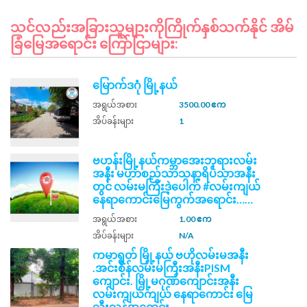
သင်လည်းအခြားသူများကိုကြိုက်နှစ်သက်နိုင် အိမ်
ခြံမြေအရောင်း ကြော်ငြာများ:
မြောက်ဒဂုံ မြို့နယ်
အရွယ်အစား
3500.00 ဧက
အိပ်ခန်းများ
1
ဗဟန်းမြို့နယ်ကမ္ဘာအေးဘုရားလမ်း
အနီး မဟာစည်သာသနာ့ရိပ်သာအနီး
တွင် လမ်းမကြီးဒဲ့ပေါက် #လမ်းကျယ်
နေရာကောင်းမြေကွက်အရောင်း……
အရွယ်အစား
1.00 ဧက
အိပ်ခန်းများ
N/A
ကမာရွတ် မြို့နယ် ဗဟိုလမ်းမအနီး
.အင်းစိန်လမ်းမကြီးအနီးPISM ​
ကျောင်း. မြို့မဂုဏ်​ကျောင်းအနီး
လမ်းကျယ်ကျယ် နေရာကောင်း မြေ
သီးသန့်အရောင်း