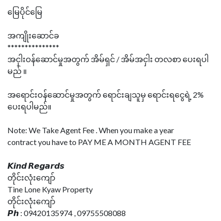
မြေပိုင်မြေ
အကျိုးဆောင်ခ
***************
အငှါးဝန်ဆောင်မှုအတွက် အိမ်ရှင် / အိမ်အငှါး တလစာ ပေးရပါ
မည် ။
အရောင်းဝန်ဆောင်မှုအတွက် ရောင်းချသူမှ ရောင်းရငွေရဲ့ 2%
ပေးရပါမည်။
Note: We Take Agent Fee . When you make a year
contract you have to PAY ME A MONTH AGENT FEE
𝙆𝙞𝙣𝙙 𝙍𝙚𝙜𝙖𝙧𝙙𝙨
တိုင်းလုံးကျော်
Tine Lone Kyaw Property
တိုင်းလုံးကျော်