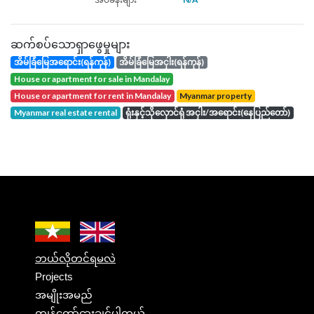
ဆက်စပ်သောရှာဖွေမှုများ
အိမ်ခြံမြေအရောင်း(ရန်ကုန်)
အိမ်ခြံမြေအငှါး(ရန်ကုန်)
house or apartment for sale in Mandalay
house or apartment for rent in Mandalay
Myanmar property
Myanmar real estate rental
ရုံးနှင့်သိုလှောင်ရုံ အငှါး/အရောင်း(နေပြည်တော်)
ဘယ်လိုတင်ရမလဲ
Projects
အမျိုးအမည်
ကျွန်တော်ငှားချင်ပါတယ်