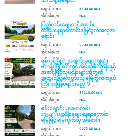
အရွယ်အစား
4500.00 ဧက
အိပ်ခန်းများ
N/A
ပြည်လမ်းစျေးတန် #မရမ်း
ကုန်း#နေရာကောင်းမြေကွက်အလှအ
ရောင်း
အရွယ်အစား
9900.00 ဧက
အိပ်ခန်းများ
N/A
ရန်ကုန်မြို့ရဲ့ အချက်အချာကျဆုံး
ဗဟန်းမြို့နယ်တွင် အိမ်ရာစီမံကိန်းနှင့်
အဆင့်မြင့်လုပ်ငန်းများအတွက်
အထူးသင့်လျော်သည့် မြေကွက်ကျယ်
ကြီး အမြန်ရောင်းမည် ✨
အရွယ်အစား
35110.00 ဧက
အိပ်ခန်းများ
N/A
စမ်းချောင်း #ခေမာလမ်း
#1sqft18သိန်းစျေး နေရာကောင်း
မြေမြင့် မြေကွက်လှ အရောင်း
အရွယ်အစား
9975.00 ဧက
အိပ်ခန်းများ
N/A