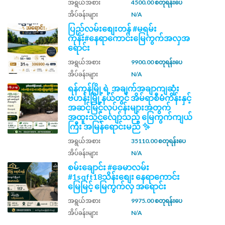
အရွယ်အစား
4500.00 စတုရန်းပေ
အိပ်ခန်းများ
N/A
ပြည်လမ်းစျေးတန် #မရမ်း
ကုန်း#နေရာကောင်းမြေကွက်အလှအ
ရောင်း
အရွယ်အစား
9900.00 စတုရန်းပေ
အိပ်ခန်းများ
N/A
ရန်ကုန်မြို့ရဲ့ အချက်အချာကျဆုံး
ဗဟန်းမြို့နယ်တွင် အိမ်ရာစီမံကိန်းနှင့်
အဆင့်မြင့်လုပ်ငန်းများအတွက်
အထူးသင့်လျော်သည့် မြေကွက်ကျယ်
ကြီး အမြန်ရောင်းမည် ✨
အရွယ်အစား
35110.00 စတုရန်းပေ
အိပ်ခန်းများ
N/A
စမ်းချောင်း #ခေမာလမ်း
#1sqft18သိန်းစျေး နေရာကောင်း
မြေမြင့် မြေကွက်လှ အရောင်း
အရွယ်အစား
9975.00 စတုရန်းပေ
အိပ်ခန်းများ
N/A