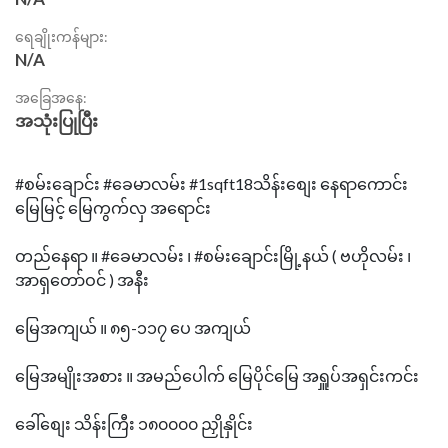
ရေချိုးကန်များ:
N/A
အခြေအနေ:
အသုံးပြုပြီး
#စမ်းချောင်း #ခေမာလမ်း #1sqft18သိန်းစျေး နေရာကောင်း
မြေမြင့် မြေကွက်လှ အရောင်း
တည်နေရာ ။ #ခေမာလမ်း ၊ #စမ်းချောင်းမြို့နယ် ( ဗဟိုလမ်း ၊
အာရှတော်ဝင် ) အနီး
မြေအကျယ် ။ ၈၅-၁၁၇ ပေ အကျယ်
မြေအမျိုးအစား ။ အမည်ပေါက် မြေပိုင်မြေ အရှူပ်အရှင်းကင်း
ခေါ်စျေး သိန်းကြီး ၁၈၀၀၀၀ ညှိုနှိုင်း