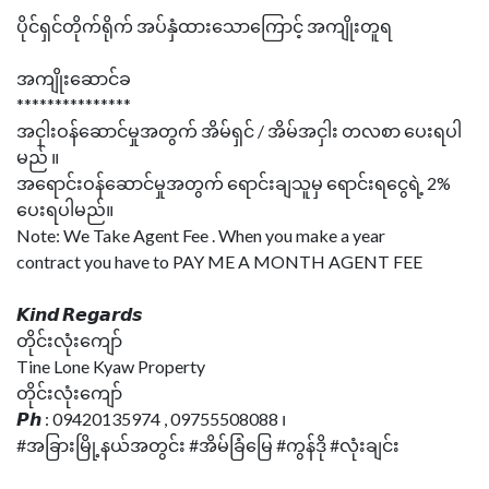
ပိုင်ရှင်တိုက်ရိုက် အပ်နှံထားသောကြောင့် အကျိုးတူရ
အကျိုးဆောင်ခ
***************
အငှါးဝန်ဆောင်မှုအတွက် အိမ်ရှင် / အိမ်အငှါး တလစာ ပေးရပါ
မည် ။
အရောင်းဝန်ဆောင်မှုအတွက် ရောင်းချသူမှ ရောင်းရငွေရဲ့ 2%
ပေးရပါမည်။
Note: We Take Agent Fee . When you make a year
contract you have to PAY ME A MONTH AGENT FEE
𝙆𝙞𝙣𝙙 𝙍𝙚𝙜𝙖𝙧𝙙𝙨
တိုင်းလုံးကျော်
Tine Lone Kyaw Property
တိုင်းလုံးကျော်
𝙋𝙝 : 09420135974 , 09755508088 ၊