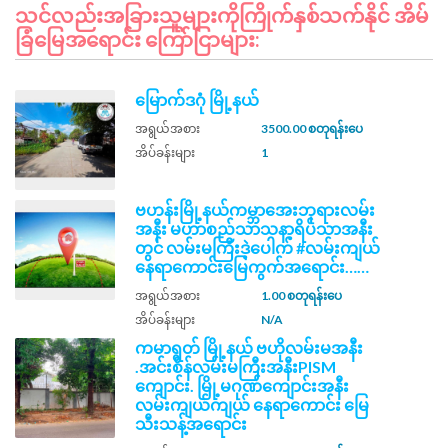
သင်လည်းအခြားသူများကိုကြိုက်နှစ်သက်နိုင် အိမ်
ခြံမြေအရောင်း ကြော်ငြာများ:
မြောက်ဒဂုံ မြို့နယ်
အရွယ်အစား
3500.00 စတုရန်းပေ
အိပ်ခန်းများ
1
ဗဟန်းမြို့နယ်ကမ္ဘာအေးဘုရားလမ်း
အနီး မဟာစည်သာသနာ့ရိပ်သာအနီး
တွင် လမ်းမကြီးဒဲ့ပေါက် #လမ်းကျယ်
နေရာကောင်းမြေကွက်အရောင်း……
အရွယ်အစား
1.00 စတုရန်းပေ
အိပ်ခန်းများ
N/A
ကမာရွတ် မြို့နယ် ဗဟိုလမ်းမအနီး
.အင်းစိန်လမ်းမကြီးအနီးPISM ​
ကျောင်း. မြို့မဂုဏ်​ကျောင်းအနီး
လမ်းကျယ်ကျယ် နေရာကောင်း မြေ
သီးသန့်အရောင်း