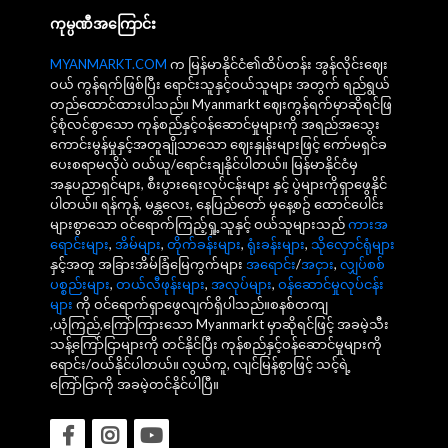
ကုမ္ပဏီအကြောင်း
MYANMARKT.COM
က မြန်မာနိုင်ငံ၏ထိပ်တန်း အွန်လိုင်းဈေး
ဝယ် ကွန်ရက်ဖြစ်ပြီး ရောင်းသူနှင့်ဝယ်သူများ အတွက် ရည်ရွယ်
တည်ထောင်ထားပါသည်။ Myanmarkt ဈေးကွန်ရက်မှာဆိုရင်ဖြ
င့်စုံလင်စွာသော ကုန်စည်နှင့်ဝန်ဆောင်မှုများကို အရည်အသွေး
ကောင်းမွန်မှုနှင့်အတူချိုသာသော ဈေးနှုန်းများဖြင့် ကော်မရှင်ခ
ပေးစရာမလိုပဲ ဝယ်ယူ/ရောင်းချနိုင်ပါတယ်။ မြန်မာနိုင်ငံမှ
အနုပညာရှင်များ, စီးပွားရေးလုပ်ငန်းများ နှင့် ပွဲများကိုရှာဖွေနိုင်
ပါတယ်။ ရန်ကုန်, မန္တလေး, နေပြည်တော် မှနေ့စဥ် ထောင်ပေါင်း
များစွာသော ဝင်ရောက်ကြည့်ရှု့သူနှင့် ဝယ်သူများသည်
ကားအ
ရောင်းများ
,
အိမ်များ
,
တိုက်ခန်းများ
,
ရုံးခန်းများ
,
သိုလှောင်ရုံများ
နှင့်အတူ အခြားအိမ်ခြံမြေကွက်များ
အရောင်း
/
အငှား
,
လျှပ်စစ်
ပစ္စည်းများ
,
တယ်လီဖုန်းများ
,
အလုပ်များ
,
ဝန်ဆောင်မှုလုပ်ငန်း
များ
ကို ဝင်ရောက်ရှာဖွေလျက်ရှိပါသည်။စနစ်တကျ
,ယုံကြည်,ကြော်ကြားသော Myanmarkt မှာဆိုရင်ဖြင့် အခမဲ့သီး
သန့်ကြော်ငြာများကို တင်နိုင်ပြီး ကုန်စည်နှင့်ဝန်ဆောင်မှုများကို
ရောင်း/ဝယ်နိုင်ပါတယ်။ လွယ်ကူ, လျင်မြန်စွာဖြင့် သင့်ရဲ့
ကြော်ငြာကို အခမဲ့တင်နိုင်ပါပြီ။