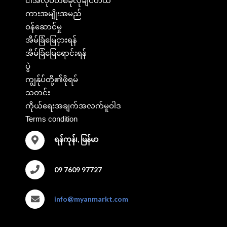
ငါအလုပ်တစ်ခုလိုချင်တယ်
ကားအမျိုးအမည်
ဝန်ဆောင်မှု
အိမ်ခြံမြေငှားရန်
အိမ်ခြံမြေရောင်းရန်
ပွဲ
ကျွန်ုပ်တို့၏ဖိုရမ်
သတင်း
ကိုယ်ရေးအချက်အလက်မူဝါဒ
Terms condition
ရန်ကုန်၊, မြန်မာ
09 7609 97727
info@myanmarkt.com