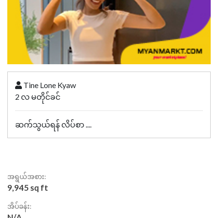
Tine Lone Kyaw
2 လ မတိုင်ခင်
ဆက်သွယ်ရန် လိပ်စာ ....
အရွယ်အစား:
9,945 sq ft
အိပ်ခန်း:
N/A