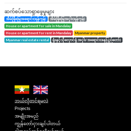
ဆက်စပ်သောရှာဖွေမှုများ
အိမ်ခြံမြေအရောင်း(ရန်ကုန်)
အိမ်ခြံမြေအငှါး(ရန်ကုန်)
house or apartment for sale in Mandalay
house or apartment for rent in Mandalay
Myanmar property
Myanmar real estate rental
ရုံးနှင့်သိုလှောင်ရုံ အငှါး/အရောင်း(နေပြည်တော်)
ဘယ်လိုတင်ရမလဲ
Projects
အမျိုးအမည်
ကျွန်တော်ငှားချင်ပါတယ်