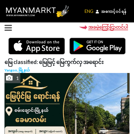
ENG
ENG
အကောင့်ဝင်ရန်
အကောင့်ဝင်ရန်
အခမဲ့ကြော်ငြာတင်ပါ
မြေ classified: မြေမြင့် မြေကွက်လှ အရောင်း
Yangon, မြို့နယ်
1