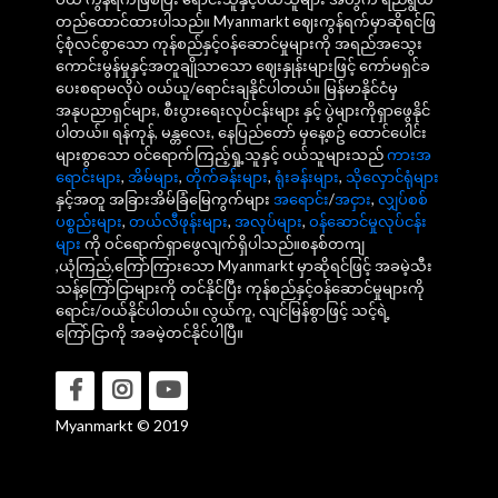
တည်ထောင်ထားပါသည်။ Myanmarkt ဈေးကွန်ရက်မှာဆိုရင်ဖြ
င့်စုံလင်စွာသော ကုန်စည်နှင့်ဝန်ဆောင်မှုများကို အရည်အသွေး
ကောင်းမွန်မှုနှင့်အတူချိုသာသော ဈေးနှုန်းများဖြင့် ကော်မရှင်ခ
ပေးစရာမလိုပဲ ဝယ်ယူ/ရောင်းချနိုင်ပါတယ်။ မြန်မာနိုင်ငံမှ
အနုပညာရှင်များ, စီးပွားရေးလုပ်ငန်းများ နှင့် ပွဲများကိုရှာဖွေနိုင်
ပါတယ်။ ရန်ကုန်, မန္တလေး, နေပြည်တော် မှနေ့စဥ် ထောင်ပေါင်း
များစွာသော ဝင်ရောက်ကြည့်ရှု့သူနှင့် ဝယ်သူများသည်
ကားအ
ရောင်းများ
,
အိမ်များ
,
တိုက်ခန်းများ
,
ရုံးခန်းများ
,
သိုလှောင်ရုံများ
နှင့်အတူ အခြားအိမ်ခြံမြေကွက်များ
အရောင်း
/
အငှား
,
လျှပ်စစ်
ပစ္စည်းများ
,
တယ်လီဖုန်းများ
,
အလုပ်များ
,
ဝန်ဆောင်မှုလုပ်ငန်း
များ
ကို ဝင်ရောက်ရှာဖွေလျက်ရှိပါသည်။စနစ်တကျ
,ယုံကြည်,ကြော်ကြားသော Myanmarkt မှာဆိုရင်ဖြင့် အခမဲ့သီး
သန့်ကြော်ငြာများကို တင်နိုင်ပြီး ကုန်စည်နှင့်ဝန်ဆောင်မှုများကို
ရောင်း/ဝယ်နိုင်ပါတယ်။ လွယ်ကူ, လျင်မြန်စွာဖြင့် သင့်ရဲ့
ကြော်ငြာကို အခမဲ့တင်နိုင်ပါပြီ။
Myanmarkt © 2019