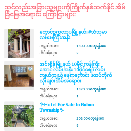
သင်လည်းအခြားသူများကိုကြိုက်နှစ်သက်နိုင် အိမ်
ခြံမြေအရောင်း ကြော်ငြာများ:
တောင်ဥက္ကလာပမြို့နယ်၊ #သံသုမာ
လမ်းမကြီးအနီး
အရွယ်အစား
1800.00 စတုရန်းပေ
အိပ်ခန်းများ
2
အင်းစိန် မြို့နယ် 10မိုင် ကန်​​ကြီး
အောင် ​လမ်းအနီး 10မိုင်စျေး လမ်း
ကျယ်ကျယ် နေရာကောင်း 3ထပ်တိုက်
လုံးချင်းအိမ်အရောင်း
အရွယ်အစား
1890.00 စတုရန်းပေ
အိပ်ခန်းများ
1
✨Hotel 𝐅𝐨𝐫 Sale 𝐈𝐧 𝐁𝐚𝐡𝐚𝐧
𝐓𝐨𝐰𝐧𝐬𝐡𝐢𝐩✨
အရွယ်အစား
208.00 စတုရန်းပေ
အိပ်ခန်းများ
8