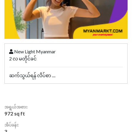
New Light Myanmar
2 လ မတိုင်ခင်
ဆက်သွယ်ရန် လိပ်စာ ....
အရွယ်အစား:
972 sq ft
အိပ်ခန်း:
3