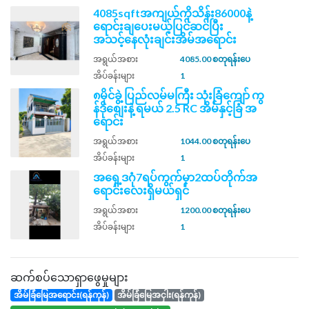
4085sqftအကျယ်ကိုသိန်း86000နဲ့
ရောင်းချပေးမယ့်ပြင်ဆင်ပြီး
အသင့်နေလုံးချင်းအိမ်အရောင်း
အရွယ်အစား
4085.00 စတုရန်းပေ
အိပ်ခန်းများ
1
၈မိုင်ခွဲ့ ပြည်လမ်မကြီး သုံးခြံကျော် ကွ
န်ဒိုစျေးနဲ့ ရမယ် 2.5 RC အိမ်နှင့်ခြံ အ
ရောင်း
အရွယ်အစား
1044.00 စတုရန်းပေ
အိပ်ခန်းများ
1
အရှေ့ဒဂုံ7ရပ်ကွက်မှာ2ထပ်တိုက်အ
ရောင်းလေးရှိမယ်ရှင်
အရွယ်အစား
1200.00 စတုရန်းပေ
အိပ်ခန်းများ
1
ဆက်စပ်သောရှာဖွေမှုများ
အိမ်ခြံမြေအရောင်း(ရန်ကုန်)
အိမ်ခြံမြေအငှါး(ရန်ကုန်)