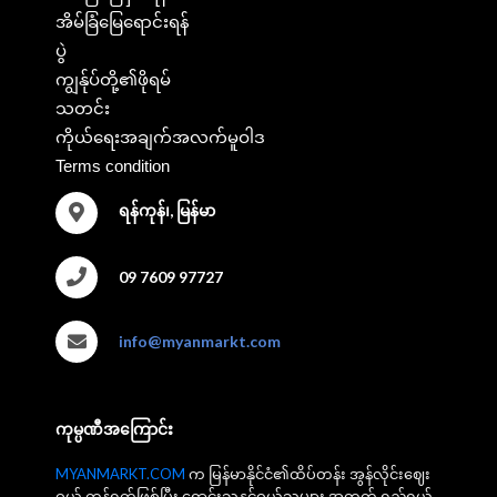
အိမ်ခြံမြေရောင်းရန်
ပွဲ
ကျွန်ုပ်တို့၏ဖိုရမ်
သတင်း
ကိုယ်ရေးအချက်အလက်မူဝါဒ
Terms condition
ရန်ကုန်၊, မြန်မာ
09 7609 97727
info@myanmarkt.com
ကုမ္ပဏီအကြောင်း
MYANMARKT.COM
က မြန်မာနိုင်ငံ၏ထိပ်တန်း အွန်လိုင်းဈေး
ဝယ် ကွန်ရက်ဖြစ်ပြီး ရောင်းသူနှင့်ဝယ်သူများ အတွက် ရည်ရွယ်