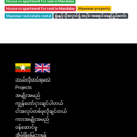
house or apartment for sale in Mandalay
house or apartment for rent in Mandalay
Myanmar property
Myanmar real estate rental
ရုံးနှင့်သိုလှောင်ရုံ အငှါး/အရောင်း(နေပြည်တော်)
ဘယ်လိုတင်ရမလဲ
Projects
အမျိုးအမည်
ကျွန်တော်ငှားချင်ပါတယ်
ငါအလုပ်တစ်ခုလိုချင်တယ်
ကားအမျိုးအမည်
ဝန်ဆောင်မှု
အိမ်ခြံမြေငှားရန်