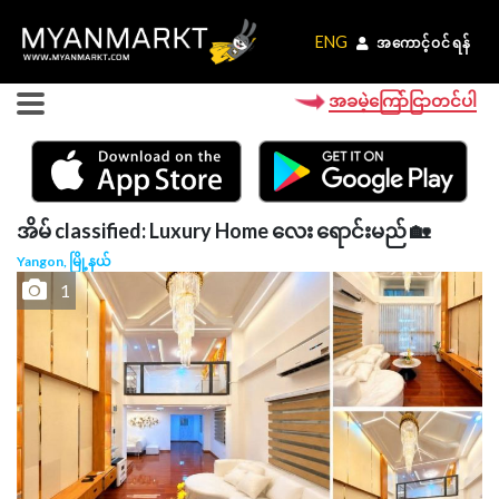
ENG
ENG
အကောင့်ဝင်ရန်
အကောင့်ဝင်ရန်
အခမဲ့ကြော်ငြာတင်ပါ
အိမ် classified: Luxury Home လေး ရောင်းမည် 🏡
Yangon, မြို့နယ်
1