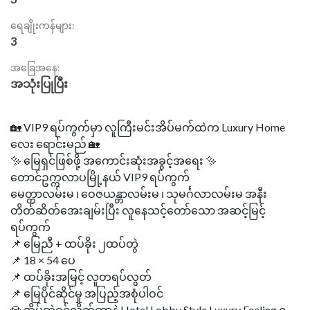
ရေချိုးကန်များ:
3
အခြေအနေ:
အသုံးပြုပြီး
🏡 VIP9 ရပ်ကွက်မှာ လူကြီးမင်းအိပ်မက်ထဲက Luxury Home
လေး ရောင်းမည် 🏡
✨ မြေရှင်ဖြစ်ဖို့ အကောင်းဆုံးအခွင့်အရေး ✨
တောင်ဥက္ကလာပမြို့နယ် VIP9 ရပ်ကွက်
မေတ္တာလမ်းမ ၊ ဝေဇယန္တာလမ်းမ ၊ သုမင်္ဂလာလမ်းမ အနီး
တိတ်ဆိတ်အေးချမ်းပြီး လူနေသင့်တော်သော အဆင့်မြင့်
ရပ်ကွက်
📌 မြေညီ + ထပ်ခိုး ၂ထပ်တွဲ
📌 18 × 54 ပေ
📌 ထပ်ခိုးအမြင့် လူတရပ်လွတ်
📌 မြေပိုင်ဆိုင်မှု အပြည့်အစုံပါဝင်
💎 အိမ်ထဲဝင်လိုက်တာနဲ့ Hotel Lobby Style Luxury Feeling ရ