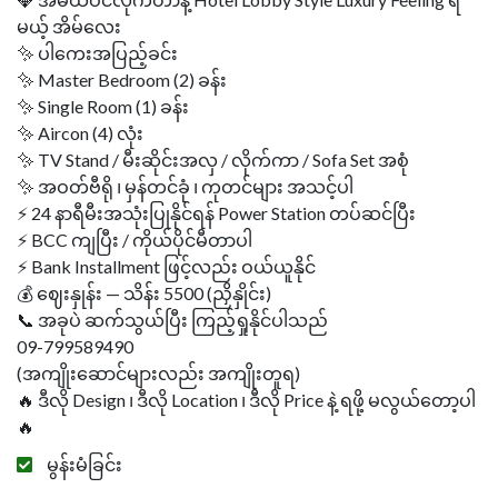
မယ့် အိမ်လေး
✨ ပါကေးအပြည့်ခင်း
✨ Master Bedroom (2) ခန်း
✨ Single Room (1) ခန်း
✨ Aircon (4) လုံး
✨ TV Stand / မီးဆိုင်းအလှ / လိုက်ကာ / Sofa Set အစုံ
✨ အဝတ်ဗီရို ၊ မှန်တင်ခုံ ၊ ကုတင်များ အသင့်ပါ
⚡ 24 နာရီမီးအသုံးပြုနိုင်ရန် Power Station တပ်ဆင်ပြီး
⚡ BCC ကျပြီး / ကိုယ်ပိုင်မီတာပါ
⚡ Bank Installment ဖြင့်လည်း ဝယ်ယူနိုင်
💰 ဈေးနှုန်း — သိန်း 5500 (ညှိနှိုင်း)
📞 အခုပဲ ဆက်သွယ်ပြီး ကြည့်ရှုနိုင်ပါသည်
09-799589490
(အကျိုးဆောင်များလည်း အကျိုးတူရ)
🔥 ဒီလို Design ၊ ဒီလို Location ၊ ဒီလို Price နဲ့ ရဖို့ မလွယ်တော့ပါ
မွန်းမံခြင်း