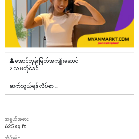
အောင်ဘုန်းမြတ်အကျိုးဆောင်
2 လ မတိုင်ခင်
ဆက်သွယ်ရန် လိပ်စာ ....
အရွယ်အစား:
625 sq ft
အိပ်ခန်း: