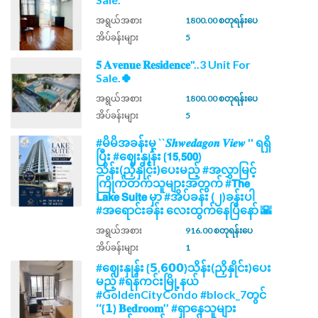
အရွယ်အစား
1800.00 စတုရန်းပေ
အိပ်ခန်းများ
5
𝟓 𝐀𝐯𝐞𝐧𝐮𝐞 𝐑𝐞𝐬𝐢𝐝𝐞𝐧𝐜𝐞"..3 Unit For
Sale.🍀
အရွယ်အစား
1800.00 စတုရန်းပေ
အိပ်ခန်းများ
5
#မိမိအခန်းမှ ``𝑺𝒉𝒘𝒆𝒅𝒂𝒈𝒐𝒏 𝑽𝒊𝒆𝒘 '' ရရှိ
ပြီး #ဈေးနှုန်း {𝟭𝟱,𝟱𝟬𝟬}
သိန်း(ညှိနှိုင်း)ပေးမည့် #အလွှာမြင့်
ကြိုက်တက်သူများအတွက် #𝗧𝗵𝗲
𝗟𝗮𝗸𝗲 𝗦𝘂𝗶𝘁𝗲 မှာ #အိပ်ခန်း (၂)ခန်းပါ
#အရောင်းခန်း လေးထွက်နေပြီနော် 🌇
အရွယ်အစား
916.00 စတုရန်းပေ
အိပ်ခန်းများ
1
#ဈေးနှုန်း {𝟱,𝟲𝟬𝟬}သိန်း(ညှိနှိုင်း)ပေး
မည့် #ရန်ကင်းမြို့နယ်
#GoldenCityCondo #block_7တွင်
‘‘{𝟭} 𝐁𝐞𝐝𝐫𝐨𝐨𝐦’’ #ရှာနေသူများ