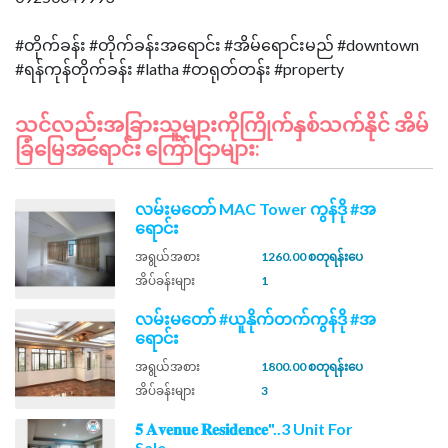
#တိုက်ခန်း #တိုက်ခန်းအရောင်း #အိမ်ရောင်းမည် #downtown
သင်လည်းအခြားသူများကိုကြိုက်နှစ်သက်နိုင် အိမ်
ခြံမြေအရောင်း ကြော်ငြာများ:
လမ်းမတော် MAC Tower ကွန်ဒို #အ
ရောင်း
အရွယ်အစား
1260.00 စတုရန်းပေ
အိပ်ခန်းများ
1
လမ်းမတော် #ယူနိုက်တက်ကွန်ဒို #အ
ရောင်း
အရွယ်အစား
1800.00 စတုရန်းပေ
အိပ်ခန်းများ
3
𝟓 𝐀𝐯𝐞𝐧𝐮𝐞 𝐑𝐞𝐬𝐢𝐝𝐞𝐧𝐜𝐞"..3 Unit For
Sale.