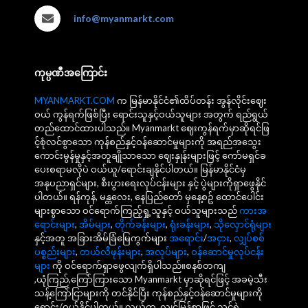
info@myanmarkt.com
ကုမ္ပဏီအကြောင်း
MYANMARKT.COM
က မြန်မာနိုင်ငံ၏ထိပ်တန်း အွန်လိုင်းဈေး
ဝယ် ကွန်ရက်ဖြစ်ပြီး ရောင်းသူနှင့်ဝယ်သူများ အတွက် ရည်ရွယ်
တည်ထောင်ထားပါသည်။ Myanmarkt ဈေးကွန်ရက်မှာဆိုရင်ဖြ
င့်စုံလင်စွာသော ကုန်စည်နှင့်ဝန်ဆောင်မှုများကို အရည်အသွေး
ကောင်းမွန်မှုနှင့်အတူချိုသာသော ဈေးနှုန်းများဖြင့် ကော်မရှင်ခ
ပေးစရာမလိုပဲ ဝယ်ယူ/ရောင်းချနိုင်ပါတယ်။ မြန်မာနိုင်ငံမှ
အနုပညာရှင်များ, စီးပွားရေးလုပ်ငန်းများ နှင့် ပွဲများကိုရှာဖွေနိုင်
ပါတယ်။ ရန်ကုန်, မန္တလေး, နေပြည်တော် မှနေ့စဥ် ထောင်ပေါင်း
များစွာသော ဝင်ရောက်ကြည့်ရှု့သူနှင့် ဝယ်သူများသည်
ကားအ
ရောင်းများ
,
အိမ်များ
,
တိုက်ခန်းများ
,
ရုံးခန်းများ
,
သိုလှောင်ရုံများ
နှင့်အတူ အခြားအိမ်ခြံမြေကွက်များ
အရောင်း
/
အငှား
,
လျှပ်စစ်
ပစ္စည်းများ
,
တယ်လီဖုန်းများ
,
အလုပ်များ
,
ဝန်ဆောင်မှုလုပ်ငန်း
များ
ကို ဝင်ရောက်ရှာဖွေလျက်ရှိပါသည်။စနစ်တကျ
,ယုံကြည်,ကြော်ကြားသော Myanmarkt မှာဆိုရင်ဖြင့် အခမဲ့သီး
သန့်ကြော်ငြာများကို တင်နိုင်ပြီး ကုန်စည်နှင့်ဝန်ဆောင်မှုများကို
ရောင်း/ဝယ်နိုင်ပါတယ်။ လွယ်ကူ, လျင်မြန်စွာဖြင့် သင့်ရဲ့