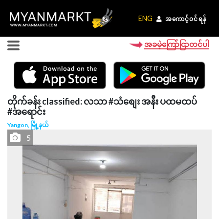
ENG
ENG
အကောင့်ဝင်ရန်
အကောင့်ဝင်ရန်
အခမဲ့ကြော်ငြာတင်ပါ
တိုက်ခန်း classified: လသာ #သံစျေး အနီး ပထမထပ်
#အရောင်း
Yangon, မြို့နယ်
5