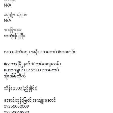
N/A
ရေချိုးကန်များ:
N/A
အခြေအနေ:
အသုံးပြုပြီး
လသာ #သံစျေး အနီး ပထမထပ် #အရောင်း
#လသာ မြို့နယ် 18လမ်းစျေးလမ်း
ပေအကျယ် (12.5'50') ပထမထပ်
အိုးအိမ်တိုက်
သိန်း 2300 (ညှိနှိုင်း)
အောင်ဘုန်းမြတ် အကျိုးဆောင်
09250050009
09250049993