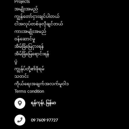
Projects
အမျိုးအမည်
ကျွန်တော်ငှားချင်ပါတယ်
ငါအလုပ်တစ်ခုလိုချင်တယ်
ကားအမျိုးအမည်
ဝန်ဆောင်မှု
အိမ်ခြံမြေငှားရန်
အိမ်ခြံမြေရောင်းရန်
ပွဲ
ကျွန်ုပ်တို့၏ဖိုရမ်
သတင်း
ကိုယ်ရေးအချက်အလက်မူဝါဒ
Terms condition
ရန်ကုန်၊, မြန်မာ
09 7609 97727