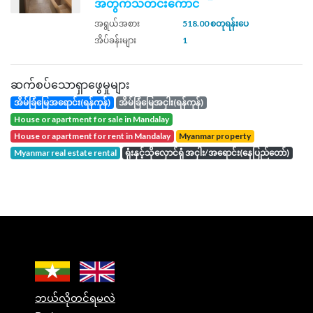
အတွက်သတင်းကောင်
အရွယ်အစား
518.00 စတုရန်းပေ
အိပ်ခန်းများ
1
ဆက်စပ်သောရှာဖွေမှုများ
အိမ်ခြံမြေအရောင်း(ရန်ကုန်)
အိမ်ခြံမြေအငှါး(ရန်ကုန်)
house or apartment for sale in Mandalay
house or apartment for rent in Mandalay
Myanmar property
Myanmar real estate rental
ရုံးနှင့်သိုလှောင်ရုံ အငှါး/အရောင်း(နေပြည်တော်)
ဘယ်လိုတင်ရမလဲ