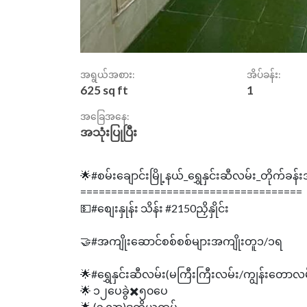
အရွယ်အစား:
အိပ်ခန်း:
625 sq ft
1
အခြေအနေ:
အသုံးပြုပြီး
🌟#စမ်းချောင်းမြို့နယ်_ရွှေနှင်းဆီလမ်း_တိုက်ခန်
====================================
💵#စျေးနှုန်း သိန်း #2150ညှိနှိုင်း
🤝#အကျိုးဆောင်စစ်စစ်များအကျိုးတူ၁/၁ရ
🌟#ရွှေနှင်းဆီလမ်း(မကြီးကြီးလမ်း/ကျွန်းတောလမ
🌟 ၁၂ပေခွဲ✖️၅၀ပေ
🌟 (၃ လွှာ)ဒုတိယထပ်