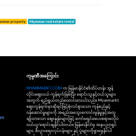
yanmar property
Myanmar real estate rental
ကုမ္ပဏီအကြောင်း
MYANMARKT.COM
က မြန်မာနိုင်ငံ၏ထိပ်တန်း အွန်
လိုင်းဈေးဝယ် ကွန်ရက်ဖြစ်ပြီး ရောင်းသူနှင့်ဝယ်သူများ
အတွက် ရည်ရွယ်တည်ထောင်ထားပါသည်။ Myanmarkt
ဈေးကွန်ရက်မှာဆိုရင်ဖြင့်စုံလင်စွာသော ကုန်စည်နှင့်
ဝန်ဆောင်မှုများကို အရည်အသွေးကောင်းမွန်မှုနှင့်အတူ
om
ချိုသာသော ဈေးနှုန်းများဖြင့် ကော်မရှင်ခပေးစရာမလိုပဲ
ဝယ်ယူ/ရောင်းချနိုင်ပါတယ်။ မြန်မာနိုင်ငံမှ အနုပညာရှင်
များ, စီးပွားရေးလုပ်ငန်းများ နှင့် ပွဲများကိုရှာဖွေနိုင်ပါ