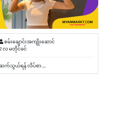
စမ်းချောင်းအကျိုးဆောင်
2 လ မတိုင်ခင်
ဆက်သွယ်ရန် လိပ်စာ ....