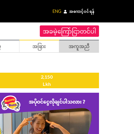
ENG
အကောင့်ဝင်ရန်
အခမဲ့ကြော်ငြာတင်ပါ
ဲ
အခြား
အကူအညီ
2,150
Lkh