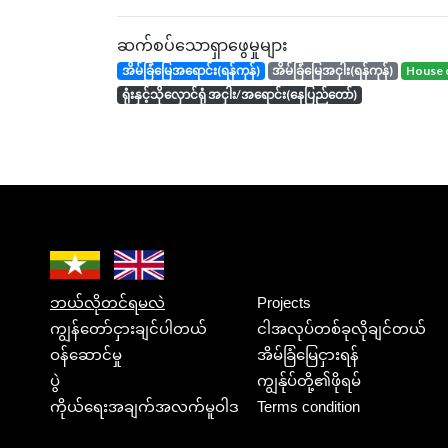
ဆက်စပ်သောရှာဖွေမှုများ
အိမ်ခြံမြေအရောင်း(ရန်ကုန်)
အိမ်ခြံမြေအငှါး(ရန်ကုန်)
house 
ရုံးနှင့်သိုလှောင်ရုံ အငှါး/အရောင်း(နေပြည်တော်)
ဘယ်လိုတင်ရမလဲ
Projects
ကျွန်တော်ငှားချင်ပါတယ်
ငါအလုပ်တစ်ခုလိုချင်တယ်
ဝန်ဆောင်မှု
အိမ်ခြံမြေငှားရန်
ပွဲ
ကျွန်ုပ်တို့၏ဖိုရမ်
ကိုယ်ရေးအချက်အလက်မူဝါဒ
Terms condition