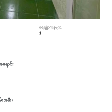
ရေချိုးကန်များ:
1
းအရောင်း
်းအနီး)