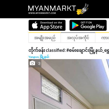
အမျိုးအမည်
အလုပ်အကိုင်
ကား
တိုက်ခန်း classified: #စမ်းချောင်းမြို့နယ်_ရ
Yangon, မြို့နယ်
3