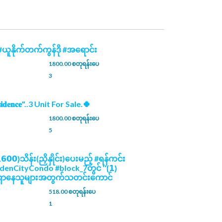
ယူနိုက်တက်ကွန်ဒို #အရောင်း
1800.00 စတုရန်းပေ
3
𝐞𝐬𝐢𝐝𝐞𝐧𝐜𝐞"..3 Unit For Sale.🍀
1800.00 စတုရန်းပေ
5
,𝟲𝟬𝟬}သိန်း(ညှိနှိုင်း)ပေးမည့် #ရန်ကင်း
ldenCityCondo #block_7တွင် ‘‘{𝟭}
𝐦’’ #ရှာနေသူများအတွက်သတင်းကောင်
518.00 စတုရန်းပေ
1