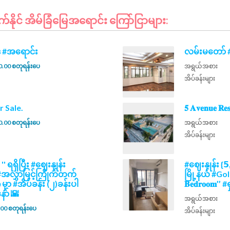
ိုင် အိမ်ခြံမြေအရောင်း ကြော်ငြာများ:
ု #အရောင်း
လမ်းမတော် #
.00 စတုရန်းပေ
အရွယ်အစား
အိပ်ခန်းများ
 For Sale.
𝟓 𝐀𝐯𝐞𝐧𝐮𝐞 
.00 စတုရန်းပေ
အရွယ်အစား
အိပ်ခန်းများ
𝒘 '' ရရှိပြီး #ဈေးနှုန်း
#ဈေးနှုန်း {𝟱
မည့် #အလွှာမြင့်ကြိုက်တက်
မြို့နယ် #Go
𝗲 မှာ #အိပ်ခန်း (၂)ခန်းပါ
𝐁𝐞𝐝𝐫𝐨𝐨
ာ် 🌇
အရွယ်အစား
00 စတုရန်းပေ
အိပ်ခန်းများ