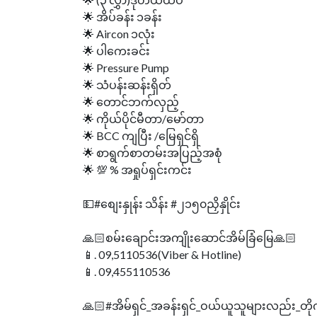
🌟 အိပ်ခန်း ၁ခန်း
🌟 Aircon ၁လုံး
🌟 ပါကေးခင်း
🌟 Pressure Pump
🌟 သံပန်းဆန်းရှိတ်
🌟 တောင်ဘက်လှည့်
🌟 ကိုယ်ပိုင်မီတာ/မော်တာ
🌟 BCC ကျပြီး /မြေရှင်ရှိ
🌟 စာရွက်စာတမ်းအပြည့်အစုံ
🌟 💯 % အရှုပ်ရှင်းကင်း
💵#စျေးနှုန်း သိန်း #၂၁၅၀ညှိနှိုင်း
🙏🏻စမ်းချောင်းအကျိုးဆောင်အိမ်ခြံမြေ🙏🏻
📱. 09,5110536(Viber & Hotline)
📱. 09,455110536