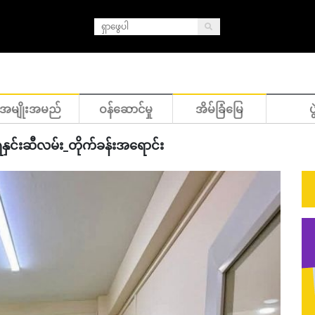
အမျိုးအမည်
ဝန်ဆောင်မှု
အိမ်ခြံမြေ
ပွ
ွှေနှင်းဆီလမ်း_တိုက်ခန်းအရောင်း