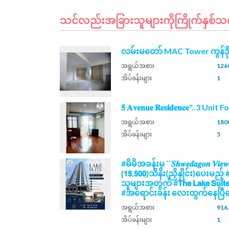
သင်လည်းအခြားသူများကိုကြိုက်နှစ်သက်န
လမ်းမတော် MAC Tower ကွန်ဒိ
အရွယ်အစား
1260
အိပ်ခန်းများ
1
𝟓 𝐀𝐯𝐞𝐧𝐮𝐞 𝐑𝐞𝐬𝐢𝐝𝐞𝐧𝐜𝐞"..3 Unit
အရွယ်အစား
1800
အိပ်ခန်းများ
5
#မိမိအခန်းမှ ``𝑺𝒉𝒘𝒆𝒅𝒂𝒈𝒐𝒏 𝑽𝒊𝒆
{𝟭𝟱,𝟱𝟬𝟬}သိန်း(ညှိနှိုင်း)ပေး
သူများအတွက် #𝗧𝗵𝗲 𝗟𝗮𝗸𝗲 𝗦𝘂𝗶
#အရောင်းခန်း လေးထွက်နေပြီနေ
အရွယ်အစား
916.
အိပ်ခန်းများ
1