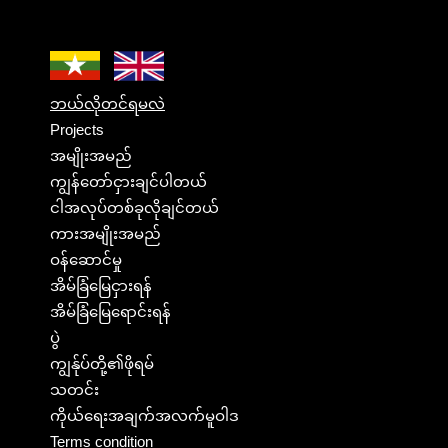
ဘယ်လိုတင်ရမလဲ
Projects
အမျိုးအမည်
ကျွန်တော်ငှားချင်ပါတယ်
ငါအလုပ်တစ်ခုလိုချင်တယ်
ကားအမျိုးအမည်
ဝန်ဆောင်မှု
အိမ်ခြံမြေငှားရန်
အိမ်ခြံမြေရောင်းရန်
ပွဲ
ကျွန်ုပ်တို့၏ဖိုရမ်
သတင်း
ကိုယ်ရေးအချက်အလက်မူဝါဒ
Terms condition