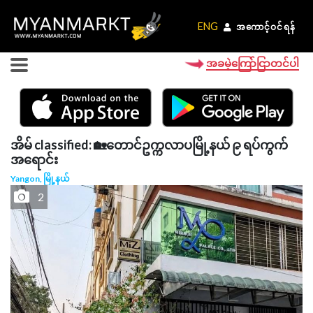
ENG
ENG
အကောင့်ဝင်ရန်
အကောင့်ဝင်ရန်
အခမဲ့ကြော်ငြာတင်ပါ
အိမ် classified: 🏡တောင်ဥက္ကလာပမြို့နယ် ၉ ရပ်ကွက်
အရောင်း
Yangon, မြို့နယ်
2