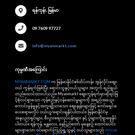
ရန်ကုန်၊, မြန်မာ
09 7609 97727
info@myanmarkt.com
ကုမ္ပဏီအကြောင်း
MYANMARKT.COM
က မြန်မာနိုင်ငံ၏ထိပ်တန်း အွန်လိုင်းဈေး
ဝယ် ကွန်ရက်ဖြစ်ပြီး ရောင်းသူနှင့်ဝယ်သူများ အတွက် ရည်ရွယ်
တည်ထောင်ထားပါသည်။ Myanmarkt ဈေးကွန်ရက်မှာဆိုရင်ဖြ
င့်စုံလင်စွာသော ကုန်စည်နှင့်ဝန်ဆောင်မှုများကို အရည်အသွေး
ကောင်းမွန်မှုနှင့်အတူချိုသာသော ဈေးနှုန်းများဖြင့် ကော်မရှင်ခ
ပေးစရာမလိုပဲ ဝယ်ယူ/ရောင်းချနိုင်ပါတယ်။ မြန်မာနိုင်ငံမှ
အနုပညာရှင်များ, စီးပွားရေးလုပ်ငန်းများ နှင့် ပွဲများကိုရှာဖွေနိုင်
ပါတယ်။ ရန်ကုန်, မန္တလေး, နေပြည်တော် မှနေ့စဥ် ထောင်ပေါင်း
များစွာသော ဝင်ရောက်ကြည့်ရှု့သူနှင့် ဝယ်သူများသည်
ကားအ