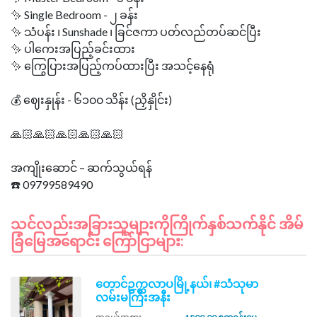
✨ Single Bedroom - ၂ ခန်း
✨ သံပန်း ၊ Sunshade ၊ ခြင်ဇကာ ပတ်လည်တပ်ဆင်ပြီး
✨ ပါကေးအပြည့်ခင်းထား
✨ ကြွေပြားအပြည့်ကပ်ထားပြီး အသင့်နေရုံ
💰 ဈေးနှုန်း - ၆၁၀၀ သိန်း (ညှိနှိုင်း)
🙏🏻🙏🏻🙏🏻🙏🏻🙏🏻
အကျိုးဆောင် – ဆက်သွယ်ရန်
သင်လည်းအခြားသူများကိုကြိုက်နှစ်သက်နိုင် အိမ်
ခြံမြေအရောင်း ကြော်ငြာများ:
တောင်ဥက္ကလာပမြို့နယ်၊ #သံသုမာ
လမ်းမကြီးအနီး