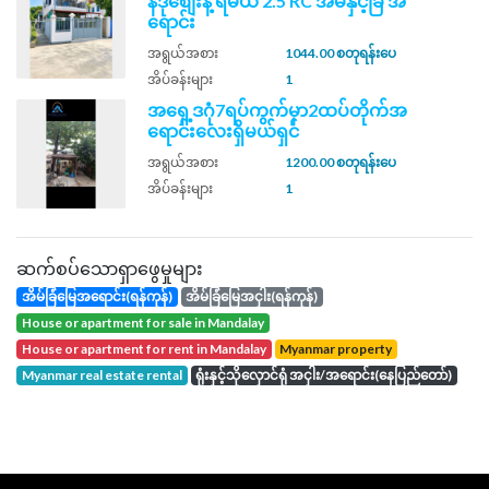
န်ဒိုစျေးနဲ့ ရမယ် 2.5 RC အိမ်နှင့်ခြံ အ
ရောင်း
အရွယ်အစား
1044.00 စတုရန်းပေ
အိပ်ခန်းများ
1
အရှေ့ဒဂုံ7ရပ်ကွက်မှာ2ထပ်တိုက်အ
ရောင်းလေးရှိမယ်ရှင်
အရွယ်အစား
1200.00 စတုရန်းပေ
အိပ်ခန်းများ
1
ဆက်စပ်သောရှာဖွေမှုများ
အိမ်ခြံမြေအရောင်း(ရန်ကုန်)
အိမ်ခြံမြေအငှါး(ရန်ကုန်)
house or apartment for sale in Mandalay
house or apartment for rent in Mandalay
Myanmar property
Myanmar real estate rental
ရုံးနှင့်သိုလှောင်ရုံ အငှါး/အရောင်း(နေပြည်တော်)