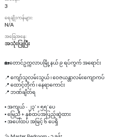
3
ရေချိုးကန်များ:
N/A
အခြေအနေ:
အသုံးပြုပြီး
🏡တောင်ဥက္ကလာပမြို့နယ် ၉ ရပ်ကွက် အရောင်း
📍 ကျော်သူလမ်းသွယ် ၊ ဝေဇယန္တာလမ်းကျောကပ်
📍 ထောင့်တိုက် ၊ နေရာကောင်း
📍 ဘဏ်ချိတ်ရ
▪️ အကျယ် - ၂၃’ × ၅၅’ ပေ
▪️ မြေညီ + နှစ်ထပ်အပြည့်ဆွဲထား
▪️ အပေါ်ထပ် အမြင့် ၆ ပေရှိ
✨ Master Bedroom - ၁ ခန်း