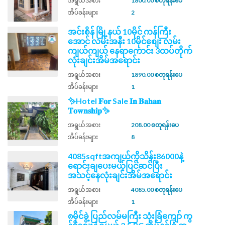
အရွယ်အစား
1800.00 စတုရန်းပေ
အိပ်ခန်းများ
2
အင်းစိန် မြို့နယ် 10မိုင် ကန်​​ကြီး
အောင် ​လမ်းအနီး 10မိုင်စျေး လမ်း
ကျယ်ကျယ် နေရာကောင်း 3ထပ်တိုက်
လုံးချင်းအိမ်အရောင်း
အရွယ်အစား
1890.00 စတုရန်းပေ
အိပ်ခန်းများ
1
✨Hotel 𝐅𝐨𝐫 Sale 𝐈𝐧 𝐁𝐚𝐡𝐚𝐧
𝐓𝐨𝐰𝐧𝐬𝐡𝐢𝐩✨
အရွယ်အစား
208.00 စတုရန်းပေ
အိပ်ခန်းများ
8
4085sqftအကျယ်ကိုသိန်း86000နဲ့
ရောင်းချပေးမယ့်ပြင်ဆင်ပြီး
အသင့်နေလုံးချင်းအိမ်အရောင်း
အရွယ်အစား
4085.00 စတုရန်းပေ
အိပ်ခန်းများ
1
၈မိုင်ခွဲ့ ပြည်လမ်မကြီး သုံးခြံကျော် ကွ