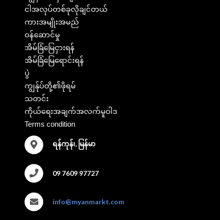
ငါအလုပ်တစ်ခုလိုချင်တယ်
ကားအမျိုးအမည်
ဝန်ဆောင်မှု
အိမ်ခြံမြေငှားရန်
အိမ်ခြံမြေရောင်းရန်
ပွဲ
ကျွန်ုပ်တို့၏ဖိုရမ်
သတင်း
ကိုယ်ရေးအချက်အလက်မူဝါဒ
Terms condition
ရန်ကုန်၊, မြန်မာ
09 7609 97727
info@myanmarkt.com