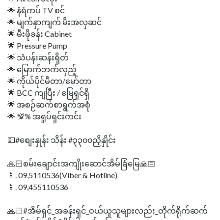
🌟 နံရံကပ် TV စင်
🌟 မျက်နှာကျက် မီးအလှဆင်
🌟 မီးဖိုခန်း Cabinet
🌟 Pressure Pump
🌟 သံပန်းဆန်းရှိတ်
🌟 မြောက်ဘက်လှည့်
🌟 ကိုယ်ပိုင်မီတာ/မော်တာ
🌟 BCC ကျပြီး / မြေရှင်ရှိ
🌟 အစဉ်ဆက်စာရွက်အစုံ
🌟 💯% အရှုပ်ရှင်းကင်း
💵#စျေးနှုန်း သိန်း #၃၃၀၀ညှိနှိုင်း
🙏🏻စမ်းချောင်းအကျိုးဆောင်အိမ်ခြံမြေ🙏🏻
📱. 09,5110536(Viber & Hotline)
📱. 09,455110536
🙏🏻#အိမ်ရှင်_အခန်းရှင်_ဝယ်ယူသူများလည်း_တိုက်ရိုက်ဆက်