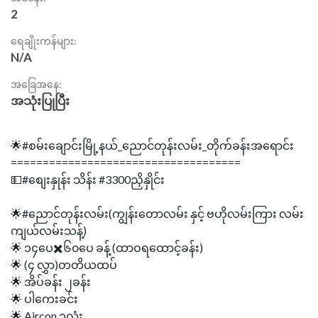
2
ရေချိုးကန်များ:
N/A
အခြေအနေ:
အသုံးပြုပြီး
🌟#စမ်းချောင်းမြို့နယ်_ညောင်တုန်းလမ်း_တိုက်ခန်းအရောင်း
====================================
💵#စျေးနှုန်း သိန်း #3300ညှိနှိုင်း
🌟#ညောင်တုန်းလမ်း(ကျွန်းတောလမ်း နှင့် ဗဟိုလမ်းကြား လမ်း
ကျယ်လမ်းသန့်)
🌟 ၁၄ပေ✖️၆၀ပေ ခန့် (ထာဝရထောင့်ခန်း)
🌟 (၄ လွှာ)တတိယထပ်
🌟 အိပ်ခန်း ၂ခန်း
🌟 ပါကေးခင်း
🌟 Aircon ၁လုံး