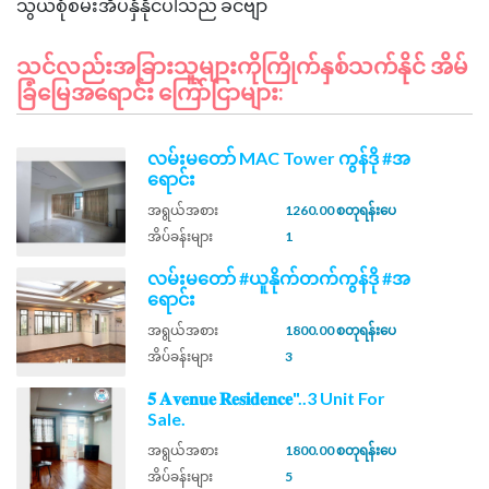
သင်လည်းအခြားသူများကိုကြိုက်နှစ်သက်နိုင် အိမ်
ခြံမြေအရောင်း ကြော်ငြာများ:
လမ်းမတော် MAC Tower ကွန်ဒို #အ
ရောင်း
အရွယ်အစား
1260.00 စတုရန်းပေ
အိပ်ခန်းများ
1
လမ်းမတော် #ယူနိုက်တက်ကွန်ဒို #အ
ရောင်း
အရွယ်အစား
1800.00 စတုရန်းပေ
အိပ်ခန်းများ
3
𝟓 𝐀𝐯𝐞𝐧𝐮𝐞 𝐑𝐞𝐬𝐢𝐝𝐞𝐧𝐜𝐞"..3 Unit For
Sale.
အရွယ်အစား
1800.00 စတုရန်းပေ
အိပ်ခန်းများ
5