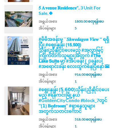
𝟓 𝐀𝐯𝐞𝐧𝐮𝐞 𝐑𝐞𝐬𝐢𝐝𝐞𝐧𝐜𝐞"..3 Unit For
Sale.🍀
အရွယ်အစား
1800.00 စတုရန်းပေ
အိပ်ခန်းများ
5
#မိမိအခန်းမှ ``𝑺𝒉𝒘𝒆𝒅𝒂𝒈𝒐𝒏 𝑽𝒊𝒆𝒘 '' ရရှိ
ပြီး #ဈေးနှုန်း {𝟭𝟱,𝟱𝟬𝟬}
သိန်း(ညှိနှိုင်း)ပေးမည့် #အလွှာမြင့်
ကြိုက်တက်သူများအတွက် #𝗧𝗵𝗲
𝗟𝗮𝗸𝗲 𝗦𝘂𝗶𝘁𝗲 မှာ #အိပ်ခန်း (၂)ခန်းပါ
#အရောင်းခန်း လေးထွက်နေပြီနော် 🌇
အရွယ်အစား
916.00 စတုရန်းပေ
အိပ်ခန်းများ
1
#ဈေးနှုန်း {𝟱,𝟲𝟬𝟬}သိန်း(ညှိနှိုင်း)ပေး
မည့် #ရန်ကင်းမြို့နယ်
#GoldenCityCondo #block_7တွင်
‘‘{𝟭} 𝐁𝐞𝐝𝐫𝐨𝐨𝐦’’ #ရှာနေသူများ
အတွက်သတင်းကောင်
အရွယ်အစား
518.00 စတုရန်းပေ
အိပ်ခန်းများ
1