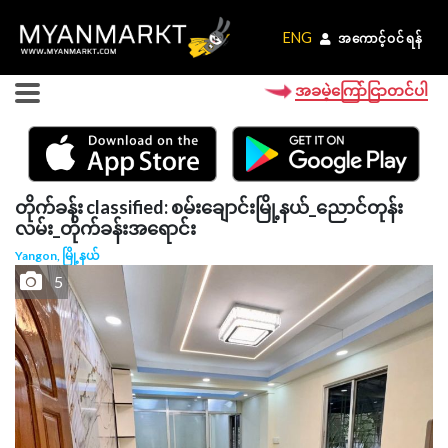
ENG
ENG
အကောင့်ဝင်ရန်
အကောင့်ဝင်ရန်
အခမဲ့ကြော်ငြာတင်ပါ
တိုက်ခန်း classified: စမ်းချောင်းမြို့နယ်_ညောင်တုန်း
လမ်း_တိုက်ခန်းအရောင်း
Yangon, မြို့နယ်
5