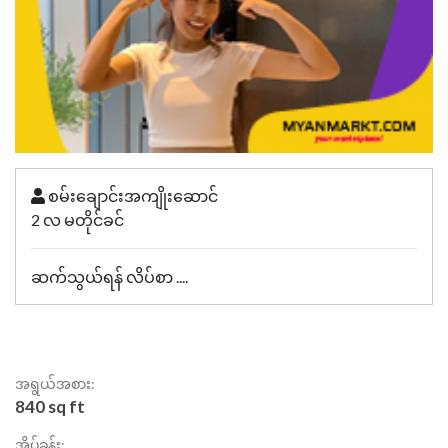
စမ်းချောင်းအကျိုးဆောင်
2 လ မတိုင်ခင်
ဆက်သွယ်ရန် လိပ်စာ ....
အရွယ်အစား:
840 sq ft
အိပ်ခန်း: