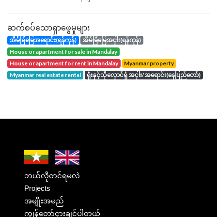
ဆက်စပ်သောရှာဖွေမှုများ
အိမ်ခြံမြေအရောင်း(ရန်ကုန်)
အိမ်ခြံမြေအငှါး(ရန်ကုန်)
house or apartment for sale in Mandalay
house or apartment for rent in Mandalay
Myanmar property
Myanmar real estate rental
ရုံးနှင့်သိုလှောင်ရုံ အငှါး/အရောင်း(နေပြည်တော်)
ဘယ်လိုတင်ရမလဲ
Projects
အမျိုးအမည်
ကျွန်တော်ငှားချင်ပါတယ်