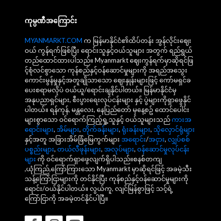
ကုမ္ပဏီအကြောင်း
MYANMARKT.COM
က မြန်မာနိုင်ငံ၏ထိပ်တန်း အွန်လိုင်းဈေး
ဝယ် ကွန်ရက်ဖြစ်ပြီး ရောင်းသူနှင့်ဝယ်သူများ အတွက် ရည်ရွယ်
တည်ထောင်ထားပါသည်။ Myanmarkt ဈေးကွန်ရက်မှာဆိုရင်ဖြ
င့်စုံလင်စွာသော ကုန်စည်နှင့်ဝန်ဆောင်မှုများကို အရည်အသွေး
ကောင်းမွန်မှုနှင့်အတူချိုသာသော ဈေးနှုန်းများဖြင့် ကော်မရှင်ခ
ပေးစရာမလိုပဲ ဝယ်ယူ/ရောင်းချနိုင်ပါတယ်။ မြန်မာနိုင်ငံမှ
အနုပညာရှင်များ, စီးပွားရေးလုပ်ငန်းများ နှင့် ပွဲများကိုရှာဖွေနိုင်
ပါတယ်။ ရန်ကုန်, မန္တလေး, နေပြည်တော် မှနေ့စဥ် ထောင်ပေါင်း
များစွာသော ဝင်ရောက်ကြည့်ရှု့သူနှင့် ဝယ်သူများသည်
ကားအ
ရောင်းများ
,
အိမ်များ
,
တိုက်ခန်းများ
,
ရုံးခန်းများ
,
သိုလှောင်ရုံများ
နှင့်အတူ အခြားအိမ်ခြံမြေကွက်များ
အရောင်း
/
အငှား
,
လျှပ်စစ်
ပစ္စည်းများ
,
တယ်လီဖုန်းများ
,
အလုပ်များ
,
ဝန်ဆောင်မှုလုပ်ငန်း
များ
ကို ဝင်ရောက်ရှာဖွေလျက်ရှိပါသည်။စနစ်တကျ
,ယုံကြည်,ကြော်ကြားသော Myanmarkt မှာဆိုရင်ဖြင့် အခမဲ့သီး
သန့်ကြော်ငြာများကို တင်နိုင်ပြီး ကုန်စည်နှင့်ဝန်ဆောင်မှုများကို
ရောင်း/ဝယ်နိုင်ပါတယ်။ လွယ်ကူ, လျင်မြန်စွာဖြင့် သင့်ရဲ့
ကြော်ငြာကို အခမဲ့တင်နိုင်ပါပြီ။