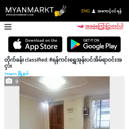
ENG
ENG
အကောင့်ဝင်ရန်
အကောင့်ဝင်ရန်
အခမဲ့ကြော်ငြာတင်ပါ
တိုက်ခန်း classified: #ရန်ကင်းရွှေအုန်းပင်အိမ်ရာဝင်းအ
ငှား
Yangon, မြို့နယ်
8