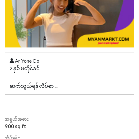
Ar Yone Oo
2 နှစ် မတိုင်ခင်
ဆက်သွယ်ရန် လိပ်စာ ....
အရွယ်အစား:
900 sq ft
အိပ်ခန်း: