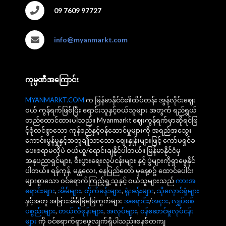
09 7609 97727
info@myanmarkt.com
ကုမ္ပဏီအကြောင်း
MYANMARKT.COM
က မြန်မာနိုင်ငံ၏ထိပ်တန်း အွန်လိုင်းဈေး
ဝယ် ကွန်ရက်ဖြစ်ပြီး ရောင်းသူနှင့်ဝယ်သူများ အတွက် ရည်ရွယ်
တည်ထောင်ထားပါသည်။ Myanmarkt ဈေးကွန်ရက်မှာဆိုရင်ဖြ
င့်စုံလင်စွာသော ကုန်စည်နှင့်ဝန်ဆောင်မှုများကို အရည်အသွေး
ကောင်းမွန်မှုနှင့်အတူချိုသာသော ဈေးနှုန်းများဖြင့် ကော်မရှင်ခ
ပေးစရာမလိုပဲ ဝယ်ယူ/ရောင်းချနိုင်ပါတယ်။ မြန်မာနိုင်ငံမှ
အနုပညာရှင်များ, စီးပွားရေးလုပ်ငန်းများ နှင့် ပွဲများကိုရှာဖွေနိုင်
ပါတယ်။ ရန်ကုန်, မန္တလေး, နေပြည်တော် မှနေ့စဥ် ထောင်ပေါင်း
များစွာသော ဝင်ရောက်ကြည့်ရှု့သူနှင့် ဝယ်သူများသည်
ကားအ
ရောင်းများ
,
အိမ်များ
,
တိုက်ခန်းများ
,
ရုံးခန်းများ
,
သိုလှောင်ရုံများ
နှင့်အတူ အခြားအိမ်ခြံမြေကွက်များ
အရောင်း
/
အငှား
,
လျှပ်စစ်
ပစ္စည်းများ
,
တယ်လီဖုန်းများ
,
အလုပ်များ
,
ဝန်ဆောင်မှုလုပ်ငန်း
များ
ကို ဝင်ရောက်ရှာဖွေလျက်ရှိပါသည်။စနစ်တကျ