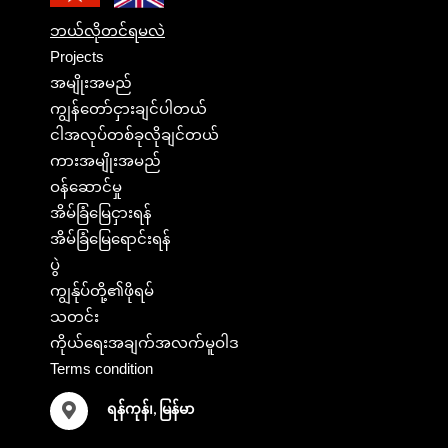
ဘယ်လိုတင်ရမလဲ
Projects
အမျိုးအမည်
ကျွန်တော်ငှားချင်ပါတယ်
ငါအလုပ်တစ်ခုလိုချင်တယ်
ကားအမျိုးအမည်
ဝန်ဆောင်မှု
အိမ်ခြံမြေငှားရန်
အိမ်ခြံမြေရောင်းရန်
ပွဲ
ကျွန်ုပ်တို့၏ဖိုရမ်
သတင်း
ကိုယ်ရေးအချက်အလက်မူဝါဒ
Terms condition
ရန်ကုန်၊, မြန်မာ