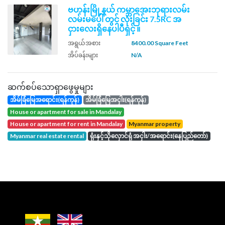
ဗဟန်းမြို့နယ် ကမ္ဘာ​အေးဘုရားလမ်း
လမ်းမပေါ် တွင် လုံးခြင်း 7.5RC အ
ငှားလေးရှိနေပါပီရှင့် ။
အရွယ်အစား
8400.00 Square Feet
အိပ်ခန်းများ
N/A
ဆက်စပ်သောရှာဖွေမှုများ
အိမ်ခြံမြေအရောင်း(ရန်ကုန်)
အိမ်ခြံမြေအငှါး(ရန်ကုန်)
house or apartment for sale in Mandalay
house or apartment for rent in Mandalay
Myanmar property
Myanmar real estate rental
ရုံးနှင့်သိုလှောင်ရုံ အငှါး/အရောင်း(နေပြည်တော်)