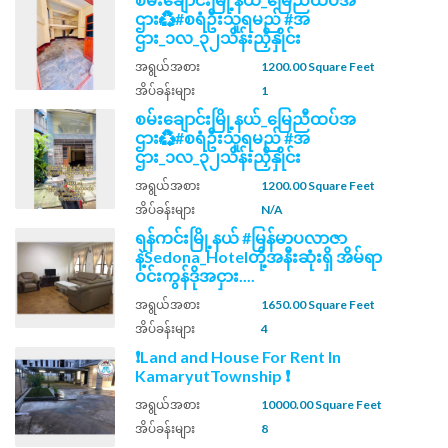
ဌား♻️#စရံဦးသူရမည် #အ
ဌား_၁လ_၃၂သိန်းညှိနှိုင်း
အရွယ်အစား
1200.00 Square Feet
အိပ်ခန်းများ
1
စမ်းချောင်းမြို့နယ်_မြေညီထပ်အ
ဌား♻️#စရံဦးသူရမည် #အ
ဌား_၁လ_၃၂သိန်းညှိနှိုင်း
အရွယ်အစား
1200.00 Square Feet
အိပ်ခန်းများ
N/A
ရန်ကင်းမြို့နယ် #မြန်မာပလာဇာ
နဲ့Sedona_Hotelတို့အနီးဆုံးရှိ အိမ်ရာ
ဝင်းကွန်ဒိုအငှား....
အရွယ်အစား
1650.00 Square Feet
အိပ်ခန်းများ
4
❗Land and House For Rent In
KamaryutTownship ❗
အရွယ်အစား
10000.00 Square Feet
အိပ်ခန်းများ
8