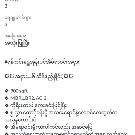
3
ရေချိုးကန်များ:
3
အခြေအနေ:
အသုံးပြုပြီး
#ရန်ကင်းရွှေအုန်းပင်အိမ်ရာဝင်းအငှား
💥💥 အငှား.....၆ သိန်း(ညှိနှိုင်း)💥💥
🍀 900 sqft
🍀 MBR1.BR2. AC 3
🍀 ကိုရီးယားပါကေးခင်းပြင်ပြီး
🍀 ၅ လွှာ ထောင့်ခန်းမို့ အလင်းရောင်နဲ့လေဝင်လေထွက်က
အလွန်ကောင်းပဲ
🍀 အိမ်ရာဝင်းမို့ကားပါကင်လည်း အဆင်ပြေ
🍀 အလှည့်ရွေးတတ်သူတွေရှောင်စရာမလိုတဲ့ အရှေ့လှည့်လေး