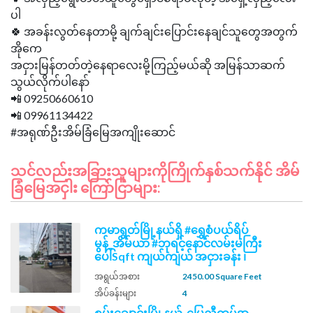
ပါ
🍀 အခန်းလွတ်နေတာမို့ ချက်ချင်းပြောင်းနေချင်သူတွေအတွက်
အိုကေ
အငှားမြန်တတ်တဲ့နေရာလေးမို့ကြည့်မယ်ဆို အမြန်သာဆက်
သွယ်လိုက်ပါနော်
📲 09250660610
📲 09961134422
သင်လည်းအခြားသူများကိုကြိုက်နှစ်သက်နိုင် အိမ်
ခြံမြေအငှါး ကြော်ငြာများ:
ကမာရွတ်မြို့နယ်ရှိ #ရွှေစံပယ်ရိပ်
မွန်_အိမ်ယာ #ဘုရင့်နောင်လမ်းမကြီး
ပေါ်Sqft ကျယ်ကျယ် အငှားခန်း ၊
အရွယ်အစား
2450.00 Square Feet
အိပ်ခန်းများ
4
စမ်းချောင်းမြို့နယ်_မြေညီထပ်အ