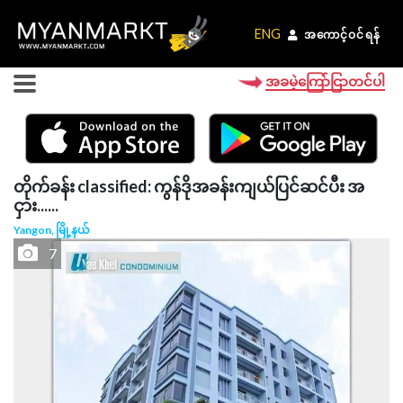
ENG
ENG
အကောင့်ဝင်ရန်
အကောင့်ဝင်ရန်
အခမဲ့ကြော်ငြာတင်ပါ
တိုက်ခန်း classified: ကွန်ဒိုအခန်းကျယ်ပြင်ဆင်ပီး အ
ငှား......
Yangon, မြို့နယ်
7