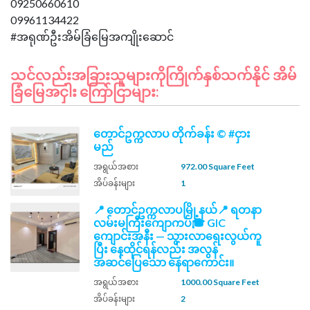
09250660610
09961134422
သင်လည်းအခြားသူများကိုကြိုက်နှစ်သက်နိုင် အိမ်
ခြံမြေအငှါး ကြော်ငြာများ:
တောင်ဥက္ကလာပ ‌တိုက်ခန်း ©️ #ငှား
မည်
အရွယ်အစား
972.00 Square Feet
အိပ်ခန်းများ
1
📍 တောင်ဥက္ကလာပမြို့နယ်📍 ရတနာ
လမ်းမကြီးကျောကပ်🎓 GIC
ကျောင်းအနီး — သွားလာရေးလွယ်ကူ
ပြီး နေထိုင်ရန်လည်း အလွန်
အဆင်ပြေသော နေရာကောင်း။
အရွယ်အစား
1000.00 Square Feet
အိပ်ခန်းများ
2