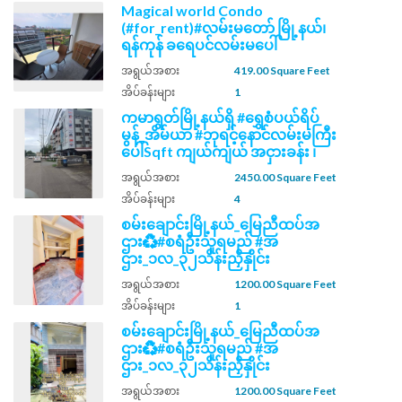
Magical world Condo
(#for_rent)#လမ်းမတော် မြို့နယ်၊
ရန်ကုန် ခရေပင်လမ်းမပေါ်
အရွယ်အစား
419.00 Square Feet
အိပ်ခန်းများ
1
ကမာရွတ်မြို့နယ်ရှိ #ရွှေစံပယ်ရိပ်
မွန်_အိမ်ယာ #ဘုရင့်နောင်လမ်းမကြီး
ပေါ်Sqft ကျယ်ကျယ် အငှားခန်း ၊
အရွယ်အစား
2450.00 Square Feet
အိပ်ခန်းများ
4
စမ်းချောင်းမြို့နယ်_မြေညီထပ်အ
ဌား♻️#စရံဦးသူရမည် #အ
ဌား_၁လ_၃၂သိန်းညှိနှိုင်း
အရွယ်အစား
1200.00 Square Feet
အိပ်ခန်းများ
1
စမ်းချောင်းမြို့နယ်_မြေညီထပ်အ
ဌား♻️#စရံဦးသူရမည် #အ
ဌား_၁လ_၃၂သိန်းညှိနှိုင်း
အရွယ်အစား
1200.00 Square Feet