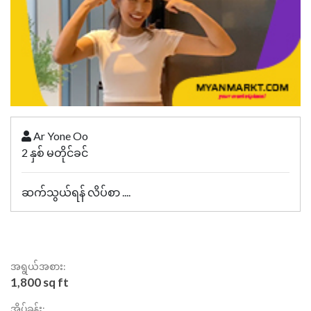
Ar Yone Oo
2 နှစ် မတိုင်ခင်
ဆက်သွယ်ရန် လိပ်စာ ....
အရွယ်အစား:
1,800 sq ft
အိပ်ခန်း: