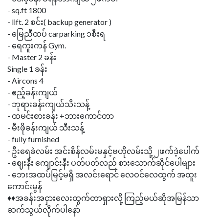
- sq.ft 1800
- lift. 2 စင်း( backup generator )
- မြေညီထပ် carparking ၁စီးရ
- ရေကူးကန် Gym.
- Master 2 ခန်း
Single 1 ခန်း
- Aircons 4
- ဧည့်ခန်းကျယ်
- ဘုရားခန်းကျယ်သီးသန့်
- ထမင်းစားခန်း +ဘားကောင်တာ
- မီးဖိုခန်းကျယ် သီးသန့်
- fully furnished
- ဦးရေခဲလမ်း အင်းစိန်လမ်းမနှင့်ဗဟိုလမ်းသို့ ၂ဖက်ဒဲ့ပေါက်
- ဈေးနီး ကျောင်းနီး ပတ်ပတ်လည် စားသောက်ဆိုင်ပေါများ
- ဘေးအထပ်မြင့်မရှိ အလင်းရောင် လေဝင်လေထွက် အထူး
ကောင်းမွန်
♦️♦️အခန်းအငှားလေးထွက်တာရှားလို့ ကြည့်မယ်ဆိုအမြန်သာ
ဆက်သွယ်လိုက်ပါနော်