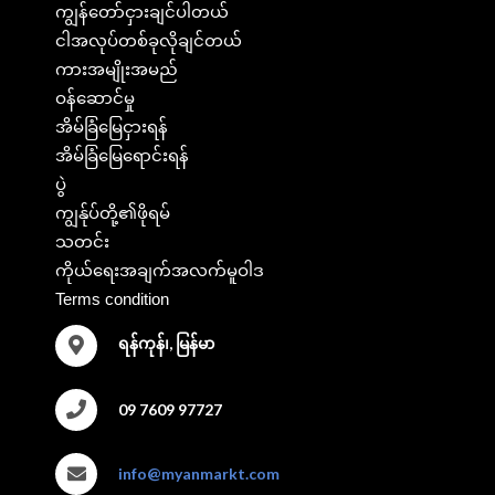
ကျွန်တော်ငှားချင်ပါတယ်
ငါအလုပ်တစ်ခုလိုချင်တယ်
ကားအမျိုးအမည်
ဝန်ဆောင်မှု
အိမ်ခြံမြေငှားရန်
အိမ်ခြံမြေရောင်းရန်
ပွဲ
ကျွန်ုပ်တို့၏ဖိုရမ်
သတင်း
ကိုယ်ရေးအချက်အလက်မူဝါဒ
Terms condition
ရန်ကုန်၊, မြန်မာ
09 7609 97727
info@myanmarkt.com