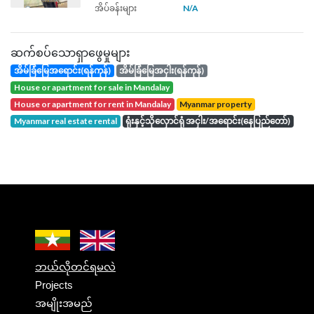
အိပ်ခန်းများ
N/A
ဆက်စပ်သောရှာဖွေမှုများ
အိမ်ခြံမြေအရောင်း(ရန်ကုန်)
အိမ်ခြံမြေအငှါး(ရန်ကုန်)
house or apartment for sale in Mandalay
house or apartment for rent in Mandalay
Myanmar property
Myanmar real estate rental
ရုံးနှင့်သိုလှောင်ရုံ အငှါး/အရောင်း(နေပြည်တော်)
ဘယ်လိုတင်ရမလဲ
Projects
အမျိုးအမည်