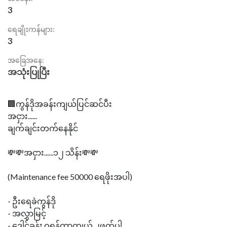
3
ရေချိုးကန်များ:
3
အခြေအနေ:
အသုံးပြုပြီး
🏢ကွန်ဒိုအခန်းကျယ်ပြင်ဆင်ပီး
အငှား......
ချက်ချင်းတက်နေနိုင်
💸💸အငှား......၁၂ သိန်း💸💸
(Maintenance fee 50000 ရေဖိုးအပါ)
- ဦးရေခဲကွန်ဒို
- အလွှာမြင့်
- ဒေါင့်ခန်း ဝရန်တာကျယ် ၂ဖက်ပါ