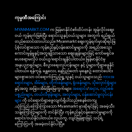
ကုမ္ပဏီအကြောင်း
MYANMARKT.COM
က မြန်မာနိုင်ငံ၏ထိပ်တန်း အွန်လိုင်းဈေး
ဝယ် ကွန်ရက်ဖြစ်ပြီး ရောင်းသူနှင့်ဝယ်သူများ အတွက် ရည်ရွယ်
တည်ထောင်ထားပါသည်။ Myanmarkt ဈေးကွန်ရက်မှာဆိုရင်ဖြ
င့်စုံလင်စွာသော ကုန်စည်နှင့်ဝန်ဆောင်မှုများကို အရည်အသွေး
ကောင်းမွန်မှုနှင့်အတူချိုသာသော ဈေးနှုန်းများဖြင့် ကော်မရှင်ခ
ပေးစရာမလိုပဲ ဝယ်ယူ/ရောင်းချနိုင်ပါတယ်။ မြန်မာနိုင်ငံမှ
အနုပညာရှင်များ, စီးပွားရေးလုပ်ငန်းများ နှင့် ပွဲများကိုရှာဖွေနိုင်
ပါတယ်။ ရန်ကုန်, မန္တလေး, နေပြည်တော် မှနေ့စဥ် ထောင်ပေါင်း
များစွာသော ဝင်ရောက်ကြည့်ရှု့သူနှင့် ဝယ်သူများသည်
ကားအ
ရောင်းများ
,
အိမ်များ
,
တိုက်ခန်းများ
,
ရုံးခန်းများ
,
သိုလှောင်ရုံများ
နှင့်အတူ အခြားအိမ်ခြံမြေကွက်များ
အရောင်း
/
အငှား
,
လျှပ်စစ်
ပစ္စည်းများ
,
တယ်လီဖုန်းများ
,
အလုပ်များ
,
ဝန်ဆောင်မှုလုပ်ငန်း
များ
ကို ဝင်ရောက်ရှာဖွေလျက်ရှိပါသည်။စနစ်တကျ
,ယုံကြည်,ကြော်ကြားသော Myanmarkt မှာဆိုရင်ဖြင့် အခမဲ့သီး
သန့်ကြော်ငြာများကို တင်နိုင်ပြီး ကုန်စည်နှင့်ဝန်ဆောင်မှုများကို
ရောင်း/ဝယ်နိုင်ပါတယ်။ လွယ်ကူ, လျင်မြန်စွာဖြင့် သင့်ရဲ့
ကြော်ငြာကို အခမဲ့တင်နိုင်ပါပြီ။