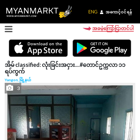
ENG
ENG
အကောင့်ဝင်ရန်
အကောင့်ဝင်ရန်
အခမဲ့ကြော်ငြာတင်ပါ
အိမ် classified: လုံးခြင်းအငှား....#​တောင်ဥက္ကလာ ၁၁
ရပ်ကွက်
Yangon, မြို့နယ်
3