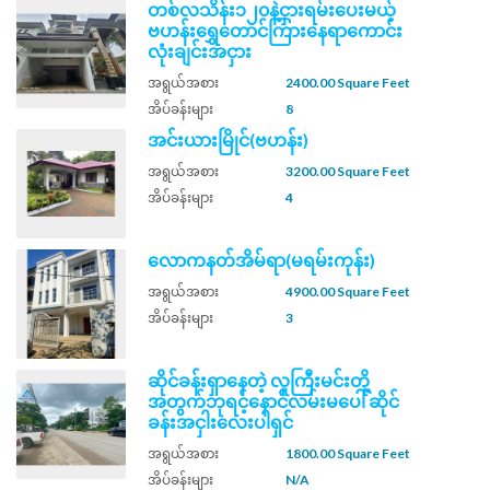
တစ်လသိန်း၁၂၀နဲ့ငှားရမ်းပေးမယ့်
ဗဟန်းရွှေတောင်ကြားနေရာကောင်း
လုံးချင်းအငှား
အရွယ်အစား
2400.00 Square Feet
အိပ်ခန်းများ
8
အင်းယားမြိုင်(ဗဟန်း)
အရွယ်အစား
3200.00 Square Feet
အိပ်ခန်းများ
4
လောကနတ်အိမ်ရာ(မရမ်းကုန်း)
အရွယ်အစား
4900.00 Square Feet
အိပ်ခန်းများ
3
ဆိုင်ခန်းရှာနေတဲ့ လူကြီးမင်းတို့
အတွက်ဘုရင့်နောင်လမ်းမပေါ် ဆိုင်
ခန်းအငှါးလေးပါရှင်
အရွယ်အစား
1800.00 Square Feet
အိပ်ခန်းများ
N/A