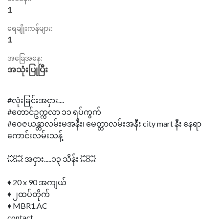
1
ရေချိုးကန်များ:
1
အခြေအနေ:
အသုံးပြုပြီး
#လုံးခြင်းအငှား....
#​တောင်ဥက္ကလာ ၁၁ ရပ်ကွက်
#ဝေဇယန္တာလမ်းမအနီး၊ မေတ္တာလမ်းအနီး city mart နီး နေရာ
ကောင်းလမ်းသန့်
💥💥 အငှား.....၁၃ သိန်း 💥💥
♦ 20 x 90 အကျယ်
♦ ၂ထပ်တိုက်
♦ MBR1.AC
contact