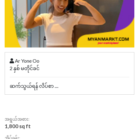
Ar Yone Oo
2 နှစ် မတိုင်ခင်
ဆက်သွယ်ရန် လိပ်စာ ....
အရွယ်အစား:
1,800 sq ft
အိပ်ခန်း: