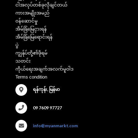
ငါအလုပ်တစ်ခုလိုချင်တယ်
ကားအမျိုးအမည်
ဝန်ဆောင်မှု
အိမ်ခြံမြေငှားရန်
အိမ်ခြံမြေရောင်းရန်
ပွဲ
ကျွန်ုပ်တို့၏ဖိုရမ်
သတင်း
ကိုယ်ရေးအချက်အလက်မူဝါဒ
Terms condition
ရန်ကုန်၊, မြန်မာ
09 7609 97727
info@myanmarkt.com