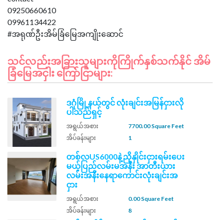
09250660610
09961134422
သင်လည်းအခြားသူများကိုကြိုက်နှစ်သက်နိုင် အိမ်
ခြံမြေအငှါး ကြော်ငြာများ:
ဒဂုံမြို့နယ်တွင် လုံးချင်းအမြန်ငှားလို
ပါသည်ရှင့်
အရွယ်အစား
7700.00 Square Feet
အိပ်ခန်းများ
1
တစ်လUS6000နဲ့ညှိနှိုင်းငှားရမ်းပေး
မယ့်ပြည်လမ်းမအနီး အာတီးယား
လမ်းအနီးနေရာကောင်းလုံးချင်းအ
ငှား
အရွယ်အစား
0.00 Square Feet
အိပ်ခန်းများ
8