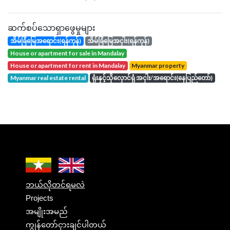
ဆက်စပ်သောရှာဖွေမှုများ
အိမ်ခြံမြေအရောင်း(ရန်ကုန်)
အိမ်ခြံမြေအငှါး(ရန်ကုန်)
house or apartment for sale in Mandalay
house or apartment for rent in Mandalay
Myanmar property
Myanmar real estate rental
ရုံးနှင့်သိုလှောင်ရုံ အငှါး/အရောင်း(နေပြည်တော်)
ဘယ်လိုတင်ရမလဲ
Projects
အမျိုးအမည်
ကျွန်တော်ငှားချင်ပါတယ်