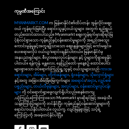
ကုမ္ပဏီအကြောင်း
MYANMARKT.COM
က မြန်မာနိုင်ငံ၏ထိပ်တန်း အွန်လိုင်းဈေး
ဝယ် ကွန်ရက်ဖြစ်ပြီး ရောင်းသူနှင့်ဝယ်သူများ အတွက် ရည်ရွယ်
တည်ထောင်ထားပါသည်။ Myanmarkt ဈေးကွန်ရက်မှာဆိုရင်ဖြ
င့်စုံလင်စွာသော ကုန်စည်နှင့်ဝန်ဆောင်မှုများကို အရည်အသွေး
ကောင်းမွန်မှုနှင့်အတူချိုသာသော ဈေးနှုန်းများဖြင့် ကော်မရှင်ခ
ပေးစရာမလိုပဲ ဝယ်ယူ/ရောင်းချနိုင်ပါတယ်။ မြန်မာနိုင်ငံမှ
အနုပညာရှင်များ, စီးပွားရေးလုပ်ငန်းများ နှင့် ပွဲများကိုရှာဖွေနိုင်
ပါတယ်။ ရန်ကုန်, မန္တလေး, နေပြည်တော် မှနေ့စဥ် ထောင်ပေါင်း
များစွာသော ဝင်ရောက်ကြည့်ရှု့သူနှင့် ဝယ်သူများသည်
ကားအ
ရောင်းများ
,
အိမ်များ
,
တိုက်ခန်းများ
,
ရုံးခန်းများ
,
သိုလှောင်ရုံများ
နှင့်အတူ အခြားအိမ်ခြံမြေကွက်များ
အရောင်း
/
အငှား
,
လျှပ်စစ်
ပစ္စည်းများ
,
တယ်လီဖုန်းများ
,
အလုပ်များ
,
ဝန်ဆောင်မှုလုပ်ငန်း
များ
ကို ဝင်ရောက်ရှာဖွေလျက်ရှိပါသည်။စနစ်တကျ
,ယုံကြည်,ကြော်ကြားသော Myanmarkt မှာဆိုရင်ဖြင့် အခမဲ့သီး
သန့်ကြော်ငြာများကို တင်နိုင်ပြီး ကုန်စည်နှင့်ဝန်ဆောင်မှုများကို
ရောင်း/ဝယ်နိုင်ပါတယ်။ လွယ်ကူ, လျင်မြန်စွာဖြင့် သင့်ရဲ့
ကြော်ငြာကို အခမဲ့တင်နိုင်ပါပြီ။