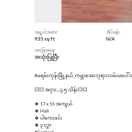
အရွယ်အစား:
အိပ်ခန်း:
935 sq ft
N/A
အခြေအနေ:
အသုံးပြုပြီး
#မရမ်းကုန်းမြို့နယ်_ကမ္ဘာ‌အေးဘုရားလမ်းမပေါ် တို
💥💥 အငှား....၄.၅ သိန်း💥💥
🍀 17 x 55 အကျယ်
🍀 Hall
🍀 ပါကေးခင်း
🍀 ‌၃ လွှာ
#Contact