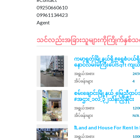
09250660610
09961134423
သင်လည်းအခြားသူများကိုကြိုက်နှစ်သက်နိ
ကမာရွတ်မြို့နယ်ရှိ #ရွှေစံပယ်ရိ
နောင်လမ်းမကြီးပေါ်Sqft ကျယ်
အရွယ်အစား
2450
အိပ်ခန်းများ
4
စမ်းချောင်းမြို့နယ်_မြေညီထ
#အဌား_၁လ_၃၂သိန်းညှိနှိုင်း
အရွယ်အစား
1200
အိပ်ခန်းများ
N/A
❗Land and House For Rent I
အရွယ်အစား
100