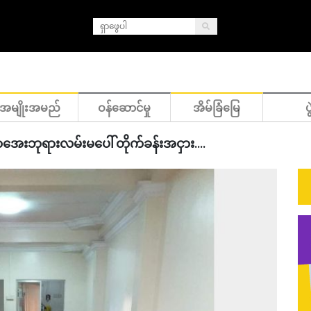
အမျိုးအမည်
ဝန်ဆောင်မှု
အိမ်ခြံမြေ
ပွ
္ဘာ‌အေးဘုရားလမ်းမပေါ် တိုက်ခန်းအငှား....