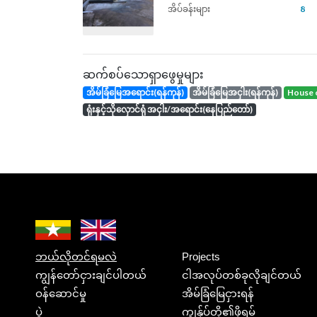
အိပ်ခန်းများ
8
ဆက်စပ်သောရှာဖွေမှုများ
အိမ်ခြံမြေအရောင်း(ရန်ကုန်)
အိမ်ခြံမြေအငှါး(ရန်ကုန်)
house 
ရုံးနှင့်သိုလှောင်ရုံ အငှါး/အရောင်း(နေပြည်တော်)
ဘယ်လိုတင်ရမလဲ
Projects
ကျွန်တော်ငှားချင်ပါတယ်
ငါအလုပ်တစ်ခုလိုချင်တယ်
ဝန်ဆောင်မှု
အိမ်ခြံမြေငှားရန်
ပွဲ
ကျွန်ုပ်တို့၏ဖိုရမ်