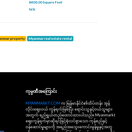
8400.00 Square Feet
N/A
yanmar property
Myanmar real estate rental
ကုမ္ပဏီအကြောင်း
MYANMARKT.COM
က မြန်မာနိုင်ငံ၏ထိပ်တန်း အွန်
လိုင်းဈေးဝယ် ကွန်ရက်ဖြစ်ပြီး ရောင်းသူနှင့်ဝယ်သူများ
အတွက် ရည်ရွယ်တည်ထောင်ထားပါသည်။ Myanmarkt
ဈေးကွန်ရက်မှာဆိုရင်ဖြင့်စုံလင်စွာသော ကုန်စည်နှင့်
ဝန်ဆောင်မှုများကို အရည်အသွေးကောင်းမွန်မှုနှင့်အတူ
om