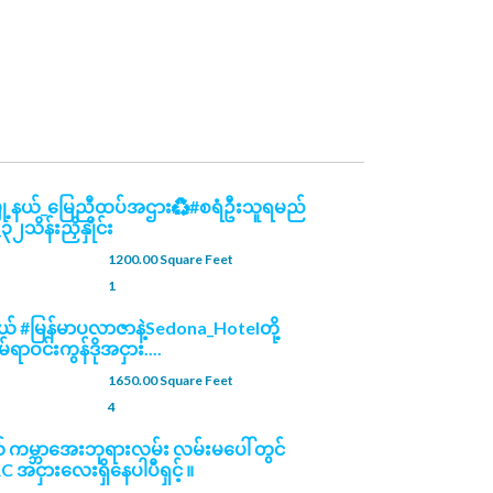
မြို့နယ်_မြေညီထပ်အဌား♻️#စရံဦးသူရမည်
ိန်းညှိနှိုင်း
1200.00 Square Feet
1
နယ် #မြန်မာပလာဇာနဲ့Sedona_Hotelတို့
မ်ရာဝင်းကွန်ဒိုအငှား....
1650.00 Square Feet
4
် ကမ္ဘာ​အေးဘုရားလမ်း လမ်းမပေါ် တွင်
RC အငှားလေးရှိနေပါပီရှင့် ။