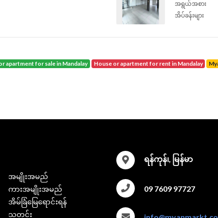
အရွယ်အစား
အိပ်ခန်းများ
or apartment for sale in Mandalay
house or apartment for rent in Mandalay
M
ရန်ကုန်၊, မြန်မာ
အမျိုးအမည်
09 7609 97727
ကားအမျိုးအမည်
အိမ်ခြံမြေရောင်းရန်
သတင်း
info@myanmarkt.c