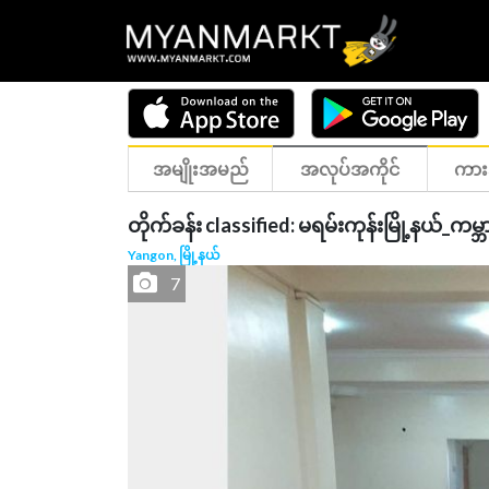
အမျိုးအမည်
အလုပ်အကိုင်
ကား
တိုက်ခန်း classified: မရမ်းကုန်းမြို့နယ်_ကမ
Yangon, မြို့နယ်
7