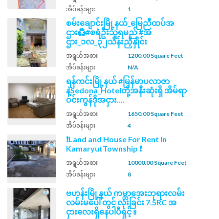
အိပ်ခန်းများ
1
စမ်းချောင်းမြို့နယ်_မြေညီထပ်အ
ဌား♻️#စရံဦးသူရမည် #အ
ဌား_၁လ_၃၂သိန်းညှိနှိုင်း
အရွယ်အစား
1200.00 Square Feet
အိပ်ခန်းများ
N/A
ရန်ကင်းမြို့နယ် #မြန်မာပလာဇာ
နဲ့Sedona_Hotelတို့အနီးဆုံးရှိ အိမ်ရာ
ဝင်းကွန်ဒိုအငှား....
အရွယ်အစား
1650.00 Square Feet
အိပ်ခန်းများ
4
❗Land and House For Rent In
KamaryutTownship ❗
အရွယ်အစား
10000.00 Square Feet
အိပ်ခန်းများ
8
ဗဟန်းမြို့နယ် ကမ္ဘာ​အေးဘုရားလမ်း
လမ်းမပေါ် တွင် လုံးခြင်း 7.5RC အ
ငှားလေးရှိနေပါပီရှင့် ။