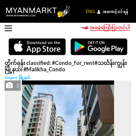
ENG
ENG
အကောင့်ဝင်ရန်
အကောင့်ဝင်ရန်
အခမဲ့ကြော်ငြာတင်ပါ
တိုက်ခန်း classified: #Condo_for_rent#သင်္ဃန်းကျွန်း
မြို့နယ်၊ #Malikha_Condo
Yangon, မြို့နယ်
1