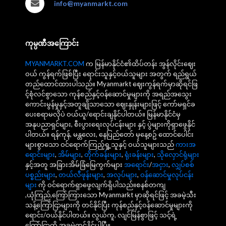
info@myanmarkt.com
ကုမ္ပဏီအကြောင်း
MYANMARKT.COM
က မြန်မာနိုင်ငံ၏ထိပ်တန်း အွန်လိုင်းဈေး
ဝယ် ကွန်ရက်ဖြစ်ပြီး ရောင်းသူနှင့်ဝယ်သူများ အတွက် ရည်ရွယ်
တည်ထောင်ထားပါသည်။ Myanmarkt ဈေးကွန်ရက်မှာဆိုရင်ဖြ
င့်စုံလင်စွာသော ကုန်စည်နှင့်ဝန်ဆောင်မှုများကို အရည်အသွေး
ကောင်းမွန်မှုနှင့်အတူချိုသာသော ဈေးနှုန်းများဖြင့် ကော်မရှင်ခ
ပေးစရာမလိုပဲ ဝယ်ယူ/ရောင်းချနိုင်ပါတယ်။ မြန်မာနိုင်ငံမှ
အနုပညာရှင်များ, စီးပွားရေးလုပ်ငန်းများ နှင့် ပွဲများကိုရှာဖွေနိုင်
ပါတယ်။ ရန်ကုန်, မန္တလေး, နေပြည်တော် မှနေ့စဥ် ထောင်ပေါင်း
များစွာသော ဝင်ရောက်ကြည့်ရှု့သူနှင့် ဝယ်သူများသည်
ကားအ
ရောင်းများ
,
အိမ်များ
,
တိုက်ခန်းများ
,
ရုံးခန်းများ
,
သိုလှောင်ရုံများ
နှင့်အတူ အခြားအိမ်ခြံမြေကွက်များ
အရောင်း
/
အငှား
,
လျှပ်စစ်
ပစ္စည်းများ
,
တယ်လီဖုန်းများ
,
အလုပ်များ
,
ဝန်ဆောင်မှုလုပ်ငန်း
များ
ကို ဝင်ရောက်ရှာဖွေလျက်ရှိပါသည်။စနစ်တကျ
,ယုံကြည်,ကြော်ကြားသော Myanmarkt မှာဆိုရင်ဖြင့် အခမဲ့သီး
သန့်ကြော်ငြာများကို တင်နိုင်ပြီး ကုန်စည်နှင့်ဝန်ဆောင်မှုများကို
ရောင်း/ဝယ်နိုင်ပါတယ်။ လွယ်ကူ, လျင်မြန်စွာဖြင့် သင့်ရဲ့
ကြော်ငြာကို အခမဲ့တင်နိုင်ပါပြီ။