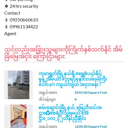
🍀 24 hrs security
Contact
📱 09250660610
📱 09961134422
သင်လည်းအခြားသူများကိုကြိုက်နှစ်သက်နိုင် အိမ်
ခြံမြေအငှါး ကြော်ငြာများ:
ကမာရွတ်မြို့နယ်ရှိ #ရွှေစံပယ်ရိပ်
မွန်_အိမ်ယာ #ဘုရင့်နောင်လမ်းမကြီး
ပေါ်Sqft ကျယ်ကျယ် အငှားခန်း ၊
အရွယ်အစား
2450.00 Square Feet
အိပ်ခန်းများ
4
စမ်းချောင်းမြို့နယ်_မြေညီထပ်အ
ဌား♻️#စရံဦးသူရမည် #အ
ဌား_၁လ_၃၂သိန်းညှိနှိုင်း
အရွယ်အစား
1200.00 Square Feet