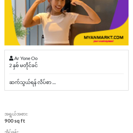
Ar Yone Oo
2 နှစ် မတိုင်ခင်
ဆက်သွယ်ရန် လိပ်စာ ....
အရွယ်အစား:
900 sq ft
အိပ်ခန်း: