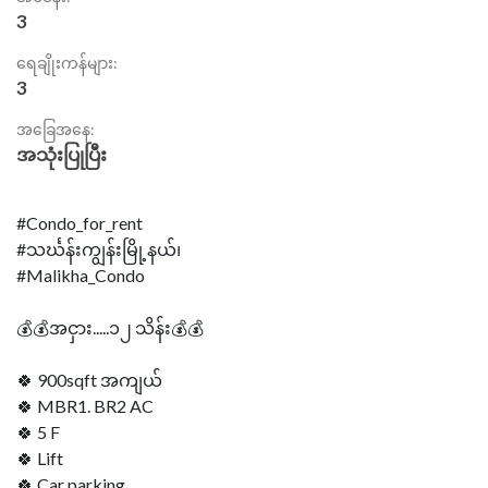
3
ရေချိုးကန်များ:
3
အခြေအနေ:
အသုံးပြုပြီး
#Condo_for_rent
#သင်္ဃန်းကျွန်းမြို့နယ်၊
#Malikha_Condo
💰💰အငှား.....၁၂ သိန်း💰💰
🍀 900sqft အကျယ်
🍀 MBR1. BR2 AC
🍀 5 F
🍀 Lift
🍀 Car parking