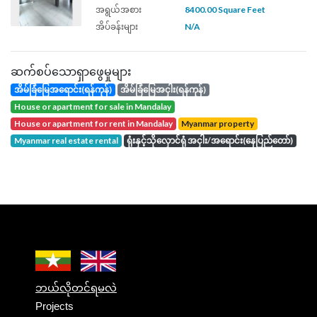
အရွယ်အစား
8400.00 Square Feet
အိပ်ခန်းများ
N/A
ဆက်စပ်သောရှာဖွေမှုများ
အိမ်ခြံမြေအရောင်း(ရန်ကုန်)
အိမ်ခြံမြေအငှါး(ရန်ကုန်)
house or apartment for sale in Mandalay
house or apartment for rent in Mandalay
Myanmar property
Myanmar real estate rental
ရုံးနှင့်သိုလှောင်ရုံ အငှါး/အရောင်း(နေပြည်တော်)
ဘယ်လိုတင်ရမလဲ
Projects