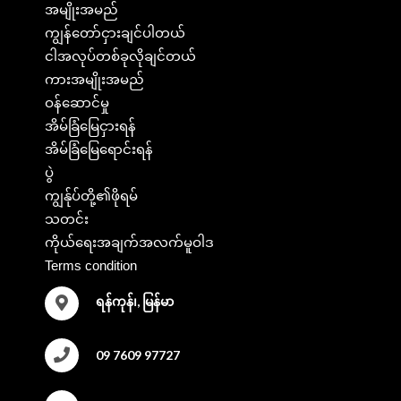
အမျိုးအမည်
ကျွန်တော်ငှားချင်ပါတယ်
ငါအလုပ်တစ်ခုလိုချင်တယ်
ကားအမျိုးအမည်
ဝန်ဆောင်မှု
အိမ်ခြံမြေငှားရန်
အိမ်ခြံမြေရောင်းရန်
ပွဲ
ကျွန်ုပ်တို့၏ဖိုရမ်
သတင်း
ကိုယ်ရေးအချက်အလက်မူဝါဒ
Terms condition
ရန်ကုန်၊, မြန်မာ
09 7609 97727