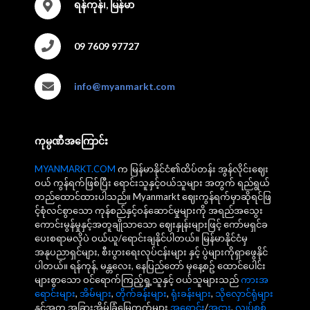
ရန်ကုန်၊, မြန်မာ
09 7609 97727
info@myanmarkt.com
ကုမ္ပဏီအကြောင်း
MYANMARKT.COM
က မြန်မာနိုင်ငံ၏ထိပ်တန်း အွန်လိုင်းဈေး
ဝယ် ကွန်ရက်ဖြစ်ပြီး ရောင်းသူနှင့်ဝယ်သူများ အတွက် ရည်ရွယ်
တည်ထောင်ထားပါသည်။ Myanmarkt ဈေးကွန်ရက်မှာဆိုရင်ဖြ
င့်စုံလင်စွာသော ကုန်စည်နှင့်ဝန်ဆောင်မှုများကို အရည်အသွေး
ကောင်းမွန်မှုနှင့်အတူချိုသာသော ဈေးနှုန်းများဖြင့် ကော်မရှင်ခ
ပေးစရာမလိုပဲ ဝယ်ယူ/ရောင်းချနိုင်ပါတယ်။ မြန်မာနိုင်ငံမှ
အနုပညာရှင်များ, စီးပွားရေးလုပ်ငန်းများ နှင့် ပွဲများကိုရှာဖွေနိုင်
ပါတယ်။ ရန်ကုန်, မန္တလေး, နေပြည်တော် မှနေ့စဥ် ထောင်ပေါင်း
များစွာသော ဝင်ရောက်ကြည့်ရှု့သူနှင့် ဝယ်သူများသည်
ကားအ
ရောင်းများ
,
အိမ်များ
,
တိုက်ခန်းများ
,
ရုံးခန်းများ
,
သိုလှောင်ရုံများ
နှင့်အတူ အခြားအိမ်ခြံမြေကွက်များ
အရောင်း
/
အငှား
,
လျှပ်စစ်