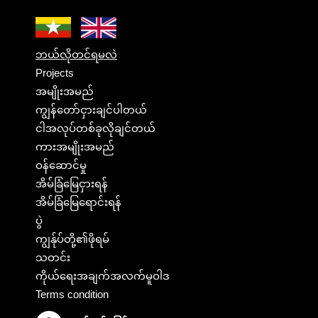
ဘယ်လိုတင်ရမလဲ
Projects
အမျိုးအမည်
ကျွန်တော်ငှားချင်ပါတယ်
ငါအလုပ်တစ်ခုလိုချင်တယ်
ကားအမျိုးအမည်
ဝန်ဆောင်မှု
အိမ်ခြံမြေငှားရန်
အိမ်ခြံမြေရောင်းရန်
ပွဲ
ကျွန်ုပ်တို့၏ဖိုရမ်
သတင်း
ကိုယ်ရေးအချက်အလက်မူဝါဒ
Terms condition