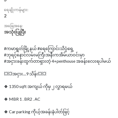
ရေချိုးကန်များ:
2
အခြေအနေ:
အသုံးပြုပြီး
#ကမာရွတ်မြို့နယ် #ရေကြောင်းသိပ္ပံရှေ့
#ဘုရင့်နောင်လမ်းမကြီးအနီးကအိမ်ယာဝင်းမှာ
#အငှားခန်းထွက်တာရှားတဲ့ 4+penthouse အခန်းလေးရပါမယ်
💥💥အငှား....9 သိန်း💥💥
🍀 1350 sqft အကျယ် ကိုမှ ၂ လွှာရမယ်
🍀 MBR 1 . BR2 . AC
🍀 Car parking ကိုယ့်အခန်းနံပါတ်ဖြင့်