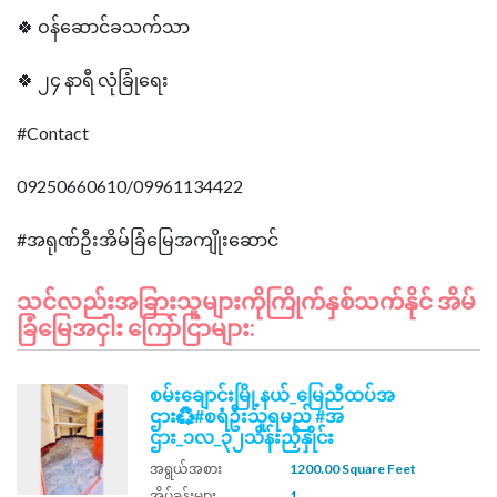
🍀 ဝန်ဆောင်ခသက်သာ
🍀 ၂၄ နာရီ လုံခြုံရေး
#Contact
09250660610/09961134422
သင်လည်းအခြားသူများကိုကြိုက်နှစ်သက်နိုင် အိမ်
ခြံမြေအငှါး ကြော်ငြာများ:
စမ်းချောင်းမြို့နယ်_မြေညီထပ်အ
ဌား♻️#စရံဦးသူရမည် #အ
ဌား_၁လ_၃၂သိန်းညှိနှိုင်း
အရွယ်အစား
1200.00 Square Feet
အိပ်ခန်းများ
1