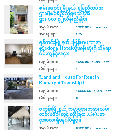
စမ်းချောင်းမြို့နယ်_မြေညီထပ်အ
ဌား♻️#စရံဦးသူရမည် #အ
ဌား_၁လ_၃၂သိန်းညှိနှိုင်း
အရွယ်အစား
1200.00 Square Feet
အိပ်ခန်းများ
N/A
ရန်ကင်းမြို့နယ် #မြန်မာပလာဇာ
နဲ့Sedona_Hotelတို့အနီးဆုံးရှိ အိမ်ရာ
ဝင်းကွန်ဒိုအငှား....
အရွယ်အစား
1650.00 Square Feet
အိပ်ခန်းများ
4
❗Land and House For Rent In
KamaryutTownship ❗
အရွယ်အစား
10000.00 Square Feet
အိပ်ခန်းများ
8
ဗဟန်းမြို့နယ် ကမ္ဘာ​အေးဘုရားလမ်း
လမ်းမပေါ် တွင် လုံးခြင်း 7.5RC အ
ငှားလေးရှိနေပါပီရှင့် ။
အရွယ်အစား
8400.00 Square Feet