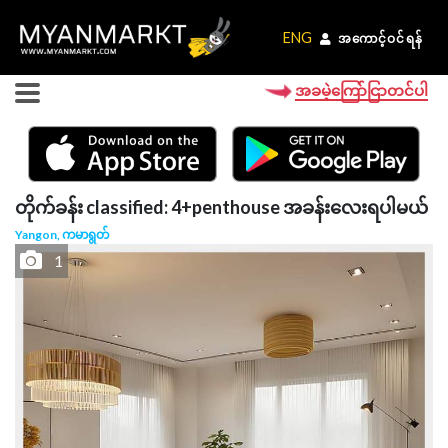
ENG
ENG
အကောင့်ဝင်ရန်
အကောင့်ဝင်ရန်
အခမဲ့ကြော်ငြာတင်ပါ
တိုက်ခန်း classified: 4+penthouse အခန်းလေးရပါမယ်
Yangon, ကမာရွတ်
1