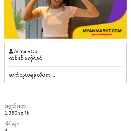
Ar Yone Oo
တစ်နှစ် မတိုင်ခင်
ဆက်သွယ်ရန် လိပ်စာ ....
အရွယ်အစား:
1,350 sq ft
အိပ်ခန်း:
3