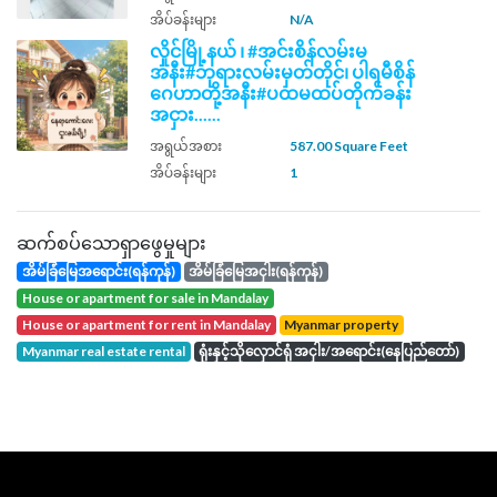
အိပ်ခန်းများ
N/A
လှိုင်မြို့နယ် ၊ #အင်းစိန်လမ်းမ
အနီး#ဘုရားလမ်းမှတ်တိုင်၊ ပါရမီစိန်
ဂေဟာတို့အနီး#ပထမထပ်တိုက်ခန်း
အငှား......
အရွယ်အစား
587.00 Square Feet
အိပ်ခန်းများ
1
ဆက်စပ်သောရှာဖွေမှုများ
အိမ်ခြံမြေအရောင်း(ရန်ကုန်)
အိမ်ခြံမြေအငှါး(ရန်ကုန်)
house or apartment for sale in Mandalay
house or apartment for rent in Mandalay
Myanmar property
Myanmar real estate rental
ရုံးနှင့်သိုလှောင်ရုံ အငှါး/အရောင်း(နေပြည်တော်)