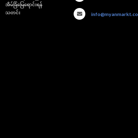
အိမ်ခြံမြေရောင်းရန်
သတင်း
info@myanmarkt.c