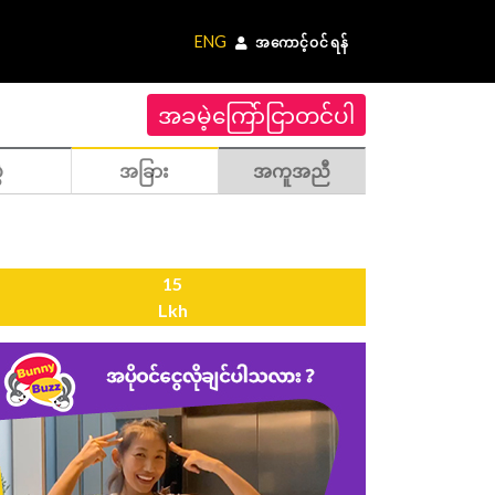
ENG
အကောင့်ဝင်ရန်
အခမဲ့ကြော်ငြာတင်ပါ
ဲ
အခြား
အကူအညီ
15
Lkh