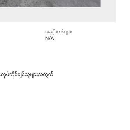
ရေချိုးကန်များ:
N/A
်းလုပ်ကိုင်ချင်သူများအတွက်