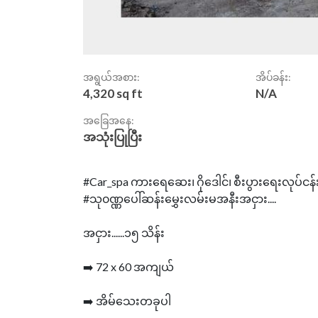
အရွယ်အစား:
အိပ်ခန်း:
4,320 sq ft
N/A
အခြေအနေ:
အသုံးပြုပြီး
#Car_spa ကားရေဆေး၊ ဂိုဒေါင်၊ စီးပွားရေးလုပ်ငန
#သု၀ဏ္ဏပေါ်ဆန်းမွှေးလမ်းမအနီးအငှား....
အငှား......၁၅ သိန်း
➡️ 72 x 60 အကျယ်
➡️ အိမ်သေးတခုပါ