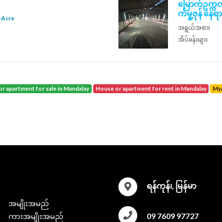
မြောက်ဥက္ကလ
က်မှု့ဇုန် နေ
 Acre
အရွယ်အစား
အိပ်ခန်းများ
or apartment for sale in Mandalay
house or apartment for rent in Mandalay
M
ရန်ကုန်၊, မြန်မာ
အမျိုးအမည်
09 7609 97727
ကားအမျိုးအမည်