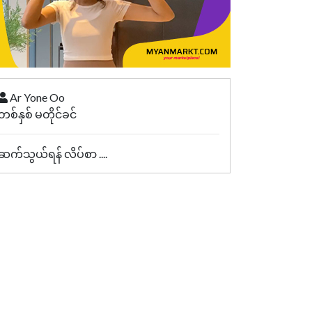
Ar Yone Oo
တစ်နှစ် မတိုင်ခင်
ဆက်သွယ်ရန် လိပ်စာ ....