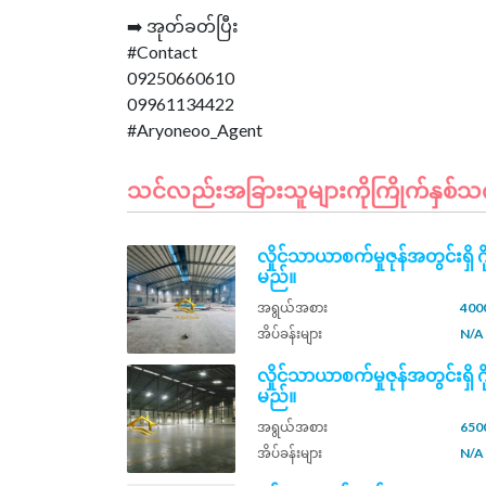
➡️ အုတ်ခတ်ပြီး
#Contact
09250660610
09961134422
သင်လည်းအခြားသူများကိုကြိုက်နှစ်သက်နိ
လှိုင်သာယာစက်မှုဇုန်အတွင်းရှိ 
မည်။
အရွယ်အစား
400
အိပ်ခန်းများ
N/A
လှိုင်သာယာစက်မှုဇုန်အတွင်းရှိ 
မည်။
အရွယ်အစား
6500
အိပ်ခန်းများ
N/A