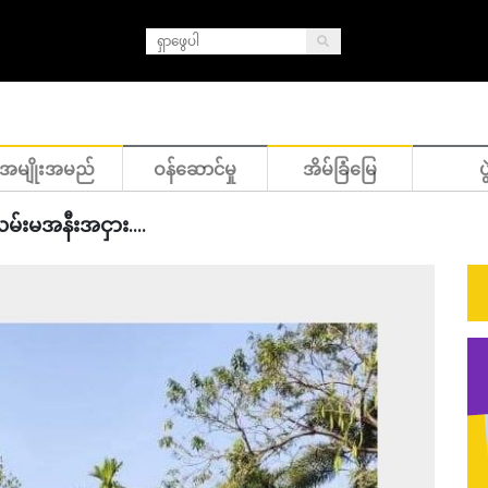
အမျိုးအမည်
ဝန်ဆောင်မှု
အိမ်ခြံမြေ
ပွ
လမ်းမအနီးအငှား....