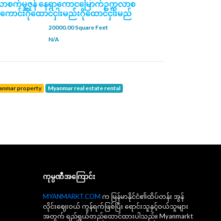
ာစက်မှု့ဇုန် နေရာကောငမြောက်ဥက္ကလာစ
ရာကောင်းဂိုထောင်ငှါးမည််းဂိုထောင်ငှါးမည်
20000.00 Square Feet
N/A
yanmar property
Myanmar real estate rental
ကုမ္ပဏီအကြောင်း
MYANMARKT.COM
က မြန်မာနိုင်ငံ၏ထိပ်တန်း အွန်
လိုင်းဈေးဝယ် ကွန်ရက်ဖြစ်ပြီး ရောင်းသူနှင့်ဝယ်သူများ
အတွက် ရည်ရွယ်တည်ထောင်ထားပါသည်။ Myanmarkt