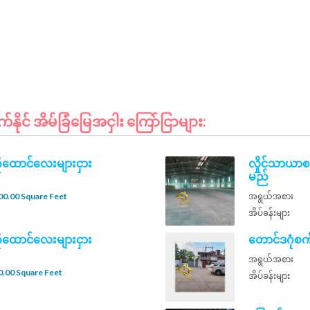
ုင် အိမ်ခြံမြေအငှါး ကြော်ငြာများ:
ဂိုထောင်လေးများငှား
လှိုင်သာယာစက
မည်
00.00 Square Feet
အရွယ်အစား
အိပ်ခန်းများ
ဂိုထောင်လေးများငှား
တောင်ဒဂုံစက်
အရွယ်အစား
.00 Square Feet
အိပ်ခန်းများ