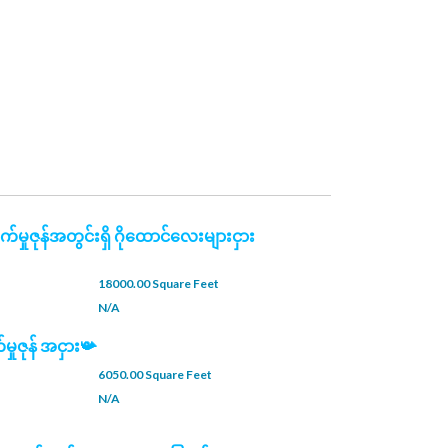
်မှုဇုန်အတွင်းရှိ ဂိုထောင်လေးများငှား
18000.00 Square Feet
N/A
မှုဇုန် အငှား📯
6050.00 Square Feet
N/A