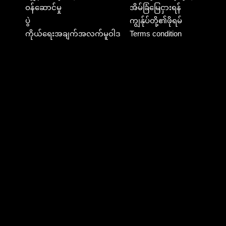
ဝန်ဆောင်မှု
အိမ်ခြံမြေငှားရန်
ပွဲ
ကျွန်ုပ်တို့၏ဖိုရမ်
ကိုယ်ရေးအချက်အလက်မူဝါဒ
Terms condition