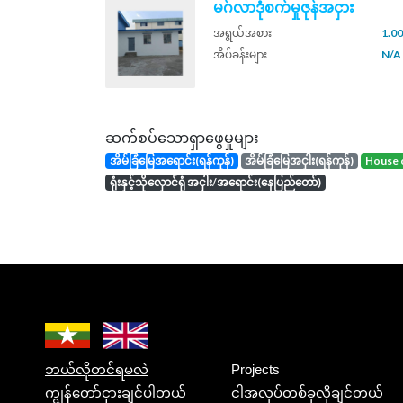
မဂ်လာဒုံစက်မှုဇုန်အငှား
အရွယ်အစား
1.00
အိပ်ခန်းများ
N/A
ဆက်စပ်သောရှာဖွေမှုများ
အိမ်ခြံမြေအရောင်း(ရန်ကုန်)
အိမ်ခြံမြေအငှါး(ရန်ကုန်)
house 
ရုံးနှင့်သိုလှောင်ရုံ အငှါး/အရောင်း(နေပြည်တော်)
ဘယ်လိုတင်ရမလဲ
Projects
ကျွန်တော်ငှားချင်ပါတယ်
ငါအလုပ်တစ်ခုလိုချင်တယ်