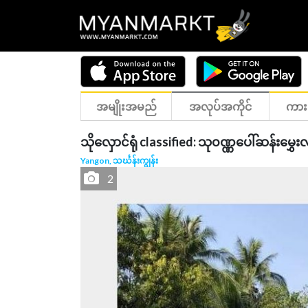
အမျိုးအမည်
အလုပ်အကိုင်
ကား
သိုလှောင်ရုံ classified: သု၀ဏ္ဏပေါ်ဆန်းမွှေး
Yangon, သင်္ဃန်းကျွန်း
2