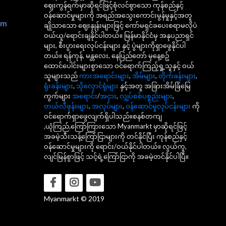
ဈေးကွန်ရက်မှာဆိုရင်ဖြင့်စုံလင်စွာသော ကုန်စည်နှင့်
ဝန်ဆောင်မှုများကို အရည်အသွေးကောင်းမွန်မှုနှင့်အတူ
om
ချိုသာသော ဈေးနှုန်းများဖြင့် ကော်မရှင်ခပေးစရာမလိုပဲ
ဝယ်ယူ/ရောင်းချနိုင်ပါတယ်။ မြန်မာနိုင်ငံမှ အနုပညာရှင်
များ, စီးပွားရေးလုပ်ငန်းများ နှင့် ပွဲများကိုရှာဖွေနိုင်ပါ
တယ်။ ရန်ကုန်, မန္တလေး, နေပြည်တော် မှနေ့စဥ်
ထောင်ပေါင်းများစွာသော ဝင်ရောက်ကြည့်ရှု့သူနှင့် ဝယ်
သူများသည်
ကားအရောင်းများ
,
အိမ်များ
,
တိုက်ခန်းများ
,
ရုံးခန်းများ
,
သိုလှောင်ရုံများ
နှင့်အတူ အခြားအိမ်ခြံမြေ
ကွက်များ
အရောင်း
/
အငှား
,
လျှပ်စစ်ပစ္စည်းများ
,
တယ်လီဖုန်းများ
,
အလုပ်များ
,
ဝန်ဆောင်မှုလုပ်ငန်းများ
ကို
ဝင်ရောက်ရှာဖွေလျက်ရှိပါသည်။စနစ်တကျ
,ယုံကြည်,ကြော်ကြားသော Myanmarkt မှာဆိုရင်ဖြင့်
အခမဲ့သီးသန့်ကြော်ငြာများကို တင်နိုင်ပြီး ကုန်စည်နှင့်
ဝန်ဆောင်မှုများကို ရောင်း/ဝယ်နိုင်ပါတယ်။ လွယ်ကူ,
လျင်မြန်စွာဖြင့် သင့်ရဲ့ကြော်ငြာကို အခမဲ့တင်နိုင်ပါပြီ။
Myanmarkt © 2019