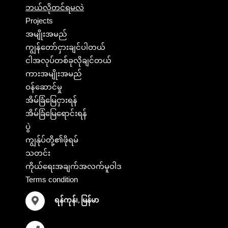
ဘယ်လိုတင်ရမလဲ
Projects
အမျိုးအမည်
ကျွန်တော်ငှားချင်ပါတယ်
ငါအလုပ်တစ်ခုလိုချင်တယ်
ကားအမျိုးအမည်
ဝန်ဆောင်မှု
အိမ်ခြံမြေငှားရန်
အိမ်ခြံမြေရောင်းရန်
ပွဲ
ကျွန်ုပ်တို့၏ဖိုရမ်
သတင်း
ကိုယ်ရေးအချက်အလက်မူဝါဒ
Terms condition
ရန်ကုန်၊, မြန်မာ