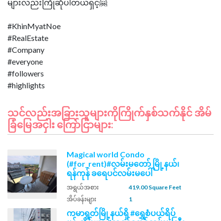
များလည်းကြိုဆိုပါတယ်ရှင့်🤗
#KhinMyatNoe
#RealEstate
#Company
#everyone
#followers
သင်လည်းအခြားသူများကိုကြိုက်နှစ်သက်နိုင် အိမ်
ခြံမြေအငှါး ကြော်ငြာများ:
Magical world Condo
(#for_rent)#လမ်းမတော် မြို့နယ်၊
ရန်ကုန် ခရေပင်လမ်းမပေါ်
အရွယ်အစား
419.00 Square Feet
အိပ်ခန်းများ
1
ကမာရွတ်မြို့နယ်ရှိ #ရွှေစံပယ်ရိပ်