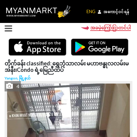
ENG
ENG
အကောင့်ဝင်ရန်
အကောင့်ဝင်ရန်
အခမဲ့ကြော်ငြာတင်ပါ
တိုက်ခန်း classified: ရွှေဘုံသာလမ်း မဟာဗန္ဓုလလမ်းမ
အနီး၊Condo ရဲ့မြေညီထပ်
Yangon, မြို့နယ်
4