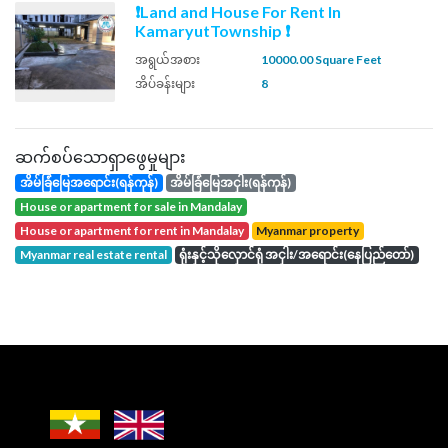
❗Land and House For Rent In
KamaryutTownship ❗
အရွယ်အစား
10000.00 Square Feet
အိပ်ခန်းများ
8
ဆက်စပ်သောရှာဖွေမှုများ
အိမ်ခြံမြေအရောင်း(ရန်ကုန်)
အိမ်ခြံမြေအငှါး(ရန်ကုန်)
house or apartment for sale in Mandalay
house or apartment for rent in Mandalay
Myanmar property
Myanmar real estate rental
ရုံးနှင့်သိုလှောင်ရုံ အငှါး/အရောင်း(နေပြည်တော်)