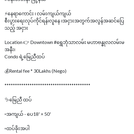
⚡နေရာကောင်း ၊ လမ်းကျယ်ကျယ်
စီးပွားရေးလုပ်ကိုင်ရန်၊လူနေ ၊အငှားအတွက်အလွန်အဆင်‌ပြေ
သည့် အငှား
Location 👉 Downtown #ရွှေဘုံသာလမ်း မဟာဗန္ဓုလလမ်းမ
အနီး၊
Condo ရဲ့မြေညီထပ်
💰Rental fee * 30Lakhs (Nego)
*****************************************
✨မြေညီ ထပ်
▫️အကျယ် - ပေ18' × 50'
▫️ထပ်ခိုးအပါ