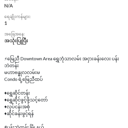
N/A
ရေချိုးကန်များ:
1
အခြေအနေ:
အသုံးပြုပြီး
⚡မြေညီ Downtown Area ရွှေဘုံသာလမ်း အငှားခန်းလေး ပန်း
ဘဲတန်း
မဟာဗန္ဓုလလမ်းမ
Condo ရဲ့မြေညီထပ်
♦ရွှေဆိုင်တန်း
♦ရွှေဆိုင်ဖွင့်ဖို့သင့်တော်
♦လုပ်ငန်းအစုံ
♦ဆိုင်ခန်းဖွင့်ရန်
#ပန်းဘဲတန်း မြို့နယ်