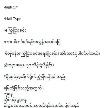
▫️high 17'
▫️Hall Type
▫️ကြွေပြားခင်း
▫️ကားပါကင်ရပ်ရန်အလွန်အဆင်ပြေ
▫️မီးဖိုခန်းကြွေပြားခင်း၊ရေချိုးခန်း ၊ အိမ်သာ1စုံပါဝင်ပါတယ်။
💰အငှားဈေး- ၃၀ သိန်း(ညှိနှိုင်း)
#ပိုင်ရှင်နှင့်တိုက်ရိုက်ညှိနှိုင်းနိုင်ပါသည်
မြေညီဖြစ်သည့်အတွက် ၊
လူနေ
ဆိုင်ခန်းဖွင့်ရန်၊
စီးပွားရေးလုပ်ရန် ကားရပ်ရန်အဆင်ပြေပါသည်