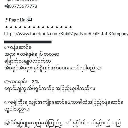
📲09775677778
🚩Page Link⬇⬇
▲▲▲▲▲▲▲▲▲▲▲▲▲▲▲
https://www.facebook.com/KhinMyatNoeRealEstateCompany
▄▄▄▄▄▄▄▄▄▄▄▄▄▄▄
👉ဝန်ဆောင်ခ
အငှား = တစ်နှစ်ချုပ် တလစာ
ခြောက်လချုပ်လဝက်စာ
အိမ်ရှင်အိမ်ငှား နှစ်ဦးနှစ်ဖက်ပေးဆောင်ရပါမည် 👈
👉အရောင်း = 2 %
ရောင်းချသူ အိမ်ရှင်ဘက်မှ အပြည့်ယူပါသည်👈
👉စရံကြီးချလျှင်အကျိုးဆောင်ခ2/:တခါထဲအပြည့်ဝန်ဆောင်ခ
ယူပါသည်👈
🤗အိမ်ရှင်များလည်းယုံကြည်စွာအပ်နှံနိုင်ပါတယ်ရှင့် ဧည့်သည်