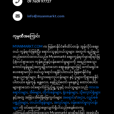
09 7609 97727
info@myanmarkt.com
ကုမ္ပဏီအကြောင်း
MYANMARKT.COM
က မြန်မာနိုင်ငံ၏ထိပ်တန်း အွန်လိုင်းဈေး
ဝယ် ကွန်ရက်ဖြစ်ပြီး ရောင်းသူနှင့်ဝယ်သူများ အတွက် ရည်ရွယ်
တည်ထောင်ထားပါသည်။ Myanmarkt ဈေးကွန်ရက်မှာဆိုရင်ဖြ
င့်စုံလင်စွာသော ကုန်စည်နှင့်ဝန်ဆောင်မှုများကို အရည်အသွေး
ကောင်းမွန်မှုနှင့်အတူချိုသာသော ဈေးနှုန်းများဖြင့် ကော်မရှင်ခ
ပေးစရာမလိုပဲ ဝယ်ယူ/ရောင်းချနိုင်ပါတယ်။ မြန်မာနိုင်ငံမှ
အနုပညာရှင်များ, စီးပွားရေးလုပ်ငန်းများ နှင့် ပွဲများကိုရှာဖွေနိုင်
ပါတယ်။ ရန်ကုန်, မန္တလေး, နေပြည်တော် မှနေ့စဥ် ထောင်ပေါင်း
များစွာသော ဝင်ရောက်ကြည့်ရှု့သူနှင့် ဝယ်သူများသည်
ကားအ
ရောင်းများ
,
အိမ်များ
,
တိုက်ခန်းများ
,
ရုံးခန်းများ
,
သိုလှောင်ရုံများ
နှင့်အတူ အခြားအိမ်ခြံမြေကွက်များ
အရောင်း
/
အငှား
,
လျှပ်စစ်
ပစ္စည်းများ
,
တယ်လီဖုန်းများ
,
အလုပ်များ
,
ဝန်ဆောင်မှုလုပ်ငန်း
များ
ကို ဝင်ရောက်ရှာဖွေလျက်ရှိပါသည်။စနစ်တကျ
,ယုံကြည်,ကြော်ကြားသော Myanmarkt မှာဆိုရင်ဖြင့် အခမဲ့သီး