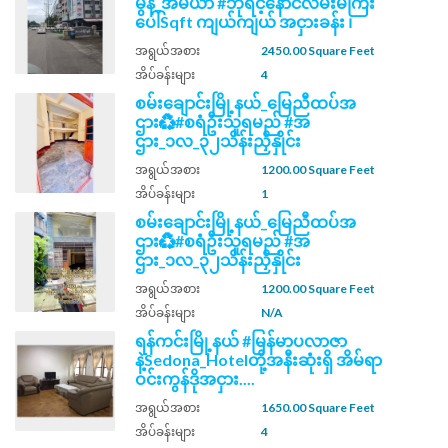
မွန်_အိမ်ယာ #ဘုရင့်နောင်လမ်းမကြီး
ပေါ်Sqft ကျယ်ကျယ် အငှားခန်း ၊
အရွယ်အစား
2450.00 Square Feet
အိပ်ခန်းများ
4
စမ်းချောင်းမြို့နယ်_မြေညီထပ်အ
ဌား♻️#စရံဦးသူရမည် #အ
ဌား_၁လ_၃၂သိန်းညှိနှိုင်း
အရွယ်အစား
1200.00 Square Feet
အိပ်ခန်းများ
1
စမ်းချောင်းမြို့နယ်_မြေညီထပ်အ
ဌား♻️#စရံဦးသူရမည် #အ
ဌား_၁လ_၃၂သိန်းညှိနှိုင်း
အရွယ်အစား
1200.00 Square Feet
အိပ်ခန်းများ
N/A
ရန်ကင်းမြို့နယ် #မြန်မာပလာဇာ
နဲ့Sedona_Hotelတို့အနီးဆုံးရှိ အိမ်ရာ
ဝင်းကွန်ဒိုအငှား....
အရွယ်အစား
1650.00 Square Feet
အိပ်ခန်းများ
4