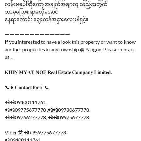
လမ်းမပေါ်ဆိုတော့ အချက်အချာကျသည့်အတွက်
ဘာမှပြောစရာမလိုအောင်
နေရာကောင်း ဈေးတန်အငှားလေးပါရှင့်။
➖➖➖➖➖➖➖➖➖➖➖➖➖
If you interested to have a look this property or want to know
another properties in any township @ Yangon ,Please contact
us ..,
𝐊𝐇𝐈𝐍 𝐌𝐘𝐀𝐓 𝐍𝐎𝐄 𝐑𝐞𝐚𝐥 𝐄𝐬𝐭𝐚𝐭𝐞 𝐂𝐨𝐦𝐩𝐚𝐧𝐲 𝐋𝐢𝐦𝐢𝐭𝐞𝐝.
📞📱𝐂𝐨𝐧𝐭𝐚𝐜𝐭 𝐟𝐨𝐫📱📞
📲📲09400111761
📲📲09775677778 ,📲📲09780677778
📲📲09766277778, 📲📲09975677778
Viber 🔛 📲+959775677778
📲09400111761