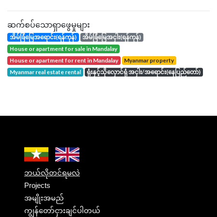
ဆက်စပ်သောရှာဖွေမှုများ
အိမ်ခြံမြေအရောင်း(ရန်ကုန်)
အိမ်ခြံမြေအငှါး(ရန်ကုန်)
house or apartment for sale in Mandalay
house or apartment for rent in Mandalay
Myanmar property
Myanmar real estate rental
ရုံးနှင့်သိုလှောင်ရုံ အငှါး/အရောင်း(နေပြည်တော်)
ဘယ်လိုတင်ရမလဲ
Projects
အမျိုးအမည်
ကျွန်တော်ငှားချင်ပါတယ်