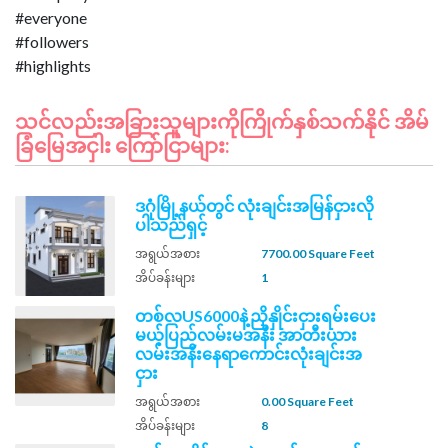
#everyone
#followers
သင်လည်းအခြားသူများကိုကြိုက်နှစ်သက်နိုင် အိမ်
ခြံမြေအငှါး ကြော်ငြာများ:
ဒဂုံမြို့နယ်တွင် လုံးချင်းအမြန်ငှားလို
ပါသည်ရှင့်
အရွယ်အစား
7700.00 Square Feet
အိပ်ခန်းများ
1
တစ်လUS6000နဲ့ညှိနှိုင်းငှားရမ်းပေး
မယ့်ပြည်လမ်းမအနီး အာတီးယား
လမ်းအနီးနေရာကောင်းလုံးချင်းအ
ငှား
အရွယ်အစား
0.00 Square Feet
အိပ်ခန်းများ
8