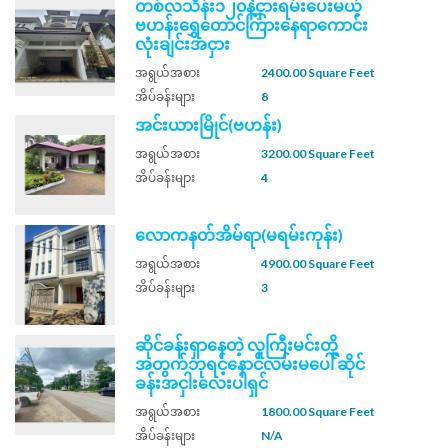
တစ်လသိန်း၁၂၀နဲ့ငှားရမ်းပေးမယ့်
ဗဟန်းရွှေတောင်ကြားနေရာကောင်း
လုံးချင်းအငှား
အရွယ်အစား
2400.00 Square Feet
အိပ်ခန်းများ
8
အင်းယားမြိုင်(ဗဟန်း)
အရွယ်အစား
3200.00 Square Feet
အိပ်ခန်းများ
4
လောကနတ်အိမ်ရာ(မရမ်းကုန်း)
အရွယ်အစား
4900.00 Square Feet
အိပ်ခန်းများ
3
ဆိုင်ခန်းရှာနေတဲ့ လူကြီးမင်းတို့
အတွက်ဘုရင့်နောင်လမ်းမပေါ် ဆိုင်
ခန်းအငှါးလေးပါရှင်
အရွယ်အစား
1800.00 Square Feet
အိပ်ခန်းများ
N/A