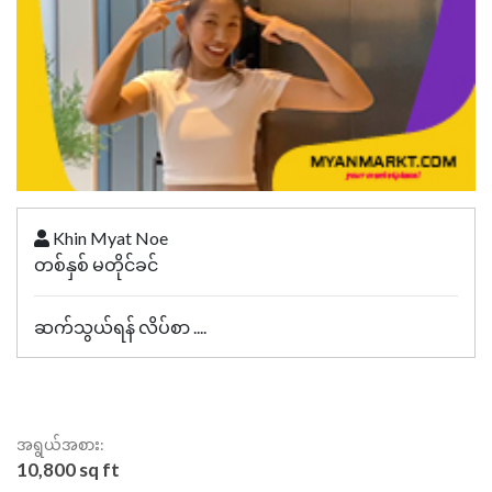
Khin Myat Noe
တစ်နှစ် မတိုင်ခင်
ဆက်သွယ်ရန် လိပ်စာ ....
အရွယ်အစား:
10,800 sq ft