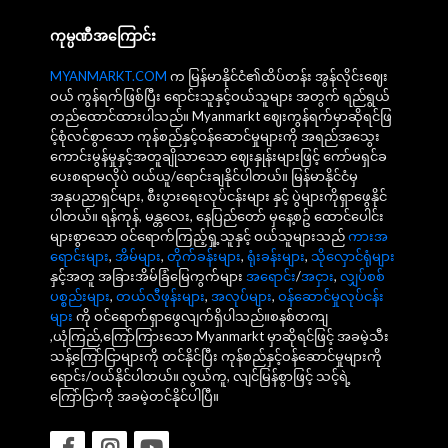
ကုမ္ပဏီအကြောင်း
MYANMARKT.COM
က မြန်မာနိုင်ငံ၏ထိပ်တန်း အွန်လိုင်းဈေး
ဝယ် ကွန်ရက်ဖြစ်ပြီး ရောင်းသူနှင့်ဝယ်သူများ အတွက် ရည်ရွယ်
တည်ထောင်ထားပါသည်။ Myanmarkt ဈေးကွန်ရက်မှာဆိုရင်ဖြ
င့်စုံလင်စွာသော ကုန်စည်နှင့်ဝန်ဆောင်မှုများကို အရည်အသွေး
ကောင်းမွန်မှုနှင့်အတူချိုသာသော ဈေးနှုန်းများဖြင့် ကော်မရှင်ခ
ပေးစရာမလိုပဲ ဝယ်ယူ/ရောင်းချနိုင်ပါတယ်။ မြန်မာနိုင်ငံမှ
အနုပညာရှင်များ, စီးပွားရေးလုပ်ငန်းများ နှင့် ပွဲများကိုရှာဖွေနိုင်
ပါတယ်။ ရန်ကုန်, မန္တလေး, နေပြည်တော် မှနေ့စဥ် ထောင်ပေါင်း
များစွာသော ဝင်ရောက်ကြည့်ရှု့သူနှင့် ဝယ်သူများသည်
ကားအ
ရောင်းများ
,
အိမ်များ
,
တိုက်ခန်းများ
,
ရုံးခန်းများ
,
သိုလှောင်ရုံများ
နှင့်အတူ အခြားအိမ်ခြံမြေကွက်များ
အရောင်း
/
အငှား
,
လျှပ်စစ်
ပစ္စည်းများ
,
တယ်လီဖုန်းများ
,
အလုပ်များ
,
ဝန်ဆောင်မှုလုပ်ငန်း
များ
ကို ဝင်ရောက်ရှာဖွေလျက်ရှိပါသည်။စနစ်တကျ
,ယုံကြည်,ကြော်ကြားသော Myanmarkt မှာဆိုရင်ဖြင့် အခမဲ့သီး
သန့်ကြော်ငြာများကို တင်နိုင်ပြီး ကုန်စည်နှင့်ဝန်ဆောင်မှုများကို
ရောင်း/ဝယ်နိုင်ပါတယ်။ လွယ်ကူ, လျင်မြန်စွာဖြင့် သင့်ရဲ့
ကြော်ငြာကို အခမဲ့တင်နိုင်ပါပြီ။