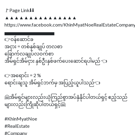
🚩Page Link⬇⬇
▲▲▲▲▲▲▲▲▲▲▲▲▲▲▲
https://www.facebook.com/KhinMyatNoeRealEstateCompany
▄▄▄▄▄▄▄▄▄▄▄▄▄▄▄
👉ဝန်ဆောင်ခ
အငှား = တစ်နှစ်ချုပ် တလစာ
ခြောက်လချုပ်လဝက်စာ
အိမ်ရှင်အိမ်ငှား နှစ်ဦးနှစ်ဖက်ပေးဆောင်ရပါမည် 👈
👉အရောင်း = 2 %
ရောင်းချသူ အိမ်ရှင်ဘက်မှ အပြည့်ယူပါသည်👈
🤗အိမ်ရှင်များလည်းယုံကြည်စွာအပ်နှံနိုင်ပါတယ်ရှင့် ဧည့်သည်
များလည်းကြိုဆိုပါတယ်ရှင့်🤗
#KhinMyatNoe
#RealEstate
#Company