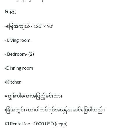
🔰 RC
▫️မြေအကျယ် - 120' × 90'
▫️ Living room
▫️ Bedroom- (2)
▫️Dinning room
▫️Kitchen
▫️ကျွန်းပါကေးအပြည့်ခင်းထား
▫️ခြံအတွင်း ကားပါကင် ရပ်အလွန်အဆင်‌ပြေပါသည် ။
💵 Rental fee - 1000 USD (nego)