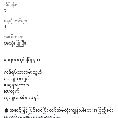
အိပ်ခန်း:
2
ရေချိုးကန်များ:
1
အခြေအနေ:
အသုံးပြုပြီး
#မရမ်းးကုန်းမြို့နယ်
ကန်ရိပ်သာလမ်းသွယ်
ပေကျယ်ကျယ်
#နေရာကောင်း
𝐑𝐂တိုက်
လုံးချင်းအိမ်ငှားမည်၊
🏠 အဆင့်မြင့် ပြင်ဆင်ပြီး တစ်အိမ်လုံးကျွန်းပါကေးအပြည့်ခင်း
ထားတဲ့ လုံးချင်း အငှားလေးပါ......