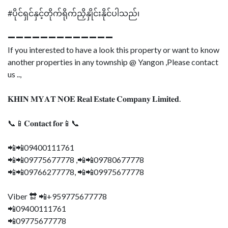
#ပိုင်ရှင်နှင့်တိုက်ရိုက်ညှိနှိုင်းနိုင်ပါသည်၊
➖➖➖➖➖➖➖➖➖➖➖➖➖
If you interested to have a look this property or want to know
another properties in any township @ Yangon ,Please contact
us ..,
𝐊𝐇𝐈𝐍 𝐌𝐘𝐀𝐓 𝐍𝐎𝐄 𝐑𝐞𝐚𝐥 𝐄𝐬𝐭𝐚𝐭𝐞 𝐂𝐨𝐦𝐩𝐚𝐧𝐲 𝐋𝐢𝐦𝐢𝐭𝐞𝐝.
📞📱𝐂𝐨𝐧𝐭𝐚𝐜𝐭 𝐟𝐨𝐫📱📞
📲📲09400111761
📲📲09775677778 ,📲📲09780677778
📲📲09766277778, 📲📲09975677778
Viber 🔛 📲+959775677778
📲09400111761
📲09775677778