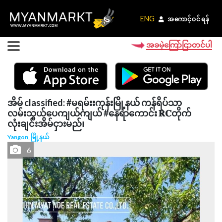
ENG
ENG
အကောင့်ဝင်ရန်
အကောင့်ဝင်ရန်
အခမဲ့ကြော်ငြာတင်ပါ
အိမ် classified: #မရမ်းးကုန်းမြို့နယ် ကန်ရိပ်သာ
လမ်းသွယ်ပေကျယ်ကျယ် #နေရာကောင်း 𝐑𝐂တိုက်
လုံးချင်းအိမ်ငှားမည်၊
Yangon, မြို့နယ်
6