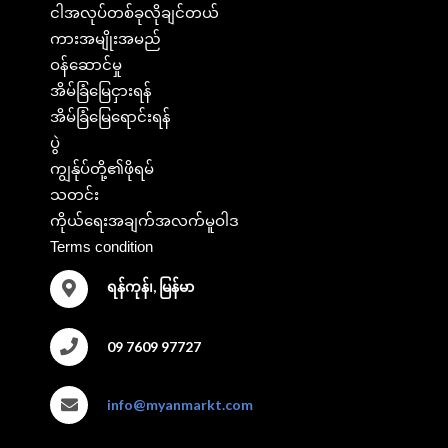
ငါအလုပ်တစ်ခုလိုချင်တယ်
ကားအမျိုးအမည်
ဝန်ဆောင်မှု
အိမ်ခြံမြေငှားရန်
အိမ်ခြံမြေရောင်းရန်
ပွဲ
ကျွန်ုပ်တို့၏ဖိုရမ်
သတင်း
ကိုယ်ရေးအချက်အလက်မူဝါဒ
Terms condition
ရန်ကုန်၊, မြန်မာ
09 7609 97727
info@myanmarkt.com