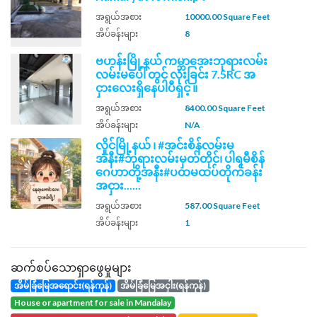
အရွယ်အစား
10000.00 Square Feet
အိပ်ခန်းများ
8
ဗဟန်းမြို့နယ် ကမ္ဘာ​အေးဘုရားလမ်း
လမ်းမပေါ် တွင် လုံးခြင်း 7.5RC အ
ငှားလေးရှိနေပါပီရှင့် ။
အရွယ်အစား
8400.00 Square Feet
အိပ်ခန်းများ
N/A
လှိုင်မြို့နယ် ၊ #အင်းစိန်လမ်းမ
အနီး#ဘုရားလမ်းမှတ်တိုင်၊ ပါရမီစိန်
ဂေဟာတို့အနီး#ပထမထပ်တိုက်ခန်း
အငှား......
အရွယ်အစား
587.00 Square Feet
အိပ်ခန်းများ
1
ဆက်စပ်သောရှာဖွေမှုများ
အိမ်ခြံမြေအရောင်း(ရန်ကုန်)
အိမ်ခြံမြေအငှါး(ရန်ကုန်)
house or apartment for sale in Mandalay