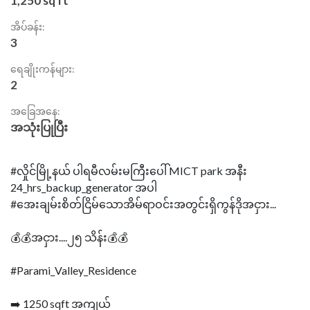
1,250 sq ft
အိပ်ခန်း:
3
ရေချိုးကန်များ:
2
အခြေအနေ:
အသုံးပြုပြီး
#လှိုင်မြို့နယ် ပါရမီလမ်းမကြီးပေါ် MICT park အနီး
24_hrs_backup_generator အပါ
#အေးချမ်းစိတ်ငြိမ်သောအိမ်ရာဝင်းအတွင်းရှိကွန်ဒိုအငှား...
💰💰အငှား....၂၅ သိန်း💰💰
#Parami_Valley_Residence
➡️ 1250 sqft အကျယ်