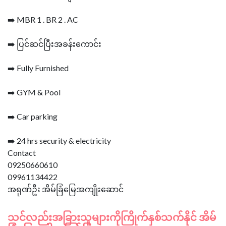
➡️ MBR 1 . BR 2 . AC
➡️ ပြင်ဆင်ပြီးအခန်းကောင်း
➡️ Fully Furnished
➡️ GYM & Pool
➡️ Car parking
➡️ 24 hrs security & electricity
Contact
09250660610
09961134422
သင်လည်းအခြားသူများကိုကြိုက်နှစ်သက်နိုင် အိမ်