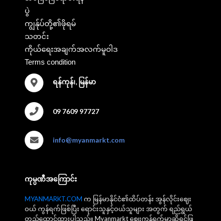
ပွဲ
ကျွန်ုပ်တို့၏ဖိုရမ်
သတင်း
ကိုယ်ရေးအချက်အလက်မူဝါဒ
Terms condition
ရန်ကုန်၊, မြန်မာ
09 7609 97727
info@myanmarkt.com
ကုမ္ပဏီအကြောင်း
MYANMARKT.COM
က မြန်မာနိုင်ငံ၏ထိပ်တန်း အွန်လိုင်းဈေး
ဝယ် ကွန်ရက်ဖြစ်ပြီး ရောင်းသူနှင့်ဝယ်သူများ အတွက် ရည်ရွယ်
တည်ထောင်ထားပါသည်။ Myanmarkt ဈေးကွန်ရက်မှာဆိုရင်ဖြ