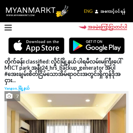
ENG
ENG
အကောင့်ဝင်ရန်
အကောင့်ဝင်ရန်
အခမဲ့ကြော်ငြာတင်ပါ
တိုက်ခန်း classified: လှိုင်မြို့နယ် ပါရမီလမ်းမကြီးပေါ်
MICT park အနီး24_hrs_backup_generator အပါ
#အေးချမ်းစိတ်ငြိမ်သောအိမ်ရာဝင်းအတွင်းရှိကွန်ဒိုအ
ငှား...
Yangon, မြို့နယ်
7