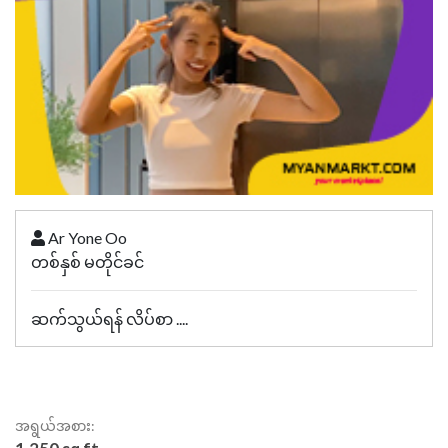
Ar Yone Oo
တစ်နှစ် မတိုင်ခင်
ဆက်သွယ်ရန် လိပ်စာ ....
အရွယ်အစား: