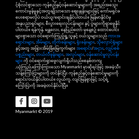
င့်စုံလင်စွာသော ကုန်စည်နှင့်ဝန်ဆောင်မှုများကို အရည်အသွေး
ကောင်းမွန်မှုနှင့်အတူချိုသာသော ဈေးနှုန်းများဖြင့် ကော်မရှင်ခ
ပေးစရာမလိုပဲ ဝယ်ယူ/ရောင်းချနိုင်ပါတယ်။ မြန်မာနိုင်ငံမှ
အနုပညာရှင်များ, စီးပွားရေးလုပ်ငန်းများ နှင့် ပွဲများကိုရှာဖွေနိုင်
ပါတယ်။ ရန်ကုန်, မန္တလေး, နေပြည်တော် မှနေ့စဥ် ထောင်ပေါင်း
များစွာသော ဝင်ရောက်ကြည့်ရှု့သူနှင့် ဝယ်သူများသည်
ကားအ
ရောင်းများ
,
အိမ်များ
,
တိုက်ခန်းများ
,
ရုံးခန်းများ
,
သိုလှောင်ရုံများ
နှင့်အတူ အခြားအိမ်ခြံမြေကွက်များ
အရောင်း
/
အငှား
,
လျှပ်စစ်
ပစ္စည်းများ
,
တယ်လီဖုန်းများ
,
အလုပ်များ
,
ဝန်ဆောင်မှုလုပ်ငန်း
များ
ကို ဝင်ရောက်ရှာဖွေလျက်ရှိပါသည်။စနစ်တကျ
,ယုံကြည်,ကြော်ကြားသော Myanmarkt မှာဆိုရင်ဖြင့် အခမဲ့သီး
သန့်ကြော်ငြာများကို တင်နိုင်ပြီး ကုန်စည်နှင့်ဝန်ဆောင်မှုများကို
ရောင်း/ဝယ်နိုင်ပါတယ်။ လွယ်ကူ, လျင်မြန်စွာဖြင့် သင့်ရဲ့
ကြော်ငြာကို အခမဲ့တင်နိုင်ပါပြီ။
Myanmarkt © 2019