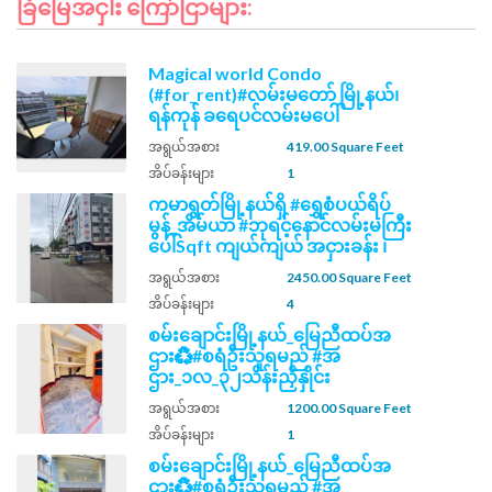
ခြံမြေအငှါး ကြော်ငြာများ:
Magical world Condo
(#for_rent)#လမ်းမတော် မြို့နယ်၊
ရန်ကုန် ခရေပင်လမ်းမပေါ်
အရွယ်အစား
419.00 Square Feet
အိပ်ခန်းများ
1
ကမာရွတ်မြို့နယ်ရှိ #ရွှေစံပယ်ရိပ်
မွန်_အိမ်ယာ #ဘုရင့်နောင်လမ်းမကြီး
ပေါ်Sqft ကျယ်ကျယ် အငှားခန်း ၊
အရွယ်အစား
2450.00 Square Feet
အိပ်ခန်းများ
4
စမ်းချောင်းမြို့နယ်_မြေညီထပ်အ
ဌား♻️#စရံဦးသူရမည် #အ
ဌား_၁လ_၃၂သိန်းညှိနှိုင်း
အရွယ်အစား
1200.00 Square Feet
အိပ်ခန်းများ
1
စမ်းချောင်းမြို့နယ်_မြေညီထပ်အ
ဌား♻️#စရံဦးသူရမည် #အ