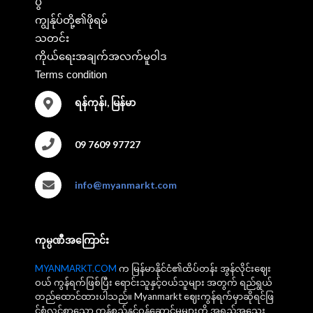
ပွဲ
ကျွန်ုပ်တို့၏ဖိုရမ်
သတင်း
ကိုယ်ရေးအချက်အလက်မူဝါဒ
Terms condition
ရန်ကုန်၊, မြန်မာ
09 7609 97727
info@myanmarkt.com
ကုမ္ပဏီအကြောင်း
MYANMARKT.COM
က မြန်မာနိုင်ငံ၏ထိပ်တန်း အွန်လိုင်းဈေး
ဝယ် ကွန်ရက်ဖြစ်ပြီး ရောင်းသူနှင့်ဝယ်သူများ အတွက် ရည်ရွယ်
တည်ထောင်ထားပါသည်။ Myanmarkt ဈေးကွန်ရက်မှာဆိုရင်ဖြ
င့်စုံလင်စွာသော ကုန်စည်နှင့်ဝန်ဆောင်မှုများကို အရည်အသွေး