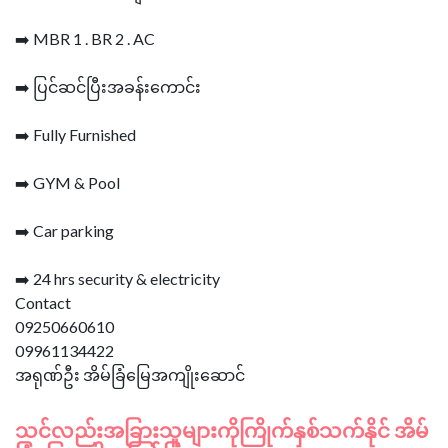
➡️ MBR 1 . BR 2 . AC
➡️ ပြင်ဆင်ပြီးအခန်းကောင်း
➡️ Fully Furnished
➡️ GYM & Pool
➡️ Car parking
➡️ 24 hrs security & electricity
Contact
09250660610
09961134422
သင်လည်းအခြားသူများကိုကြိုက်နှစ်သက်နိုင် အိမ်