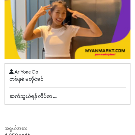
Ar Yone Oo
တစ်နှစ် မတိုင်ခင်
ဆက်သွယ်ရန် လိပ်စာ ....
အရွယ်အစား: