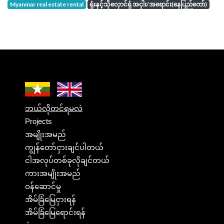
Myanmar real estate rental
ရုံးနှင့်သိုလှောင်ရုံ အငှါး/အရောင်း(နေပြည်တော်)
ဘယ်လိုတင်ရမလဲ
Projects
အမျိုးအမည်
ကျွန်တော်ငှားချင်ပါတယ်
ငါအလုပ်တစ်ခုလိုချင်တယ်
ကားအမျိုးအမည်
ဝန်ဆောင်မှု
အိမ်ခြံမြေငှားရန်
အိမ်ခြံမြေရောင်းရန်