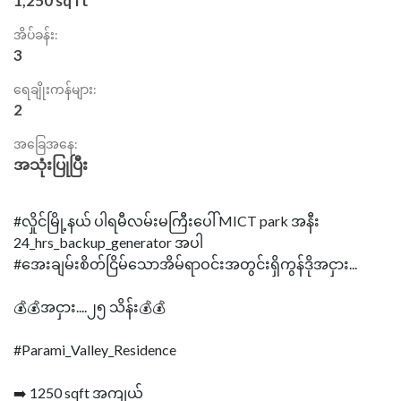
1,250 sq ft
အိပ်ခန်း:
3
ရေချိုးကန်များ:
2
အခြေအနေ:
အသုံးပြုပြီး
#လှိုင်မြို့နယ် ပါရမီလမ်းမကြီးပေါ် MICT park အနီး
24_hrs_backup_generator အပါ
#အေးချမ်းစိတ်ငြိမ်သောအိမ်ရာဝင်းအတွင်းရှိကွန်ဒိုအငှား...
💰💰အငှား....၂၅ သိန်း💰💰
#Parami_Valley_Residence
➡️ 1250 sqft အကျယ်