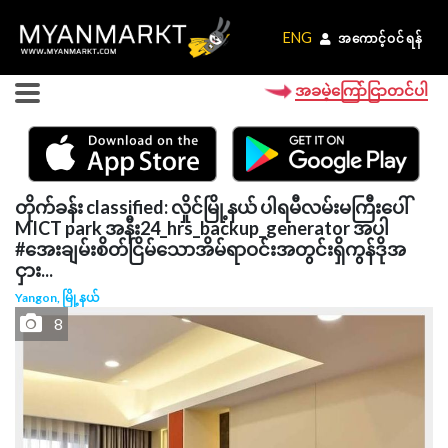
ENG
ENG
အကောင့်ဝင်ရန်
အကောင့်ဝင်ရန်
အခမဲ့ကြော်ငြာတင်ပါ
တိုက်ခန်း classified: လှိုင်မြို့နယ် ပါရမီလမ်းမကြီးပေါ်
MICT park အနီး24_hrs_backup_generator အပါ
#အေးချမ်းစိတ်ငြိမ်သောအိမ်ရာဝင်းအတွင်းရှိကွန်ဒိုအ
ငှား...
Yangon, မြို့နယ်
8