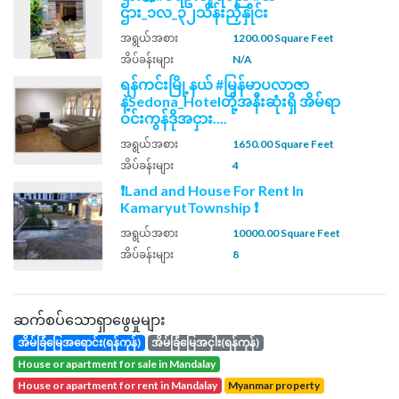
ဌား_၁လ_၃၂သိန်းညှိနှိုင်း
အရွယ်အစား
1200.00 Square Feet
အိပ်ခန်းများ
N/A
ရန်ကင်းမြို့နယ် #မြန်မာပလာဇာ
နဲ့Sedona_Hotelတို့အနီးဆုံးရှိ အိမ်ရာ
ဝင်းကွန်ဒိုအငှား....
အရွယ်အစား
1650.00 Square Feet
အိပ်ခန်းများ
4
❗Land and House For Rent In
KamaryutTownship ❗
အရွယ်အစား
10000.00 Square Feet
အိပ်ခန်းများ
8
ဆက်စပ်သောရှာဖွေမှုများ
အိမ်ခြံမြေအရောင်း(ရန်ကုန်)
အိမ်ခြံမြေအငှါး(ရန်ကုန်)
house or apartment for sale in Mandalay
house or apartment for rent in Mandalay
Myanmar property