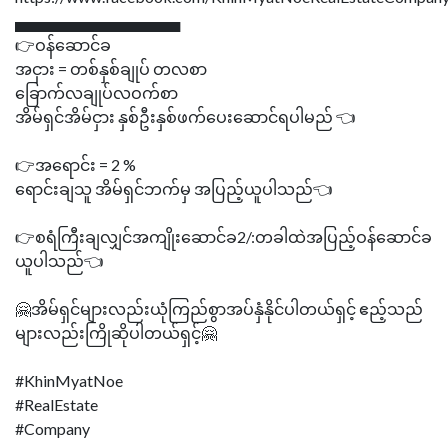
▄▄▄▄▄▄▄▄▄▄▄▄▄▄▄
👉ဝန်ဆောင်ခ
အငှား = တစ်နှစ်ချုပ် တလစာ
ခြောက်လချုပ်လဝက်စာ
အိမ်ရှင်အိမ်ငှား နှစ်ဦးနှစ်ဖက်ပေးဆောင်ရပါမည် 👈
👉အရောင်း = 2 %
ရောင်းချသူ အိမ်ရှင်ဘက်မှ အပြည့်ယူပါသည်👈
👉စရံကြီးချလျှင်အကျိုးဆောင်ခ2/:တခါထဲအပြည့်ဝန်ဆောင်ခ
ယူပါသည်👈
🤗အိမ်ရှင်များလည်းယုံကြည်စွာအပ်နှံနိုင်ပါတယ်ရှင့် ဧည့်သည်
များလည်းကြိုဆိုပါတယ်ရှင့်🤗
#KhinMyatNoe
#RealEstate
#Company