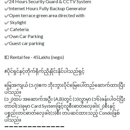
✅24 Hours Security Guard & CCTV System
✅Internet Hours Fully Backup Generator
✅Open terrace green area directed with
✅ Skylight
✅ Cafeteria
✅Own Car Parking
✅Guest car parking
💵 Rental fee - 45Lakhs (nego)
#ပိုင်ရှင်နှင့်တိုက်ရိုက်ညှိနှိုင်းနိုင်ပါသည်ရှင့်
မြေအကျယ် (၁.၇)ဧက ဘိုးဘွားပိုင်မြေပေါ်တည်ဆောက်ထားပြီး
ပါသည်။
(၁၂)ထပ် အဆောက်အဦး (A,B)တွင် (၁)လွှာမှာ (၁၆)ခန်းပါဝင်ပြီး
တာဝါ(၁)ခုမှာ Card Systemဖြင့်လူစီးဓာတ်လှေခါး(၂)စီးနှင့်
ပစ္စည်းတင်ဓာတ်လှေခါး(၁)စီး တပ်ဆင်ထားသည့် Condoဖြစ်
ပါသည်။
➖➖➖➖➖➖➖➖➖➖➖➖➖