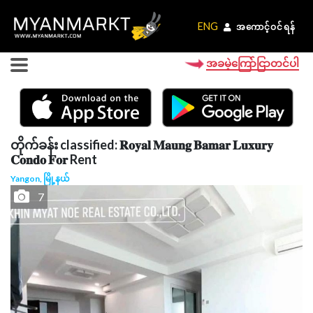
ENG
ENG
အကောင့်ဝင်ရန်
အကောင့်ဝင်ရန်
အခမဲ့ကြော်ငြာတင်ပါ
တိုက်ခန်း classified: 𝐑𝐨𝐲𝐚𝐥 𝐌𝐚𝐮𝐧𝐠 𝐁𝐚𝐦𝐚𝐫 𝐋𝐮𝐱𝐮𝐫𝐲
𝐂𝐨𝐧𝐝𝐨 𝐅𝐨𝐫 Rent
Yangon, မြို့နယ်
7