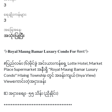
3
ရေချိုးကန်များ:
3
အခြေအနေ:
အသုံးပြုပြီး
✨𝐑𝐨𝐲𝐚𝐥 𝐌𝐚𝐮𝐧𝐠 𝐁𝐚𝐦𝐚𝐫 𝐋𝐮𝐱𝐮𝐫𝐲 𝐂𝐨𝐧𝐝𝐨 𝐅𝐨𝐫 Rent✨
#ပြည်လမ်း (၆)မိုင်ခွဲ အင်းယားကန်ရှေ့ Lotte Hotel, Market
Place Supermarket အနီးရှိ "Royal Maung Bamar Luxury
Condo" Hlaing Township တွင် အခန်းကျယ် (Inya View)
Viewကောင်းတဲ့အငှားခန်း
💵 အငှားစျေး- ၅၅ သိန်း (ညှိနှိုင်း)
***************************************