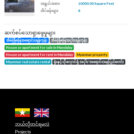
အရွယ်အစား
10000.00 Square Feet
အိပ်ခန်းများ
8
ဆက်စပ်သောရှာဖွေမှုများ
အိမ်ခြံမြေအရောင်း(ရန်ကုန်)
အိမ်ခြံမြေအငှါး(ရန်ကုန်)
house or apartment for sale in Mandalay
house or apartment for rent in Mandalay
Myanmar property
Myanmar real estate rental
ရုံးနှင့်သိုလှောင်ရုံ အငှါး/အရောင်း(နေပြည်တော်)
ဘယ်လိုတင်ရမလဲ
Projects