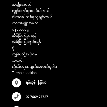
အမျိုးအမည်
ကျွန်တော်ငှားချင်ပါတယ်
ငါအလုပ်တစ်ခုလိုချင်တယ်
ကားအမျိုးအမည်
ဝန်ဆောင်မှု
အိမ်ခြံမြေငှားရန်
အိမ်ခြံမြေရောင်းရန်
ပွဲ
ကျွန်ုပ်တို့၏ဖိုရမ်
သတင်း
ကိုယ်ရေးအချက်အလက်မူဝါဒ
Terms condition
ရန်ကုန်၊, မြန်မာ
09 7609 97727