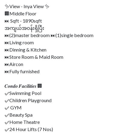
✨View - Inya View ✨
🏢Middle Floor
⏭ Sqft - 1890sqft
အကျယ်အဝန်းရှိပြီး
⏭(2)master bedroom ⏭(1)single bedroom
⏭Living room
⏭Dinning & Kitchen
⏭Store Room & Maid Room
⏭Aircon
⏭Fully furnished
𝑪𝒐𝒏𝒅𝒐 𝑭𝒂𝒄𝒊𝒍𝒊𝒕𝒊𝒆𝒔 🏢
✅Swimming Pool
✅Children Playground
✅ GYM
✅Beauty Spa
✅Home Theatre
✅24 Hour Lifts (7 Nos)