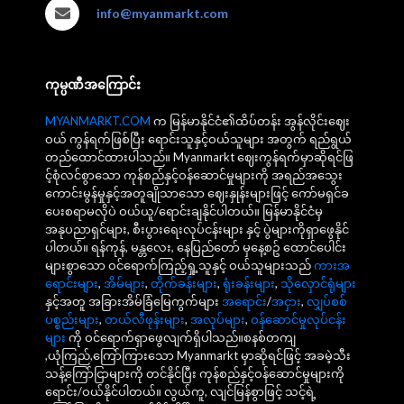
info@myanmarkt.com
ကုမ္ပဏီအကြောင်း
MYANMARKT.COM
က မြန်မာနိုင်ငံ၏ထိပ်တန်း အွန်လိုင်းဈေး
ဝယ် ကွန်ရက်ဖြစ်ပြီး ရောင်းသူနှင့်ဝယ်သူများ အတွက် ရည်ရွယ်
တည်ထောင်ထားပါသည်။ Myanmarkt ဈေးကွန်ရက်မှာဆိုရင်ဖြ
င့်စုံလင်စွာသော ကုန်စည်နှင့်ဝန်ဆောင်မှုများကို အရည်အသွေး
ကောင်းမွန်မှုနှင့်အတူချိုသာသော ဈေးနှုန်းများဖြင့် ကော်မရှင်ခ
ပေးစရာမလိုပဲ ဝယ်ယူ/ရောင်းချနိုင်ပါတယ်။ မြန်မာနိုင်ငံမှ
အနုပညာရှင်များ, စီးပွားရေးလုပ်ငန်းများ နှင့် ပွဲများကိုရှာဖွေနိုင်
ပါတယ်။ ရန်ကုန်, မန္တလေး, နေပြည်တော် မှနေ့စဥ် ထောင်ပေါင်း
များစွာသော ဝင်ရောက်ကြည့်ရှု့သူနှင့် ဝယ်သူများသည်
ကားအ
ရောင်းများ
,
အိမ်များ
,
တိုက်ခန်းများ
,
ရုံးခန်းများ
,
သိုလှောင်ရုံများ
နှင့်အတူ အခြားအိမ်ခြံမြေကွက်များ
အရောင်း
/
အငှား
,
လျှပ်စစ်
ပစ္စည်းများ
,
တယ်လီဖုန်းများ
,
အလုပ်များ
,
ဝန်ဆောင်မှုလုပ်ငန်း
များ
ကို ဝင်ရောက်ရှာဖွေလျက်ရှိပါသည်။စနစ်တကျ
,ယုံကြည်,ကြော်ကြားသော Myanmarkt မှာဆိုရင်ဖြင့် အခမဲ့သီး
သန့်ကြော်ငြာများကို တင်နိုင်ပြီး ကုန်စည်နှင့်ဝန်ဆောင်မှုများကို
ရောင်း/ဝယ်နိုင်ပါတယ်။ လွယ်ကူ, လျင်မြန်စွာဖြင့် သင့်ရဲ့