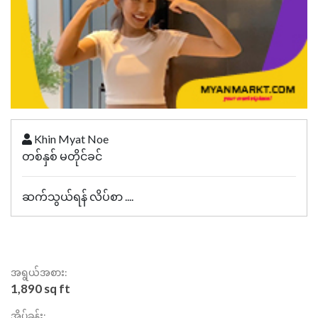
Khin Myat Noe
တစ်နှစ် မတိုင်ခင်
ဆက်သွယ်ရန် လိပ်စာ ....
အရွယ်အစား:
1,890 sq ft
အိပ်ခန်း: