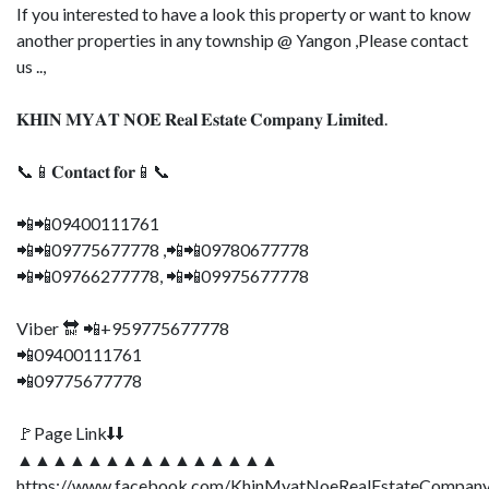
If you interested to have a look this property or want to know
another properties in any township @ Yangon ,Please contact
us ..,
𝐊𝐇𝐈𝐍 𝐌𝐘𝐀𝐓 𝐍𝐎𝐄 𝐑𝐞𝐚𝐥 𝐄𝐬𝐭𝐚𝐭𝐞 𝐂𝐨𝐦𝐩𝐚𝐧𝐲 𝐋𝐢𝐦𝐢𝐭𝐞𝐝.
📞📱𝐂𝐨𝐧𝐭𝐚𝐜𝐭 𝐟𝐨𝐫📱📞
📲📲09400111761
📲📲09775677778 ,📲📲09780677778
📲📲09766277778, 📲📲09975677778
Viber 🔛 📲+959775677778
📲09400111761
📲09775677778
🚩Page Link⬇⬇
▲▲▲▲▲▲▲▲▲▲▲▲▲▲▲
https://www.facebook.com/KhinMyatNoeRealEstateCompany