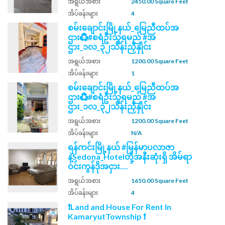
အရွယ်အစား
2450.00 Square Feet
အိပ်ခန်းများ
4
စမ်းချောင်းမြို့နယ်_မြေညီထပ်အ
ဌား♻️#စရံဦးသူရမည် #အ
ဌား_၁လ_၃၂သိန်းညှိနှိုင်း
အရွယ်အစား
1200.00 Square Feet
အိပ်ခန်းများ
1
စမ်းချောင်းမြို့နယ်_မြေညီထပ်အ
ဌား♻️#စရံဦးသူရမည် #အ
ဌား_၁လ_၃၂သိန်းညှိနှိုင်း
အရွယ်အစား
1200.00 Square Feet
အိပ်ခန်းများ
N/A
ရန်ကင်းမြို့နယ် #မြန်မာပလာဇာ
နဲ့Sedona_Hotelတို့အနီးဆုံးရှိ အိမ်ရာ
ဝင်းကွန်ဒိုအငှား....
အရွယ်အစား
1650.00 Square Feet
အိပ်ခန်းများ
4
❗Land and House For Rent In
KamaryutTownship ❗