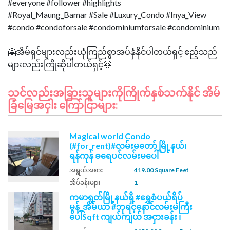
#everyone #follower #highlights
#Royal_Maung_Bamar #Sale #Luxury_Condo #Inya_View
#condo #condoforsale #condominiumforsale #condominium
🤗အိမ်ရှင်များလည်းယုံကြည်စွာအပ်နှံနိုင်ပါတယ်ရှင့် ဧည့်သည်
သင်လည်းအခြားသူများကိုကြိုက်နှစ်သက်နိုင် အိမ်
ခြံမြေအငှါး ကြော်ငြာများ:
Magical world Condo
(#for_rent)#လမ်းမတော် မြို့နယ်၊
ရန်ကုန် ခရေပင်လမ်းမပေါ်
အရွယ်အစား
419.00 Square Feet
အိပ်ခန်းများ
1
ကမာရွတ်မြို့နယ်ရှိ #ရွှေစံပယ်ရိပ်
မွန်_အိမ်ယာ #ဘုရင့်နောင်လမ်းမကြီး
ပေါ်Sqft ကျယ်ကျယ် အငှားခန်း ၊