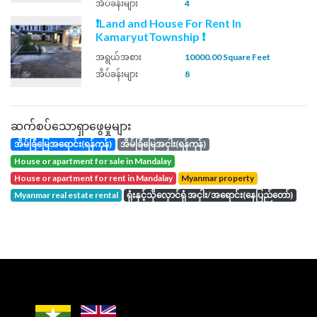
အိပ်ခန်းများ
4
❗Land and House For Rent In
KamaryutTownship ❗
အရွယ်အစား
10000.00 Square Feet
အိပ်ခန်းများ
8
ဆက်စပ်သောရှာဖွေမှုများ
အိမ်ခြံမြေအရောင်း(ရန်ကုန်)
အိမ်ခြံမြေအငှါး(ရန်ကုန်)
house or apartment for sale in Mandalay
house or apartment for rent in Mandalay
Myanmar property
Myanmar real estate rental
ရုံးနှင့်သိုလှောင်ရုံ အငှါး/အရောင်း(နေပြည်တော်)