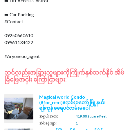
➡️ Lift Access Control
➡️ Car Packing
#Contact
09250660610
09961134422
သင်လည်းအခြားသူများကိုကြိုက်နှစ်သက်နိုင် အိမ်
ခြံမြေအငှါး ကြော်ငြာများ:
Magical world Condo
(#for_rent)#လမ်းမတော် မြို့နယ်၊
ရန်ကုန် ခရေပင်လမ်းမပေါ်
အရွယ်အစား
419.00 Square Feet
အိပ်ခန်းများ
1