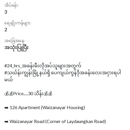
အိပ်ခန်း:
3
ရေချိုးကန်များ:
2
အခြေအနေ:
အသုံးပြုပြီး
#24_hrs_အခန်းမီးလိုအပ်သူများအတွက်
#သင်္ဃန်းကျွန်းမြို့နယ်ရှိ ပေကျယ်ကွန်ဒိုအခန်းလေးအငှားရပါ
မယ်
💰💰Price.....30 သိန်း💰💰
➡️ 126 Apartment (Waizanayar Housing)
➡️ Waizanayar Road (Corner of Laydaungkan Road)