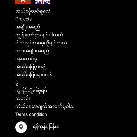
ဘယ်လိုတင်ရမလဲ
Projects
အမျိုးအမည်
ကျွန်တော်ငှားချင်ပါတယ်
ငါအလုပ်တစ်ခုလိုချင်တယ်
ကားအမျိုးအမည်
ဝန်ဆောင်မှု
အိမ်ခြံမြေငှားရန်
အိမ်ခြံမြေရောင်းရန်
ပွဲ
ကျွန်ုပ်တို့၏ဖိုရမ်
သတင်း
ကိုယ်ရေးအချက်အလက်မူဝါဒ
Terms condition
ရန်ကုန်၊, မြန်မာ