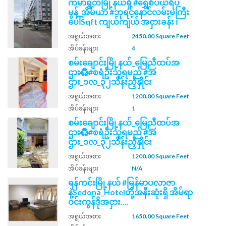
ကမာရွတ်မြို့နယ်ရှိ #ရွှေစံပယ်ရိပ်
မွန်_အိမ်ယာ #ဘုရင့်နောင်လမ်းမကြီး
ပေါ်Sqft ကျယ်ကျယ် အငှားခန်း ၊
အရွယ်အစား
2450.00 Square Feet
အိပ်ခန်းများ
4
စမ်းချောင်းမြို့နယ်_မြေညီထပ်အ
ဌား♻️#စရံဦးသူရမည် #အ
ဌား_၁လ_၃၂သိန်းညှိနှိုင်း
အရွယ်အစား
1200.00 Square Feet
အိပ်ခန်းများ
1
စမ်းချောင်းမြို့နယ်_မြေညီထပ်အ
ဌား♻️#စရံဦးသူရမည် #အ
ဌား_၁လ_၃၂သိန်းညှိနှိုင်း
အရွယ်အစား
1200.00 Square Feet
အိပ်ခန်းများ
N/A
ရန်ကင်းမြို့နယ် #မြန်မာပလာဇာ
နဲ့Sedona_Hotelတို့အနီးဆုံးရှိ အိမ်ရာ
ဝင်းကွန်ဒိုအငှား....
အရွယ်အစား
1650.00 Square Feet