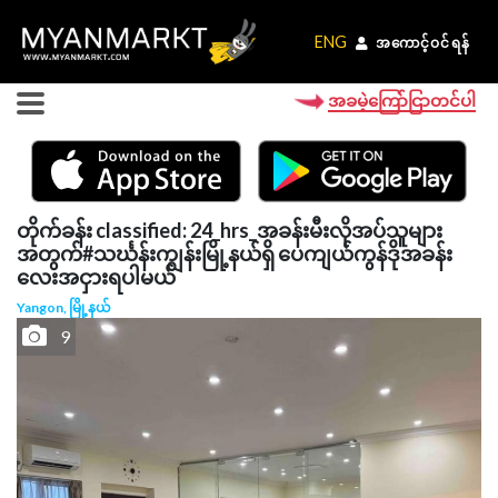
ENG
ENG
အကောင့်ဝင်ရန်
အကောင့်ဝင်ရန်
အခမဲ့ကြော်ငြာတင်ပါ
တိုက်ခန်း classified: 24_hrs_အခန်းမီးလိုအပ်သူများ
အတွက်#သင်္ဃန်းကျွန်းမြို့နယ်ရှိ ပေကျယ်ကွန်ဒိုအခန်း
လေးအငှားရပါမယ်
Yangon, မြို့နယ်
9