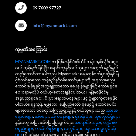
09 7609 97727
info@myanmarkt.com
ကုမ္ပဏီအကြောင်း
MYANMARKT.COM
က မြန်မာနိုင်ငံ၏ထိပ်တန်း အွန်လိုင်းဈေး
ဝယ် ကွန်ရက်ဖြစ်ပြီး ရောင်းသူနှင့်ဝယ်သူများ အတွက် ရည်ရွယ်
တည်ထောင်ထားပါသည်။ Myanmarkt ဈေးကွန်ရက်မှာဆိုရင်ဖြ
င့်စုံလင်စွာသော ကုန်စည်နှင့်ဝန်ဆောင်မှုများကို အရည်အသွေး
ကောင်းမွန်မှုနှင့်အတူချိုသာသော ဈေးနှုန်းများဖြင့် ကော်မရှင်ခ
ပေးစရာမလိုပဲ ဝယ်ယူ/ရောင်းချနိုင်ပါတယ်။ မြန်မာနိုင်ငံမှ
အနုပညာရှင်များ, စီးပွားရေးလုပ်ငန်းများ နှင့် ပွဲများကိုရှာဖွေနိုင်
ပါတယ်။ ရန်ကုန်, မန္တလေး, နေပြည်တော် မှနေ့စဥ် ထောင်ပေါင်း
များစွာသော ဝင်ရောက်ကြည့်ရှု့သူနှင့် ဝယ်သူများသည်
ကားအ
ရောင်းများ
,
အိမ်များ
,
တိုက်ခန်းများ
,
ရုံးခန်းများ
,
သိုလှောင်ရုံများ
နှင့်အတူ အခြားအိမ်ခြံမြေကွက်များ
အရောင်း
/
အငှား
,
လျှပ်စစ်
ပစ္စည်းများ
,
တယ်လီဖုန်းများ
,
အလုပ်များ
,
ဝန်ဆောင်မှုလုပ်ငန်း
များ
ကို ဝင်ရောက်ရှာဖွေလျက်ရှိပါသည်။စနစ်တကျ