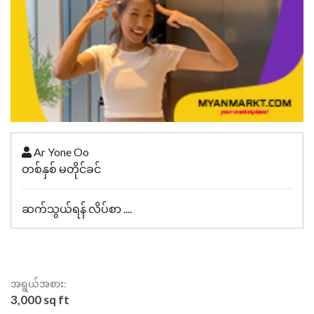
Ar Yone Oo
တစ်နှစ် မတိုင်ခင်
ဆက်သွယ်ရန် လိပ်စာ ....
အရွယ်အစား:
3,000 sq ft