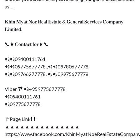
us ..,
𝐊𝐡𝐢𝐧 𝐌𝐲𝐚𝐭 𝐍𝐨𝐞 𝐑𝐞𝐚𝐥 𝐄𝐬𝐭𝐚𝐭𝐞 & 𝐆𝐞𝐧𝐞𝐫𝐚𝐥 𝐒𝐞𝐫𝐯𝐢𝐜𝐞𝐬 𝐂𝐨𝐦𝐩𝐚𝐧𝐲
𝐋𝐢𝐦𝐢𝐭𝐞𝐝.
📞📱𝐂𝐨𝐧𝐭𝐚𝐜𝐭 𝐟𝐨𝐫📱📞
📲📲09400111761
📲📲09775677778 ,📲📲09780677778
📲📲09766277778, 📲📲09975677778
Viber 🔛 📲+959775677778
📲09400111761
📲09775677778
🚩Page Link⬇⬇
▲▲▲▲▲▲▲▲▲▲▲▲▲▲▲
https://www.facebook.com/KhinMyatNoeRealEstateCompany