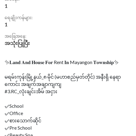
1
ရေချိုးကန်များ:
1
အခြေအနေ:
အသုံးပြုပြီး
✨𝐋𝐚𝐧𝐝 𝐀𝐧𝐝 𝐇𝐨𝐮𝐬𝐞 𝐅𝐨𝐫 Rent 𝐈𝐧 Mayangon 𝐓𝐨𝐰𝐧𝐬𝐡𝐢𝐩✨
မရမ်းကုန်းမြို့နယ်_၈ မိုင် (မဟာစည်မှတ်တိုင်) အနီးရှိ နေရာ
ကောင်း အချက်အချာကျကျ
#3.RC_လုံးချင်းအိမ် အငှား
✅School
✅Office
✅စားသောက်ဆိုင်
✅Pre School
✅Beauty Spa