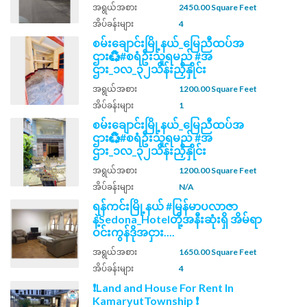
အရွယ်အစား
2450.00 Square Feet
အိပ်ခန်းများ
4
စမ်းချောင်းမြို့နယ်_မြေညီထပ်အ
ဌား♻️#စရံဦးသူရမည် #အ
ဌား_၁လ_၃၂သိန်းညှိနှိုင်း
အရွယ်အစား
1200.00 Square Feet
အိပ်ခန်းများ
1
စမ်းချောင်းမြို့နယ်_မြေညီထပ်အ
ဌား♻️#စရံဦးသူရမည် #အ
ဌား_၁လ_၃၂သိန်းညှိနှိုင်း
အရွယ်အစား
1200.00 Square Feet
အိပ်ခန်းများ
N/A
ရန်ကင်းမြို့နယ် #မြန်မာပလာဇာ
နဲ့Sedona_Hotelတို့အနီးဆုံးရှိ အိမ်ရာ
ဝင်းကွန်ဒိုအငှား....
အရွယ်အစား
1650.00 Square Feet
အိပ်ခန်းများ
4
❗Land and House For Rent In
KamaryutTownship ❗