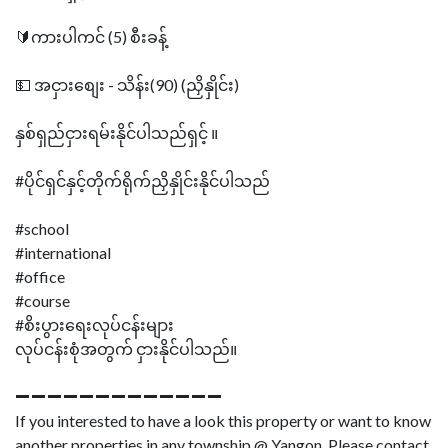
🔰ကားပါကင် (5) စီးခန့်
💵 အငှားစျေး - သိန်း(90) (ညှိနှိုင်း)
နှစ်ရှည်ငှားရမ်းနိုင်ပါသည်ရှင့် ။
#ပိုင်ရှင်နှင့်တိုက်ရိုက်ညှိနှိုင်းနိုင်ပါသည်
#school
#international
#office
#course
#စိးပွားရေးလုပ်ငန်းများ
လုပ်ငန်းစုံအတွက် ငှားနိုင်ပါသည်။
➖➖➖➖➖➖➖➖➖➖➖➖➖
If you interested to have a look this property or want to know
another properties in any township @ Yangon ,Please contact