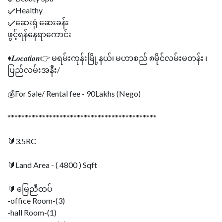
✅Healthy
✅ဆေးရုံ ဆေးခန်း
ဖွင့်ရန်နေရာကောင်း
♦𝑳𝒐𝒄𝒂𝒕𝒊𝒐𝒏👉 မရမ်းကုန်းမြို့နယ်၊ မဟာစည် ၈မိုင်လမ်းမတန်း ၊
ပြည်လမ်းအနီး/
💰For Sale/ Rental fee - 90Lakhs (Nego)
*******************************************
🔰3.5RC
🔰Land Area - ( 4800 ) Sqft
🔰 မြေညီထပ်
-office Room-(3)
-hall Room-(1)