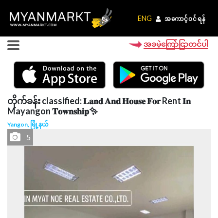
ENG
ENG
အကောင့်ဝင်ရန်
အကောင့်ဝင်ရန်
အခမဲ့ကြော်ငြာတင်ပါ
တိုက်ခန်း classified: 𝐋𝐚𝐧𝐝 𝐀𝐧𝐝 𝐇𝐨𝐮𝐬𝐞 𝐅𝐨𝐫 Rent 𝐈𝐧
Mayangon 𝐓𝐨𝐰𝐧𝐬𝐡𝐢𝐩✨
Yangon, မြို့နယ်
5