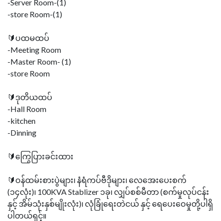
-Server Room-(1)
-store Room-(1)
🔰ပထမထပ်
-Meeting Room
-Master Room- (1)
-store Room
🔰ဒုတိယထပ်
-Hall Room
-kitchen
-Dinning
🔰ကြွေပြားခင်းထား
🔰ဝန်ထမ်းစားပွဲများ၊ နံရံကပ်ဗီဒိုများ၊ လေအေးပေးစက်
(၁၄လုံး)၊ 100KVA Stablizer ၁ခု၊ လျှပ်စစ်မီတာ (စက်မှုလုပ်ငန်း
နှင့် အိမ်သုံးနှစ်မျိုးလုံး)၊ လုံခြုံရေးတဲငယ် နှင့် ရေပေးဝေမှုတို့ပါရှိ
ပါတယ်ရှင့်။