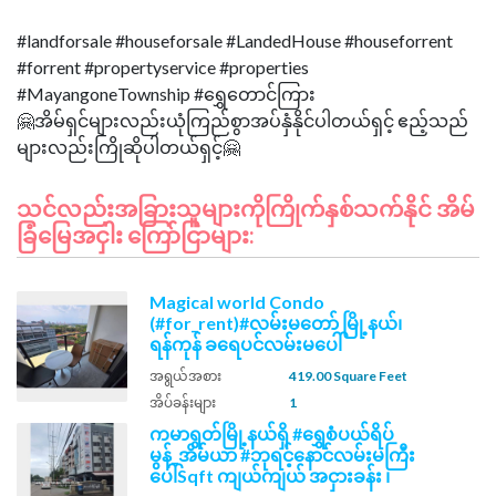
#landforsale #houseforsale #LandedHouse #houseforrent
#forrent #propertyservice #properties
#MayangoneTownship #ရွှေတောင်ကြား
🤗အိမ်ရှင်များလည်းယုံကြည်စွာအပ်နှံနိုင်ပါတယ်ရှင့် ဧည့်သည်
သင်လည်းအခြားသူများကိုကြိုက်နှစ်သက်နိုင် အိမ်
ခြံမြေအငှါး ကြော်ငြာများ:
Magical world Condo
(#for_rent)#လမ်းမတော် မြို့နယ်၊
ရန်ကုန် ခရေပင်လမ်းမပေါ်
အရွယ်အစား
419.00 Square Feet
အိပ်ခန်းများ
1
ကမာရွတ်မြို့နယ်ရှိ #ရွှေစံပယ်ရိပ်
မွန်_အိမ်ယာ #ဘုရင့်နောင်လမ်းမကြီး
ပေါ်Sqft ကျယ်ကျယ် အငှားခန်း ၊