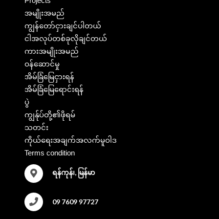
Projects
အမျိုးအမည်
ကျွန်တော်ငှားချင်ပါတယ်
ငါအလုပ်တစ်ခုလိုချင်တယ်
ကားအမျိုးအမည်
ဝန်ဆောင်မှု
အိမ်ခြံမြေငှားရန်
အိမ်ခြံမြေရောင်းရန်
ပွဲ
ကျွန်ုပ်တို့၏ဖိုရမ်
သတင်း
ကိုယ်ရေးအချက်အလက်မူဝါဒ
Terms condition
ရန်ကုန်၊, မြန်မာ
09 7609 97727