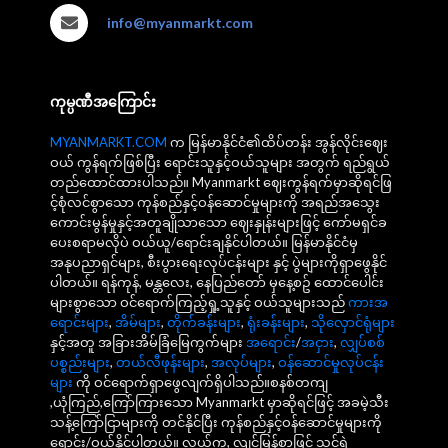
info@myanmarkt.com
ကုမ္ပဏီအကြောင်း
MYANMARKT.COM
က မြန်မာနိုင်ငံ၏ထိပ်တန်း အွန်လိုင်းဈေး
ဝယ် ကွန်ရက်ဖြစ်ပြီး ရောင်းသူနှင့်ဝယ်သူများ အတွက် ရည်ရွယ်
တည်ထောင်ထားပါသည်။ Myanmarkt ဈေးကွန်ရက်မှာဆိုရင်ဖြ
င့်စုံလင်စွာသော ကုန်စည်နှင့်ဝန်ဆောင်မှုများကို အရည်အသွေး
ကောင်းမွန်မှုနှင့်အတူချိုသာသော ဈေးနှုန်းများဖြင့် ကော်မရှင်ခ
ပေးစရာမလိုပဲ ဝယ်ယူ/ရောင်းချနိုင်ပါတယ်။ မြန်မာနိုင်ငံမှ
အနုပညာရှင်များ, စီးပွားရေးလုပ်ငန်းများ နှင့် ပွဲများကိုရှာဖွေနိုင်
ပါတယ်။ ရန်ကုန်, မန္တလေး, နေပြည်တော် မှနေ့စဥ် ထောင်ပေါင်း
များစွာသော ဝင်ရောက်ကြည့်ရှု့သူနှင့် ဝယ်သူများသည်
ကားအ
ရောင်းများ
,
အိမ်များ
,
တိုက်ခန်းများ
,
ရုံးခန်းများ
,
သိုလှောင်ရုံများ
နှင့်အတူ အခြားအိမ်ခြံမြေကွက်များ
အရောင်း
/
အငှား
,
လျှပ်စစ်
ပစ္စည်းများ
,
တယ်လီဖုန်းများ
,
အလုပ်များ
,
ဝန်ဆောင်မှုလုပ်ငန်း
များ
ကို ဝင်ရောက်ရှာဖွေလျက်ရှိပါသည်။စနစ်တကျ
,ယုံကြည်,ကြော်ကြားသော Myanmarkt မှာဆိုရင်ဖြင့် အခမဲ့သီး
သန့်ကြော်ငြာများကို တင်နိုင်ပြီး ကုန်စည်နှင့်ဝန်ဆောင်မှုများကို
ရောင်း/ဝယ်နိုင်ပါတယ်။ လွယ်ကူ, လျင်မြန်စွာဖြင့် သင့်ရဲ့