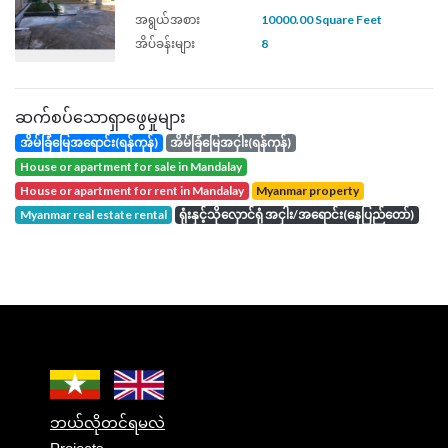
အရွယ်အစား
10000.00 Square Feet
အိပ်ခန်းများ
8
ဆက်စပ်သောရှာဖွေမှုများ
အိမ်ခြံမြေအရောင်း(ရန်ကုန်)
အိမ်ခြံမြေအငှါး(ရန်ကုန်)
house or apartment for sale in Mandalay
house or apartment for rent in Mandalay
Myanmar property
Myanmar real estate rental
ရုံးနှင့်သိုလှောင်ရုံ အငှါး/အရောင်း(နေပြည်တော်)
ဘယ်လိုတင်ရမလဲ