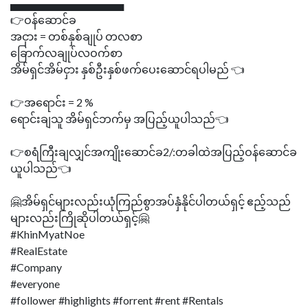
▄▄▄▄▄▄▄▄▄▄▄▄▄▄▄
👉ဝန်ဆောင်ခ
အငှား = တစ်နှစ်ချုပ် တလစာ
ခြောက်လချုပ်လဝက်စာ
အိမ်ရှင်အိမ်ငှား နှစ်ဦးနှစ်ဖက်ပေးဆောင်ရပါမည် 👈
👉အရောင်း = 2 %
ရောင်းချသူ အိမ်ရှင်ဘက်မှ အပြည့်ယူပါသည်👈
👉စရံကြီးချလျှင်အကျိုးဆောင်ခ2/:တခါထဲအပြည့်ဝန်ဆောင်ခ
ယူပါသည်👈
🤗အိမ်ရှင်များလည်းယုံကြည်စွာအပ်နှံနိုင်ပါတယ်ရှင့် ဧည့်သည်
များလည်းကြိုဆိုပါတယ်ရှင့်🤗
#KhinMyatNoe
#RealEstate
#Company
#everyone
#follower #highlights #forrent #rent #Rentals