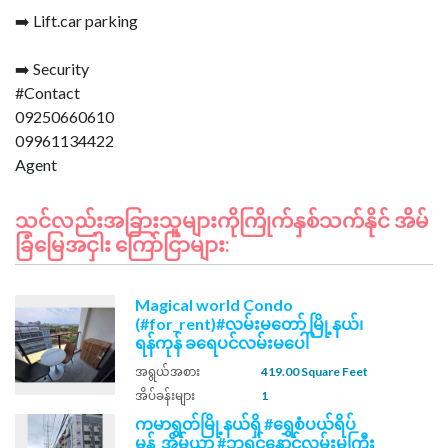
➡️ Lift.car parking
➡️ Security
#Contact
09250660610
09961134422
သင်လည်းအခြားသူများကိုကြိုက်နှစ်သက်နိုင် အိမ်
ခြံမြေအငှါး ကြော်ငြာများ:
Magical world Condo
(#for_rent)#လမ်းမတော် မြို့နယ်၊
ရန်ကုန် ခရေပင်လမ်းမပေါ်
အရွယ်အစား
419.00 Square Feet
အိပ်ခန်းများ
1
ကမာရွတ်မြို့နယ်ရှိ #ရွှေစံပယ်ရိပ်
မွန်_အိမ်ယာ #ဘုရင့်နောင်လမ်းမကြီး