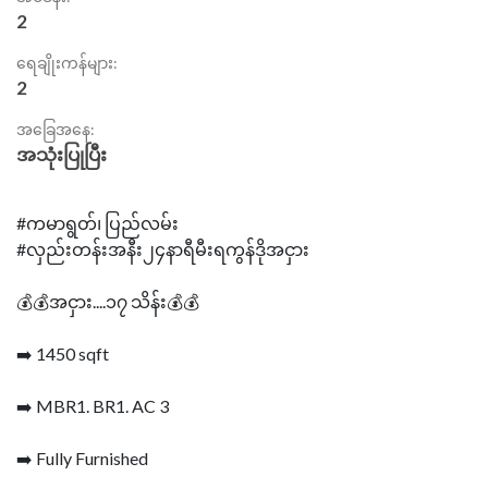
2
ရေချိုးကန်များ:
2
အခြေအနေ:
အသုံးပြုပြီး
#ကမာရွတ်၊ ပြည်လမ်း
#လှည်းတန်းအနီး၂၄နာရီမီးရကွန်ဒိုအငှား
💰💰အငှား....၁၇ သိန်း💰💰
➡️ 1450 sqft
➡️ MBR1. BR1. AC 3
➡️ Fully Furnished