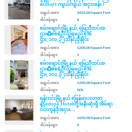
ပေါ်Sqft ကျယ်ကျယ် အငှားခန်း ၊
အရွယ်အစား
2450.00 Square Feet
အိပ်ခန်းများ
4
စမ်းချောင်းမြို့နယ်_မြေညီထပ်အ
ဌား♻️#စရံဦးသူရမည် #အ
ဌား_၁လ_၃၂သိန်းညှိနှိုင်း
အရွယ်အစား
1200.00 Square Feet
အိပ်ခန်းများ
1
စမ်းချောင်းမြို့နယ်_မြေညီထပ်အ
ဌား♻️#စရံဦးသူရမည် #အ
ဌား_၁လ_၃၂သိန်းညှိနှိုင်း
အရွယ်အစား
1200.00 Square Feet
အိပ်ခန်းများ
N/A
ရန်ကင်းမြို့နယ် #မြန်မာပလာဇာ
နဲ့Sedona_Hotelတို့အနီးဆုံးရှိ အိမ်ရာ
ဝင်းကွန်ဒိုအငှား....
အရွယ်အစား
1650.00 Square Feet
အိပ်ခန်းများ
4