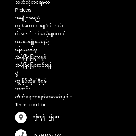
ဘယ်လိုတင်ရမလဲ
Projects
အမျိုးအမည်
ကျွန်တော်ငှားချင်ပါတယ်
ငါအလုပ်တစ်ခုလိုချင်တယ်
ကားအမျိုးအမည်
ဝန်ဆောင်မှု
အိမ်ခြံမြေငှားရန်
အိမ်ခြံမြေရောင်းရန်
ပွဲ
ကျွန်ုပ်တို့၏ဖိုရမ်
သတင်း
ကိုယ်ရေးအချက်အလက်မူဝါဒ
Terms condition
ရန်ကုန်၊, မြန်မာ
09 7609 97727