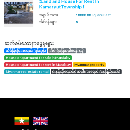
❗Land and House For Rent In
KamaryutTownship ❗
အရွယ်အစား
10000.00 Square Feet
အိပ်ခန်းများ
8
ဆက်စပ်သောရှာဖွေမှုများ
အိမ်ခြံမြေအရောင်း(ရန်ကုန်)
အိမ်ခြံမြေအငှါး(ရန်ကုန်)
house or apartment for sale in Mandalay
house or apartment for rent in Mandalay
Myanmar property
Myanmar real estate rental
ရုံးနှင့်သိုလှောင်ရုံ အငှါး/အရောင်း(နေပြည်တော်)