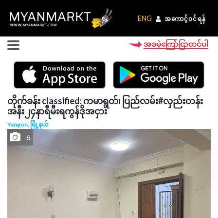
ENG
ENG
အကောင့်ဝင်ရန်
အကောင့်ဝင်ရန်
အခမဲ့ကြော်ငြာတင်ပါ
တိုက်ခန်း classified: ကမာရွတ်၊ ပြည်လမ်း#လှည်းတန်း
အနီး၂၄နာရီမီးရကွန်ဒိုအငှား
Yangon, မြို့နယ်
6