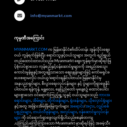
info@myanmarkt.com
ကုမ္ပဏီအကြောင်း
MYANMARKT.COM
က မြန်မာနိုင်ငံ၏ထိပ်တန်း အွန်လိုင်းဈေး
ဝယ် ကွန်ရက်ဖြစ်ပြီး ရောင်းသူနှင့်ဝယ်သူများ အတွက် ရည်ရွယ်
တည်ထောင်ထားပါသည်။ Myanmarkt ဈေးကွန်ရက်မှာဆိုရင်ဖြ
င့်စုံလင်စွာသော ကုန်စည်နှင့်ဝန်ဆောင်မှုများကို အရည်အသွေး
ကောင်းမွန်မှုနှင့်အတူချိုသာသော ဈေးနှုန်းများဖြင့် ကော်မရှင်ခ
ပေးစရာမလိုပဲ ဝယ်ယူ/ရောင်းချနိုင်ပါတယ်။ မြန်မာနိုင်ငံမှ
အနုပညာရှင်များ, စီးပွားရေးလုပ်ငန်းများ နှင့် ပွဲများကိုရှာဖွေနိုင်
ပါတယ်။ ရန်ကုန်, မန္တလေး, နေပြည်တော် မှနေ့စဥ် ထောင်ပေါင်း
များစွာသော ဝင်ရောက်ကြည့်ရှု့သူနှင့် ဝယ်သူများသည်
ကားအ
ရောင်းများ
,
အိမ်များ
,
တိုက်ခန်းများ
,
ရုံးခန်းများ
,
သိုလှောင်ရုံများ
နှင့်အတူ အခြားအိမ်ခြံမြေကွက်များ
အရောင်း
/
အငှား
,
လျှပ်စစ်
ပစ္စည်းများ
,
တယ်လီဖုန်းများ
,
အလုပ်များ
,
ဝန်ဆောင်မှုလုပ်ငန်း
များ
ကို ဝင်ရောက်ရှာဖွေလျက်ရှိပါသည်။စနစ်တကျ
,ယုံကြည်,ကြော်ကြားသော Myanmarkt မှာဆိုရင်ဖြင့် အခမဲ့သီး