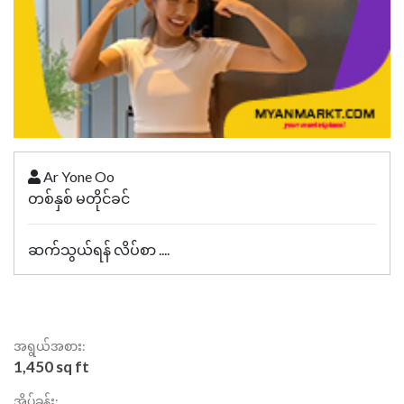
Ar Yone Oo
တစ်နှစ် မတိုင်ခင်
ဆက်သွယ်ရန် လိပ်စာ ....
အရွယ်အစား:
1,450 sq ft
အိပ်ခန်း: