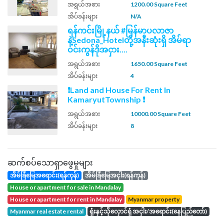
အရွယ်အစား
1200.00 Square Feet
အိပ်ခန်းများ
N/A
ရန်ကင်းမြို့နယ် #မြန်မာပလာဇာ
နဲ့Sedona_Hotelတို့အနီးဆုံးရှိ အိမ်ရာ
ဝင်းကွန်ဒိုအငှား....
အရွယ်အစား
1650.00 Square Feet
အိပ်ခန်းများ
4
❗Land and House For Rent In
KamaryutTownship ❗
အရွယ်အစား
10000.00 Square Feet
အိပ်ခန်းများ
8
ဆက်စပ်သောရှာဖွေမှုများ
အိမ်ခြံမြေအရောင်း(ရန်ကုန်)
အိမ်ခြံမြေအငှါး(ရန်ကုန်)
house or apartment for sale in Mandalay
house or apartment for rent in Mandalay
Myanmar property
Myanmar real estate rental
ရုံးနှင့်သိုလှောင်ရုံ အငှါး/အရောင်း(နေပြည်တော်)