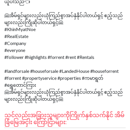
ယူပါသည်👈
🤗အိမ်ရှင်များလည်းယုံကြည်စွာအပ်နှံနိုင်ပါတယ်ရှင့် ဧည့်သည်
များလည်းကြိုဆိုပါတယ်ရှင့်🤗
#KhinMyatNoe
#RealEstate
#Company
#everyone
#follower #highlights #forrent #rent #Rentals
#landforsale #houseforsale #LandedHouse #houseforrent
#forrent #propertyservice #properties #ကမာရွတ်
#ရွှေတောင်ကြား
🤗အိမ်ရှင်များလည်းယုံကြည်စွာအပ်နှံနိုင်ပါတယ်ရှင့် ဧည့်သည်
သင်လည်းအခြားသူများကိုကြိုက်နှစ်သက်နိုင် အိမ်
ခြံမြေအငှါး ကြော်ငြာများ: