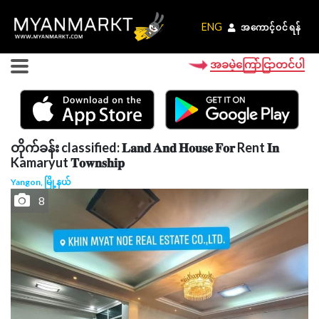
ENG
ENG
အကောင့်ဝင်ရန်
အကောင့်ဝင်ရန်
အခမဲ့ကြော်ငြာတင်ပါ
တိုက်ခန်း classified: 𝐋𝐚𝐧𝐝 𝐀𝐧𝐝 𝐇𝐨𝐮𝐬𝐞 𝐅𝐨𝐫 Rent 𝐈𝐧
Kamaryut 𝐓𝐨𝐰𝐧𝐬𝐡𝐢𝐩
Yangon, မြို့နယ်
8