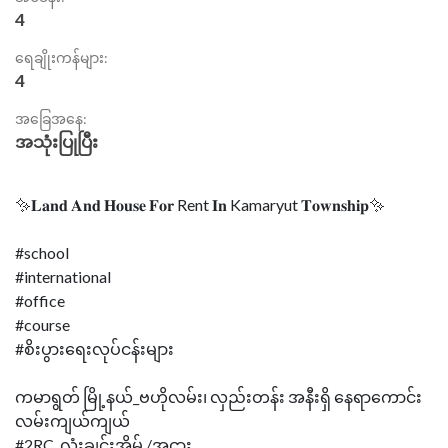
4
ရေချိုးကန်များ:
4
အခြေအနေ:
အသုံးပြုပြီး
✨𝐋𝐚𝐧𝐝 𝐀𝐧𝐝 𝐇𝐨𝐮𝐬𝐞 𝐅𝐨𝐫 Rent 𝐈𝐧 Kamaryut 𝐓𝐨𝐰𝐧𝐬𝐡𝐢𝐩✨
#school
#international
#office
#course
#စိးပွားရေးလုပ်ငန်းများ
ကမာရွတ် မြို့နယ်_ဗဟိုလမ်း၊ လှည်းတန်း အနီးရှိ နေရာကောင်း
လမ်းကျယ်ကျယ်
#2RC_လုံးချင်းအိမ် /အငှား