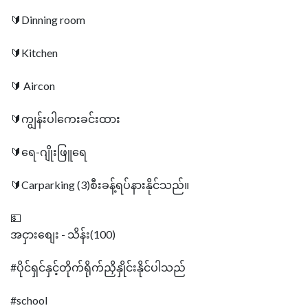
🔰Dinning room
🔰Kitchen
🔰 Aircon
🔰ကျွန်းပါကေးခင်းထား
🔰ရေ-ဂျိုးဖြူရေ
🔰Carparking (3)စီးခန့်ရပ်နားနိုင်သည်။
💵
အငှားစျေး - သိန်း(100)
#ပိုင်ရှင်နှင့်တိုက်ရိုက်ညှိနှိုင်းနိုင်ပါသည်
#school