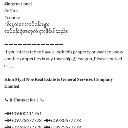
#international
#office
#course
#စိးပွားရေးလုပ်ငန်းများ
လုပ်ငန်းစုံအတွက် ငှားနိုင်ပါသည်။
➖➖➖➖➖➖➖➖➖➖➖➖➖
If you interested to have a look this property or want to know
another properties in any township @ Yangon ,Please contact
us ..,
𝐊𝐡𝐢𝐧 𝐌𝐲𝐚𝐭 𝐍𝐨𝐞 𝐑𝐞𝐚𝐥 𝐄𝐬𝐭𝐚𝐭𝐞 & 𝐆𝐞𝐧𝐞𝐫𝐚𝐥 𝐒𝐞𝐫𝐯𝐢𝐜𝐞𝐬 𝐂𝐨𝐦𝐩𝐚𝐧𝐲
𝐋𝐢𝐦𝐢𝐭𝐞𝐝.
📞📱𝐂𝐨𝐧𝐭𝐚𝐜𝐭 𝐟𝐨𝐫📱📞
📲📲09400111761
📲📲09775677778 ,📲📲09780677778
📲📲09766277778, 📲📲09975677778