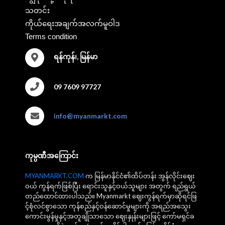
သတင်း
ကိုယ်ရေးအချက်အလက်မူဝါဒ
Terms condition
ရန်ကုန်၊, မြန်မာ
09 7609 97727
info@myanmarkt.com
ကုမ္ပဏီအကြောင်း
MYANMARKT.COM
က မြန်မာနိုင်ငံ၏ထိပ်တန်း အွန်လိုင်းဈေး
ဝယ် ကွန်ရက်ဖြစ်ပြီး ရောင်းသူနှင့်ဝယ်သူများ အတွက် ရည်ရွယ်
တည်ထောင်ထားပါသည်။ Myanmarkt ဈေးကွန်ရက်မှာဆိုရင်ဖြ
င့်စုံလင်စွာသော ကုန်စည်နှင့်ဝန်ဆောင်မှုများကို အရည်အသွေး
ကောင်းမွန်မှုနှင့်အတူချိုသာသော ဈေးနှုန်းများဖြင့် ကော်မရှင်ခ