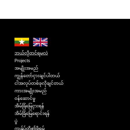
ဘယ်လိုတင်ရမလဲ
Projects
အမျိုးအမည်
ကျွန်တော်ငှားချင်ပါတယ်
ငါအလုပ်တစ်ခုလိုချင်တယ်
ကားအမျိုးအမည်
ဝန်ဆောင်မှု
အိမ်ခြံမြေငှားရန်
အိမ်ခြံမြေရောင်းရန်
ပွဲ
ကျွန်ုပ်တို့၏ဖိုရမ်