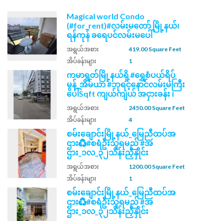
Magical world Condo
(#for_rent)#လမ်းမတော် မြို့နယ်၊
ရန်ကုန် ခရေပင်လမ်းမပေါ်
အရွယ်အစား
419.00 Square Feet
အိပ်ခန်းများ
1
ကမာရွတ်မြို့နယ်ရှိ #ရွှေစံပယ်ရိပ်
မွန်_အိမ်ယာ #ဘုရင့်နောင်လမ်းမကြီး
ပေါ်Sqft ကျယ်ကျယ် အငှားခန်း ၊
အရွယ်အစား
2450.00 Square Feet
အိပ်ခန်းများ
4
စမ်းချောင်းမြို့နယ်_မြေညီထပ်အ
ဌား♻️#စရံဦးသူရမည် #အ
ဌား_၁လ_၃၂သိန်းညှိနှိုင်း
အရွယ်အစား
1200.00 Square Feet
အိပ်ခန်းများ
1
စမ်းချောင်းမြို့နယ်_မြေညီထပ်အ
ဌား♻️#စရံဦးသူရမည် #အ
ဌား_၁လ_၃၂သိန်းညှိနှိုင်း