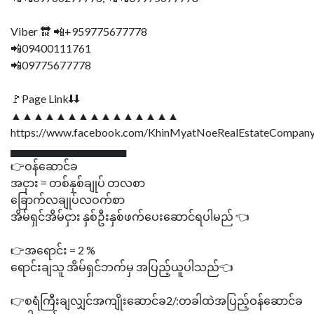
Viber 🔛 📲+959775677778
📲09400111761
📲09775677778
🚩Page Link⬇⬇
▲▲▲▲▲▲▲▲▲▲▲▲▲▲▲
https://www.facebook.com/KhinMyatNoeRealEstateCompany
▄▄▄▄▄▄▄▄▄▄▄▄▄▄▄
👉ဝန်ဆောင်ခ
အငှား = တစ်နှစ်ချုပ် တလစာ
ခြောက်လချုပ်လဝက်စာ
အိမ်ရှင်အိမ်ငှား နှစ်ဦးနှစ်ဖက်ပေးဆောင်ရပါမည် 👈
👉အရောင်း = 2 %
ရောင်းချသူ အိမ်ရှင်ဘက်မှ အပြည့်ယူပါသည်👈
👉စရံကြီးချလျှင်အကျိုးဆောင်ခ2/:တခါထဲအပြည့်ဝန်ဆောင်ခ