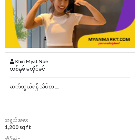
Khin Myat Noe
တစ်နှစ် မတိုင်ခင်
ဆက်သွယ်ရန် လိပ်စာ ....
အရွယ်အစား:
1,200 sq ft
အိပ်ခန်း: