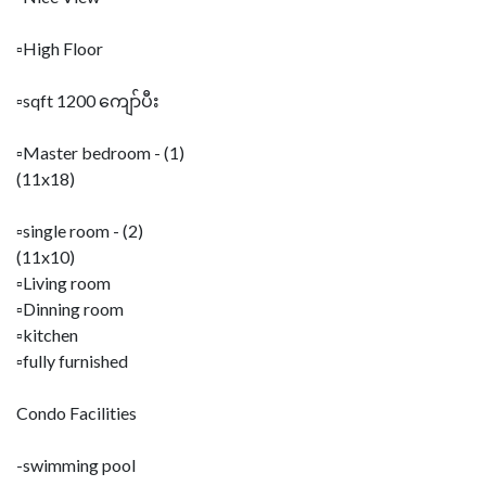
▫️High Floor
▫️sqft 1200 ကျော်ပီး
▫️Master bedroom - (1)
(11x18)
▫️single room - (2)
(11x10)
▫️Living room
▫️Dinning room
▫️kitchen
▫️fully furnished
Condo Facilities
-swimming pool