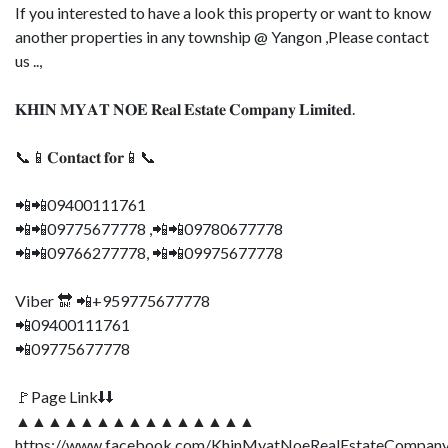
If you interested to have a look this property or want to know
another properties in any township @ Yangon ,Please contact
us ..,
𝐊𝐇𝐈𝐍 𝐌𝐘𝐀𝐓 𝐍𝐎𝐄 𝐑𝐞𝐚𝐥 𝐄𝐬𝐭𝐚𝐭𝐞 𝐂𝐨𝐦𝐩𝐚𝐧𝐲 𝐋𝐢𝐦𝐢𝐭𝐞𝐝.
📞📱𝐂𝐨𝐧𝐭𝐚𝐜𝐭 𝐟𝐨𝐫📱📞
📲📲09400111761
📲📲09775677778 ,📲📲09780677778
📲📲09766277778, 📲📲09975677778
Viber 🔛 📲+959775677778
📲09400111761
📲09775677778
🚩Page Link⬇⬇
▲▲▲▲▲▲▲▲▲▲▲▲▲▲▲
https://www.facebook.com/KhinMyatNoeRealEstateCompany