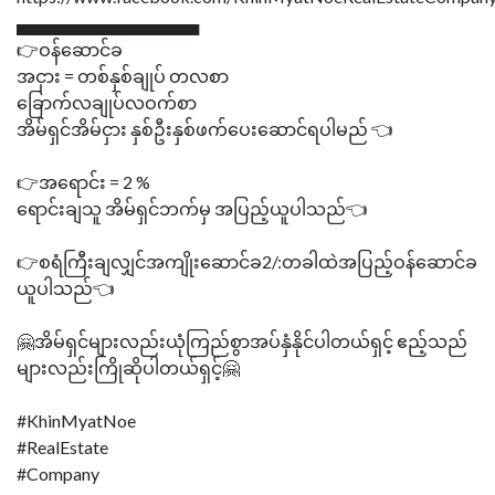
▄▄▄▄▄▄▄▄▄▄▄▄▄▄▄
👉ဝန်ဆောင်ခ
အငှား = တစ်နှစ်ချုပ် တလစာ
ခြောက်လချုပ်လဝက်စာ
အိမ်ရှင်အိမ်ငှား နှစ်ဦးနှစ်ဖက်ပေးဆောင်ရပါမည် 👈
👉အရောင်း = 2 %
ရောင်းချသူ အိမ်ရှင်ဘက်မှ အပြည့်ယူပါသည်👈
👉စရံကြီးချလျှင်အကျိုးဆောင်ခ2/:တခါထဲအပြည့်ဝန်ဆောင်ခ
ယူပါသည်👈
🤗အိမ်ရှင်များလည်းယုံကြည်စွာအပ်နှံနိုင်ပါတယ်ရှင့် ဧည့်သည်
များလည်းကြိုဆိုပါတယ်ရှင့်🤗
#KhinMyatNoe
#RealEstate
#Company