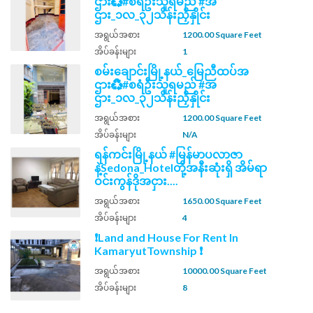
ဌား♻️#စရံဦးသူရမည် #အ
ဌား_၁လ_၃၂သိန်းညှိနှိုင်း
အရွယ်အစား
1200.00 Square Feet
အိပ်ခန်းများ
1
စမ်းချောင်းမြို့နယ်_မြေညီထပ်အ
ဌား♻️#စရံဦးသူရမည် #အ
ဌား_၁လ_၃၂သိန်းညှိနှိုင်း
အရွယ်အစား
1200.00 Square Feet
အိပ်ခန်းများ
N/A
ရန်ကင်းမြို့နယ် #မြန်မာပလာဇာ
နဲ့Sedona_Hotelတို့အနီးဆုံးရှိ အိမ်ရာ
ဝင်းကွန်ဒိုအငှား....
အရွယ်အစား
1650.00 Square Feet
အိပ်ခန်းများ
4
❗Land and House For Rent In
KamaryutTownship ❗
အရွယ်အစား
10000.00 Square Feet
အိပ်ခန်းများ
8