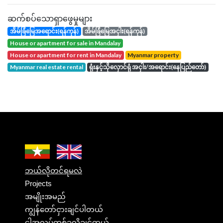
ဆက်စပ်သောရှာဖွေမှုများ
အိမ်ခြံမြေအရောင်း(ရန်ကုန်)
အိမ်ခြံမြေအငှါး(ရန်ကုန်)
house or apartment for sale in Mandalay
house or apartment for rent in Mandalay
Myanmar property
Myanmar real estate rental
ရုံးနှင့်သိုလှောင်ရုံ အငှါး/အရောင်း(နေပြည်တော်)
ဘယ်လိုတင်ရမလဲ
Projects
အမျိုးအမည်
ကျွန်တော်ငှားချင်ပါတယ်
ငါအလုပ်တစ်ခုလိုချင်တယ်