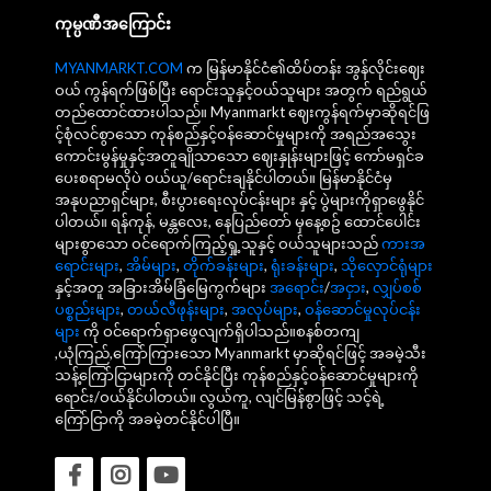
ကုမ္ပဏီအကြောင်း
MYANMARKT.COM
က မြန်မာနိုင်ငံ၏ထိပ်တန်း အွန်လိုင်းဈေး
ဝယ် ကွန်ရက်ဖြစ်ပြီး ရောင်းသူနှင့်ဝယ်သူများ အတွက် ရည်ရွယ်
တည်ထောင်ထားပါသည်။ Myanmarkt ဈေးကွန်ရက်မှာဆိုရင်ဖြ
င့်စုံလင်စွာသော ကုန်စည်နှင့်ဝန်ဆောင်မှုများကို အရည်အသွေး
ကောင်းမွန်မှုနှင့်အတူချိုသာသော ဈေးနှုန်းများဖြင့် ကော်မရှင်ခ
ပေးစရာမလိုပဲ ဝယ်ယူ/ရောင်းချနိုင်ပါတယ်။ မြန်မာနိုင်ငံမှ
အနုပညာရှင်များ, စီးပွားရေးလုပ်ငန်းများ နှင့် ပွဲများကိုရှာဖွေနိုင်
ပါတယ်။ ရန်ကုန်, မန္တလေး, နေပြည်တော် မှနေ့စဥ် ထောင်ပေါင်း
များစွာသော ဝင်ရောက်ကြည့်ရှု့သူနှင့် ဝယ်သူများသည်
ကားအ
ရောင်းများ
,
အိမ်များ
,
တိုက်ခန်းများ
,
ရုံးခန်းများ
,
သိုလှောင်ရုံများ
နှင့်အတူ အခြားအိမ်ခြံမြေကွက်များ
အရောင်း
/
အငှား
,
လျှပ်စစ်
ပစ္စည်းများ
,
တယ်လီဖုန်းများ
,
အလုပ်များ
,
ဝန်ဆောင်မှုလုပ်ငန်း
များ
ကို ဝင်ရောက်ရှာဖွေလျက်ရှိပါသည်။စနစ်တကျ
,ယုံကြည်,ကြော်ကြားသော Myanmarkt မှာဆိုရင်ဖြင့် အခမဲ့သီး
သန့်ကြော်ငြာများကို တင်နိုင်ပြီး ကုန်စည်နှင့်ဝန်ဆောင်မှုများကို
ရောင်း/ဝယ်နိုင်ပါတယ်။ လွယ်ကူ, လျင်မြန်စွာဖြင့် သင့်ရဲ့
ကြော်ငြာကို အခမဲ့တင်နိုင်ပါပြီ။