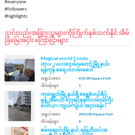
#everyone
#followers
သင်လည်းအခြားသူများကိုကြိုက်နှစ်သက်နိုင် အိမ်
ခြံမြေအငှါး ကြော်ငြာများ:
Magical world Condo
(#for_rent)#လမ်းမတော် မြို့နယ်၊
ရန်ကုန် ခရေပင်လမ်းမပေါ်
အရွယ်အစား
419.00 Square Feet
အိပ်ခန်းများ
1
ကမာရွတ်မြို့နယ်ရှိ #ရွှေစံပယ်ရိပ်
မွန်_အိမ်ယာ #ဘုရင့်နောင်လမ်းမကြီး
ပေါ်Sqft ကျယ်ကျယ် အငှားခန်း ၊
အရွယ်အစား
2450.00 Square Feet
အိပ်ခန်းများ
4
စမ်းချောင်းမြို့နယ်_မြေညီထပ်အ