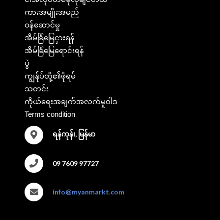
ကားအမျိုးအမည်
ဝန်ဆောင်မှု
အိမ်ခြံမြေငှားရန်
အိမ်ခြံမြေရောင်းရန်
ပွဲ
ကျွန်ုပ်တို့၏ဖိုရမ်
သတင်း
ကိုယ်ရေးအချက်အလက်မူဝါဒ
Terms condition
ရန်ကုန်၊, မြန်မာ
09 7609 97727
info@myanmarkt.com