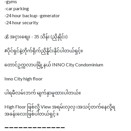
-gyms
-car parking
-24 hour backup -generator
-24 hour security
💰 အငှားစျေး - 35 သိန်း (ညှိနှိုင်း)
#ပိုင်ရှင်နဲ့တိုက်ရိုက်ညှိနိူင်းနိုင်ပါတယ်ရှင့်။
တောင်ဥက္ကလာပမြို့နယ် INNO City Condominium
Inno City high floor
ပါရမီလမ်းဘက် မျက်နှာမူထားပါတယ်။
High Floor ဖြစ်လို့ View အရမ်းလှလှ ၊အသင့်တက်နေလို့ရ
အခန်းလေးဖြစ်ပါတယ်ရှင့် ။
➖➖➖➖➖➖➖➖➖➖➖➖➖