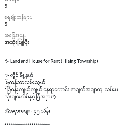
5
ရေချိုးကန်များ:
5
အခြေအနေ:
အသုံးပြုပြီး
✨ Land and House for Rent (Hlaing Township)
✨ လှိုင်မြို့နယ်
မြကန်သာလမ်းသွယ်
*ခြံဝန်းကျယ်ကျယ် နေရာကောင်း၊အချက်အချာကျ လမ်းမ
လုံးချင်းအိမ်နှင့် ခြံအငှား✨
💰အငှားစျေး - ၄၅ သိန်း
**********************