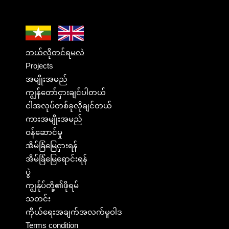
ဘယ်လိုတင်ရမလဲ
Projects
အမျိုးအမည်
ကျွန်တော်ငှားချင်ပါတယ်
ငါအလုပ်တစ်ခုလိုချင်တယ်
ကားအမျိုးအမည်
ဝန်ဆောင်မှု
အိမ်ခြံမြေငှားရန်
အိမ်ခြံမြေရောင်းရန်
ပွဲ
ကျွန်ုပ်တို့၏ဖိုရမ်
သတင်း
ကိုယ်ရေးအချက်အလက်မူဝါဒ
Terms condition