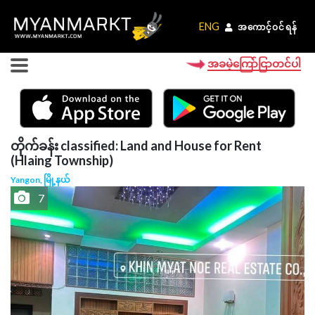
ENG
ENG
အကောင့်ဝင်ရန်
အကောင့်ဝင်ရန်
အခမဲ့ကြော်ငြာတင်ပါ
တိုက်ခန်း classified: Land and House for Rent
(Hlaing Township)
Yangon, မြို့နယ်
7