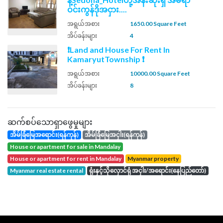
ဝင်းကွန်ဒိုအငှား....
အရွယ်အစား
1650.00 Square Feet
အိပ်ခန်းများ
4
❗Land and House For Rent In
KamaryutTownship ❗
အရွယ်အစား
10000.00 Square Feet
အိပ်ခန်းများ
8
ဆက်စပ်သောရှာဖွေမှုများ
အိမ်ခြံမြေအရောင်း(ရန်ကုန်)
အိမ်ခြံမြေအငှါး(ရန်ကုန်)
house or apartment for sale in Mandalay
house or apartment for rent in Mandalay
Myanmar property
Myanmar real estate rental
ရုံးနှင့်သိုလှောင်ရုံ အငှါး/အရောင်း(နေပြည်တော်)