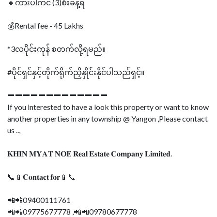
🔸ကားပါကင် (3)စီးခန့်ရ
💰Rental fee - 45 Lakhs
*3လပိုင်းကုန် စတက်လို့ရမည်။
#ပိုင်ရှင်နှင့်တိုက်ရိုက်ညှိနှိုင်းနိုင်ပါသည်ရှင့်။
➖➖➖➖➖➖➖➖➖➖➖➖➖
If you interested to have a look this property or want to know
another properties in any township @ Yangon ,Please contact
us ..,
𝐊𝐇𝐈𝐍 𝐌𝐘𝐀𝐓 𝐍𝐎𝐄 𝐑𝐞𝐚𝐥 𝐄𝐬𝐭𝐚𝐭𝐞 𝐂𝐨𝐦𝐩𝐚𝐧𝐲 𝐋𝐢𝐦𝐢𝐭𝐞𝐝.
📞📱𝐂𝐨𝐧𝐭𝐚𝐜𝐭 𝐟𝐨𝐫📱📞
📲📲09400111761
📲📲09775677778 ,📲📲09780677778