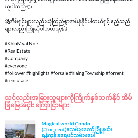
ယူပါသည်👈
🤗အိမ်ရှင်များလည်းယုံကြည်စွာအပ်နှံနိုင်ပါတယ်ရှင့် ဧည့်သည်
များလည်းကြိုဆိုပါတယ်ရှင့်🤗
#KhinMyatNoe
#RealEstate
#Company
#everyone
#follower #highlights #forsale #hlaingTownship #forrent
သင်လည်းအခြားသူများကိုကြိုက်နှစ်သက်နိုင် အိမ်
ခြံမြေအငှါး ကြော်ငြာများ:
Magical world Condo
(#for_rent)#လမ်းမတော် မြို့နယ်၊
ရန်ကုန် ခရေပင်လမ်းမပေါ်