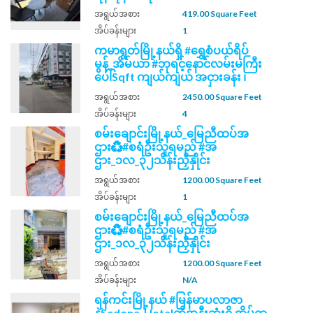
အရွယ်အစား
419.00 Square Feet
အိပ်ခန်းများ
1
ကမာရွတ်မြို့နယ်ရှိ #ရွှေစံပယ်ရိပ်
မွန်_အိမ်ယာ #ဘုရင့်နောင်လမ်းမကြီး
ပေါ်Sqft ကျယ်ကျယ် အငှားခန်း ၊
အရွယ်အစား
2450.00 Square Feet
အိပ်ခန်းများ
4
စမ်းချောင်းမြို့နယ်_မြေညီထပ်အ
ဌား♻️#စရံဦးသူရမည် #အ
ဌား_၁လ_၃၂သိန်းညှိနှိုင်း
အရွယ်အစား
1200.00 Square Feet
အိပ်ခန်းများ
1
စမ်းချောင်းမြို့နယ်_မြေညီထပ်အ
ဌား♻️#စရံဦးသူရမည် #အ
ဌား_၁လ_၃၂သိန်းညှိနှိုင်း
အရွယ်အစား
1200.00 Square Feet
အိပ်ခန်းများ
N/A
ရန်ကင်းမြို့နယ် #မြန်မာပလာဇာ
နဲ့Sedona_Hotelတို့အနီးဆုံးရှိ အိမ်ရာ