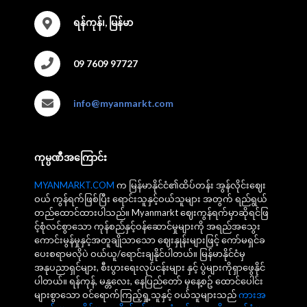
ရန်ကုန်၊, မြန်မာ
09 7609 97727
info@myanmarkt.com
ကုမ္ပဏီအကြောင်း
MYANMARKT.COM
က မြန်မာနိုင်ငံ၏ထိပ်တန်း အွန်လိုင်းဈေး
ဝယ် ကွန်ရက်ဖြစ်ပြီး ရောင်းသူနှင့်ဝယ်သူများ အတွက် ရည်ရွယ်
တည်ထောင်ထားပါသည်။ Myanmarkt ဈေးကွန်ရက်မှာဆိုရင်ဖြ
င့်စုံလင်စွာသော ကုန်စည်နှင့်ဝန်ဆောင်မှုများကို အရည်အသွေး
ကောင်းမွန်မှုနှင့်အတူချိုသာသော ဈေးနှုန်းများဖြင့် ကော်မရှင်ခ
ပေးစရာမလိုပဲ ဝယ်ယူ/ရောင်းချနိုင်ပါတယ်။ မြန်မာနိုင်ငံမှ
အနုပညာရှင်များ, စီးပွားရေးလုပ်ငန်းများ နှင့် ပွဲများကိုရှာဖွေနိုင်
ပါတယ်။ ရန်ကုန်, မန္တလေး, နေပြည်တော် မှနေ့စဥ် ထောင်ပေါင်း
များစွာသော ဝင်ရောက်ကြည့်ရှု့သူနှင့် ဝယ်သူများသည်
ကားအ