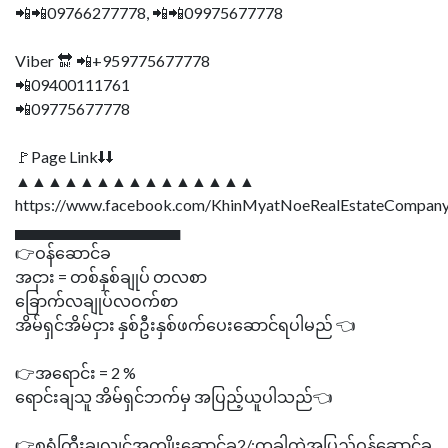
📲📲09766277778, 📲📲09975677778
Viber 🔛 📲+959775677778
📲09400111761
📲09775677778
🚩Page Link⬇⬇
▲▲▲▲▲▲▲▲▲▲▲▲▲▲▲
https://www.facebook.com/KhinMyatNoeRealEstateCompany
▄▄▄▄▄▄▄▄▄▄▄▄▄▄▄
👉ဝန်ဆောင်ခ
အငှား = တစ်နှစ်ချုပ် တလစာ
ခြောက်လချုပ်လဝက်စာ
အိမ်ရှင်အိမ်ငှား နှစ်ဦးနှစ်ဖက်ပေးဆောင်ရပါမည် 👈
👉အရောင်း = 2 %
ရောင်းချသူ အိမ်ရှင်ဘက်မှ အပြည့်ယူပါသည်👈
👉စရံကြီးချလျှင်အကျိုးဆောင်ခ2/:တခါထဲအပြည့်ဝန်ဆောင်ခ