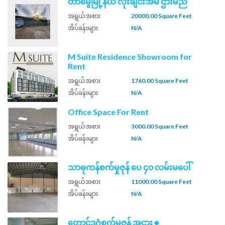
တာမွေမြို့နယ် လုံးချင်းအိမ် ဌားမည်
အရွယ်အစား
20000.00 Square Feet
အိပ်ခန်းများ
N/A
M Suite Residence Showroom for
Rent
အရွယ်အစား
1760.00 Square Feet
အိပ်ခန်းများ
N/A
Office Space For Rent
အရွယ်အစား
3000.00 Square Feet
အိပ်ခန်းများ
N/A
သာဓုကန်စက်မှုဇုန် ပေ ၄၀ လမ်းမပေါ်
အရွယ်အစား
11000.00 Square Feet
အိပ်ခန်းများ
N/A
တောင်ဒဂုံစက်မှုဇုန် အငှား🔸