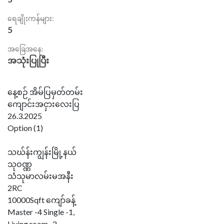
ရေချိုးကန်များ:
5
အခြေအနေ:
အသုံးပြုပြီး
နေ့စဉ် အိမ်ပြမှတ်တမ်း
ကျောင်းအငှားလေးပြ
26.3.2025
Option (1)
သဃ်န်းကျွန်းမြို့နယ်
သုဝဏ္ဏ
သံသုမာလမ်းမအနီး
2RC
10000Sqft ကျော်ခန့်
Master -4 Single -1,
Living room -2