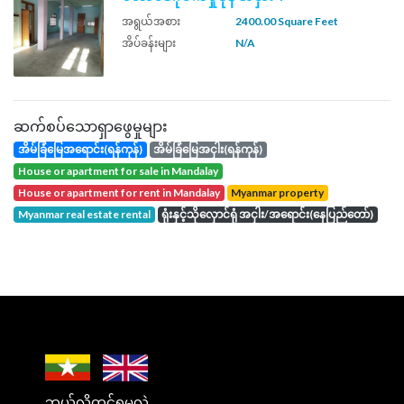
အရွယ်အစား
2400.00 Square Feet
အိပ်ခန်းများ
N/A
ဆက်စပ်သောရှာဖွေမှုများ
အိမ်ခြံမြေအရောင်း(ရန်ကုန်)
အိမ်ခြံမြေအငှါး(ရန်ကုန်)
house or apartment for sale in Mandalay
house or apartment for rent in Mandalay
Myanmar property
Myanmar real estate rental
ရုံးနှင့်သိုလှောင်ရုံ အငှါး/အရောင်း(နေပြည်တော်)
ဘယ်လိုတင်ရမလဲ