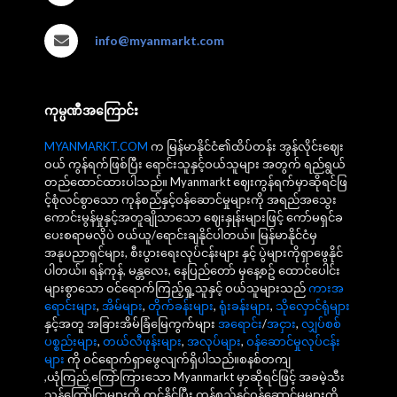
info@myanmarkt.com
ကုမ္ပဏီအကြောင်း
MYANMARKT.COM
က မြန်မာနိုင်ငံ၏ထိပ်တန်း အွန်လိုင်းဈေး
ဝယ် ကွန်ရက်ဖြစ်ပြီး ရောင်းသူနှင့်ဝယ်သူများ အတွက် ရည်ရွယ်
တည်ထောင်ထားပါသည်။ Myanmarkt ဈေးကွန်ရက်မှာဆိုရင်ဖြ
င့်စုံလင်စွာသော ကုန်စည်နှင့်ဝန်ဆောင်မှုများကို အရည်အသွေး
ကောင်းမွန်မှုနှင့်အတူချိုသာသော ဈေးနှုန်းများဖြင့် ကော်မရှင်ခ
ပေးစရာမလိုပဲ ဝယ်ယူ/ရောင်းချနိုင်ပါတယ်။ မြန်မာနိုင်ငံမှ
အနုပညာရှင်များ, စီးပွားရေးလုပ်ငန်းများ နှင့် ပွဲများကိုရှာဖွေနိုင်
ပါတယ်။ ရန်ကုန်, မန္တလေး, နေပြည်တော် မှနေ့စဥ် ထောင်ပေါင်း
များစွာသော ဝင်ရောက်ကြည့်ရှု့သူနှင့် ဝယ်သူများသည်
ကားအ
ရောင်းများ
,
အိမ်များ
,
တိုက်ခန်းများ
,
ရုံးခန်းများ
,
သိုလှောင်ရုံများ
နှင့်အတူ အခြားအိမ်ခြံမြေကွက်များ
အရောင်း
/
အငှား
,
လျှပ်စစ်
ပစ္စည်းများ
,
တယ်လီဖုန်းများ
,
အလုပ်များ
,
ဝန်ဆောင်မှုလုပ်ငန်း
များ
ကို ဝင်ရောက်ရှာဖွေလျက်ရှိပါသည်။စနစ်တကျ
,ယုံကြည်,ကြော်ကြားသော Myanmarkt မှာဆိုရင်ဖြင့် အခမဲ့သီး
သန့်ကြော်ငြာများကို တင်နိုင်ပြီး ကုန်စည်နှင့်ဝန်ဆောင်မှုများကို