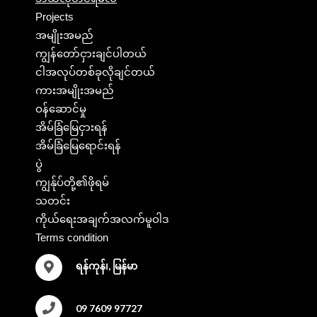
Projects
အမျိုးအမည်
ကျွန်တော်ငှားချင်ပါတယ်
ငါအလုပ်တစ်ခုလိုချင်တယ်
ကားအမျိုးအမည်
ဝန်ဆောင်မှု
အိမ်ခြံမြေငှားရန်
အိမ်ခြံမြေရောင်းရန်
ပွဲ
ကျွန်ုပ်တို့၏ဖိုရမ်
သတင်း
ကိုယ်ရေးအချက်အလက်မူဝါဒ
Terms condition
ရန်ကုန်၊, မြန်မာ
09 7609 97727