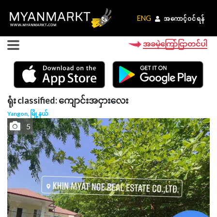
ENG
ENG
အကောင့်ဝင်ရန်
အကောင့်ဝင်ရန်
အခမဲ့ကြော်ငြာတင်ပါ
ရုံး classified: ကျောင်းအငှားလေး
Yangon, မြို့နယ်
5