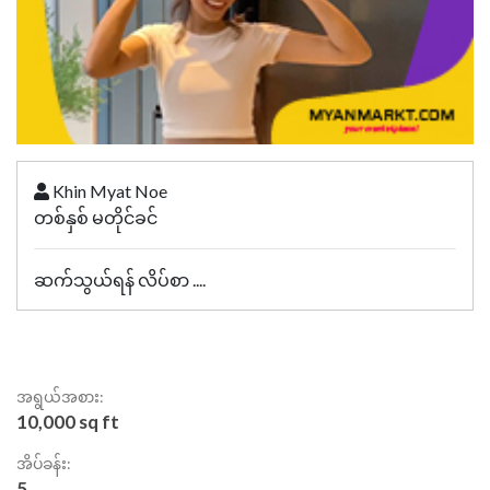
Khin Myat Noe
တစ်နှစ် မတိုင်ခင်
ဆက်သွယ်ရန် လိပ်စာ ....
အရွယ်အစား:
10,000 sq ft
အိပ်ခန်း:
5