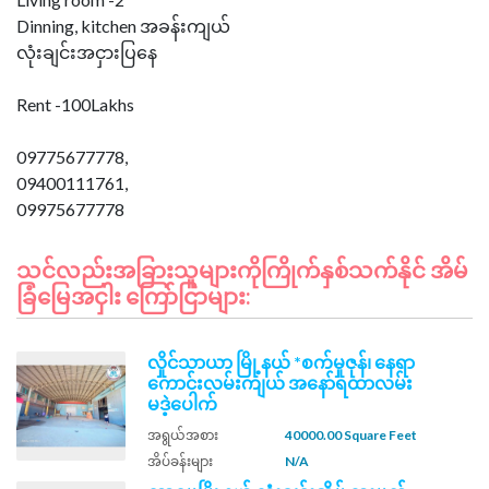
Dinning, kitchen အခန်းကျယ်
လုံးချင်းအငှားပြနေ
Rent -100Lakhs
09775677778,
09400111761,
သင်လည်းအခြားသူများကိုကြိုက်နှစ်သက်နိုင် အိမ်
ခြံမြေအငှါး ကြော်ငြာများ:
လှိုင်သာယာ မြို့နယ် *စက်မှုဇုန်၊ နေရာ
ကောင်းလမ်းကျယ် အနော်ရထာလမ်း
မဒဲ့ပေါက်
အရွယ်အစား
40000.00 Square Feet
အိပ်ခန်းများ
N/A