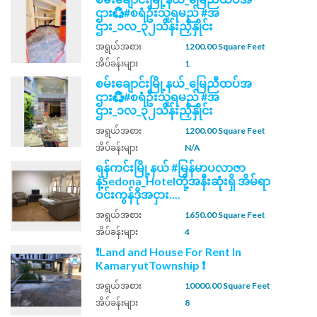
ဌား♻️#စရံဦးသူရမည် #အ
ဌား_၁လ_၃၂သိန်းညှိနှိုင်း
အရွယ်အစား
1200.00 Square Feet
အိပ်ခန်းများ
1
စမ်းချောင်းမြို့နယ်_မြေညီထပ်အ
ဌား♻️#စရံဦးသူရမည် #အ
ဌား_၁လ_၃၂သိန်းညှိနှိုင်း
အရွယ်အစား
1200.00 Square Feet
အိပ်ခန်းများ
N/A
ရန်ကင်းမြို့နယ် #မြန်မာပလာဇာ
နဲ့Sedona_Hotelတို့အနီးဆုံးရှိ အိမ်ရာ
ဝင်းကွန်ဒိုအငှား....
အရွယ်အစား
1650.00 Square Feet
အိပ်ခန်းများ
4
❗Land and House For Rent In
KamaryutTownship ❗
အရွယ်အစား
10000.00 Square Feet
အိပ်ခန်းများ
8