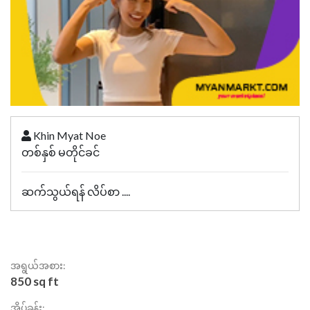
Khin Myat Noe
တစ်နှစ် မတိုင်ခင်
ဆက်သွယ်ရန် လိပ်စာ ....
အရွယ်အစား:
850 sq ft
အိပ်ခန်း: