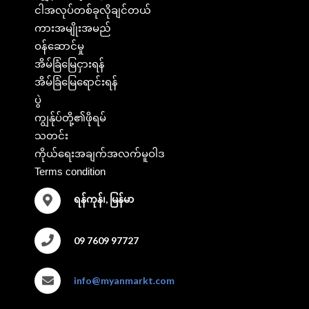
ငါအလုပ်တစ်ခုလိုချင်တယ်
ကားအမျိုးအမည်
ဝန်ဆောင်မှု
အိမ်ခြံမြေငှားရန်
အိမ်ခြံမြေရောင်းရန်
ပွဲ
ကျွန်ုပ်တို့၏ဖိုရမ်
သတင်း
ကိုယ်ရေးအချက်အလက်မူဝါဒ
Terms condition
ရန်ကုန်၊, မြန်မာ
09 7609 97727
info@myanmarkt.com