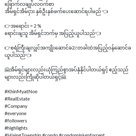
ခြောက်လချုပ်လဝက်စာ
အိမ်ရှင်အိမ်ငှား နှစ်ဦးနှစ်ဖက်ပေးဆောင်ရပါမည် 👈
👉အရောင်း = 2 %
ရောင်းချသူ အိမ်ရှင်ဘက်မှ အပြည့်ယူပါသည်👈
👉စရံကြီးချလျှင်အကျိုးဆောင်ခ2/:တခါထဲအပြည့်ဝန်ဆောင်ခ
ယူပါသည်👈
🤗အိမ်ရှင်များလည်းယုံကြည်စွာအပ်နှံနိုင်ပါတယ်ရှင့် ဧည့်သည်
များလည်းကြိုဆိုပါတယ်ရှင့်🤗
#KhinMyatNoe
#RealEstate
#Company
#everyone
#followers
#highlights
#HlaingTownship #condo #condominiumforrent