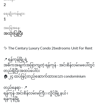
2
ရေချိုးကန်များ:
1
အခြေအနေ:
အသုံးပြုပြီး
✨ The Century Luxury Condo 2bedrooms Unit For Rent
📍 ရန်ကုန်မြို့ရဲ့
အဓိကအချက်အခြာကျတဲ့ ရန်ကုန် - အင်းစိန်လမ်းမပေါ်တွင်
တည်ရှိပြီးအထပ်ပေါင်း
🏠 ၂၄ ထပ်ဖြင့်တည်ဆောက်ထားသော condominium
တည်နေရာ - 📍
ရန်ကုန်-အင်းစိန်လမ်းမကြီး ၊ လှိုင်မြို့နယ် ၊
ရန်ကုန်မြို့