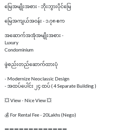
မြေအမျိုးအစား - ဘိုးဘွားပိုင်မြေ
မြေအကျယ်အ၀န်း - ၁.၇၈ ဧက
အဆောက်အအုံအမျိုးအစား -
Luxury
Condominium
ဖွဲစည်းတည်ဆောက်ထားပုံ
- Modernize Neoclassic Design
- အထပ်ပေါင်း ၂၄ ထပ် ( 4 Separate Building )
💥 View - Nice View 💥
💰 For Rental Fee - 20Lakhs (Nego)
➖➖➖➖➖➖➖➖➖➖➖➖➖