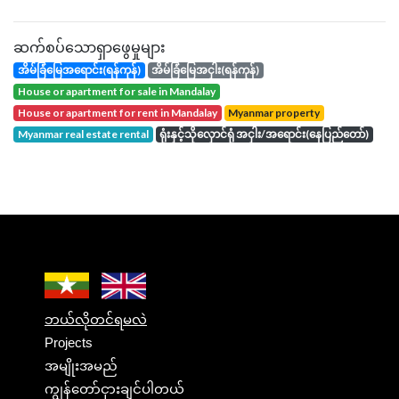
ဆက်စပ်သောရှာဖွေမှုများ
အိမ်ခြံမြေအရောင်း(ရန်ကုန်)
အိမ်ခြံမြေအငှါး(ရန်ကုန်)
house or apartment for sale in Mandalay
house or apartment for rent in Mandalay
Myanmar property
Myanmar real estate rental
ရုံးနှင့်သိုလှောင်ရုံ အငှါး/အရောင်း(နေပြည်တော်)
ဘယ်လိုတင်ရမလဲ
Projects
အမျိုးအမည်
ကျွန်တော်ငှားချင်ပါတယ်