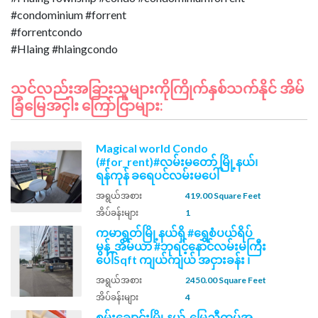
#condominium #forrent
#forrentcondo
သင်လည်းအခြားသူများကိုကြိုက်နှစ်သက်နိုင် အိမ်
ခြံမြေအငှါး ကြော်ငြာများ:
Magical world Condo
(#for_rent)#လမ်းမတော် မြို့နယ်၊
ရန်ကုန် ခရေပင်လမ်းမပေါ်
အရွယ်အစား
419.00 Square Feet
အိပ်ခန်းများ
1
ကမာရွတ်မြို့နယ်ရှိ #ရွှေစံပယ်ရိပ်
မွန်_အိမ်ယာ #ဘုရင့်နောင်လမ်းမကြီး
ပေါ်Sqft ကျယ်ကျယ် အငှားခန်း ၊
အရွယ်အစား
2450.00 Square Feet
အိပ်ခန်းများ
4
စမ်းချောင်းမြို့နယ်_မြေညီထပ်အ