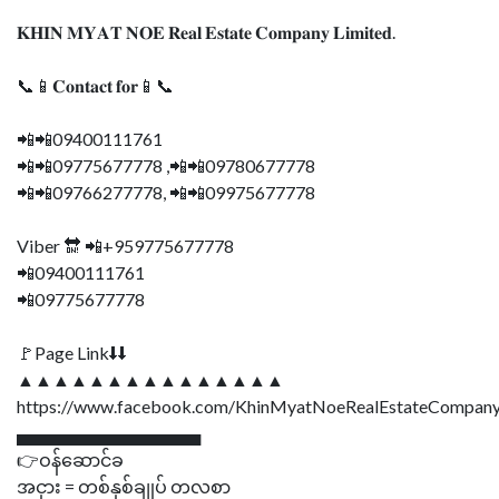
𝐊𝐇𝐈𝐍 𝐌𝐘𝐀𝐓 𝐍𝐎𝐄 𝐑𝐞𝐚𝐥 𝐄𝐬𝐭𝐚𝐭𝐞 𝐂𝐨𝐦𝐩𝐚𝐧𝐲 𝐋𝐢𝐦𝐢𝐭𝐞𝐝.
📞📱𝐂𝐨𝐧𝐭𝐚𝐜𝐭 𝐟𝐨𝐫📱📞
📲📲09400111761
📲📲09775677778 ,📲📲09780677778
📲📲09766277778, 📲📲09975677778
Viber 🔛 📲+959775677778
📲09400111761
📲09775677778
🚩Page Link⬇⬇
▲▲▲▲▲▲▲▲▲▲▲▲▲▲▲
https://www.facebook.com/KhinMyatNoeRealEstateCompany
▄▄▄▄▄▄▄▄▄▄▄▄▄▄▄
👉ဝန်ဆောင်ခ
အငှား = တစ်နှစ်ချုပ် တလစာ