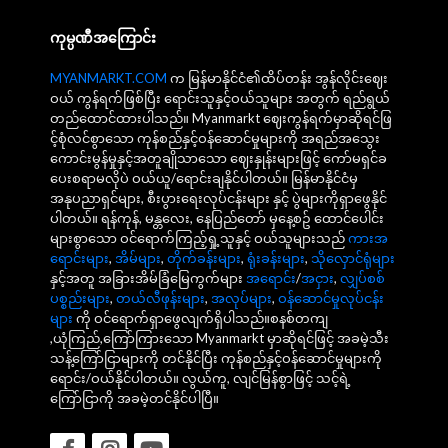
ကုမ္ပဏီအကြောင်း
MYANMARKT.COM
က မြန်မာနိုင်ငံ၏ထိပ်တန်း အွန်လိုင်းဈေး
ဝယ် ကွန်ရက်ဖြစ်ပြီး ရောင်းသူနှင့်ဝယ်သူများ အတွက် ရည်ရွယ်
တည်ထောင်ထားပါသည်။ Myanmarkt ဈေးကွန်ရက်မှာဆိုရင်ဖြ
င့်စုံလင်စွာသော ကုန်စည်နှင့်ဝန်ဆောင်မှုများကို အရည်အသွေး
ကောင်းမွန်မှုနှင့်အတူချိုသာသော ဈေးနှုန်းများဖြင့် ကော်မရှင်ခ
ပေးစရာမလိုပဲ ဝယ်ယူ/ရောင်းချနိုင်ပါတယ်။ မြန်မာနိုင်ငံမှ
အနုပညာရှင်များ, စီးပွားရေးလုပ်ငန်းများ နှင့် ပွဲများကိုရှာဖွေနိုင်
ပါတယ်။ ရန်ကုန်, မန္တလေး, နေပြည်တော် မှနေ့စဥ် ထောင်ပေါင်း
များစွာသော ဝင်ရောက်ကြည့်ရှု့သူနှင့် ဝယ်သူများသည်
ကားအ
ရောင်းများ
,
အိမ်များ
,
တိုက်ခန်းများ
,
ရုံးခန်းများ
,
သိုလှောင်ရုံများ
နှင့်အတူ အခြားအိမ်ခြံမြေကွက်များ
အရောင်း
/
အငှား
,
လျှပ်စစ်
ပစ္စည်းများ
,
တယ်လီဖုန်းများ
,
အလုပ်များ
,
ဝန်ဆောင်မှုလုပ်ငန်း
များ
ကို ဝင်ရောက်ရှာဖွေလျက်ရှိပါသည်။စနစ်တကျ
,ယုံကြည်,ကြော်ကြားသော Myanmarkt မှာဆိုရင်ဖြင့် အခမဲ့သီး
သန့်ကြော်ငြာများကို တင်နိုင်ပြီး ကုန်စည်နှင့်ဝန်ဆောင်မှုများကို
ရောင်း/ဝယ်နိုင်ပါတယ်။ လွယ်ကူ, လျင်မြန်စွာဖြင့် သင့်ရဲ့
ကြော်ငြာကို အခမဲ့တင်နိုင်ပါပြီ။