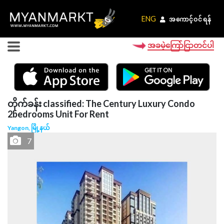
ENG
ENG
အကောင့်ဝင်ရန်
အကောင့်ဝင်ရန်
အခမဲ့ကြော်ငြာတင်ပါ
တိုက်ခန်း classified: The Century Luxury Condo
2bedrooms Unit For Rent
Yangon, မြို့နယ်
7