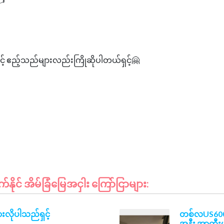
ှင့် ဧည့်သည်များလည်းကြိုဆိုပါတယ်ရှင့်🤗
ုင် အိမ်ခြံမြေအငှါး ကြော်ငြာများ:
ှားလိုပါသည်ရှင့်
တစ်လUS6000န
အနီး အာတီးယ