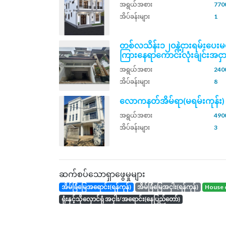
အရွယ်အစား
7700
အိပ်ခန်းများ
1
တစ်လသိန်း၁၂၀နဲ့ငှားရမ်းပေးမ
ကြားနေရာကောင်းလုံးချင်းအငှာ
အရွယ်အစား
2400
အိပ်ခန်းများ
8
လောကနတ်အိမ်ရာ(မရမ်းကုန်း)
အရွယ်အစား
4900
အိပ်ခန်းများ
3
ဆက်စပ်သောရှာဖွေမှုများ
အိမ်ခြံမြေအရောင်း(ရန်ကုန်)
အိမ်ခြံမြေအငှါး(ရန်ကုန်)
house 
ရုံးနှင့်သိုလှောင်ရုံ အငှါး/အရောင်း(နေပြည်တော်)