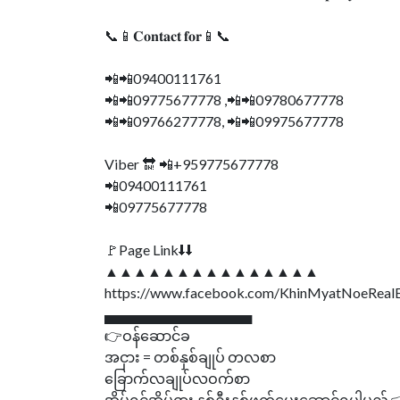
📞📱𝐂𝐨𝐧𝐭𝐚𝐜𝐭 𝐟𝐨𝐫📱📞
📲📲09400111761
📲📲09775677778 ,📲📲09780677778
📲📲09766277778, 📲📲09975677778
Viber 🔛 📲+959775677778
📲09400111761
📲09775677778
🚩Page Link⬇⬇
▲▲▲▲▲▲▲▲▲▲▲▲▲▲▲
https://www.facebook.com/KhinMyatNoeReal
▄▄▄▄▄▄▄▄▄▄▄▄▄▄▄
👉ဝန်ဆောင်ခ
အငှား = တစ်နှစ်ချုပ် တလစာ
ခြောက်လချုပ်လဝက်စာ
အိမ်ရှင်အိမ်ငှား နှစ်ဦးနှစ်ဖက်ပေးဆောင်ရပါမည် 