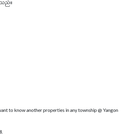
ပါသည်။
r want to know another properties in any township @ Yangon
𝐝.