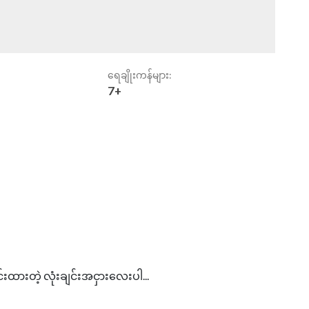
ရေချိုးကန်များ:
7+
်းထားတဲ့ လုံးချင်းအငှားလေးပါ...