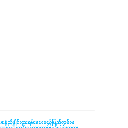
ဲ့ညှိနှိုင်းငှားရမ်းပေးမယ့်ပြည်လမ်းမ
ားလမ်းအနီးနေရာကောင်းလုံးချင်းအငှား