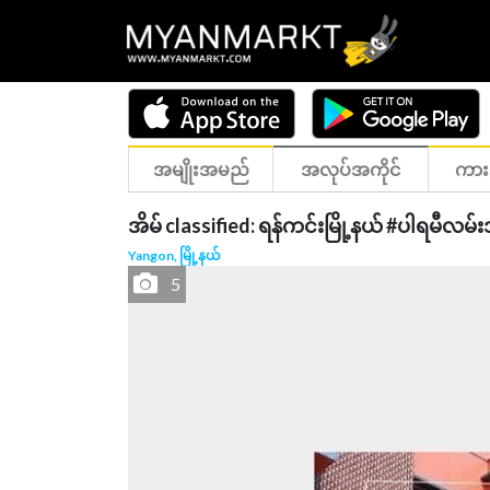
အမျိုးအမည်
အလုပ်အကိုင်
ကား
အိမ် classified: ရန်ကင်းမြို့နယ် #ပါရမီလမ
Yangon, မြို့နယ်
5