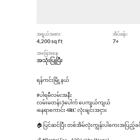
အရွယ်အစား:
အိပ်ခန်း:
4,200 sq ft
7+
အခြေအနေ:
အသုံးပြုပြီး
ရန်ကင်းမြို့နယ်
#ပါရမီလမ်းအနီး
လမ်းမတန်းဒဲ့ပေါက် ပေကျယ်ကျယ်
၊နေရာကောင်း 4𝐑𝐂 လုံးချင်းအငှား
🏠 ပြင်ဆင်ပြီး တစ်အိမ်လုံးကျွန်းပါကေးအပြည့်ခင
💰 #Rental Fee - 120 Lakhs (Nego)