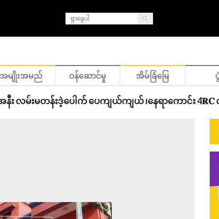
အမျိုးအမည်
ဝန်ဆောင်မှု
အိမ်ခြံမြေ
ပွ
်းအနီး လမ်းမတန်းဒဲ့ပေါက် ပေကျယ်ကျယ် ၊နေရာကောင်း 4𝐑𝐂 လ