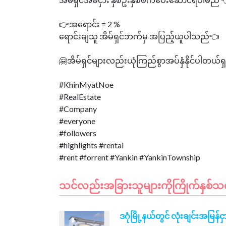
👉အရောင်း = 2 %
ရောင်းချသူ အိမ်ရှင်ဘက်မှ အပြည့်ယူပါသည်👈
🤗အိမ်ရှင်များလည်းယုံကြည်စွာအပ်နှံနိုင်ပါတယ်ရ
#KhinMyatNoe
#RealEstate
#Company
#everyone
#followers
#highlights #rental
သင်လည်းအခြားသူများကိုကြိုက်နှစ်သက်နိ
ဒဂုံမြို့နယ်တွင် လုံးချင်းအမြန်င