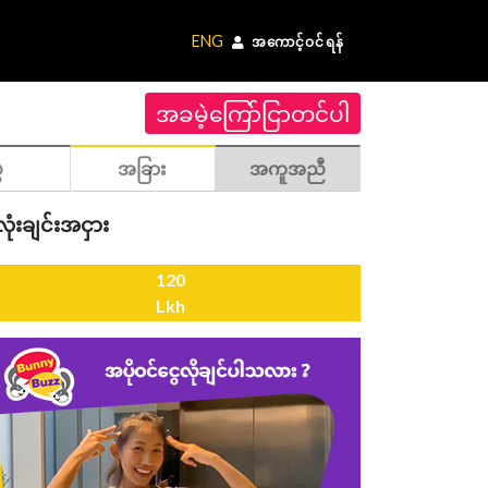
ENG
အကောင့်ဝင်ရန်
အခမဲ့ကြော်ငြာတင်ပါ
ဲ
အခြား
အကူအညီ
ုံးချင်းအငှား
120
Lkh