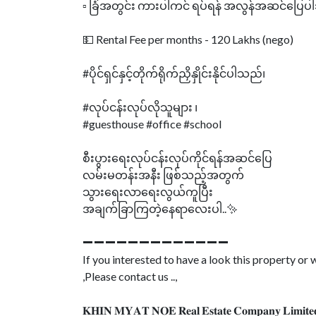
▫️ ခြံအတွင်း ကားပါကင် ရပ်ရန် အလွန်အဆင်ပြေ
💵 Rental Fee per months - 120 Lakhs (nego)
#ပိုင်ရှင်နှင့်တိုက်ရိုက်ညှိနှိုင်းနိုင်ပါသည်၊
#လုပ်ငန်းလုပ်လိုသူများ ၊
#guesthouse #office #school
စီးပွားရေးလုပ်ငန်းလုပ်ကိုင်ရန်အဆင်ပြေ
လမ်းမတန်းအနီး ဖြစ်သည့်အတွက်
သွားရေးလာရေးလွယ်ကူပြီး
အချက်ခြာကြတဲ့နေရာလေးပါ..✨
➖➖➖➖➖➖➖➖➖➖➖➖➖
If you interested to have a look this property o
,Please contact us ..,
𝐊𝐇𝐈𝐍 𝐌𝐘𝐀𝐓 𝐍𝐎𝐄 𝐑𝐞𝐚𝐥 𝐄𝐬𝐭𝐚𝐭𝐞 𝐂𝐨𝐦𝐩𝐚𝐧𝐲 𝐋𝐢𝐦𝐢𝐭𝐞