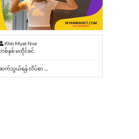
Khin Myat Noe
တစ်နှစ် မတိုင်ခင်
ဆက်သွယ်ရန် လိပ်စာ ....