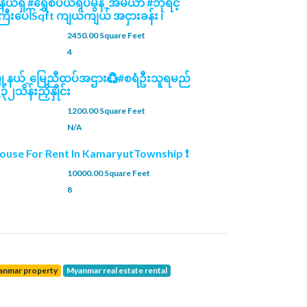
ယ်ရှိ #ရွှေစံပယ်ရိပ်မွန်_အိမ်ယာ #ဘုရင့်
ြီးပေါ်Sqft ကျယ်ကျယ် အငှားခန်း ၊
2450.00 Square Feet
4
မြို့နယ်_မြေညီထပ်အဌား♻️#စရံဦးသူရမည်
ိန်းညှိနှိုင်း
1200.00 Square Feet
N/A
ouse For Rent In KamaryutTownship ❗
10000.00 Square Feet
8
yanmar property
Myanmar real estate rental