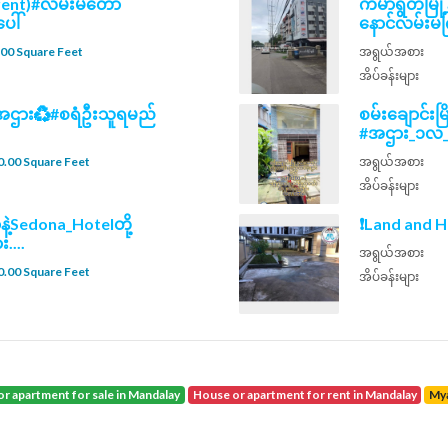
rent)#လမ်းမတော်
ကမာရွတ်မြို့န
ေါ်
နောင်လမ်းမက
00 Square Feet
အရွယ်အစား
အိပ်ခန်းများ
ပ်အဌား♻️#စရံဦးသူရမည်
စမ်းချောင်း
#အဌား_၁လ_၃၂သ
.00 Square Feet
အရွယ်အစား
အိပ်ခန်းများ
နဲ့Sedona_Hotelတို့
❗Land and H
း....
အရွယ်အစား
.00 Square Feet
အိပ်ခန်းများ
or apartment for sale in Mandalay
house or apartment for rent in Mandalay
M