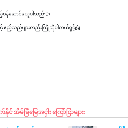
ည့်ဝန်ဆောင်ခယူပါသည်👈
ှင့် ဧည့်သည်များလည်းကြိုဆိုပါတယ်ရှင့်🤗
ုင် အိမ်ခြံမြေအငှါး ကြော်ငြာများ: