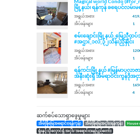
Magical world Condo (#for_
မြို့နယ်၊ ရန်ကုန် ခရေပင်လမ်းမပ
အရွယ်အစား
419.
အိပ်ခန်းများ
1
စမ်းချောင်းမြို့နယ်_မြေညီထ
#အဌား_၁လ_၃၂သိန်းညှိနှိုင်း
အရွယ်အစား
1200
အိပ်ခန်းများ
1
ရန်ကင်းမြို့နယ် #မြန်မာပလာဇာ
အနီးဆုံးရှိ အိမ်ရာဝင်းကွန်ဒိုအငှာ
အရွယ်အစား
1650
အိပ်ခန်းများ
4
ဆက်စပ်သောရှာဖွေမှုများ
အိမ်ခြံမြေအရောင်း(ရန်ကုန်)
အိမ်ခြံမြေအငှါး(ရန်ကုန်)
house 
ရုံးနှင့်သိုလှောင်ရုံ အငှါး/အရောင်း(နေပြည်တော်)