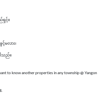
ရှင့်။
ွင့်မလား၊
ပါသည်။
r want to know another properties in any township @ Yangon
𝐝.