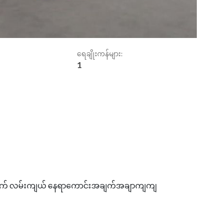
ရေချိုးကန်များ:
1
ောက် လမ်းကျယ် နေရာကောင်းအချက်အချာကျကျ