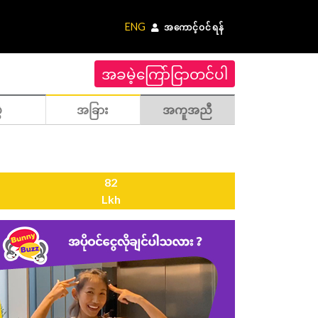
ENG
အကောင့်ဝင်ရန်
အခမဲ့ကြော်ငြာတင်ပါ
ဲ
အခြား
အကူအညီ
82
Lkh