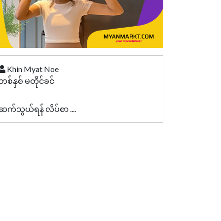
Khin Myat Noe
တစ်နှစ် မတိုင်ခင်
ဆက်သွယ်ရန် လိပ်စာ ....