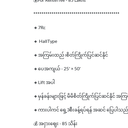
*******************************************
🔸7Rc
🔸 HallType
🔸အကြမ်းထည် ၊စိတ်ကြိုက်ပြင်ဆင်နိုင်
🔸ပေအကျယ် - 25' × 50'
🔸Lift အပါ
🔸မှန်ခန်းများဖြင့် မိမိစိတ်ကြိုက်ပြင်ဆင်နိုင် အ
🔸ကားပါကင် ရှေ့3စိိးခန့်ရပ်ရန် အဆင်‌ ‌ပြေပါသည်ရ
💰 အငှားဈေး - 85 သိန်း