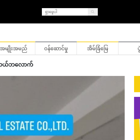
အမျိုးအမည်
ဝန်ဆောင်မှု
အိမ်ခြံမြေ
ပွ
ယ်အလယ်ဘလောက်