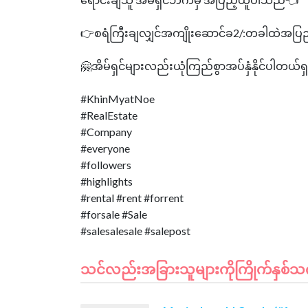
👉စရံကြီးချလျှင်အကျိုးဆောင်ခ2/:တခါထဲအပြ
🤗အိမ်ရှင်များလည်းယုံကြည်စွာအပ်နှံနိုင်ပါတယ်ရ
#KhinMyatNoe
#RealEstate
#Company
#everyone
#followers
#highlights
#rental #rent #forrent
#forsale #Sale
သင်လည်းအခြားသူများကိုကြိုက်နှစ်သက်နိ