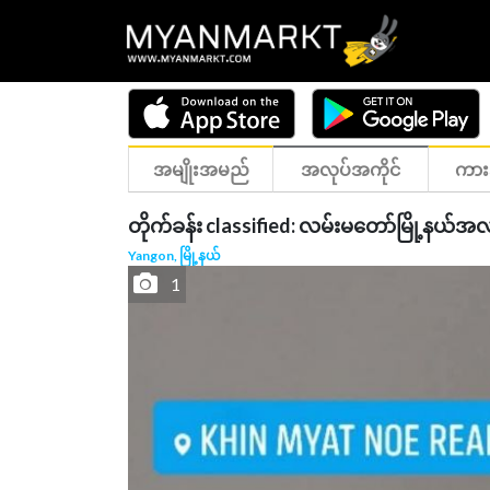
အမျိုးအမည်
အလုပ်အကိုင်
ကား
တိုက်ခန်း classified: လမ်းမတော်မြို့န
Yangon, မြို့နယ်
1