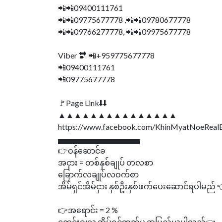
📲📲09400111761
📲📲09775677778 ,📲📲09780677778
📲📲09766277778, 📲📲09975677778
Viber 🔛 📲+959775677778
📲09400111761
📲09775677778
🚩Page Link⬇⬇
▲▲▲▲▲▲▲▲▲▲▲▲▲▲▲
https://www.facebook.com/KhinMyatNoeReal
▄▄▄▄▄▄▄▄▄▄▄▄▄▄▄
👉ဝန်ဆောင်ခ
အငှား = တစ်နှစ်ချုပ် တလစာ
ခြောက်လချုပ်လဝက်စာ
အိမ်ရှင်အိမ်ငှား နှစ်ဦးနှစ်ဖက်ပေးဆောင်ရပါမည် 
👉အရောင်း = 2 %
ရောင်းချသူ အိမ်ရှင်ဘက်မှ အပြည့်ယူပါသည်👈