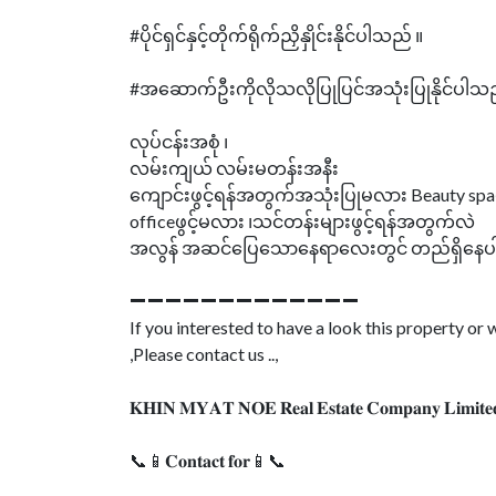
#ပိုင်ရှင်နှင့်တိုက်ရိုက်ညှိနှိုင်းနိုင်ပါသည် ။
#အဆောက်ဦးကိုလိုသလိုပြုပြင်အသုံးပြုနိုင်ပါသည်
လုပ်ငန်းအစုံ ၊
လမ်းကျယ် လမ်းမတန်းအနီး
ကျောင်းဖွင့်ရန်အတွက်အသုံးပြုမလား Beauty spaဖ
officeဖွင့်မလား ၊သင်တန်းများဖွင့်ရန်အတွက်လဲ
အလွန် အဆင်ပြေသောနေရာလေးတွင် တည်ရှိနေ
➖➖➖➖➖➖➖➖➖➖➖➖➖
If you interested to have a look this property o
,Please contact us ..,
𝐊𝐇𝐈𝐍 𝐌𝐘𝐀𝐓 𝐍𝐎𝐄 𝐑𝐞𝐚𝐥 𝐄𝐬𝐭𝐚𝐭𝐞 𝐂𝐨𝐦𝐩𝐚𝐧𝐲 𝐋𝐢𝐦𝐢𝐭𝐞
📞📱𝐂𝐨𝐧𝐭𝐚𝐜𝐭 𝐟𝐨𝐫📱📞