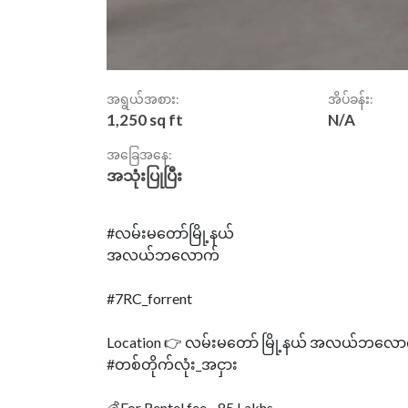
အရွယ်အစား:
အိပ်ခန်း:
1,250 sq ft
N/A
အခြေအနေ:
အသုံးပြုပြီး
#လမ်းမတော်မြို့နယ်
အလယ်ဘလောက်
#7RC_forrent
Location 👉 လမ်းမတော် မြို့နယ် အလယ်ဘလ
#တစ်တိုက်လုံး_အငှား
💰For Rentel fee - 85 Lakhs